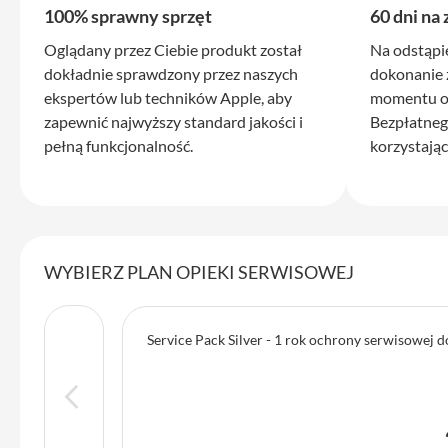
iPhone
100% sprawny sprzęt
60 dni na
17
Pro
Oglądany przez Ciebie produkt został
Na odstąpi
Max
dokładnie sprawdzony przez naszych
dokonanie 
ekspertów lub techników Apple, aby
momentu ot
iPhone
zapewnić najwyższy standard jakości i
Bezpłatneg
17
pełną funkcjonalność.
korzystając
iPhone
16
Pro
iPhone
16
WYBIERZ PLAN OPIEKI SERWISOWEJ
Plus
iPhone
15
Service Pack Silver - 1 rok ochrony serwisowej 
Pro
iPhone
15
Pro