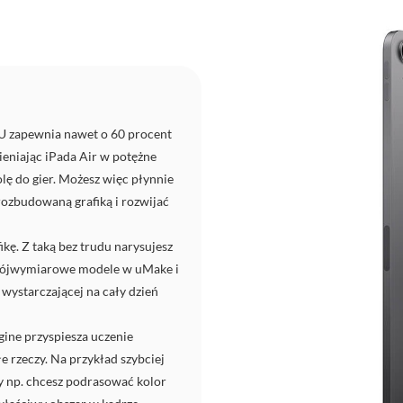
U zapewnia nawet o 60 procent
eniając iPada Air w potężne
lę do gier. Możesz więc płynnie
rozbudowaną grafiką i rozwijać
ę. Z taką bez trudu narysujesz
trójwymiarowe modele w uMake i
 wystarczającej na cały dzień
ine przyspiesza uczenie
 rzeczy. Na przykład szybciej
y np. chcesz podrasować kolor