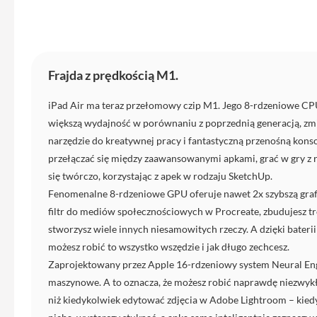
Etui
iPhone
Folie
i
Frajda z prędkością M1.
szkła
ochronne
iPad Air ma teraz przełomowy czip M1. Jego 8-rdzeniowe CP
Portfel
większą wydajność w porównaniu z poprzednią generacją, zmi
MagSafe
narzędzie do kreatywnej pracy i fantastyczną przenośną konso
Uchwyty
przełączać się między zaawansowanymi apkami, grać w gry z 
do
się twórczo, korzystając z apek w rodzaju SketchUp.
iPhone
Fenomenalne 8-rdzeniowe GPU oferuje nawet 2x szybszą grafik
Pasek
filtr do mediów społecznościowych w Procreate, zbudujesz 
na
stworzysz wiele innych niesamowitych rzeczy. A dzięki baterii
ramię
możesz robić to wszystko wszędzie i jak długo zechcesz.
Torba
Zaprojektowany przez Apple 16-rdzeniowy system Neural Eng
na
maszynowe. A to oznacza, że możesz robić naprawdę niezwykłe
iPhone
niż kiedykolwiek edytować zdjęcia w Adobe Lightroom – kied
Smycze