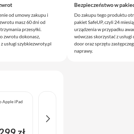
 zwrot
Bezpieczeństwo w pakiec
enie od umowy zakupu i
Do zakupu tego produktu ot
zwrotu masz 60 dni od
pakiet SafeUP, czyli 24 miesi
rzymania przesyłki.
urządzenia w przypadku awar
o zwrotu dokonasz,
wówczas skorzystać z usługi 
 z usługi szybkiezwroty.pl
door oraz sprzętu zastępczeg
naprawy.
do Apple iPad
Service Pack Gold - 2 lata ochrony serwisowej
299 zł