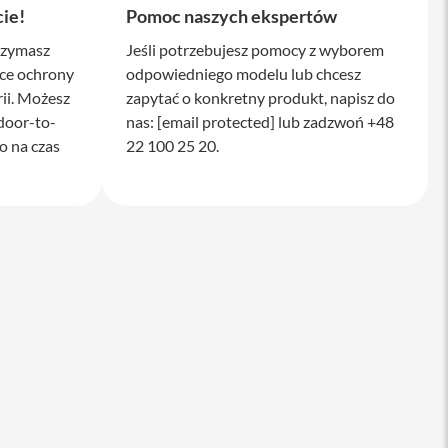
ie!
Pomoc naszych ekspertów
rzymasz
Jeśli potrzebujesz pomocy z wyborem
ące ochrony
odpowiedniego modelu lub chcesz
ii. Możesz
zapytać o konkretny produkt, napisz do
door-to-
nas:
[email protected]
lub zadzwoń +48
o na czas
22 100 25 20.
 do Apple iPad
Service Pack Platinium - 3 lata ochrony ser
iPad
799 zł