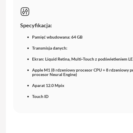
iPhone
13
Pro
Specyfikacja:
Max
Akcesoria
Pamięć wbudowana: 64 GB
iPhone
Transmisja danych:
AirTag
Ładowarki
Ekran: Liquid Retina, Multi‑Touch z podświetleniem LE
iPhone
Apple M1 (8 rdzeniowy procesor CPU + 8 rdzeniowy p
procesor Neural Engine)
Kable
i
Aparat 12.0 Mpix
adaptery
Touch ID
Powerbank
do
iPhone
Słuchawki
iPhone