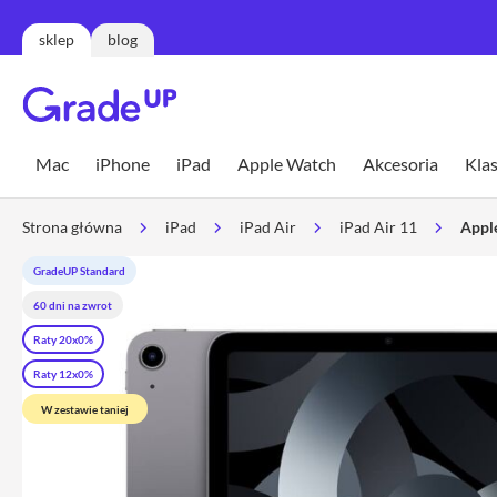
sklep
blog
Mac
MacBook
Mac
iPhone
iPad
Apple Watch
Akcesoria
Klas
Neo
MacBook
Strona główna
iPad
iPad Air
iPad Air 11
Appl
Air
MacBook
GradeUP Standard
Air
60 dni na zwrot
13
Raty 20x0%
MacBook
Air
Raty 12x0%
15
W zestawie taniej
MacBook
Pro
MacBook