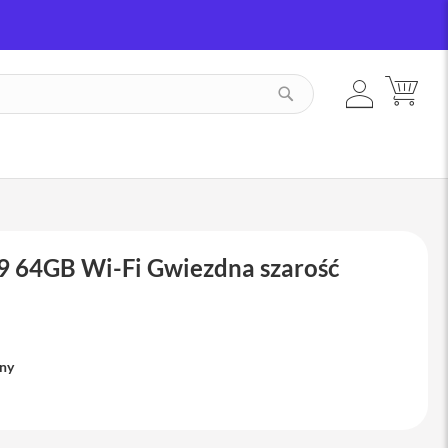
ZALOGUJ
MÓJ
SZUKAJ
SIĘ
,9 64GB Wi-Fi Gwiezdna szarość
pny