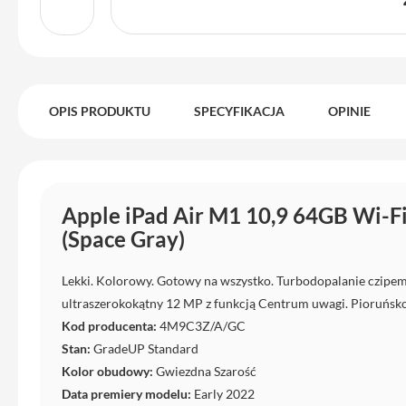
Max
iPhone
15
iPhone
15
OPIS PRODUKTU
SPECYFIKACJA
OPINIE
Plus
iPhone
14
Pro
Apple iPad Air M1 10,9 64GB Wi-F
iPhone
(Space Gray)
14
Pro
Max
Lekki. Kolorowy. Gotowy na wszystko. Turbodopalanie czipem
ultraszerokokątny 12 MP z funkcją Centrum uwagi. Pioruńsko
iPhone
13
Kod producenta:
4M9C3Z/A/GC
Stan:
GradeUP Standard
iPhone
Kolor obudowy:
Gwiezdna Szarość
13
Pro
Data premiery modelu:
Early 2022