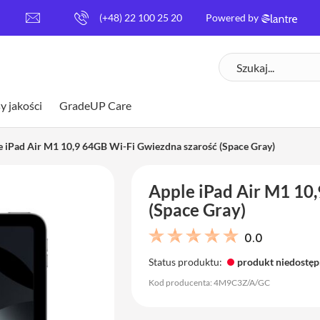
[
(+48) 22 100 25 20
Powered by
e
m
Szukaj
a
i
l
y jakości
GradeUP Care
p
r
o
e iPad Air M1 10,9 64GB Wi-Fi Gwiezdna szarość (Space Gray)
t
e
Apple iPad Air M1 10
c
t
(Space Gray)
e
d
0.0
]
Status produktu:
produkt niedostę
Kod producenta: 4M9C3Z/A/GC