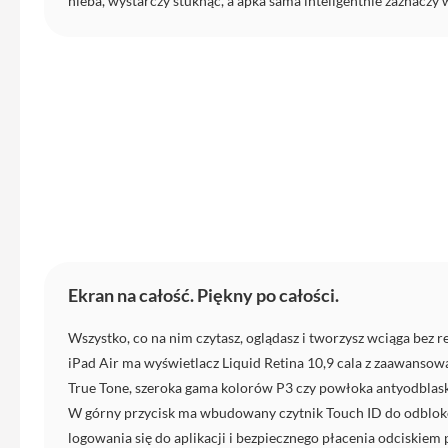
nieba, wystarczy stuknąć, a apka sama inteligentnie zaznaczy
do
iPhone
Service
Pack
iPhone
iPad
iPad
Air
iPad
Air
11
Ekran na całość. Piękny po całości.
iPad
Air
Wszystko, co na nim czytasz, oglądasz i tworzysz wciąga bez re
13
iPad Air ma wyświetlacz Liquid Retina 10,9 cala z zaawansow
iPad
True Tone, szeroka gama kolorów P3 czy powłoka antyodblas
Pro
W górny przycisk ma wbudowany czytnik Touch ID do odblok
iPad
logowania się do aplikacji i bezpiecznego płacenia odciskiem
Pro