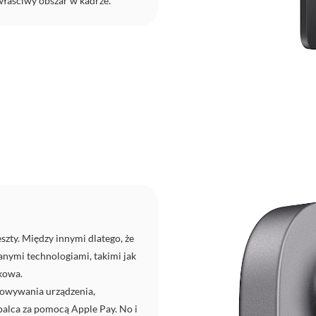
 właściwy obszar w kadrze.
szty. Między innymi dlatego, że
anymi technologiami, takimi jak
kowa.
owywania urządzenia,
 palca za pomocą Apple Pay. No i