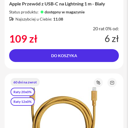
o
Apple Przewód z USB-C na Lightning 1 m - Biały
1
1
Status produktu:
dostępny w magazynie
Najszybciej u Ciebie:
11.08
i
P
20 rat 0% od:
a
109 zł
6 zł
d
P
r
o
1
DO KOSZYKA
2
,
9
i
60 dni na zwrot
Porównaj
Zapytaj
P
o
a
Raty 20x0%
produkt
d
P
Raty 12x0%
r
o
1
3