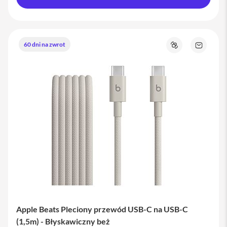
a
b
l
e
i
60 dni na zwrot
Porównaj
Zapytaj
a
o
d
produkt
a
p
t
e
r
y
Ł
a
d
o
w
a
r
k
i
i
Apple Beats Pleciony przewód USB-C na USB-C
z
(1,5m) - Błyskawiczny beż
a