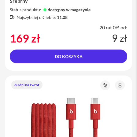
Srebrny
i
Status produktu:
dostępny w magazynie
P
Najszybciej u Ciebie:
11.08
h
o
20 rat 0% od:
n
169 zł
9 zł
e
1
6
P
DO KOSZYKA
l
u
s
i
60 dni na zwrot
P
Porównaj
Zapytaj
h
o
o
produkt
n
e
1
5
P
r
o