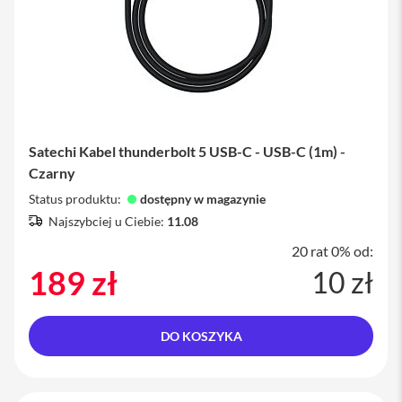
a
x
A
k
c
e
s
o
Satechi Kabel thunderbolt 5 USB-C - USB-C (1m) -
r
i
Czarny
a
Status produktu:
i
dostępny w magazynie
P
Najszybciej u Ciebie:
11.08
h
o
20 rat 0% od:
n
189 zł
10 zł
e
A
i
DO KOSZYKA
r
T
a
g