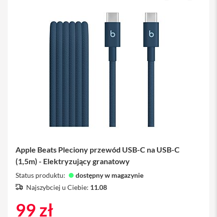
o
i
produkt
P
h
o
n
e
1
5
P
l
u
s
i
P
h
Apple Beats Pleciony przewód USB-C na USB-C
o
(1,5m) - Elektryzujący granatowy
n
e
Status produktu:
dostępny w magazynie
1
4
Najszybciej u Ciebie:
11.08
P
99 zł
r
o