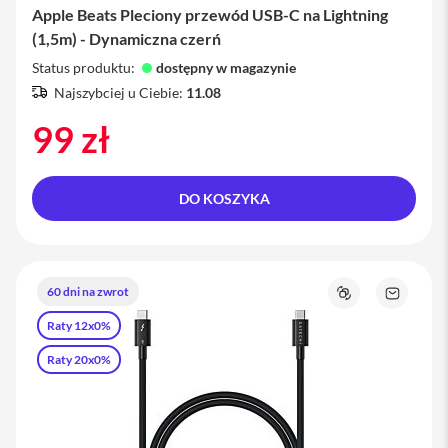
Apple Beats Pleciony przewód USB-C na Lightning
i
P
(1,5m) - Dynamiczna czerń
h
Status produktu:
dostępny w magazynie
o
n
Najszybciej u Ciebie:
11.08
e
99 zł
1
3
P
r
o
DO KOSZYKA
i
P
h
o
60 dni na zwrot
Porównaj
Zapytaj
n
o
e
Raty 12x0%
produkt
1
Raty 20x0%
3
P
r
o
M