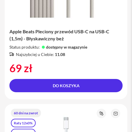
M
a
c
S
t
u
Apple Beats Pleciony przewód USB-C na USB-C
d
(1,5m) - Błyskawiczny beż
i
o
Status produktu:
dostępny w magazynie
Najszybciej u Ciebie:
11.08
A
k
69 zł
c
e
s
o
DO KOSZYKA
r
i
a
M
a
60 dni na zwrot
c
Porównaj
Zapytaj
o
Raty 12x0%
produkt
K
l