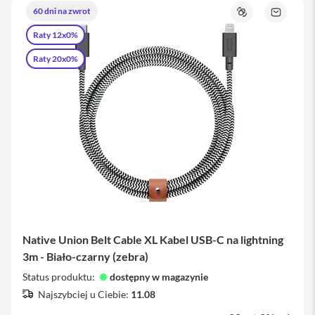
i
60 dni na zwrot
Porównaj
Zapytaj
P
o
a
Raty 12x0%
produkt
d
Raty 20x0%
A
p
p
l
e
P
e
n
c
i
l
K
l
Native Union Belt Cable XL Kabel USB-C na lightning
a
w
3m - Biało-czarny (zebra)
i
Status produktu:
dostępny w magazynie
a
t
Najszybciej u Ciebie:
11.08
u
r