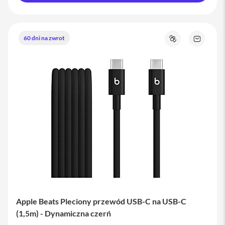
M
a
c
B
60 dni na zwrot
Porównaj
Zapytaj
o
o
o
produkt
k
P
r
o
M
a
c
B
o
o
k
P
r
o
1
Apple Beats Pleciony przewód USB-C na USB-C
4
(1,5m) - Dynamiczna czerń
M