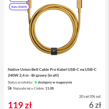
produkt
P
h
Raty 20x0%
o
n
e
iPad
i
P
a
d
A
i
r
Native Union Belt Cable Pro Kabel USB-C na USB-C
i
240W 2,4 m - Brązowy (kraft)
P
Status produktu:
dostępny w magazynie
a
d
Najszybciej u Ciebie:
11.08
A
i
20 rat 0% od:
r
119 zł
6 zł
1
1