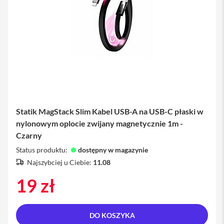
M
a
c
B
o
o
k
A
i
r
1
3
Statik MagStack Slim Kabel USB-A na USB-C płaski w
M
nylonowym oplocie zwijany magnetycznie 1m -
a
Czarny
c
B
Status produktu:
dostępny w magazynie
o
Najszybciej u Ciebie:
11.08
o
k
19 zł
A
i
r
1
5
DO KOSZYKA