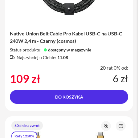
m
y
c
z
e
d
o
Native Union Belt Cable Pro Kabel USB-C na USB-C
i
240W 2,4 m - Czarny (cosmos)
P
h
Status produktu:
dostępny w magazynie
o
Najszybciej u Ciebie:
11.08
n
e
20 rat 0% od:
109 zł
S
6 zł
e
r
v
i
DO KOSZYKA
c
e
P
a
c
60 dni na zwrot
Porównaj
Zapytaj
k
o
i
Raty 12x0%