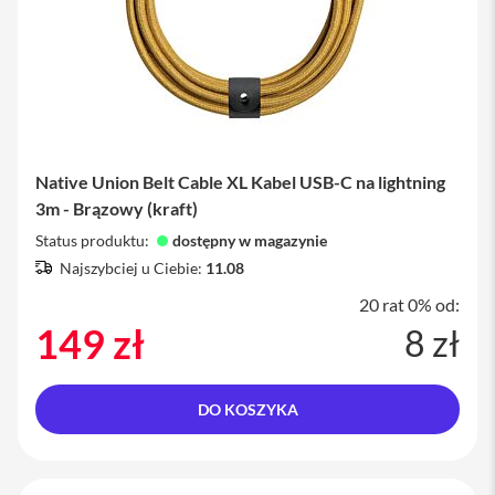
i
P
a
d
8
-
g
e
n
Native Union Belt Cable XL Kabel USB-C na lightning
e
r
3m - Brązowy (kraft)
a
Status produktu:
dostępny w magazynie
c
j
Najszybciej u Ciebie:
11.08
i
20 rat 0% od:
A
149 zł
8 zł
k
c
e
s
DO KOSZYKA
o
r
i
a