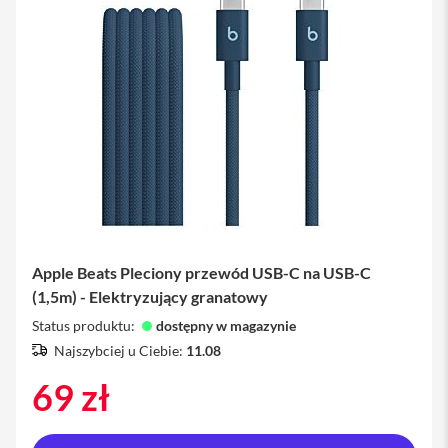
iPhone
i
P
h
o
n
e
1
7
P
r
o
Apple Beats Pleciony przewód USB-C na USB-C
i
P
(1,5m) - Elektryzujący granatowy
h
Status produktu:
o
dostępny w magazynie
n
Najszybciej u Ciebie:
11.08
e
1
69 zł
7
P
r