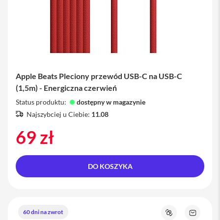
i
P
h
o
n
e
1
Apple Beats Pleciony przewód USB-C na USB-C
5
(1,5m) - Energiczna czerwień
P
r
Status produktu:
dostępny w magazynie
o
Najszybciej u Ciebie:
11.08
M
a
69 zł
x
i
P
DO KOSZYKA
h
o
n
e
1
60 dni na zwrot
5
Porównaj
Zapytaj