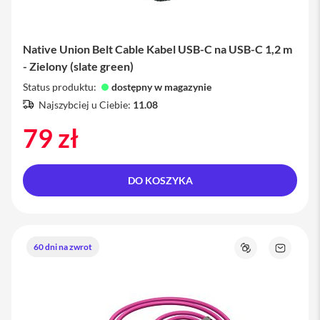
a
n
i
e
Native Union Belt Cable Kabel USB-C na USB-C 1,2 m
- Zielony (slate green)
K
a
Status produktu:
dostępny w magazynie
b
Najszybciej u Ciebie:
11.08
l
e
79 zł
i
a
d
a
DO KOSZYKA
p
t
e
r
y
60 dni na zwrot
Porównaj
Zapytaj
F
o
o
produkt
l
i
e
i