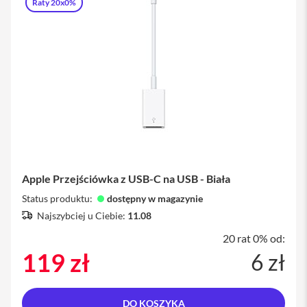
Raty 20x0%
a
w
i
a
t
u
r
y
M
y
s
z
k
i
Apple Przejściówka z USB-C na USB - Biała
Status produktu:
dostępny w magazynie
G
ł
Najszybciej u Ciebie:
11.08
a
d
20 rat 0% od:
z
119 zł
6 zł
i
k
i
DO KOSZYKA
K