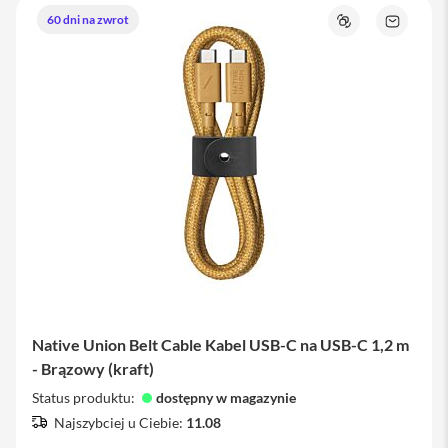
60 dni na zwrot
Ł
Porównaj
Zapytaj
a
o
d
produkt
o
w
a
r
k
i
i
P
h
o
n
e
K
a
b
Native Union Belt Cable Kabel USB-C na USB-C 1,2 m
l
e
- Brązowy (kraft)
i
Status produktu:
dostępny w magazynie
a
d
Najszybciej u Ciebie:
11.08
a