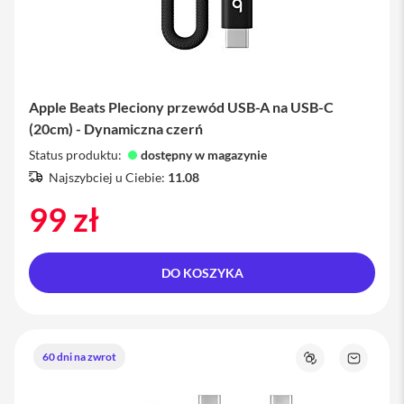
y
P
l
e
c
Apple Beats Pleciony przewód USB-A na USB-C
a
k
(20cm) - Dynamiczna czerń
i
Status produktu:
dostępny w magazynie
S
Najszybciej u Ciebie:
11.08
e
r
99 zł
v
i
c
e
DO KOSZYKA
P
a
c
k
M
60 dni na zwrot
Porównaj
Zapytaj
a
o
c
produkt