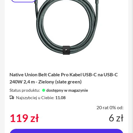
o
l
i
e
i
s
z
k
ł
a
o
c
h
r
o
Native Union Belt Cable Pro Kabel USB-C na USB-C
n
240W 2,4 m - Zielony (slate green)
n
e
Status produktu:
dostępny w magazynie
Najszybciej u Ciebie:
11.08
P
o
20 rat 0% od:
r
t
119 zł
6 zł
f
e
l