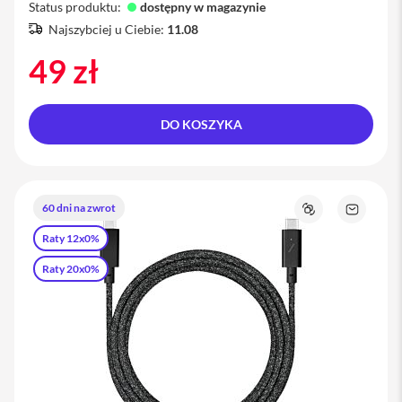
s
Status produktu:
dostępny w magazynie
e
Najszybciej u Ciebie:
11.08
k
n
49 zł
a
r
a
m
i
DO KOSZYKA
ę
T
o
r
60 dni na zwrot
Porównaj
Zapytaj
b
o
a
Raty 12x0%
produkt
n
a
Raty 20x0%
i
P
h
o
n
e
S