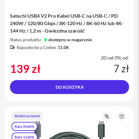
u
c
h
Satechi USB4 V2 Pro Kabel USB-C na USB-C / PD
a
w
240W / 120/80 Gbps / 8K-120 Hz / 8K-60 Hz lub 4K-
k
144 Hz / 1,2 m - Gwiezdna szarość
i
i
Status produktu:
dostępny w magazynie
P
Najszybciej u Ciebie:
11.08
h
o
20 rat 0% od:
n
139 zł
e
7 zł
E
t
u
DO KOSZYKA
i
i
P
h
o
60 dni na zwrot
n
Porównaj
Zapytaj
e
o
Raty 20x0%
produkt
F
Raty 12x0%