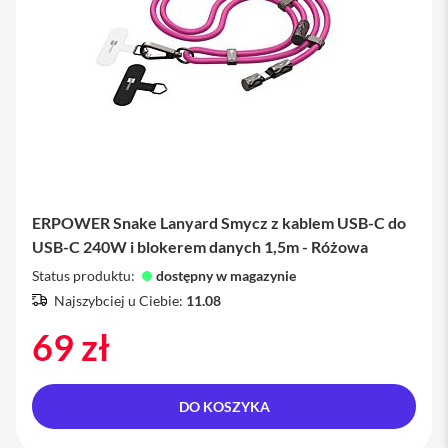
s
z
k
ł
a
o
c
h
r
o
n
n
e
ERPOWER Snake Lanyard Smycz z kablem USB-C do
USB-C 240W i blokerem danych 1,5m - Różowa
S
e
Status produktu:
dostępny w magazynie
r
Najszybciej u Ciebie:
11.08
v
i
69 zł
c
e
P
a
DO KOSZYKA
c
k