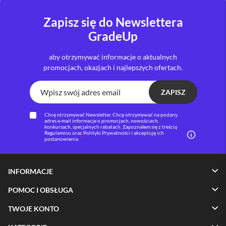
s
z
Zapisz się do Newslettera
k
ł
GradeUp
a
o
aby otrzymywać informacje o aktualnych
c
h
promocjach, okazjach i najlepszych ofertach.
r
o
ZAPISZ
n
n
e
Chcę otrzymywać Newsletter. Chcę otrzymywać na podany
adres e-mail informacje o promocjach, nowościach,
konkursach, specjalnych rabatach. Zapoznałem się z treścią
S
Regulaminu oraz Polityki Prywatności i akceptuję ich
e
postanowienia.
r
v
i
INFORMACJE
c
e
POMOC I OBSŁUGA
P
a
TWOJE KONTO
c
k