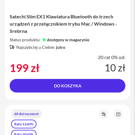
o
M
a
Satechi Slim EX1 Klawiatura Bluetooth do trzech
x
urządzeń z przełącznikiem trybu Mac / Windows -
i
Srebrna
P
Status produktu:
h
dostępny w magazynie
o
Najszybciej u Ciebie:
jutro
n
e
20 rat 0% od:
1
199 zł
10 zł
7
i
P
DO KOSZYKA
h
o
n
e
1
60 dni na zwrot
6
Porównaj
Zapytaj
o
P
Raty 12x0%
produkt
r
o
Raty 20x0%