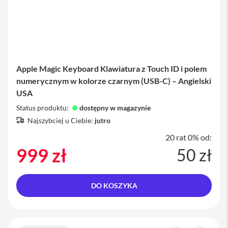
Ł
a
d
o
w
a
r
Apple Magic Keyboard Klawiatura z Touch ID i polem
k
numerycznym w kolorze czarnym (USB-C) – Angielski
i
i
USA
P
h
Status produktu:
dostępny w magazynie
o
Najszybciej u Ciebie:
jutro
n
e
20 rat 0% od:
999 zł
50 zł
K
a
b
l
DO KOSZYKA
e
i
a
d
a