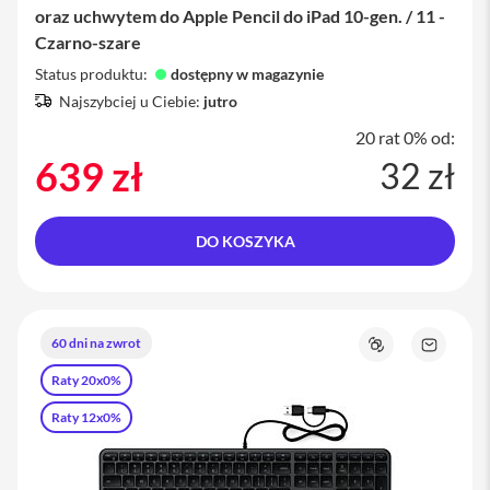
m
oraz uchwytem do Apple Pencil do iPad 10-gen. / 11 -
y
c
Czarno-szare
z
Status produktu:
dostępny w magazynie
e
d
Najszybciej u Ciebie:
jutro
o
i
20 rat 0% od:
P
639 zł
32 zł
h
o
n
e
DO KOSZYKA
S
e
r
v
i
60 dni na zwrot
Porównaj
Zapytaj
c
o
Raty 20x0%
e
produkt
P
Raty 12x0%
a
c
k
i