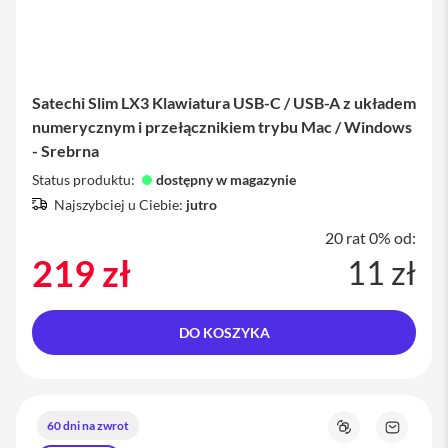
s
i
l
a
n
i
Satechi Slim LX3 Klawiatura USB-C / USB-A z układem
e
numerycznym i przełącznikiem trybu Mac / Windows
- Srebrna
E
t
Status produktu:
dostępny w magazynie
u
i
Najszybciej u Ciebie:
jutro
20 rat 0% od:
P
o
219 zł
11 zł
k
r
o
w
DO KOSZYKA
c
e
i
t
o
60 dni na zwrot
r
Porównaj
Zapytaj
b