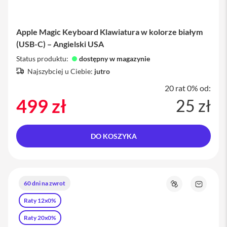
o
l
i
e
Apple Magic Keyboard Klawiatura w kolorze białym
i
(USB-C) – Angielski USA
s
z
Status produktu:
dostępny w magazynie
k
ł
Najszybciej u Ciebie:
jutro
a
20 rat 0% od:
o
c
499 zł
25 zł
h
r
o
n
DO KOSZYKA
n
e
P
o
60 dni na zwrot
r
Porównaj
Zapytaj
t
o
Raty 12x0%
f
produkt
e
Raty 20x0%
l