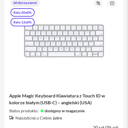
p
60 dni na zwrot
Porównaj
Zapytaj
t
o
e
Raty 20x0%
produkt
r
y
Raty 12x0%
P
o
w
e
r
b
a
n
k
d
o
i
P
h
Apple Magic Keyboard Klawiatura z Touch ID w
o
kolorze białym (USB-C) – angielski (USA)
n
e
Status produktu:
dostępny w magazynie
Najszybciej u Ciebie:
jutro
S
ł
20 rat 0% od: