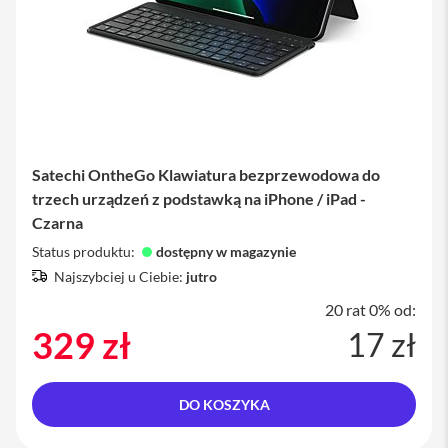
M
a
c
S
t
u
d
i
o
Satechi OntheGo Klawiatura bezprzewodowa do
A
trzech urządzeń z podstawką na iPhone / iPad -
k
Czarna
c
e
Status produktu:
dostępny w magazynie
s
Najszybciej u Ciebie:
jutro
o
r
20 rat 0% od:
i
329 zł
17 zł
a
M
a
c
DO KOSZYKA
K
l