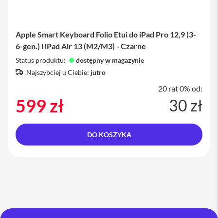
a
n
i
e
Apple Smart Keyboard Folio Etui do iPad Pro 12,9 (3-
6-gen.) i iPad Air 13 (M2/M3) - Czarne
K
a
Status produktu:
dostępny w magazynie
b
Najszybciej u Ciebie:
jutro
l
e
20 rat 0% od:
i
599 zł
a
30 zł
d
a
p
t
DO KOSZYKA
e
r
y
F
o
l
i
e
i