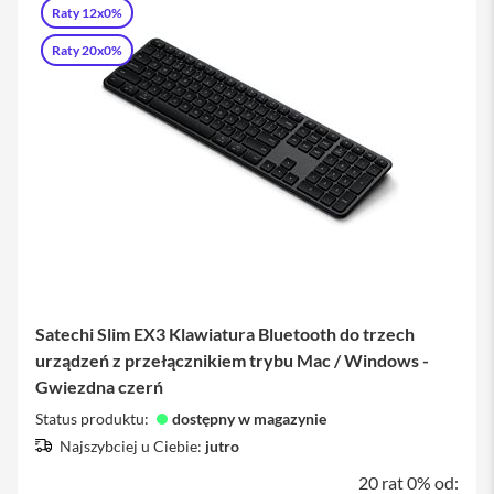
o
Raty 12x0%
y
produkt
Raty 20x0%
P
l
e
c
a
k
i
S
e
r
v
i
c
e
Satechi Slim EX3 Klawiatura Bluetooth do trzech
P
urządzeń z przełącznikiem trybu Mac / Windows -
a
Gwiezdna czerń
c
k
Status produktu:
dostępny w magazynie
M
Najszybciej u Ciebie:
jutro
a
c
20 rat 0% od: