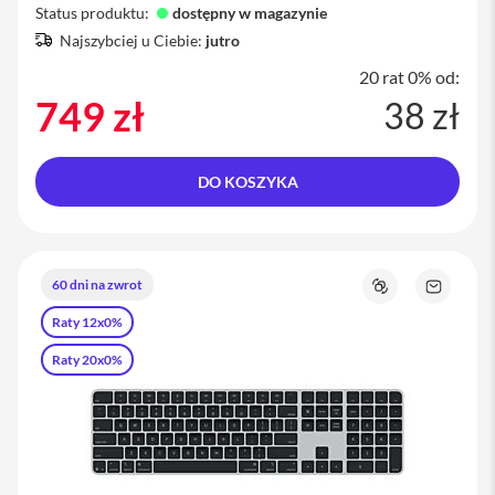
a
Status produktu:
dostępny w magazynie
x
Najszybciej u Ciebie:
jutro
A
20 rat 0% od:
k
749 zł
38 zł
c
e
s
o
DO KOSZYKA
r
i
a
i
P
h
60 dni na zwrot
Porównaj
Zapytaj
o
o
Raty 12x0%
n
produkt
e
Raty 20x0%
A
i
r
T
a
g