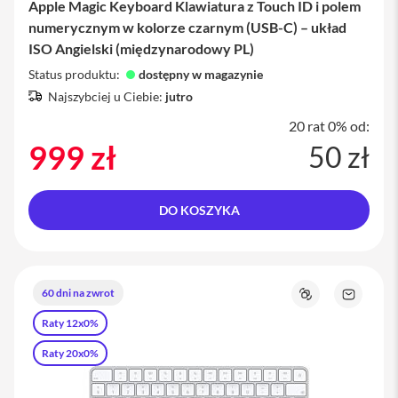
Apple Magic Keyboard Klawiatura z Touch ID i polem
i
numerycznym w kolorze czarnym (USB-C) – układ
P
ISO Angielski (międzynarodowy PL)
h
o
Status produktu:
dostępny w magazynie
n
Najszybciej u Ciebie:
jutro
e
1
20 rat 0% od:
5
999 zł
50 zł
P
l
u
s
DO KOSZYKA
i
P
h
o
60 dni na zwrot
n
Porównaj
Zapytaj
e
o
Raty 12x0%
1
produkt
4
Raty 20x0%
P
r
o