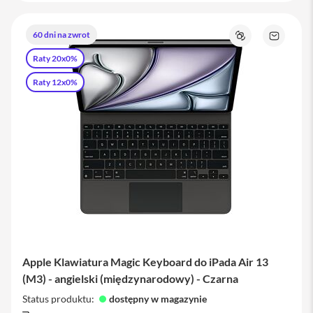
a
w
i
60 dni na zwrot
Porównaj
Zapytaj
a
o
t
Raty 20x0%
produkt
u
r
Raty 12x0%
y
M
y
s
z
k
i
G
ł
a
d
z
Apple Klawiatura Magic Keyboard do iPada Air 13
i
k
(M3) - angielski (międzynarodowy) - Czarna
i
Status produktu:
dostępny w magazynie
K