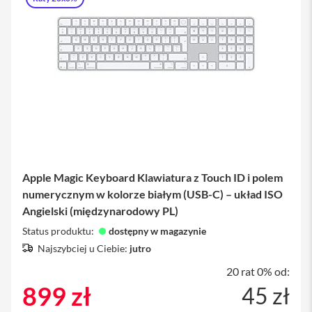
i
P
h
o
n
e
1
6
P
l
u
s
Apple Magic Keyboard Klawiatura z Touch ID i polem
i
numerycznym w kolorze białym (USB-C) – układ ISO
P
Angielski (międzynarodowy PL)
h
o
Status produktu:
dostępny w magazynie
n
e
Najszybciej u Ciebie:
jutro
1
20 rat 0% od:
5
P
899 zł
45 zł
r
o