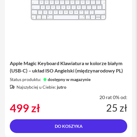
i
P
h
o
n
e
1
4
P
r
Apple Magic Keyboard Klawiatura w kolorze białym
o
M
(USB-C) – układ ISO Angielski (międzynarodowy PL)
a
Status produktu:
dostępny w magazynie
x
Najszybciej u Ciebie:
jutro
i
20 rat 0% od:
P
h
499 zł
25 zł
o
n
e
1
DO KOSZYKA
3