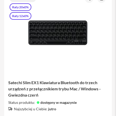
Porównaj
Zapytaj
i
o
Raty 20x0%
P
produkt
a
Raty 12x0%
d
A
p
p
l
e
P
e
n
c
i
l
K
Satechi Slim EX1 Klawiatura Bluetooth do trzech
l
urządzeń z przełącznikiem trybu Mac / Windows -
a
w
Gwiezdna czerń
i
a
Status produktu:
dostępny w magazynie
t
Najszybciej u Ciebie:
jutro
u
r