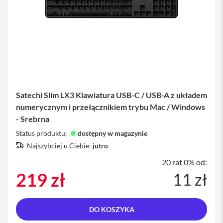
P
h
o
n
e
iPad
i
P
Satechi Slim LX3 Klawiatura USB-C / USB-A z układem
a
numerycznym i przełącznikiem trybu Mac / Windows
d
A
- Srebrna
i
Status produktu:
r
dostępny w magazynie
Najszybciej u Ciebie:
jutro
i
P
20 rat 0% od:
a
219 zł
11 zł
d
A
i
r
DO KOSZYKA
1
1