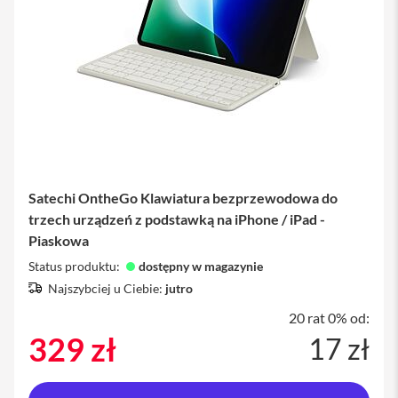
M
a
c
B
o
o
k
A
i
r
1
3
Satechi OntheGo Klawiatura bezprzewodowa do
M
trzech urządzeń z podstawką na iPhone / iPad -
a
Piaskowa
c
B
Status produktu:
dostępny w magazynie
o
Najszybciej u Ciebie:
jutro
o
k
20 rat 0% od:
A
329 zł
i
17 zł
r
1
5