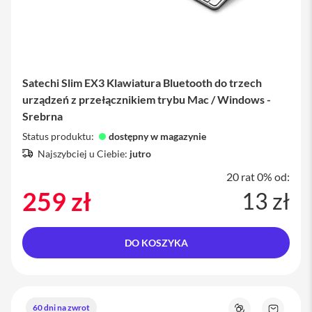
i
P
a
d
8
-
g
Satechi Slim EX3 Klawiatura Bluetooth do trzech
e
urządzeń z przełącznikiem trybu Mac / Windows -
n
Srebrna
e
r
Status produktu:
dostępny w magazynie
a
Najszybciej u Ciebie:
jutro
c
j
20 rat 0% od:
i
259 zł
13 zł
A
k
c
DO KOSZYKA
e
s
o
r
i
a
60 dni na zwrot