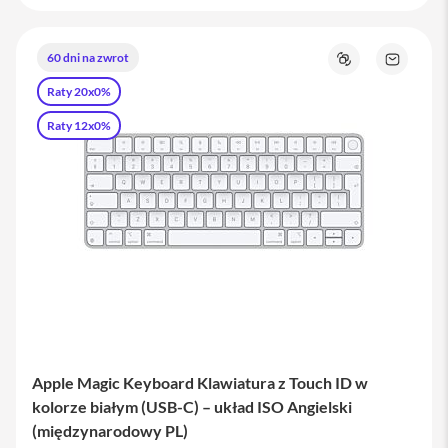
i
P
h
60 dni na zwrot
Porównaj
Zapytaj
o
o
n
Raty 20x0%
produkt
e
1
Raty 12x0%
3
P
r
o
i
P
h
o
n
e
1
3
P
Apple Magic Keyboard Klawiatura z Touch ID w
r
kolorze białym (USB-C) – układ ISO Angielski
o
(międzynarodowy PL)
M