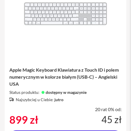
M
a
g
S
a
f
e
U
c
h
w
y
t
Apple Magic Keyboard Klawiatura z Touch ID i polem
y
d
numerycznym w kolorze białym (USB-C) – Angielski
o
USA
i
P
Status produktu:
dostępny w magazynie
h
Najszybciej u Ciebie:
jutro
o
n
20 rat 0% od:
e
899 zł
45 zł
P
a