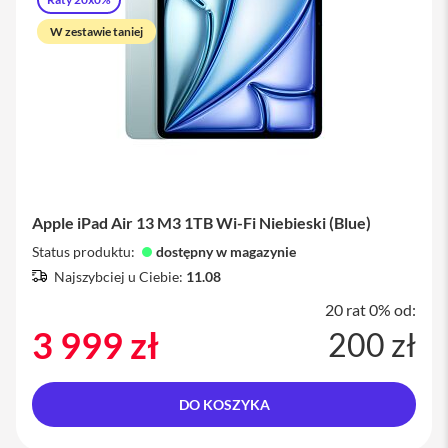
M
W zestawie taniej
a
c
B
o
o
k
A
i
r
1
3
Apple iPad Air 13 M3 1TB Wi-Fi Niebieski (Blue)
M
Status produktu:
dostępny w magazynie
a
Najszybciej u Ciebie:
11.08
c
B
20 rat 0% od:
o
o
3 999 zł
200 zł
k
A
i
r
DO KOSZYKA
1
5