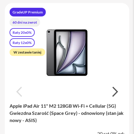
a
w
GradeUP Premium
i
a
60 dni na zwrot
t
u
Raty 20x0%
r
y
Raty 12x0%
M
W zestawie taniej
y
s
z
k
i
G
ł
a
d
Apple iPad Air 11" M2 128GB Wi-Fi + Cellular (5G)
z
i
Gwiezdna Szarość (Space Grey) - odnowiony (stan jak
k
nowy - ASIS)
i
20 rat 0% od:
K