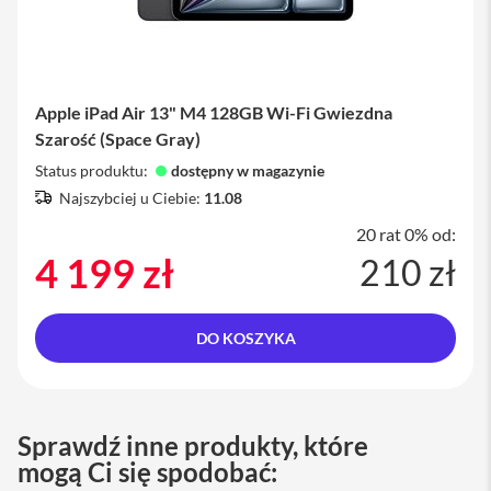
M
a
c
S
t
u
Apple iPad Air 13" M4 128GB Wi-Fi Gwiezdna
d
Szarość (Space Gray)
i
o
Status produktu:
dostępny w magazynie
Najszybciej u Ciebie:
11.08
A
k
20 rat 0% od:
c
4 199 zł
210 zł
e
s
o
r
DO KOSZYKA
i
a
M
a
c
Sprawdź inne produkty, które
mogą Ci się spodobać:
K
l