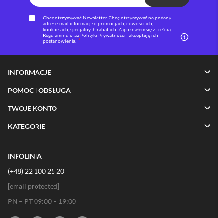
s
i
Chcę otrzymywać Newsletter. Chcę otrzymywać na podany
l
adres e-mail informacje o promocjach, nowościach,
konkursach, specjalnych rabatach. Zapoznałem się z treścią
a
Regulaminu oraz Polityki Prywatności i akceptuję ich
n
postanowienia.
i
e
INFORMACJE
E
t
POMOC I OBSŁUGA
u
i
TWOJE KONTO
P
o
KATEGORIE
k
r
o
INFOLINIA
w
c
(+48) 22 100 25 20
e
i
[email protected]
t
o
PN – PT 09:00 – 19:00
r
b