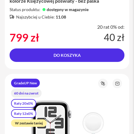
kolorze Księżycowej poświaty - bez paska
M
Status produktu:
dostępny w magazynie
a
c
Najszybciej u Ciebie:
11.08
B
20 rat 0% od:
o
o
799 zł
40 zł
k
P
r
o
DO KOSZYKA
M
a
c
B
GradeUP New
Porównaj
Zapytaj
o
o
o
60 dni na zwrot
produkt
k
P
Raty 20x0%
r
o
Raty 12x0%
1
4
W zestawie taniej
M