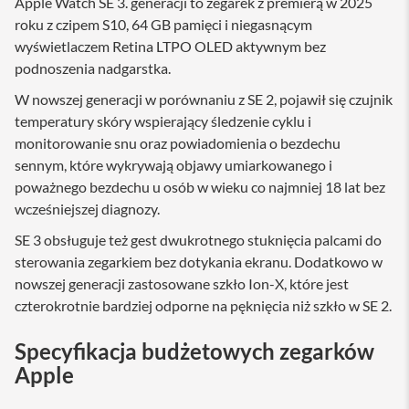
Apple Watch SE 3. generacji to zegarek z premierą w 2025
a
roku z czipem S10, 64 GB pamięci i niegasnącym
w
i
wyświetlaczem Retina LTPO OLED aktywnym bez
a
podnoszenia nadgarstka.
t
u
W nowszej generacji w porównaniu z SE 2, pojawił się czujnik
r
temperatury skóry wspierający śledzenie cyklu i
y
monitorowanie snu oraz powiadomienia o bezdechu
M
sennym, które wykrywają objawy umiarkowanego i
y
s
poważnego bezdechu u osób w wieku co najmniej 18 lat bez
z
wcześniejszej diagnozy.
k
i
SE 3 obsługuje też gest dwukrotnego stuknięcia palcami do
sterowania zegarkiem bez dotykania ekranu. Dodatkowo w
G
ł
nowszej generacji zastosowane szkło Ion-X, które jest
a
czterokrotnie bardziej odporne na pęknięcia niż szkło w SE 2.
d
z
i
Specyfikacja budżetowych zegarków
k
Apple
i
K