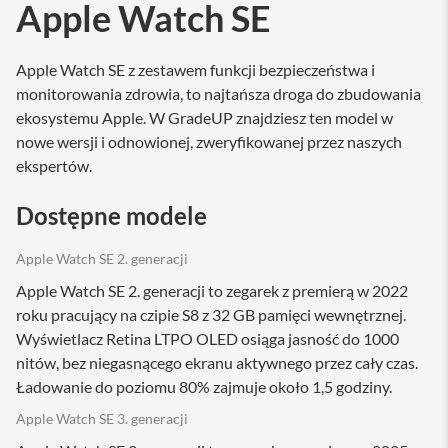
Apple Watch SE
M
a
c
S
Apple Watch SE z zestawem funkcji bezpieczeństwa i
t
monitorowania zdrowia, to najtańsza droga do zbudowania
u
ekosystemu Apple. W GradeUP znajdziesz ten model w
d
i
nowe wersji i odnowionej, zweryfikowanej przez naszych
o
ekspertów.
A
k
Dostępne modele
c
e
Apple Watch SE 2. generacji
s
o
Apple Watch SE 2. generacji to zegarek z premierą w 2022
r
roku pracujący na czipie S8 z 32 GB pamięci wewnętrznej.
i
a
Wyświetlacz Retina LTPO OLED osiąga jasność do 1000
M
nitów, bez niegasnącego ekranu aktywnego przez cały czas.
a
Ładowanie do poziomu 80% zajmuje około 1,5 godziny.
c
Apple Watch SE 3. generacji
K
l