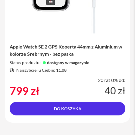
a
c
B
o
o
k
P
r
o
Apple Watch SE 2 GPS Koperta 44mm z Aluminium w
1
kolorze Srebrnym - bez paska
6
Status produktu:
dostępny w magazynie
i
Najszybciej u Ciebie:
11.08
M
a
20 rat 0% od:
c
799 zł
40 zł
M
a
c
DO KOSZYKA
m
i
n
i