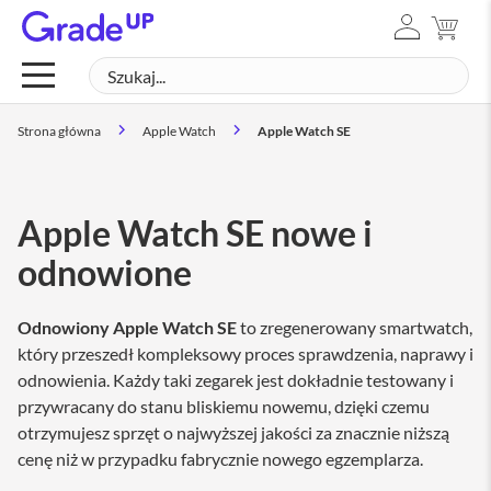
ZALOGUJ
MÓJ
Mac
SIĘ
Szukaj
SZUK
M
a
c
Strona główna
Apple Watch
Apple Watch SE
B
o
o
k
N
Apple Watch SE nowe i
e
o
odnowione
M
a
Odnowiony Apple Watch SE
to zregenerowany smartwatch,
c
B
który przeszedł kompleksowy proces sprawdzenia, naprawy i
o
odnowienia. Każdy taki zegarek jest dokładnie testowany i
o
przywracany do stanu bliskiemu nowemu, dzięki czemu
k
A
otrzymujesz sprzęt o najwyższej jakości za znacznie niższą
i
cenę niż w przypadku fabrycznie nowego egzemplarza.
r