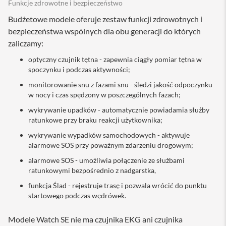
Funkcje zdrowotne i bezpieczeństwo
a
b
Budżetowe modele oferuje zestaw funkcji zdrowotnych i
l
bezpieczeństwa wspólnych dla obu generacji do których
e
i
zaliczamy:
a
optyczny czujnik tętna - zapewnia ciągły pomiar tętna w
d
a
spoczynku i podczas aktywności;
p
monitorowanie snu z fazami snu - śledzi jakość odpoczynku
t
e
w nocy i czas spędzony w poszczególnych fazach;
r
wykrywanie upadków - automatycznie powiadamia służby
y
ratunkowe przy braku reakcji użytkownika;
Ł
wykrywanie wypadków samochodowych - aktywuje
a
alarmowe SOS przy poważnym zdarzeniu drogowym;
d
o
alarmowe SOS - umożliwia połączenie ze służbami
w
ratunkowymi bezpośrednio z nadgarstka,
a
r
funkcja Ślad - rejestruje trasę i pozwala wrócić do punktu
k
startowego podczas wędrówek.
i
i
z
Modele Watch SE nie ma czujnika EKG ani czujnika
a