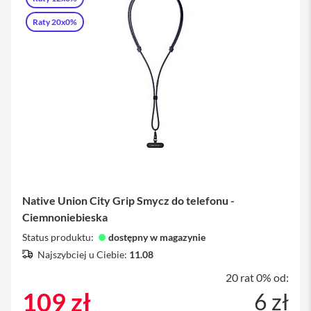
produkt
i
Raty 20x0%
P
h
o
n
e
1
5
P
l
u
s
i
P
Native Union City Grip Smycz do telefonu -
h
Ciemnoniebieska
o
n
Status produktu:
dostępny w magazynie
e
Najszybciej u Ciebie:
11.08
1
4
20 rat 0% od:
P
r
109 zł
6 zł
o