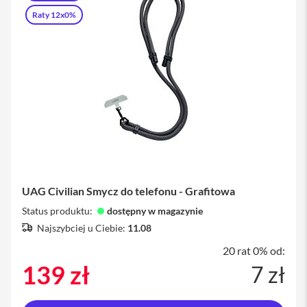
iPhone
Raty 12x0%
i
P
h
o
n
e
1
7
P
r
o
i
UAG Civilian Smycz do telefonu - Grafitowa
P
h
Status produktu:
dostępny w magazynie
o
Najszybciej u Ciebie:
11.08
n
e
20 rat 0% od:
1
139 zł
7 zł
7
P
r