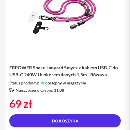
M
a
c
B
o
o
k
A
i
r
1
3
ERPOWER Snake Lanyard Smycz z kablem USB-C do
M
USB-C 240W i blokerem danych 1,5m - Różowa
a
c
Status produktu:
dostępny w magazynie
B
Najszybciej u Ciebie:
11.08
o
o
69 zł
k
A
i
r
1
DO KOSZYKA
5