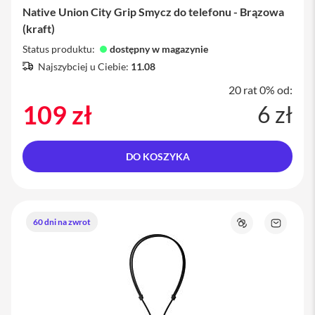
Native Union City Grip Smycz do telefonu - Brązowa
i
P
(kraft)
h
Status produktu:
dostępny w magazynie
o
n
Najszybciej u Ciebie:
11.08
e
1
20 rat 0% od:
3
109 zł
6 zł
P
r
o
DO KOSZYKA
i
P
h
o
n
60 dni na zwrot
Porównaj
Zapytaj
e
o
1
produkt
3
P
r
o
M