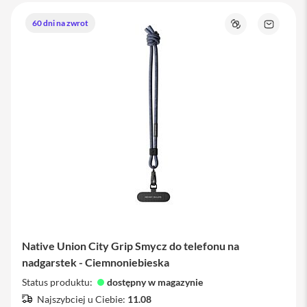
M
a
g
60 dni na zwrot
Porównaj
Zapytaj
S
o
a
produkt
f
e
U
c
h
w
y
t
y
d
o
i
P
h
o
Native Union City Grip Smycz do telefonu na
n
e
nadgarstek - Ciemnoniebieska
Status produktu:
dostępny w magazynie
P
a
Najszybciej u Ciebie:
11.08