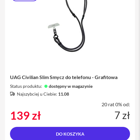
a
w
i
a
t
u
r
y
M
y
s
z
k
UAG Civilian Slim Smycz do telefonu - Grafitowa
i
Status produktu:
dostępny w magazynie
G
Najszybciej u Ciebie:
11.08
ł
a
20 rat 0% od:
d
139 zł
7 zł
z
i
k
i
DO KOSZYKA
K