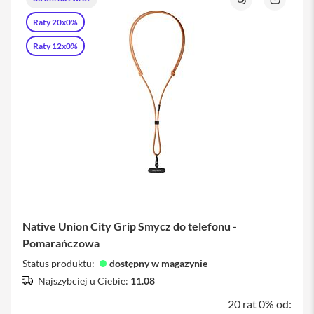
Porównaj
Zapytaj
o
Ł
Raty 20x0%
produkt
a
d
Raty 12x0%
o
w
a
r
k
i
i
P
h
o
n
e
K
a
Native Union City Grip Smycz do telefonu -
b
Pomarańczowa
l
e
Status produktu:
dostępny w magazynie
i
a
Najszybciej u Ciebie:
11.08
d
20 rat 0% od:
a