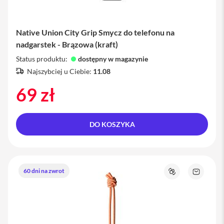
m
y
c
z
Native Union City Grip Smycz do telefonu na
e
d
nadgarstek - Brązowa (kraft)
o
Status produktu:
dostępny w magazynie
i
P
Najszybciej u Ciebie:
11.08
h
o
69 zł
n
e
S
DO KOSZYKA
e
r
v
i
c
60 dni na zwrot
e
Porównaj
Zapytaj
o
P
produkt
a
c
k
i