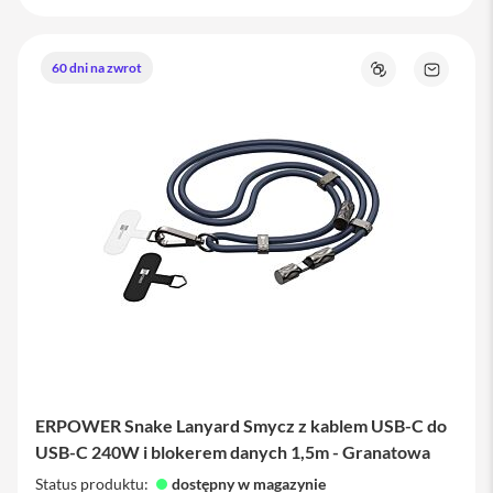
M
a
c
60 dni na zwrot
Porównaj
Zapytaj
B
o
o
produkt
o
k
P
r
o
M
a
c
B
o
o
k
P
r
o
ERPOWER Snake Lanyard Smycz z kablem USB-C do
1
4
USB-C 240W i blokerem danych 1,5m - Granatowa
Status produktu:
dostępny w magazynie
M