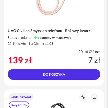
y
P
l
e
c
a
UAG Civilian Smycz do telefonu - Różowy kwarc
k
i
Status produktu:
dostępny w magazynie
Najszybciej u Ciebie:
11.08
S
e
20 rat 0% od:
r
139 zł
7 zł
v
i
c
e
DO KOSZYKA
P
a
c
k
M
60 dni na zwrot
a
Porównaj
Zapytaj
c
o
Raty 20x0%
produkt