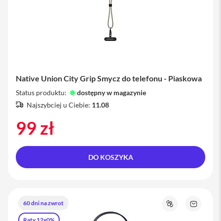
i
P
h
o
n
e
1
Native Union City Grip Smycz do telefonu - Piaskowa
5
P
Status produktu:
dostępny w magazynie
r
Najszybciej u Ciebie:
11.08
o
M
99 zł
a
x
i
DO KOSZYKA
P
h
o
n
e
60 dni na zwrot
1
Porównaj
Zapytaj
5
o
Raty 12x0%