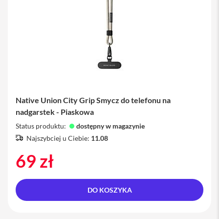
o
l
i
e
i
s
z
k
ł
a
o
c
Native Union City Grip Smycz do telefonu na
h
r
nadgarstek - Piaskowa
o
Status produktu:
dostępny w magazynie
n
n
Najszybciej u Ciebie:
11.08
e
69 zł
P
o
r
t
DO KOSZYKA
f
e
l