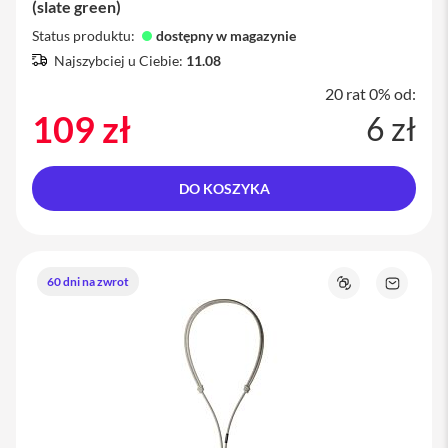
(slate green)
i
Status produktu:
dostępny w magazynie
P
Najszybciej u Ciebie:
11.08
h
o
20 rat 0% od:
n
109 zł
6 zł
e
1
6
P
DO KOSZYKA
l
u
s
i
60 dni na zwrot
P
Porównaj
Zapytaj
h
o
o
produkt
n
e
1
5
P
r
o