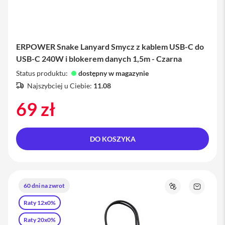
M
a
c
S
t
ERPOWER Snake Lanyard Smycz z kablem USB-C do
u
USB-C 240W i blokerem danych 1,5m - Czarna
d
i
Status produktu:
dostępny w magazynie
o
Najszybciej u Ciebie:
11.08
A
69 zł
k
c
e
s
DO KOSZYKA
o
r
i
a
M
60 dni na zwrot
a
Porównaj
Zapytaj
c
o
Raty 12x0%
produkt
K
Raty 20x0%
l