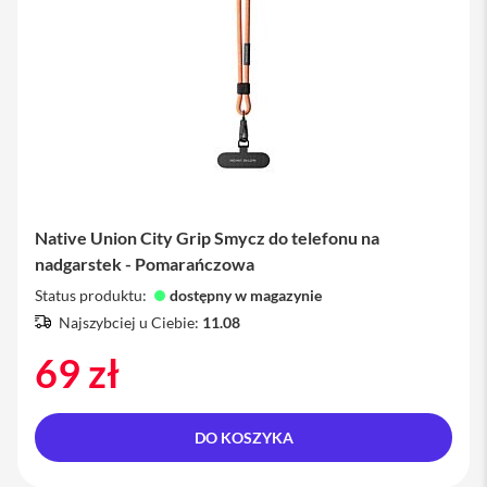
P
h
o
n
e
iPad
i
P
a
d
Native Union City Grip Smycz do telefonu na
A
nadgarstek - Pomarańczowa
i
r
Status produktu:
dostępny w magazynie
Najszybciej u Ciebie:
11.08
i
P
69 zł
a
d
A
i
DO KOSZYKA
r
1
1