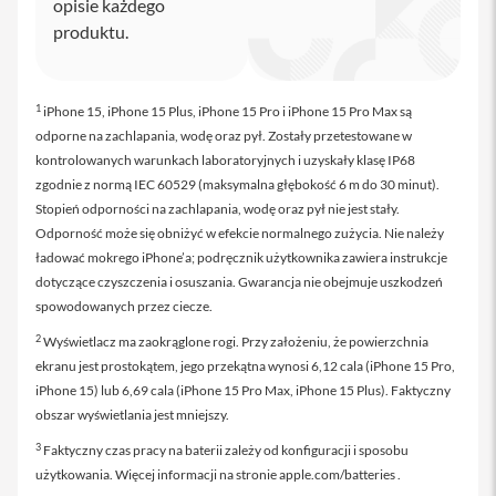
opisie każdego
P
produktu.
h
o
n
e
1
iPhone 15, iPhone 15 Plus, iPhone 15 Pro i iPhone 15 Pro Max są
iPad
odporne na zachlapania, wodę oraz pył. Zostały przetestowane w
kontrolowanych warunkach laboratoryjnych i uzyskały klasę IP68
i
zgodnie z normą IEC 60529 (maksymalna głębokość 6 m do 30 minut).
P
Stopień odporności na zachlapania, wodę oraz pył nie jest stały.
a
Odporność może się obniżyć w efekcie normalnego zużycia. Nie należy
d
A
ładować mokrego iPhone’a; podręcznik użytkownika zawiera instrukcje
i
dotyczące czyszczenia i osuszania. Gwarancja nie obejmuje uszkodzeń
r
spowodowanych przez ciecze.
i
2
Wyświetlacz ma zaokrąglone rogi. Przy założeniu, że powierzchnia
P
ekranu jest prostokątem, jego przekątna wynosi 6,12 cala (iPhone 15 Pro,
a
iPhone 15) lub 6,69 cala (iPhone 15 Pro Max, iPhone 15 Plus). Faktyczny
d
A
obszar wyświetlania jest mniejszy.
i
3
Faktyczny czas pracy na baterii zależy od konfiguracji i sposobu
r
1
użytkowania. Więcej informacji na stronie apple.com/batteries .
1