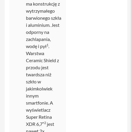
ma konstrukcję z
i
wytrzymałego
P
barwionego szkła
h
o
i aluminium. Jest
n
odporny na
e
zachlapania,
1
5
1
wodę i pył
.
P
Warstwa
l
Ceramic Shield z
u
s
przodu jest
twardsza niż
i
szkło w
P
h
jakimkolwiek
o
innym
n
smartfonie. A
e
1
wyświetlacz
4
Super Retina
P
2
XDR 6,7″
jest
r
o
nawet 2x