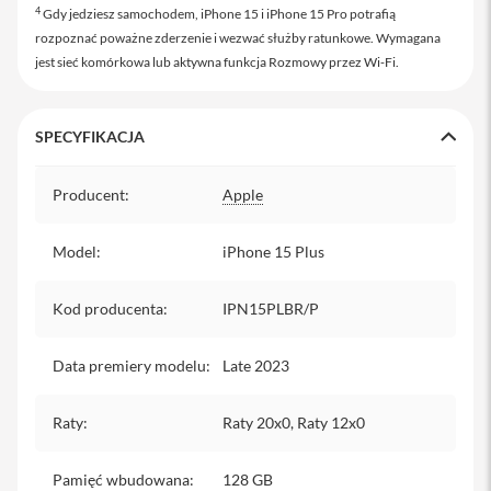
4
Gdy jedziesz samochodem, iPhone 15 i iPhone 15 Pro potrafią
i
rozpoznać poważne zderzenie i wezwać służby ratunkowe. Wymagana
P
jest sieć komórkowa lub aktywna funkcja Rozmowy przez Wi‑Fi.
a
d
A
i
SPECYFIKACJA
r
1
Specyfikacja
3
Producent
:
Apple
i
P
Model
:
iPhone 15 Plus
a
d
P
Kod producenta
:
IPN15PLBR/P
r
o
Data premiery modelu
:
Late 2023
i
P
a
Raty
:
Raty 20x0, Raty 12x0
d
P
r
Pamięć wbudowana
:
128 GB