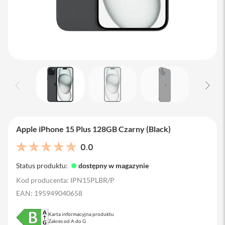
M
a
c
B
o
o
k
A
i
r
1
3
M
Apple iPhone 15 Plus 128GB Czarny (Black)
a
c
0.0
B
o
o
Status produktu:
dostępny w magazynie
k
Kod producenta: IPN15PLBR/P
A
i
EAN: 195949040658
r
1
Karta informacyjna produktu
5
Zakres od A do G