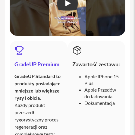
s
e
PLAY
k
n
a
r
a
m
i
ę
T
o
GradeUP Premium
Zawartość zestawu:
r
b
GradeUP Standard to
Apple iPhone 15
a
Plus
produkty posiadające
n
a
Apple Przedów
mniejsze lub większe
i
do ładowania
rysy i obicia.
P
Dokumentacja
h
Każdy produkt
o
przeszedł
n
e
rygorystyczny proces
regeneracji oraz
S
kompleksowe testy.