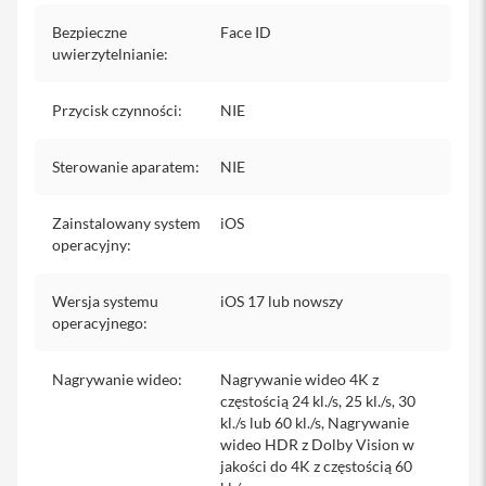
i
P
Bezpieczne
Face ID
a
uwierzytelnianie
:
d
Przycisk czynności
:
NIE
A
p
p
Sterowanie aparatem
:
NIE
l
e
P
e
Zainstalowany system
iOS
n
operacyjny
:
c
i
l
Wersja systemu
iOS 17 lub nowszy
operacyjnego
:
K
l
a
Nagrywanie wideo
:
Nagrywanie wideo 4K z
w
częstością 24 kl./s, 25 kl./s, 30
i
kl./s lub 60 kl./s, Nagrywanie
a
wideo HDR z Dolby Vision w
t
u
jakości do 4K z częstością 60
r