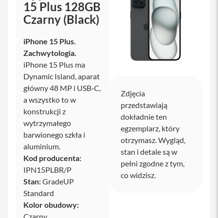
15 Plus 128GB
y
Czarny (Black)
P
l
iPhone 15 Plus.
e
c
Zachwytologia.
a
iPhone 15 Plus ma
k
i
Dynamic Island, aparat
główny 48 MP i USB‑C,
S
Zdjęcia
a wszystko to w
e
przedstawiają
r
konstrukcji z
dokładnie ten
v
wytrzymałego
i
egzemplarz, który
barwionego szkła i
c
otrzymasz. Wygląd,
e
aluminium.
stan i detale są w
P
Kod producenta:
a
pełni zgodne z tym,
IPN15PLBR/P
c
co widzisz.
k
Stan:
GradeUP
M
Standard
a
Kolor obudowy:
c
Czarny