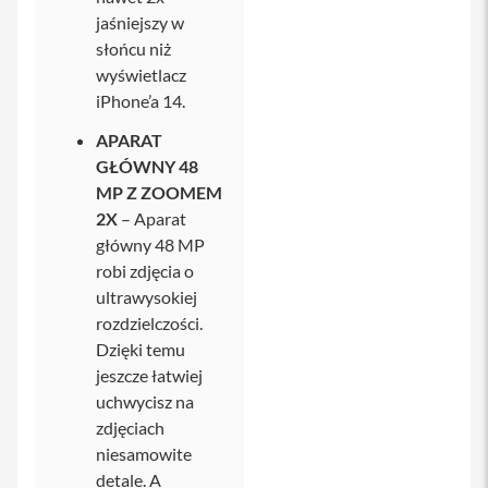
jaśniejszy w
i
słońcu niż
P
h
wyświetlacz
o
iPhone’a 14.
n
e
APARAT
1
GŁÓWNY 48
4
P
MP Z ZOOMEM
r
2X
– Aparat
o
główny 48 MP
M
a
robi zdjęcia o
x
ultrawysokiej
rozdzielczości.
i
Dzięki temu
P
h
jeszcze łatwiej
o
uchwycisz na
n
zdjęciach
e
1
niesamowite
3
detale. A