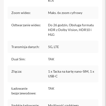
kl./s
y
E
Zoom wideo
:
Maks. 6x zoom cyfrowy
t
u
i
Odtwarzanie wideo
:
Do 26 godzin, Obsługa formatu
i
HDR z Dolby Vision, HDR10 i
P
HLG
a
d
Transmisja danych
:
5G, LTE
Ł
a
d
Dual Sim
:
TAK
o
w
a
Złącza
:
1 x Tacka na kartę nano-SIM, 1 x
r
USB-C
k
i
i
Ładowanie
TAK
z
bezprzewodowe
:
a
s
i
Szybkie ładowanie
:
Możliwość szybkiego
l