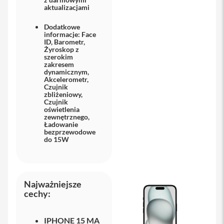
aktualizacjami
i
P
Dodatkowe
h
informacje: Face
ID, Barometr,
o
Żyroskop z
n
szerokim
e
zakresem
1
dynamicznym,
6
Akcelerometr,
Czujnik
P
zbliżeniowy,
l
Czujnik
u
oświetlenia
s
zewnętrznego,
Ładowanie
bezprzewodowe
i
do 15W
P
h
o
n
e
Najważniejsze
1
cechy:
5
P
r
IPHONE 15 MA
o