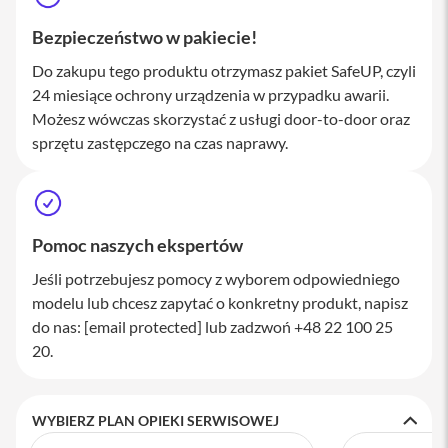
a
w
Bezpieczeństwo w pakiecie!
i
a
Do zakupu tego produktu otrzymasz pakiet SafeUP, czyli
t
24 miesiące ochrony urządzenia w przypadku awarii.
u
r
Możesz wówczas skorzystać z usługi door-to-door oraz
y
sprzętu zastępczego na czas naprawy.
M
y
s
z
k
Pomoc naszych ekspertów
i
Jeśli potrzebujesz pomocy z wyborem odpowiedniego
G
modelu lub chcesz zapytać o konkretny produkt, napisz
ł
a
do nas:
[email protected]
lub zadzwoń +48 22 100 25
d
20.
z
i
k
i
WYBIERZ PLAN OPIEKI SERWISOWEJ
K