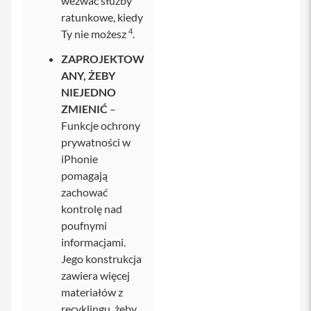
wezwać służby
u
c
ratunkowe, kiedy
h
4
Ty nie możesz
.
a
w
ZAPROJEKTOW
k
i
ANY, ŻEBY
i
NIEJEDNO
P
ZMIENIĆ
–
h
o
Funkcje ochrony
n
prywatności w
e
iPhonie
E
pomagają
t
zachować
u
i
kontrolę nad
i
poufnymi
P
h
informacjami.
o
Jego konstrukcja
n
zawiera więcej
e
materiałów z
F
recyklingu, żeby