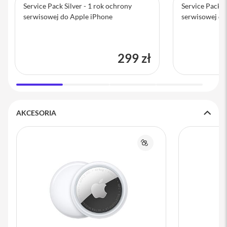
Service Pack Silver - 1 rok ochrony
Service Pack G
a
serwisowej do Apple iPhone
serwisowej do
b
l
e
i
a
299 zł
d
a
p
t
e
r
y
AKCESORIA
Ł
a
Porównaj
d
o
w
a
r
k
i
i
z
a