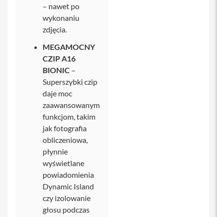
a
– nawet po
x
wykonaniu
zdjęcia.
A
k
MEGAMOCNY
c
e
CZIP A16
s
BIONIC
–
o
Superszybki czip
r
i
daje moc
a
zaawansowanym
i
funkcjom, takim
P
h
jak fotografia
o
obliczeniowa,
n
płynnie
e
wyświetlane
A
powiadomienia
i
Dynamic Island
r
T
czy izolowanie
a
głosu podczas
g