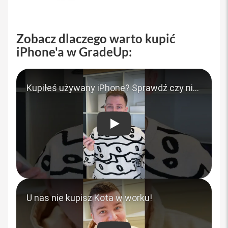
M
a
g
S
a
Zobacz dlaczego warto kupić
f
iPhone'a w GradeUp:
e
U
c
h
w
y
t
y
PLAY
d
o
i
P
h
o
n
e
P
a