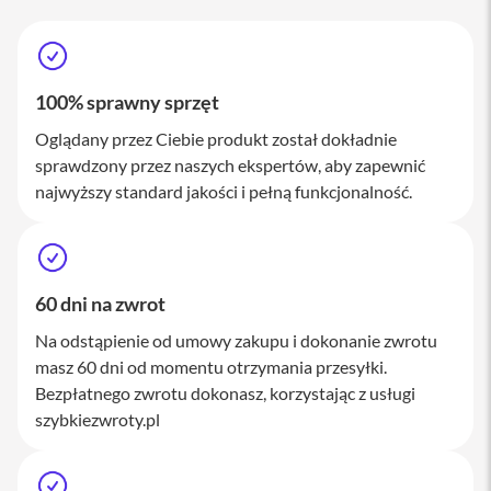
M
a
c
S
t
100% sprawny sprzęt
u
d
Oglądany przez Ciebie produkt został dokładnie
i
sprawdzony przez naszych ekspertów, aby zapewnić
o
najwyższy standard jakości i pełną funkcjonalność.
A
k
c
e
s
60 dni na zwrot
o
r
Na odstąpienie od umowy zakupu i dokonanie zwrotu
i
masz 60 dni od momentu otrzymania przesyłki.
a
M
Bezpłatnego zwrotu dokonasz, korzystając z usługi
a
szybkiezwroty.pl
c
K
l