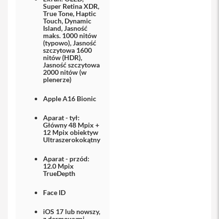
o
Super Retina XDR,
M
True Tone, Haptic
a
Touch, Dynamic
Island, Jasność
x
maks. 1000 nitów
(typowo), Jasność
i
szczytowa 1600
P
nitów (HDR),
h
Jasność szczytowa
2000 nitów (w
o
plenerze)
n
e
Apple A16 Bionic
1
7
Aparat - tył:
Główny 48 Mpix +
i
12 Mpix obiektyw
P
Ultraszerokokątny
h
o
Aparat - przód:
n
12.0 Mpix
e
TrueDepth
1
6
Face ID
P
r
iOS 17 lub nowszy,
o
z darmowymi