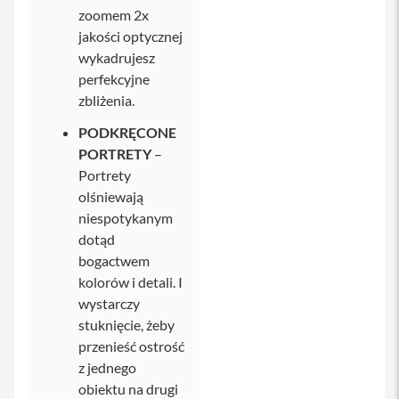
zoomem 2x
i
P
jakości optycznej
h
wykadrujesz
o
perfekcyjne
n
e
zbliżenia.
1
3
PODKRĘCONE
P
PORTRETY
–
r
Portrety
o
olśniewają
i
niespotykanym
P
dotąd
h
o
bogactwem
n
kolorów i detali. I
e
wystarczy
1
3
stuknięcie, żeby
P
przenieść ostrość
r
z jednego
o
M
obiektu na drugi