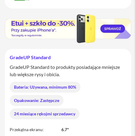
M
a
c
B
o
o
k
P
r
o
GradeUP Standard
M
GradeUP Standard to produkty posiadające mniejsze
a
lub większe rysy i obicia.
c
B
Bateria: Używana, minimum 80%
o
o
k
Opakowanie: Zastępcze
P
r
o
24 miesiące rękojmi sprzedawcy
1
4
Przekątna ekranu
6.7"
M