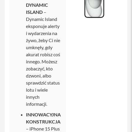
DYNAMIC
i
ISLAND
–
P
Dynamic Island
h
eksponuje alerty
o
n
i wydarzenia na
e
żywo, żeby Ci nie
1
umknęły, gdy
5
P
akurat robisz coś
r
innego. Możesz
o
zobaczyć, kto
M
a
dzwoni, albo
x
sprawdzić status
lotu i wiele
i
P
innych
h
informacji.
o
n
INNOWACYJNA
e
KONSTRUKCJA
1
5
– iPhone 15 Plus