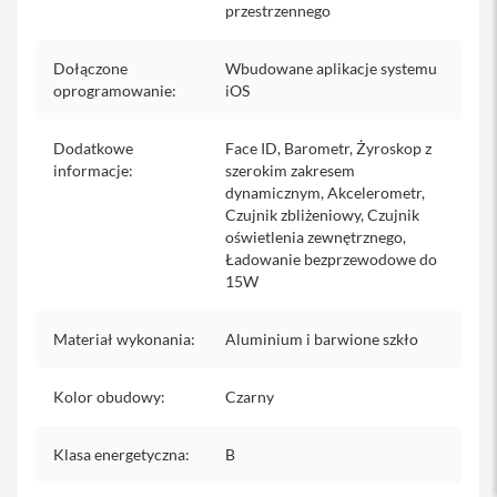
przestrzennego
s
z
k
Dołączone
Wbudowane aplikacje systemu
ł
oprogramowanie
:
iOS
a
o
c
Dodatkowe
Face ID, Barometr, Żyroskop z
h
r
informacje
:
szerokim zakresem
o
dynamicznym, Akcelerometr,
n
Czujnik zbliżeniowy, Czujnik
n
oświetlenia zewnętrznego,
e
Ładowanie bezprzewodowe do
15W
S
e
r
Materiał wykonania
:
Aluminium i barwione szkło
v
i
c
Kolor obudowy
:
Czarny
e
P
a
Klasa energetyczna
:
B
c
k