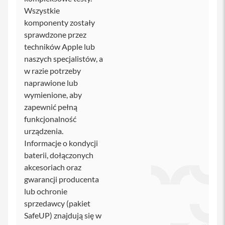
m
y
Wszystkie
c
komponenty zostały
z
sprawdzone przez
e
d
techników Apple lub
o
naszych specjalistów, a
i
P
w razie potrzeby
h
naprawione lub
o
wymienione, aby
n
e
zapewnić pełną
funkcjonalność
S
urządzenia.
e
r
Informacje o kondycji
v
baterii, dołączonych
i
akcesoriach oraz
c
e
gwarancji producenta
P
lub ochronie
a
sprzedawcy (pakiet
c
k
SafeUP) znajdują się w
i