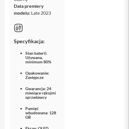
iPhone
Data premiery
modelu:
Late 2023
i
P
h
o
n
Specyfikacja:
e
1
7
Stan baterii:
P
Używana,
minimum 80%
r
o
Opakowanie:
Zastępcze
i
P
Gwarancja: 24
h
miesiące rękojmi
o
sprzedawcy
n
e
Pamięć
1
wbudowana: 128
7
GB
P
r
Ekran: OLED,