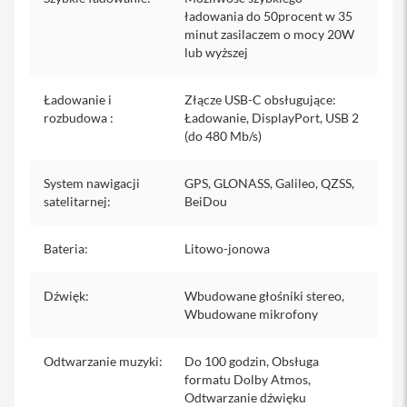
a
ładowania do 50procent w 35
n
minut zasilaczem o mocy 20W
i
lub wyższej
e
K
Ładowanie i
Złącze USB-C obsługujące:
a
rozbudowa
:
Ładowanie, DisplayPort, USB 2
b
(do 480 Mb/s)
l
e
i
System nawigacji
GPS, GLONASS, Galileo, QZSS,
a
satelitarnej
:
BeiDou
d
a
p
t
Bateria
:
Litowo-jonowa
e
r
y
Dźwięk
:
Wbudowane głośniki stereo,
Wbudowane mikrofony
F
o
l
Odtwarzanie muzyki
:
Do 100 godzin, Obsługa
i
formatu Dolby Atmos,
e
Odtwarzanie dźwięku
i