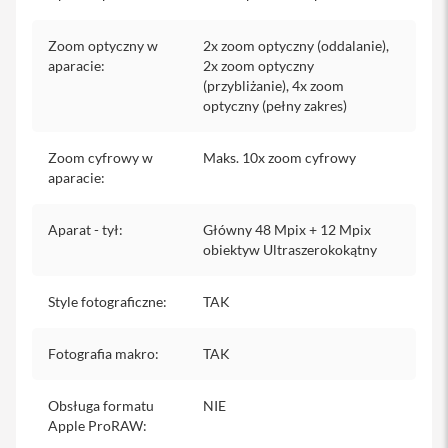
i
P
a
Zoom optyczny w
2x zoom optyczny (oddalanie),
d
aparacie
:
2x zoom optyczny
8
(przybliżanie), 4x zoom
-
optyczny (pełny zakres)
g
e
n
Zoom cyfrowy w
Maks. 10x zoom cyfrowy
e
aparacie
:
r
a
c
Aparat - tył
:
Główny 48 Mpix + 12 Mpix
j
obiektyw Ultraszerokokątny
i
A
Style fotograficzne
:
TAK
k
c
e
Fotografia makro
:
TAK
s
o
r
Obsługa formatu
NIE
i
Apple ProRAW
:
a