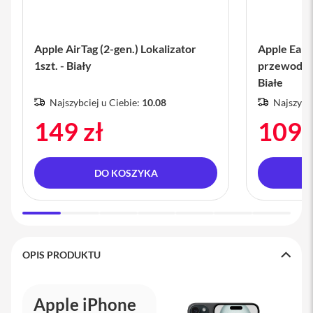
s
i
l
a
Apple AirTag (2-gen.) Lokalizator
Apple EarP
n
1szt. - Biały
przewodow
i
e
Białe
Najszybciej u Ciebie:
10.08
Najszybci
E
t
149 zł
109 
u
i
P
DO KOSZYKA
o
k
r
o
w
c
e
OPIS PRODUKTU
i
t
o
r
Apple iPhone
b