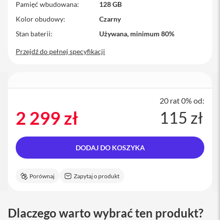
Pamięć wbudowana
128 GB
a
c
Kolor obudowy
Czarny
B
o
Stan baterii
Używana, minimum 80%
o
k
Przejdź do pełnej specyfikacji
P
r
o
1
6
20 rat 0% od:
i
2 299 zł
115 zł
M
a
c
DODAJ DO KOSZYKA
M
a
c
Porównaj
Zapytaj o produkt
m
i
n
i
Dlaczego warto wybrać ten produkt?