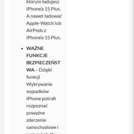
którym ładujesz
p
t
iPhone’a 15 Plus.
e
A nawet ładować
r
y
Apple-Watch lub
AirPods z
P
iPhone’a 15 Plus.
o
w
WAŻNE
e
r
FUNKCJE
b
BEZPIECZEŃST
a
n
WA
– Dzięki
k
funkcji
d
o
Wykrywanie
i
wypadków
P
iPhone potrafi
h
o
rozpoznać
n
poważne
e
zderzenie
S
samochodowe i
ł