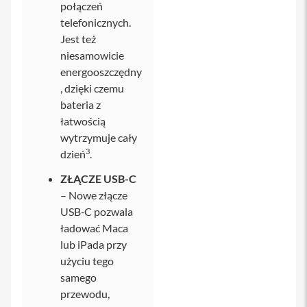
połączeń
Ł
telefonicznych.
a
Jest też
d
o
niesamowicie
w
energooszczędny
a
r
, dzięki czemu
k
bateria z
i
łatwością
i
P
wytrzymuje cały
h
3
dzień
.
o
n
ZŁĄCZE USB-C
e
– Nowe złącze
K
USB‑C pozwala
a
ładować Maca
b
l
lub iPada przy
e
użyciu tego
i
a
samego
d
przewodu,
a