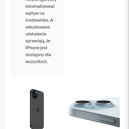
o
minimalizować
l
i
wpływ na
e
środowisko. A
i
s
wbudowane
z
ułatwienia
k
sprawiają, że
ł
a
iPhone jest
o
dostępny dla
c
h
wszystkich.
r
o
n
n
e
P
o
r
t
f
e
l