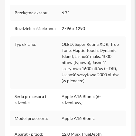
o
1
1
Przekątna ekranu
:
6.7"
i
P
Rozdzielczość ekranu
:
2796 x 1290
a
d
P
Typ ekranu
:
OLED, Super Retina XDR, True
r
Tone, Haptic Touch, Dynamic
o
Island, Jasność maks. 1000
1
nitów (typowo), Jasność
2
szczytowa 1600 nitów (HDR),
,
9
Jasność szczytowa 2000 nitów
(w plenerze)
i
P
a
Seria procesora i
Apple A16 Bionic (6-
d
rdzenie
:
rdzeniowy)
P
r
o
Model procesora
:
Apple A16 Bionic
1
3
Aparat - przód
:
12.0 Mpix TrueDepth