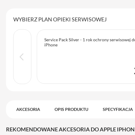
iPhone
13
WYBIERZ PLAN OPIEKI SERWISOWEJ
Pro
Max
Akcesoria
Service Pack Silver - 1 rok ochrony serwisowej 
iPhone
iPhone
AirTag
Ładowarki
iPhone
Kable
i
adaptery
Powerbank
do
AKCESORIA
OPIS PRODUKTU
SPECYFIKACJA
iPhone
Słuchawki
iPhone
REKOMENDOWANE AKCESORIA DO APPLE IPHONE 