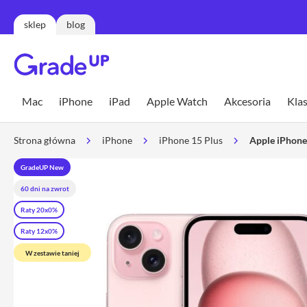
sklep
blog
Mac
MacBook
Mac
iPhone
iPad
Apple Watch
Akcesoria
Klas
Neo
MacBook
Strona główna
iPhone
iPhone 15 Plus
Apple iPhone
Air
MacBook
GradeUP New
Air
60 dni na zwrot
13
Raty 20x0%
MacBook
Air
Raty 12x0%
15
W zestawie taniej
MacBook
Pro
MacBook