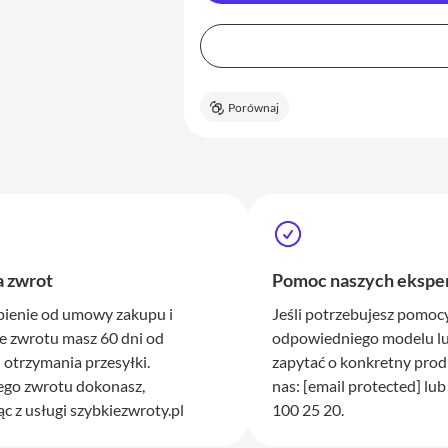
Porównaj
a zwrot
Pomoc naszych ekspe
pienie od umowy zakupu i
Jeśli potrzebujesz pomo
e zwrotu masz 60 dni od
odpowiedniego modelu lu
otrzymania przesyłki.
zapytać o konkretny prod
ego zwrotu dokonasz,
nas:
[email protected]
lub
ąc z usługi szybkiezwroty.pl
100 25 20.