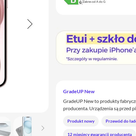
Zakres od A do G
GradeUP New
GradeUP New to produkty fabryczn
producenta. Urządzenia są przed p
Produkt nowy
Przewód do ład
12 miesięcy gwarancji producenta