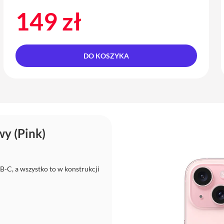
149 zł
DO KOSZYKA
y (Pink)
‑C, a wszystko to w konstrukcji