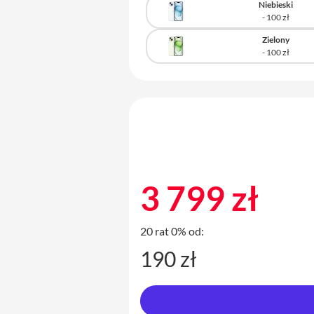
Niebieski
Zielony
3 799 zł
20 rat 0% od:
190 zł