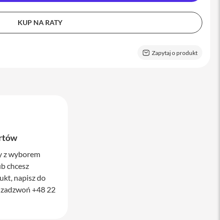
KUP NA RATY
Zapytaj o produkt
rtów
cy z wyborem
b chcesz
ukt, napisz do
 zadzwoń +48 22