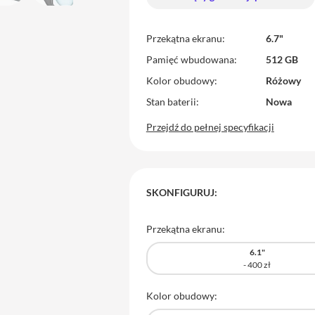
Przekątna ekranu
6.7"
Pamięć wbudowana
512 GB
Kolor obudowy
Różowy
Stan baterii
Nowa
Przejdź do pełnej specyfikacji
SKONFIGURUJ:
Przekątna ekranu:
6.1"
Kolor obudowy: