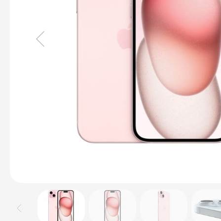
Pro
14
MacBook
Pro
16
iMac
Mac
mini
Mac
Studio
Akcesoria
Mac
Klawiatury
Myszki
Gładziki
Kable