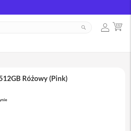
ZALOGUJ
MÓJ
SZUKAJ
SIĘ
 512GB Różowy (Pink)
ynie