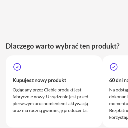
Max
iPhone
15
iPhone
15
Plus
Dlaczego warto wybrać ten produkt?
iPhone
14
Pro
iPhone
14
Kupujesz nowy produkt
60 dni n
Pro
Max
Oglądany przez Ciebie produkt jest
Na odstą
iPhone
fabrycznie nowy. Urządzenie jest przed
dokonani
13
pierwszym uruchomieniem i aktywacją
momentu 
oraz ma roczną gwarancję producenta.
Bezpłatn
iPhone
korzystaj
13
Pro