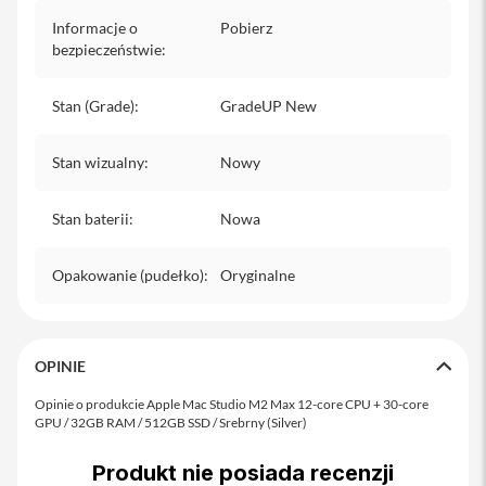
P
Informacje o
Pobierz
h
o
bezpieczeństwie
:
n
e
Stan (Grade)
:
GradeUP New
iPad
Stan wizualny
:
Nowy
i
P
a
Stan baterii
:
Nowa
d
A
i
Opakowanie (pudełko)
:
Oryginalne
r
i
P
OPINIE
a
d
A
Opinie o produkcie Apple Mac Studio M2 Max 12-core CPU + 30-core
i
GPU / 32GB RAM / 512GB SSD / Srebrny (Silver)
r
1
Produkt nie posiada recenzji
1