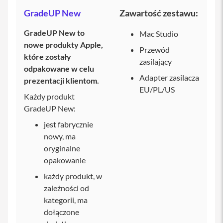
Ł
GradeUP New
Zawartość zestawu:
a
d
GradeUP New to
Mac Studio
o
nowe produkty Apple,
w
Przewód
a
które zostały
zasilający
r
odpakowane w celu
k
Adapter zasilacza
i
prezentacji klientom.
i
EU/PL/US
Każdy produkt
P
h
GradeUP New:
o
n
jest fabrycznie
e
nowy, ma
oryginalne
K
a
opakowanie
b
l
każdy produkt, w
e
zależności od
i
a
kategorii, ma
d
dołączone
a