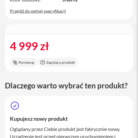
a
c
Przejdź do pełnej specyfikacji
B
o
o
k
P
r
4 999 zł
o
1
6
Porównaj
Zapytaj o produkt
i
M
a
Dlaczego warto wybrać ten produkt?
c
M
a
c
m
Kupujesz nowy produkt
i
n
Oglądany przez Ciebie produkt jest fabrycznie nowy.
i
Urządzenie jest przed pierwszym uruchomieniem i