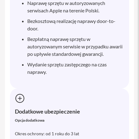
i
Naprawę sprzętu w autoryzowanych
P
serwisach Apple na terenie Polski.
a
d
Bezkosztową realizację naprawy door-to-
8
door.
-
g
Bezpłatną naprawę sprzętu w
e
autoryzowanym serwisie w przypadku awarii
n
e
po upływie standardowej gwarancji.
r
a
Wydanie sprzętu zastępczego na czas
c
naprawy.
j
i
A
k
c
e
Dodatkowe ubezpieczenie
s
o
Opcja dodatkowa
r
i
Okres ochrony: od 1 roku do 3 lat
a