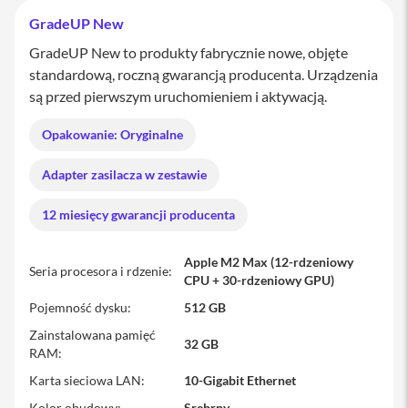
M
GradeUP New
a
c
GradeUP New to produkty fabrycznie nowe, objęte
B
standardową, roczną gwarancją producenta. Urządzenia
o
są przed pierwszym uruchomieniem i aktywacją.
o
k
P
Opakowanie: Oryginalne
r
o
Adapter zasilacza w zestawie
M
12 miesięcy gwarancji producenta
a
c
B
o
Apple M2 Max (12-rdzeniowy
Seria procesora i rdzenie
o
CPU + 30-rdzeniowy GPU)
k
Pojemność dysku
512 GB
P
r
Zainstalowana pamięć
o
32 GB
RAM
1
4
Karta sieciowa LAN
10-Gigabit Ethernet
M
Kolor obudowy
Srebrny