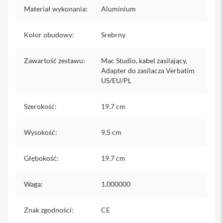
m
y
Materiał wykonania
:
Aluminium
c
z
e
Kolor obudowy
:
Srebrny
d
o
i
Zawartość zestawu
:
Mac Studio, kabel zasilający,
P
Adapter do zasilacza Verbatim
h
US/EU/PL
o
n
e
Szerokość
:
19.7 cm
S
e
Wysokość
:
9.5 cm
r
v
i
Głębokość
:
19.7 cm
c
e
P
Waga
:
1.000000
a
c
k
Znak zgodności
:
CE
i