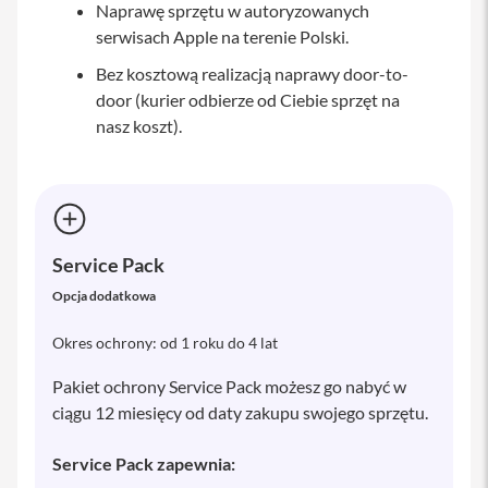
o
Naprawę sprzętu w autoryzowanych
1
serwisach Apple na terenie Polski.
1
Bez kosztową realizacją naprawy door-to-
i
door (kurier odbierze od Ciebie sprzęt na
P
a
nasz koszt).
d
P
r
o
1
2
,
Service Pack
9
Opcja dodatkowa
i
P
Okres ochrony: od 1 roku do 4 lat
a
d
P
Pakiet ochrony Service Pack możesz go nabyć w
r
ciągu 12 miesięcy od daty zakupu swojego sprzętu.
o
1
3
Service Pack zapewnia: