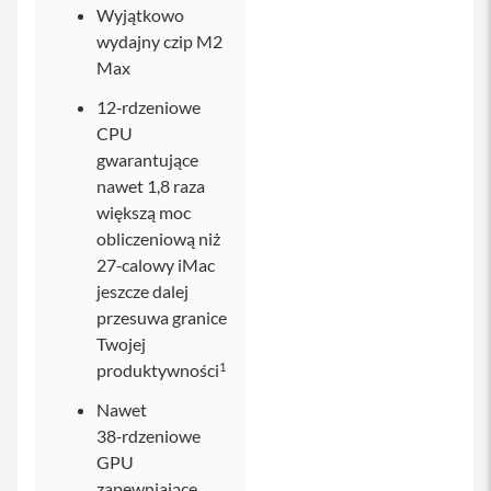
Wyjątkowo
i
wydajny czip M2
P
Max
h
o
12‑rdzeniowe
n
e
CPU
1
gwarantujące
6
nawet 1,8 raza
P
l
większą moc
u
obliczeniową niż
s
27‑calowy iMac
jeszcze dalej
i
P
przesuwa granice
h
Twojej
o
1
produktywności
n
e
Nawet
1
5
38‑rdzeniowe
P
GPU
r
zapewniające
o