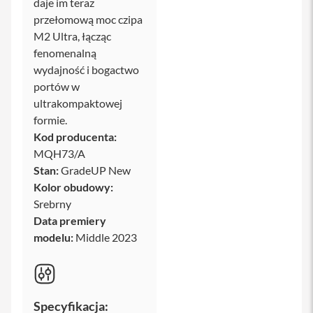
daje im teraz
y
przełomową moc czipa
P
M2 Ultra, łącząc
l
fenomenalną
e
wydajność i bogactwo
c
a
portów w
k
ultrakompaktowej
i
formie.
S
Kod producenta:
e
MQH73/A
r
Stan:
GradeUP New
v
i
Kolor obudowy:
c
Srebrny
e
Data premiery
P
a
modelu:
Middle 2023
c
k
M
a
c
Specyfikacja: