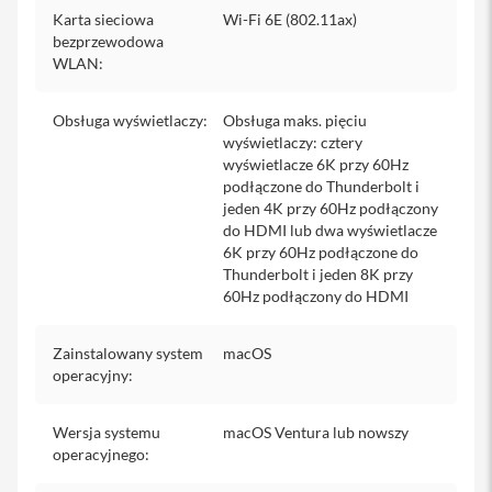
s
e
Karta sieciowa
Wi-Fi 6E (802.11ax)
k
bezprzewodowa
n
WLAN
:
a
r
a
Obsługa wyświetlaczy
:
Obsługa maks. pięciu
m
wyświetlaczy: cztery
i
wyświetlacze 6K przy 60Hz
ę
podłączone do Thunderbolt i
jeden 4K przy 60Hz podłączony
T
o
do HDMI lub dwa wyświetlacze
r
6K przy 60Hz podłączone do
b
Thunderbolt i jeden 8K przy
a
60Hz podłączony do HDMI
n
a
i
Zainstalowany system
macOS
P
operacyjny
:
h
o
n
Wersja systemu
macOS Ventura lub nowszy
e
operacyjnego
:
S