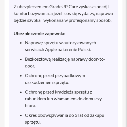
i
Z ubezpieczeniem GradeUP Care zyskasz spokój i
P
komfort używania, a jeżeli coś się wydarzy, naprawa
a
d
będzie szybka i wykonana w profesjonalny sposób.
A
Ubezpieczenie zapewnia:
p
p
Naprawę sprzętu w autoryzowanych
l
e
serwisach Apple na terenie Polski.
P
e
Bezkosztową realizację naprawy door-to-
n
door.
c
i
Ochronę przed przypadkowym
l
uszkodzeniem sprzętu.
K
Ochronę przed kradzieżą sprzętu z
l
a
rabunkiem lub włamaniem do domu czy
w
biura.
i
a
Okres obowiązywania do 3 lat od zakupu
t
u
sprzętu.
r