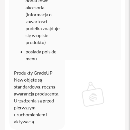
dodatkowe
p
t
akcesoria
e
(informacja o
r
y
zawartości
pudełka znajduje
P
się w opisie
o
w
produktu)
e
r
posiada polskie
b
menu
a
n
k
Produkty GradeUP
d
New objęte są
o
i
standardową, roczną
P
gwarancją producenta.
h
Urządzenia są przed
o
n
pierwszym
e
uruchomieniem i
S
aktywacją.
ł