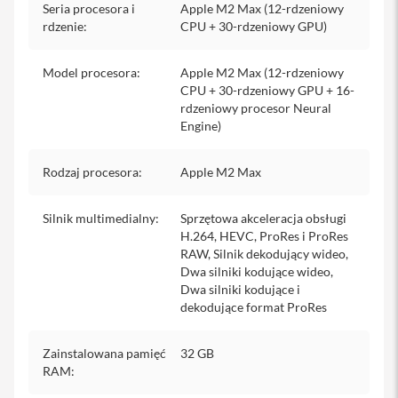
o
Seria procesora i
Apple M2 Max (12-rdzeniowy
l
rdzenie
:
CPU + 30-rdzeniowy GPU)
i
e
i
Model procesora
:
Apple M2 Max (12-rdzeniowy
s
CPU + 30-rdzeniowy GPU + 16-
z
rdzeniowy procesor Neural
k
ł
Engine)
a
o
c
Rodzaj procesora
:
Apple M2 Max
h
r
o
Silnik multimedialny
:
Sprzętowa akceleracja obsługi
n
H.264, HEVC, ProRes i ProRes
n
RAW, Silnik dekodujący wideo,
e
Dwa silniki kodujące wideo,
Dwa silniki kodujące i
P
dekodujące format ProRes
o
r
t
f
Zainstalowana pamięć
32 GB
e
RAM
:
l