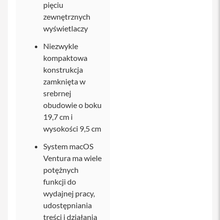
pięciu
i
zewnętrznych
P
h
wyświetlaczy
o
n
Niezwykle
e
kompaktowa
1
konstrukcja
3
P
zamknięta w
r
srebrnej
o
obudowie o boku
i
19,7 cm i
P
wysokości 9,5 cm
h
o
System macOS
n
Ventura ma wiele
e
1
potężnych
3
funkcji do
P
wydajnej pracy,
r
o
udostępniania
M
treści i działania