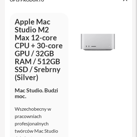
s
i
l
a
Apple Mac
n
Studio M2
i
e
Max 12-core
CPU + 30-core
E
GPU / 32GB
t
u
RAM / 512GB
i
SSD / Srebrny
P
(Silver)
o
k
r
Mac Studio. Budzi
o
moc.
w
c
Wszechobecny w
e
i
pracowniach
t
profesjonalnych
o
twórców Mac Studio
r
b