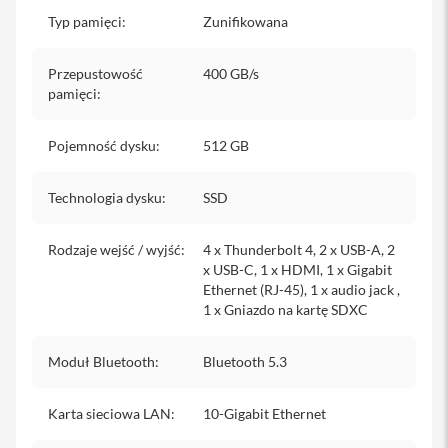
M
a
Typ pamięci
:
Zunifikowana
g
S
a
Przepustowość
400 GB/s
f
pamięci
:
e
U
Pojemność dysku
:
512 GB
c
h
w
Technologia dysku
:
SSD
y
t
y
Rodzaje wejść / wyjść
:
4 x Thunderbolt 4, 2 x USB-A, 2
d
x USB-C, 1 x HDMI, 1 x Gigabit
o
Ethernet (RJ-45), 1 x audio jack ,
i
P
1 x Gniazdo na kartę SDXC
h
o
n
Moduł Bluetooth
:
Bluetooth 5.3
e
Karta sieciowa LAN
:
10-Gigabit Ethernet
P
a