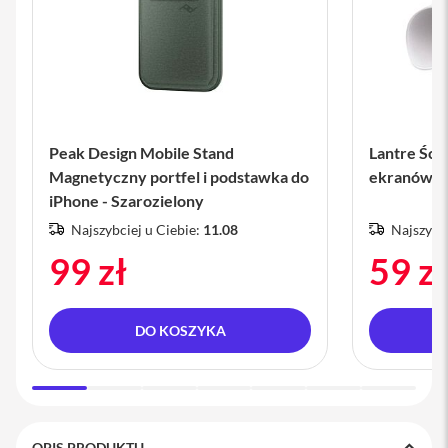
a
b
l
e
i
a
d
a
Peak Design Mobile Stand
Lantre Ści
p
t
Magnetyczny portfel i podstawka do
ekranów - 
e
iPhone - Szarozielony
r
y
Najszybciej u Ciebie:
11.08
Najszybci
Ł
99 zł
59 zł
a
d
o
w
DO KOSZYKA
a
r
k
i
i
z
a
OPIS PRODUKTU