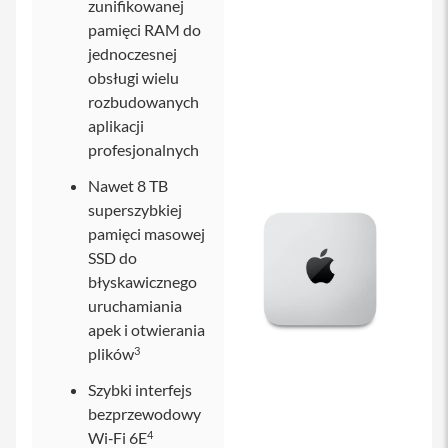
zunifikowanej
i
pamięci RAM do
P
jednoczesnej
h
obsługi wielu
o
n
rozbudowanych
e
aplikacji
1
profesjonalnych
5
P
Nawet 8 TB
l
u
superszybkiej
s
pamięci masowej
SSD do
i
P
błyskawicznego
h
uruchamiania
o
apek i otwierania
n
e
3
plików
1
4
Szybki interfejs
P
bezprzewodowy
r
4
Wi‑Fi 6E
o