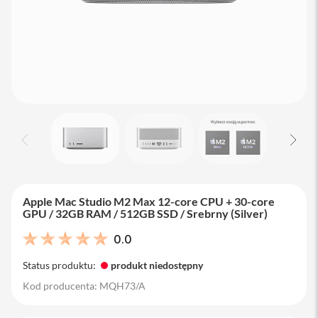
M
a
c
B
o
o
k
A
i
r
1
3
M
a
c
Apple Mac Studio M2 Max 12-core CPU + 30-core
B
GPU / 32GB RAM / 512GB SSD / Srebrny (Silver)
o
o
0.0
k
A
Status produktu:
produkt niedostępny
i
r
Kod producenta: MQH73/A
1
5