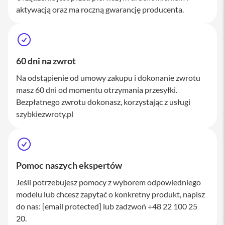
M
aktywacją oraz ma roczną gwarancję producenta.
a
c
S
t
u
d
60 dni na zwrot
i
Na odstąpienie od umowy zakupu i dokonanie zwrotu
o
masz 60 dni od momentu otrzymania przesyłki.
A
Bezpłatnego zwrotu dokonasz, korzystając z usługi
k
szybkiezwroty.pl
c
e
s
o
r
i
Pomoc naszych ekspertów
a
M
Jeśli potrzebujesz pomocy z wyborem odpowiedniego
a
modelu lub chcesz zapytać o konkretny produkt, napisz
c
do nas:
[email protected]
lub zadzwoń +48 22 100 25
K
20.
l