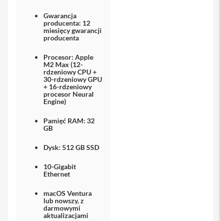
iPhone
Gwarancja
producenta: 12
i
miesięcy gwarancji
P
producenta
h
o
Procesor: Apple
n
M2 Max (12-
e
rdzeniowy CPU +
30-rdzeniowy GPU
1
+ 16-rdzeniowy
7
procesor Neural
P
Engine)
r
o
Pamięć RAM: 32
GB
i
P
Dysk: 512 GB SSD
h
o
10-Gigabit
n
Ethernet
e
1
macOS Ventura
7
lub nowszy, z
P
darmowymi
r
aktualizacjami