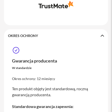
i
P
a
d
A
i
r
OKRES OCHRONY
1
3
i
P
a
Gwarancja producenta
d
W standardzie
P
r
o
Okres ochrony: 12 miesięcy
i
Ten produkt objęty jest standardową, roczną
P
gwarancją producenta.
a
d
P
Standardowa gwarancja zapewnia:
r