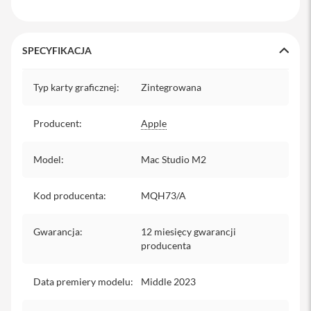
u
c
h
a
w
SPECYFIKACJA
k
i
Specyfikacja
i
Typ karty graficznej
:
Zintegrowana
P
h
o
Producent
:
Apple
n
e
Model
:
Mac Studio M2
E
t
u
Kod producenta
:
MQH73/A
i
i
P
Gwarancja
:
12 miesięcy gwarancji
h
producenta
o
n
e
Data premiery modelu
:
Middle 2023
F