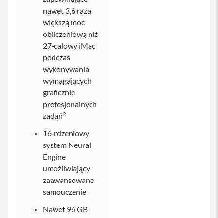
nawet 3,6 raza
i
większą moc
P
obliczeniową niż
h
o
27‑calowy iMac
n
podczas
e
wykonywania
1
5
wymagających
P
graficznie
r
profesjonalnych
o
M
2
zadań
a
x
16‑rdzeniowy
system Neural
i
Engine
P
h
umożliwiający
o
zaawansowane
n
samouczenie
e
1
Nawet 96 GB
5