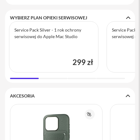
a
w
i
WYBIERZ PLAN OPIEKI SERWISOWEJ
a
t
Service Pack Silver - 1 rok ochrony
Service Pack G
u
r
serwisowej do Apple Mac Studio
serwisowej do
y
M
y
299 zł
s
z
k
i
G
AKCESORIA
ł
a
d
z
Porównaj
i
k
i
K