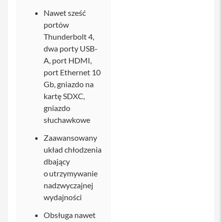
Nawet sześć
i
P
portów
h
Thunderbolt 4,
o
dwa porty USB-
n
e
A, port HDMI,
1
port Ethernet 10
4
Gb, gniazdo na
P
r
kartę SDXC,
o
gniazdo
M
słuchawkowe
a
x
Zaawansowany
układ chłodzenia
i
P
dbający
h
o utrzymywanie
o
nadzwyczajnej
n
e
wydajności
1
3
Obsługa nawet