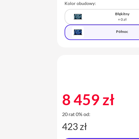
Kolor obudowy:
Błękitny
Północ
8 459 zł
20 rat 0% od:
423 zł