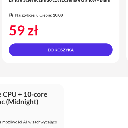
Najszybciej u Ciebie:
10.08
59 zł
DO KOSZYKA
 CPU + 10‑core
c (Midnight)
e możliwości AI w zachwycająco