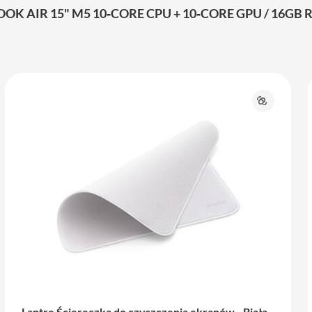
IR 15" M5 10‑CORE CPU + 10‑CORE GPU / 16GB RA
j
Porównaj
Lantre Ściereczka do czyszczenia ekranów - Biała