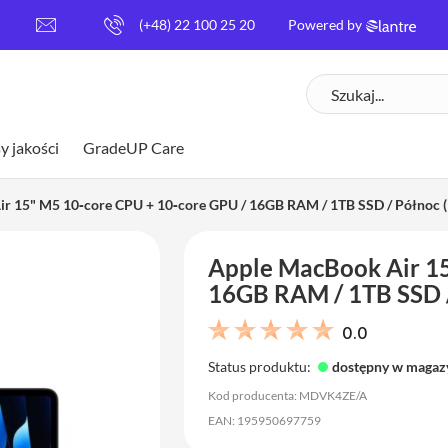
[
(+48) 22 100 25 20
Powered by
e
m
Szukaj
a
i
l
y jakości
GradeUP Care
p
r
o
r 15" M5 10‑core CPU + 10‑core GPU / 16GB RAM / 1TB SSD / Północ (
t
e
Apple MacBook Air 15
c
t
16GB RAM / 1TB SSD /
e
d
0.0
]
Status produktu:
dostępny w magaz
Kod producenta: MDVK4ZE/A
EAN: 195950697759