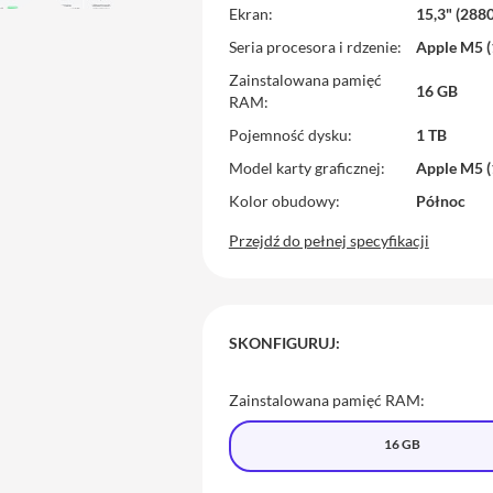
Ekran
15,3" (288
Seria procesora i rdzenie
Apple M5 
Zainstalowana pamięć
16 GB
RAM
Pojemność dysku
1 TB
Model karty graficznej
Apple M5 
Kolor obudowy
Północ
Przejdź do pełnej specyfikacji
SKONFIGURUJ:
Zainstalowana pamięć RAM:
16 GB