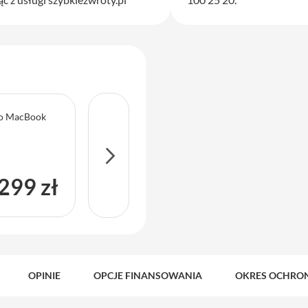
 do MacBook
Service Pack Gold - 2 lata ochrony serwisowe
Air
299 zł
OPINIE
OPCJE FINANSOWANIA
OKRES OCHRO