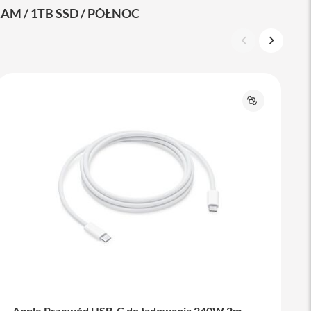
M / 1TB SSD / PÓŁNOC
Porównaj
Apple Przewód USB-C do ładowania 240W 2m -