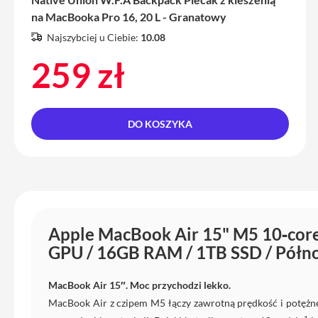
do
na MacBooka Pro 16, 20 L - Granatowy
iPhone
Najszybciej u Ciebie:
10.08
Service
259 zł
Pack
iPhone
iPad
iPad
DO KOSZYKA
Air
iPad
Air
11
iPad
Air
Apple MacBook Air 15" M5 10‑core
13
GPU / 16GB RAM / 1TB SSD / Półno
iPad
Pro
MacBook Air 15″. Moc przychodzi lekko.
iPad
MacBook Air z czipem M5 łączy zawrotną prędkość i potężn
Pro
1