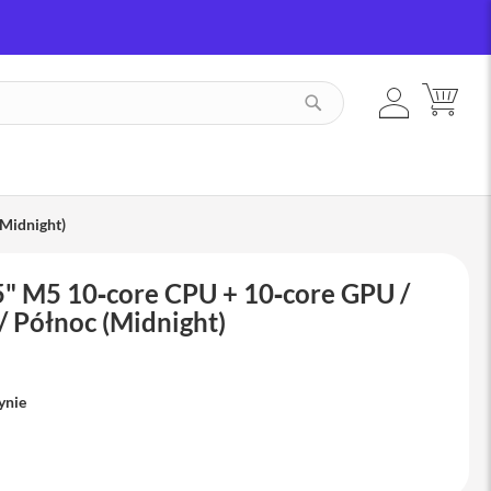
ZALOGUJ
MÓJ
SZUKAJ
SIĘ
Midnight)
" M5 10‑core CPU + 10‑core GPU /
 Północ (Midnight)
ynie