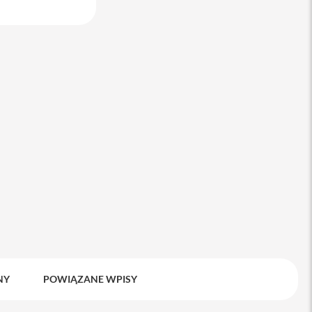
j do MacBook
Service Pack Platinum - 3 lata ochrony serw
MacBook Air
399 zł
NY
POWIĄZANE WPISY