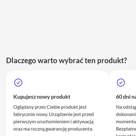
Max
iPhone
15
iPhone
15
Plus
iPhone
14
Dlaczego warto wybrać ten produkt?
Pro
iPhone
14
Pro
Max
Kupujesz nowy produkt
60 dni n
iPhone
Oglądany przez Ciebie produkt jest
Na odstą
13
fabrycznie nowy. Urządzenie jest przed
dokonani
iPhone
pierwszym uruchomieniem i aktywacją
momentu 
13
oraz ma roczną gwarancję producenta.
Bezpłatn
Pro
korzystaj