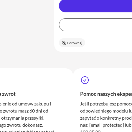
Porównaj
a zwrot
Pomoc naszych ekspe
pienie od umowy zakupu i
Jeśli potrzebujesz pomo
e zwrotu masz 60 dni od
odpowiedniego modelu lu
otrzymania przesyłki.
zapytać o konkretny prod
ego zwrotu dokonasz,
nas:
[email protected]
lub
ąc z usługi szybkiezwroty.pl
100 25 20.