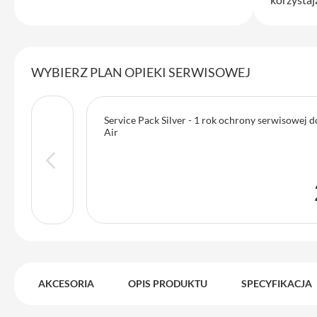
iPhone
13
Pro
Max
WYBIERZ PLAN OPIEKI SERWISOWEJ
Akcesoria
iPhone
AirTag
Service Pack Silver - 1 rok ochrony serwisowej
Air
Ładowarki
iPhone
Kable
i
adaptery
Powerbank
do
iPhone
AKCESORIA
OPIS PRODUKTU
SPECYFIKACJA
Słuchawki
iPhone