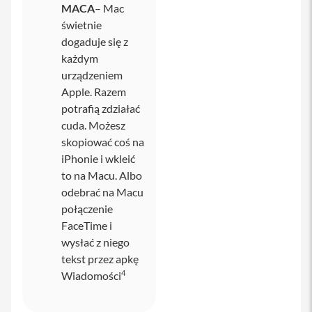
m
MACA
– Mac
y
świetnie
c
z
dogaduje się z
e
każdym
d
o
urządzeniem
i
Apple. Razem
P
h
potrafią zdziałać
o
cuda. Możesz
n
skopiować coś na
e
iPhonie i wkleić
S
to na Macu. Albo
e
odebrać na Macu
r
v
połączenie
i
FaceTime i
c
wysłać z niego
e
P
tekst przez apkę
a
4
Wiadomości
c
k
i