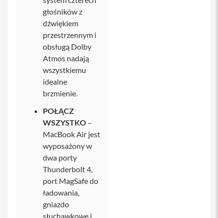
o
l
głośników z
i
dźwiękiem
e
przestrzennym i
i
s
obsługą Dolby
z
Atmos nadają
k
ł
wszystkiemu
a
idealne
o
brzmienie.
c
h
r
POŁĄCZ
o
WSZYSTKO
–
n
MacBook Air jest
n
e
wyposażony w
dwa porty
P
Thunderbolt 4,
o
r
port MagSafe do
t
ładowania,
f
e
gniazdo
l
słuchawkowe i