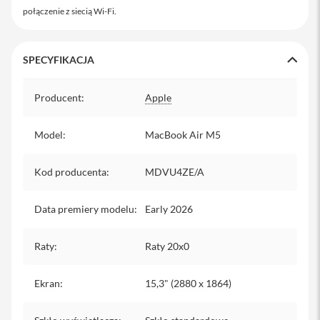
i
połączenie z siecią Wi‑Fi.
P
a
d
8
SPECYFIKACJA
-
g
Specyfikacja
e
Producent
:
Apple
n
e
r
Model
:
MacBook Air M5
a
c
Kod producenta
:
MDVU4ZE/A
j
i
Data premiery modelu
:
Early 2026
A
k
c
Raty
:
Raty 20x0
e
s
o
Ekran
:
15,3" (2880 x 1864)
r
i
a