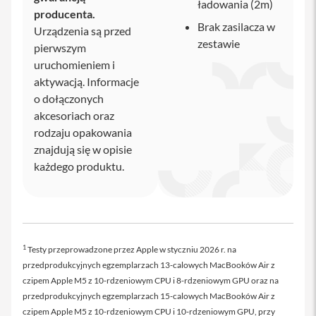
ładowania (2m)
producenta.
i
Brak zasilacza w
Urządzenia są przed
P
zestawie
a
pierwszym
d
uruchomieniem i
A
aktywacją. Informacje
i
r
o dołączonych
1
akcesoriach oraz
3
rodzaju opakowania
i
znajdują się w opisie
P
każdego produktu.
a
d
P
r
o
i
1
Testy przeprowadzone przez Apple w styczniu 2026 r. na
P
przedprodukcyjnych egzemplarzach 13‑calowych MacBooków Air z
a
czipem Apple M5 z 10‑rdzeniowym CPU i 8‑rdzeniowym GPU oraz na
d
P
przedprodukcyjnych egzemplarzach 15‑calowych MacBooków Air z
r
czipem Apple M5 z 10‑rdzeniowym CPU i 10‑rdzeniowym GPU, przy