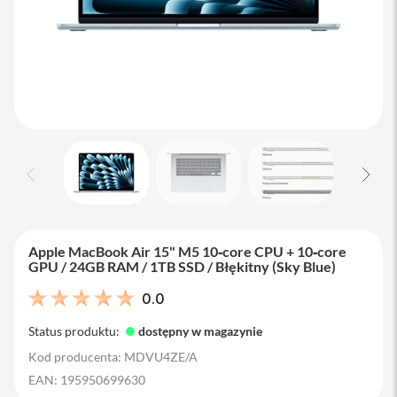
M
a
c
B
o
o
k
A
i
r
1
3
M
a
c
Apple MacBook Air 15" M5 10‑core CPU + 10‑core
B
GPU / 24GB RAM / 1TB SSD / Błękitny (Sky Blue)
o
o
0.0
k
A
Status produktu:
dostępny w magazynie
i
r
Kod producenta: MDVU4ZE/A
1
EAN: 195950699630
5