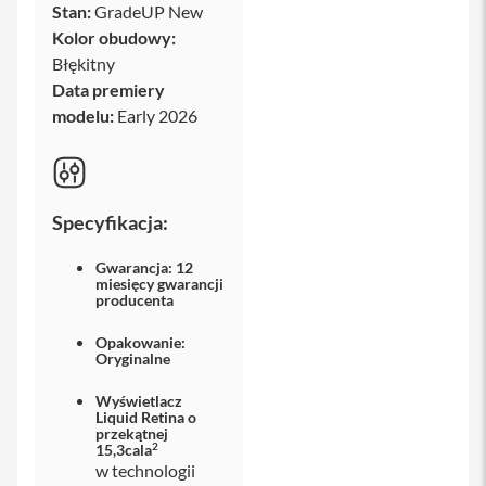
o
Stan:
GradeUP New
M
Kolor obudowy:
a
Błękitny
x
Data premiery
i
modelu:
Early 2026
P
h
o
n
e
Specyfikacja:
1
7
Gwarancja: 12
i
miesięcy gwarancji
producenta
P
h
o
Opakowanie:
Oryginalne
n
e
1
Wyświetlacz
Liquid Retina o
6
przekątnej
P
2
15,3cala
r
w technologii
o