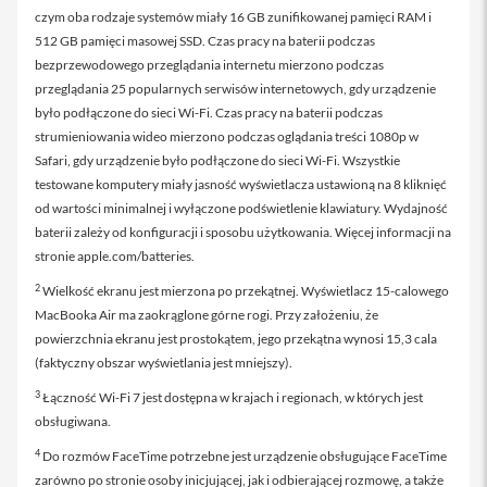
o
czym oba rodzaje systemów miały 16 GB zunifikowanej pamięci RAM i
1
1
512 GB pamięci masowej SSD. Czas pracy na baterii podczas
bezprzewodowego przeglądania internetu mierzono podczas
i
przeglądania 25 popularnych serwisów internetowych, gdy urządzenie
P
było podłączone do sieci Wi‑Fi. Czas pracy na baterii podczas
a
d
strumieniowania wideo mierzono podczas oglądania treści 1080p w
P
Safari, gdy urządzenie było podłączone do sieci Wi‑Fi. Wszystkie
r
testowane komputery miały jasność wyświetlacza ustawioną na 8 kliknięć
o
od wartości minimalnej i wyłączone podświetlenie klawiatury. Wydajność
1
2
baterii zależy od konfiguracji i sposobu użytkowania. Więcej informacji na
,
stronie apple.com/batteries.
9
2
Wielkość ekranu jest mierzona po przekątnej. Wyświetlacz 15‑calowego
i
MacBooka Air ma zaokrąglone górne rogi. Przy założeniu, że
P
powierzchnia ekranu jest prostokątem, jego przekątna wynosi 15,3 cala
a
d
(faktyczny obszar wyświetlania jest mniejszy).
P
3
Łączność Wi‑Fi 7 jest dostępna w krajach i regionach, w których jest
r
o
obsługiwana.
1
3
4
Do rozmów FaceTime potrzebne jest urządzenie obsługujące FaceTime
zarówno po stronie osoby inicjującej, jak i odbierającej rozmowę, a także