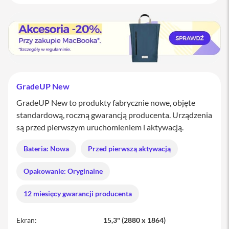
M
a
c
B
o
o
k
P
r
GradeUP New
o
GradeUP New to produkty fabrycznie nowe, objęte
M
standardową, roczną gwarancją producenta. Urządzenia
a
są przed pierwszym uruchomieniem i aktywacją.
c
B
o
Bateria: Nowa
Przed pierwszą aktywacją
o
k
Opakowanie: Oryginalne
P
r
o
12 miesięcy gwarancji producenta
1
4
Ekran
15,3" (2880 x 1864)
M