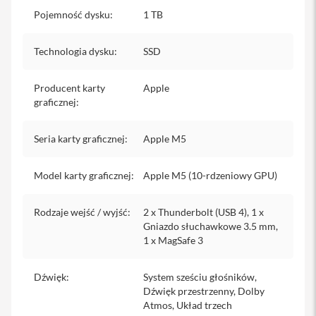
a
Pojemność dysku
:
1 TB
n
i
e
Technologia dysku
:
SSD
K
a
Producent karty
Apple
b
graficznej
:
l
e
i
Seria karty graficznej
:
Apple M5
a
d
a
Model karty graficznej
:
Apple M5 (10-rdzeniowy GPU)
p
t
e
Rodzaje wejść / wyjść
:
2 x Thunderbolt (USB 4), 1 x
r
Gniazdo słuchawkowe 3.5 mm,
y
1 x MagSafe 3
F
o
Dźwięk
:
System sześciu głośników,
l
i
Dźwięk przestrzenny, Dolby
e
Atmos, Układ trzech
i