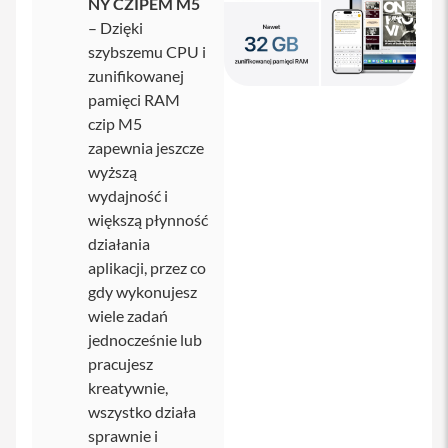
NY CZIPEM M5
a
x
– Dzięki
szybszemu CPU i
A
zunifikowanej
k
c
pamięci RAM
e
czip M5
s
zapewnia jeszcze
o
r
wyższą
i
wydajność i
a
większą płynność
i
P
działania
h
aplikacji, przez co
o
gdy wykonujesz
n
e
wiele zadań
jednocześnie lub
A
pracujesz
i
r
kreatywnie,
T
wszystko działa
a
sprawnie i
g