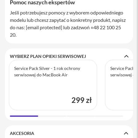
Pomoc naszych ekspertów
a
b
Jeśli potrzebujesz pomocy z wyborem odpowiedniego
l
modelu lub chcesz zapytać o konkretny produkt, napisz
e
i
do nas:
[email protected]
lub zadzwoń +48 22 100 25
a
20.
d
a
p
t
WYBIERZ PLAN OPIEKI SERWISOWEJ
e
r
y
Service Pack Silver - 1 rok ochrony
Service Pack G
serwisowej do MacBook Air
serwisowej d
Ł
a
d
o
299 zł
w
a
r
k
i
i
z
AKCESORIA
a