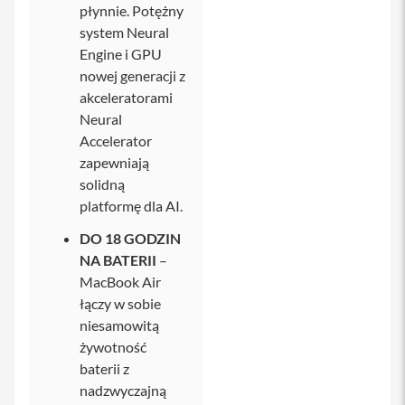
płynnie. Potężny
Ł
system Neural
a
d
Engine i GPU
o
nowej generacji z
w
akceleratorami
a
r
Neural
k
Accelerator
i
i
zapewniają
P
solidną
h
platformę dla AI.
o
n
e
DO 18 GODZIN
NA BATERII
–
K
MacBook Air
a
b
łączy w sobie
l
niesamowitą
e
żywotność
i
a
baterii z
d
nadzwyczajną
a