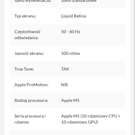
Szkło wyświetlacza
:
Szkło standardowe
i
P
a
Typ ekranu
:
Liquid Retina
d
A
Częstotliwość
50 - 60 Hz
p
odświeżania
:
p
l
e
Jasność ekranu
:
500 nitów
P
e
n
True Tone
:
TAK
c
i
l
Apple ProMotion
:
NIE
K
l
Rodzaj procesora
:
Apple M5
a
w
i
Seria procesora i
Apple M5 (10-rdzeniowy CPU +
a
rdzenie
:
10-rdzeniowy GPU)
t
u
r