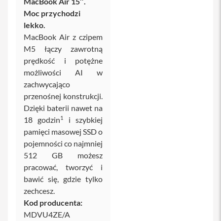
MacBook Air 15″.
iPhone
Moc przychodzi
lekko.
i
P
MacBook Air z czipem
h
M5 łączy zawrotną
o
prędkość i potężne
n
e
możliwości AI w
1
zachwycająco
7
przenośnej konstrukcji.
P
r
Dzięki baterii nawet na
o
1
18 godzin
i szybkiej
pamięci masowej SSD o
i
pojemności co najmniej
P
h
512 GB możesz
o
pracować, tworzyć i
n
bawić się, gdzie tylko
e
1
zechcesz.
7
Kod producenta:
P
MDVU4ZE/A
r