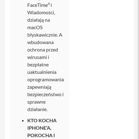
s
4
FaceTime
i
e
k
Wiadomości,
n
działają na
a
r
macOS
a
błyskawicznie. A
m
wbudowana
i
ę
ochrona przed
wirusami i
T
bezpłatne
o
r
uaktualnienia
b
oprogramowania
a
n
zapewniają
a
bezpieczeństwo i
i
sprawne
P
h
działanie.
o
n
KTO KOCHA
e
IPHONE’A,
S
POKOCHA I