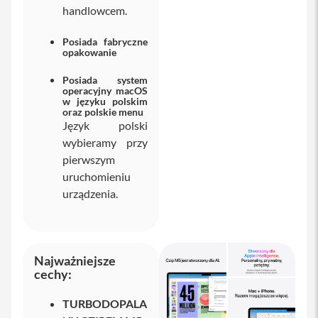
handlowcem.
i
P
h
Posiada fabryczne
o
opakowanie
n
e
Posiada system
1
operacyjny macOS
w języku polskim
3
oraz polskie menu
P
Język polski
r
o
wybieramy przy
pierwszym
i
uruchomieniu
P
urządzenia.
h
o
n
e
1
3
Najważniejsze
P
cechy:
r
o
TURBODOPALA
M