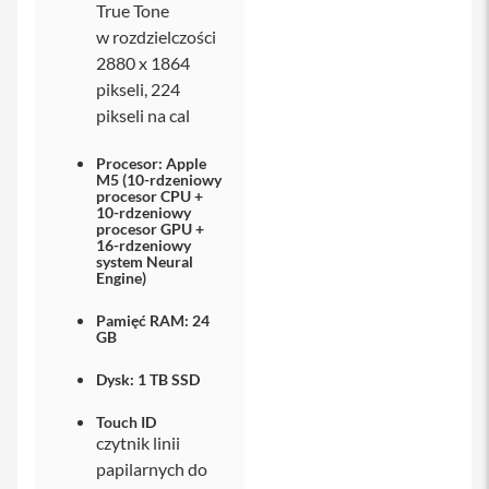
True Tone
i
w rozdzielczości
P
2880 x 1864
h
pikseli, 224
o
n
pikseli na cal
e
1
Procesor: Apple
6
M5 (10-rdzeniowy
P
procesor CPU +
l
10-rdzeniowy
procesor GPU +
u
16-rdzeniowy
s
system Neural
Engine)
i
P
Pamięć RAM: 24
h
GB
o
n
Dysk: 1 TB SSD
e
1
Touch ID
5
czytnik linii
P
r
papilarnych do
o