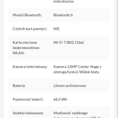
mikrofonów
s
z
k
Moduł Bluetooth
:
Bluetooth 6
ł
a
o
Czytnik kart pamięci
:
NIE
c
h
r
Karta sieciowa
Wi-Fi 7 (802.11be)
o
bezprzewodowa
n
WLAN
:
n
e
Kamera internetowa
:
Kamera 12MP Center Stage z
S
obsługą funkcji Widok blatu
e
r
v
Bateria
:
Litowo-polimerowa
i
c
e
Pojemność baterii
:
66,5 Wh
P
a
c
Szybkie ładowanie
:
Możliwość szybkiego
k