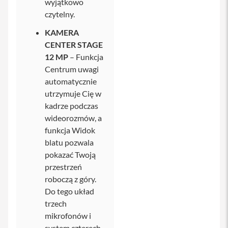
wyjątkowo
u
c
czytelny.
h
a
KAMERA
w
CENTER STAGE
k
i
12 MP
– Funkcja
i
Centrum uwagi
P
h
automatycznie
o
utrzymuje Cię w
n
kadrze podczas
e
wideorozmów, a
E
funkcja Widok
t
blatu pozwala
u
i
pokazać Twoją
i
przestrzeń
P
h
roboczą z góry.
o
Do tego układ
n
e
trzech
mikrofonów i
F
system czterech