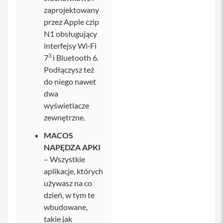
M
a
zaprojektowany
g
przez Apple czip
S
N1 obsługujący
a
f
interfejsy Wi‑Fi
e
3
7
i Bluetooth 6.
Podłączysz też
U
c
do niego nawet
h
dwa
w
y
wyświetlacze
t
zewnętrzne.
y
d
MACOS
o
i
NAPĘDZA APKI
P
– Wszystkie
h
aplikacje, których
o
n
używasz na co
e
dzień, w tym te
wbudowane,
P
a
takie jak