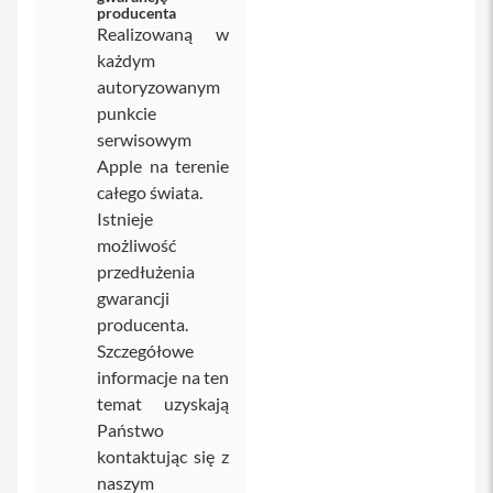
producenta
Realizowaną w
i
P
każdym
h
autoryzowanym
o
punkcie
n
e
serwisowym
1
Apple na terenie
4
całego świata.
P
r
Istnieje
o
możliwość
M
przedłużenia
a
x
gwarancji
producenta.
i
Szczegółowe
P
h
informacje na ten
o
temat uzyskają
n
Państwo
e
1
kontaktując się z
3
naszym