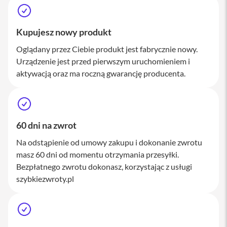
a
w
i
Kupujesz nowy produkt
a
t
Oglądany przez Ciebie produkt jest fabrycznie nowy.
u
r
Urządzenie jest przed pierwszym uruchomieniem i
y
aktywacją oraz ma roczną gwarancję producenta.
M
y
s
z
k
60 dni na zwrot
i
Na odstąpienie od umowy zakupu i dokonanie zwrotu
G
masz 60 dni od momentu otrzymania przesyłki.
ł
a
Bezpłatnego zwrotu dokonasz, korzystając z usługi
d
szybkiezwroty.pl
z
i
k
i
K