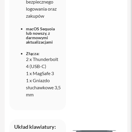
bezpiecznego
logowania oraz
i
zakupów
P
h
o
macOS Sequoia
n
lub nowszy, z
e
darmowymi
aktualizacjami
1
5
P
Złącza:
r
2 x Thunderbolt
o
4 (USB-C)
M
1 x MagSafe 3
a
x
1 x Gniazdo
słuchawkowe 3,5
i
mm
P
h
o
n
e
1
Układ klawiatury:
5