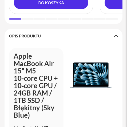
DO KOSZYKA
y
P
l
e
c
a
OPIS PRODUKTU
k
i
S
Apple
e
MacBook Air
r
15" M5
v
i
10‑core CPU +
c
10‑core GPU /
e
P
24GB RAM /
a
1TB SSD /
c
k
Błękitny (Sky
M
Blue)
a
c