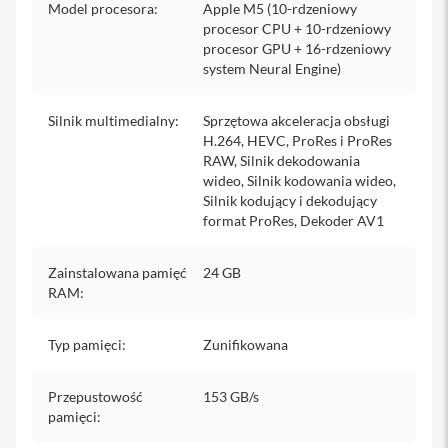
Model procesora
:
Apple M5 (10-rdzeniowy
y
procesor CPU + 10-rdzeniowy
procesor GPU + 16-rdzeniowy
E
system Neural Engine)
t
u
i
i
Silnik multimedialny
:
Sprzętowa akceleracja obsługi
P
H.264, HEVC, ProRes i ProRes
a
RAW, Silnik dekodowania
d
wideo, Silnik kodowania wideo,
Silnik kodujący i dekodujący
Ł
format ProRes, Dekoder AV1
a
d
o
Zainstalowana pamięć
24 GB
w
RAM
:
a
r
k
i
Typ pamięci
:
Zunifikowana
i
z
a
Przepustowość
153 GB/s
s
pamięci
:
i
l