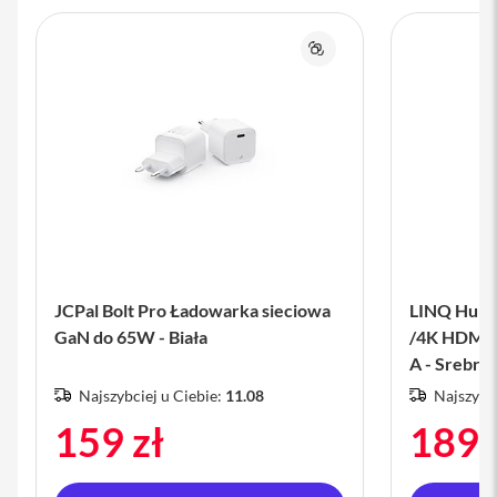
s
i
l
Porównaj
a
n
i
e
E
t
u
i
P
o
k
JCPal Bolt Pro Ładowarka sieciowa
LINQ Hub 3
r
GaN do 65W - Biała
/4K HDMI 
o
w
A - Srebrn
c
Najszybciej u Ciebie:
11.08
Najszybci
e
i
159 zł
189 
t
o
r
b