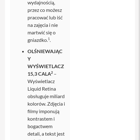
p
wydajnością,
t
przez co możesz
e
pracować lub iść
r
y
na zajęcia i nie
martwić się o
P
o
1
gniazdko.
.
w
e
OLŚNIEWAJĄC
r
Y
b
WYŚWIETLACZ
a
n
2
15,3 CALA
–
k
Wyświetlacz
d
o
Liquid Retina
i
obsługuje miliard
P
h
kolorów. Zdjęcia i
o
filmy imponują
n
kontrastem i
e
bogactwem
S
detali, a tekst jest
ł