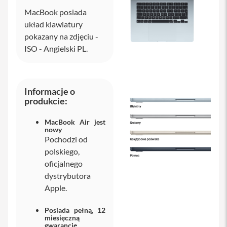
MacBook posiada
i
P
układ klawiatury
h
pokazany na zdjęciu -
o
ISO - Angielski PL.
n
e
1
5
P
Informacje o
l
produkcie:
u
s
MacBook Air jest
nowy
i
Pochodzi od
P
h
polskiego,
o
oficjalnego
n
dystrybutora
e
1
Apple.
4
P
Posiada pełną, 12
r
miesięczną
o
gwarancję