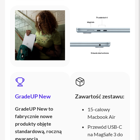
P
h
o
n
e
iPad
i
P
a
d
A
i
r
GradeUP New
Zawartość zestawu:
i
P
a
GradeUP New to
15-calowy
d
fabrycznie nowe
Macbook Air
A
i
produkty objęte
Przewód USB-C
r
standardową, roczną
1
na MagSafe 3 do
1
gwarancją