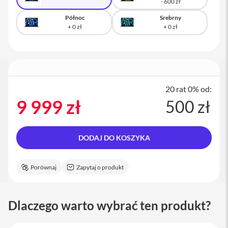
M
a
Północ
Srebrny
c
S
t
u
d
i
o
20 rat 0% od:
A
9 999 zł
500 zł
k
c
e
s
DODAJ DO KOSZYKA
o
r
i
Porównaj
Zapytaj o produkt
a
M
a
c
Dlaczego warto wybrać ten produkt?
K
l