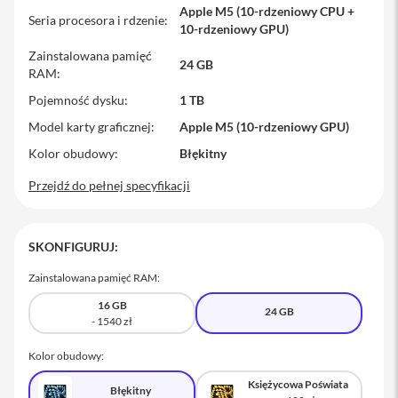
a
Apple M5 (10-rdzeniowy CPU +
Seria procesora i rdzenie
c
10-rdzeniowy GPU)
B
Zainstalowana pamięć
o
24 GB
o
RAM
k
Pojemność dysku
1 TB
P
r
Model karty graficznej
Apple M5 (10-rdzeniowy GPU)
o
1
Kolor obudowy
Błękitny
6
Przejdź do pełnej specyfikacji
i
M
a
c
SKONFIGURUJ:
M
Zainstalowana pamięć RAM:
a
16 GB
c
24 GB
m
i
n
Kolor obudowy:
i
Księżycowa Poświata
Błękitny