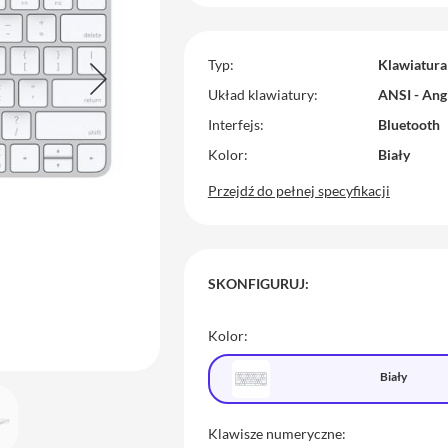
Typ
Klawiatura
Układ klawiatury
ANSI - Ang
Interfejs
Bluetooth
Kolor
Biały
Przejdź do pełnej specyfikacji
SKONFIGURUJ:
Kolor:
Biały
Klawisze numeryczne: