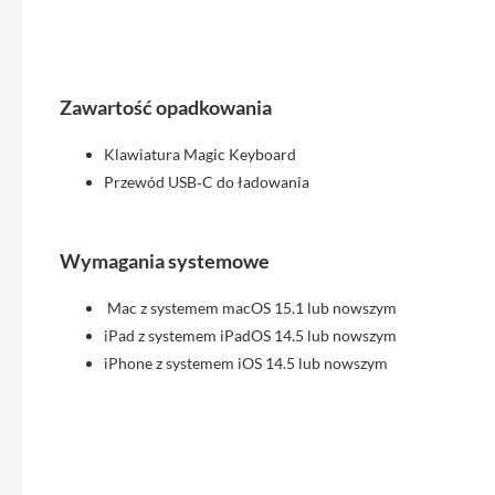
Etui
iPhone
Folie
i
Zawartość opadkowania
szkła
ochronne
Klawiatura Magic Keyboard
Portfel
Przewód USB‑C do ładowania
MagSafe
Uchwyty
Wymagania systemowe
do
iPhone
Mac z systemem macOS 15.1 lub nowszym
Pasek
iPad z systemem iPadOS 14.5 lub nowszym
na
iPhone z systemem iOS 14.5 lub nowszym
ramię
Torba
na
iPhone
Smycze