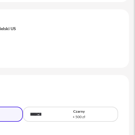
ielski US
Czarny