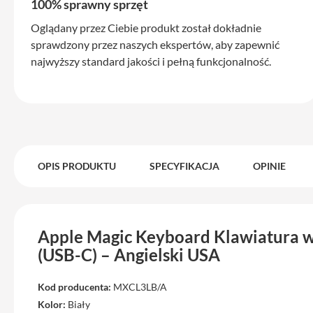
Max
100% sprawny sprzęt
iPhone
Oglądany przez Ciebie produkt został dokładnie
15
sprawdzony przez naszych ekspertów, aby zapewnić
iPhone
najwyższy standard jakości i pełną funkcjonalność.
15
Plus
iPhone
14
Pro
OPIS PRODUKTU
SPECYFIKACJA
OPINIE
iPhone
14
Pro
Max
Apple Magic Keyboard Klawiatura w
iPhone
13
(USB-C) – Angielski USA
iPhone
Kod producenta:
MXCL3LB/A
13
Pro
Kolor:
Biały