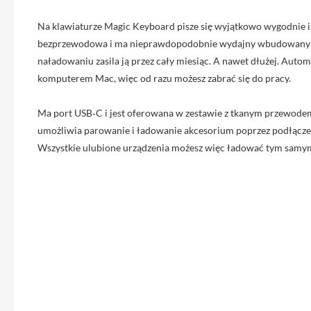
iPhone
Na klawiaturze Magic Keyboard pisze się wyjątkowo wygodnie i p
13
Pro
bezprzewodowa i ma nieprawdopodobnie wydajny wbudowany a
Max
naładowaniu zasila ją przez cały miesiąc. A nawet dłużej. Automa
komputerem Mac, więc od razu możesz zabrać się do pracy.
Akcesoria
iPhone
Ma port USB‑C i jest oferowana w zestawie z tkanym przewode
AirTag
umożliwia parowanie i ładowanie akcesorium poprzez podłącz
Ładowarki
Wszystkie ulubione urządzenia możesz więc ładować tym sam
iPhone
Kable
i
adaptery
Powerbank
do
iPhone
Słuchawki
iPhone