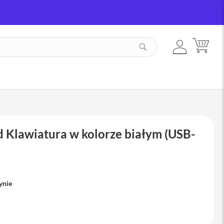
ZALOGUJ
MÓJ
SZUKAJ
SIĘ
 Klawiatura w kolorze białym (USB-
ynie