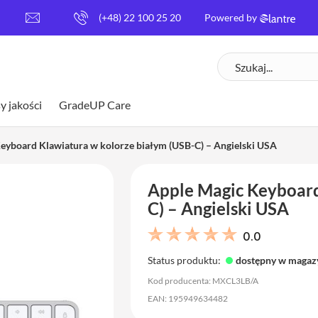
[
(+48) 22 100 25 20
Powered by
e
m
Szukaj
a
i
l
y jakości
GradeUP Care
p
r
o
eyboard Klawiatura w kolorze białym (USB-C) – Angielski USA
t
e
Apple Magic Keyboard
c
t
C) – Angielski USA
e
d
0.0
]
Status produktu:
dostępny w magaz
Kod producenta: MXCL3LB/A
EAN: 195949634482