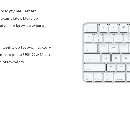
recyzyjnie. Jest też
kumulator, który po
tycznie łączy się w parę z
m USB‑C do ładowania, który
enie do portu USB‑C w Macu.
ym przewodem.