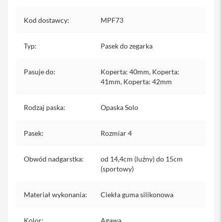
iPhone
Kod dostawcy
:
MPF73
i
P
h
Typ
:
Pasek do zegarka
o
n
e
Pasuje do
:
Koperta: 40mm, Koperta:
1
41mm, Koperta: 42mm
7
P
r
Rodzaj paska
:
Opaska Solo
o
Pasek
:
Rozmiar 4
i
P
h
Obwód nadgarstka
:
od 14,4cm (luźny) do 15cm
o
(sportowy)
n
e
1
Materiał wykonania
:
Ciekła guma silikonowa
7
P
r
Kolor
:
Agawa