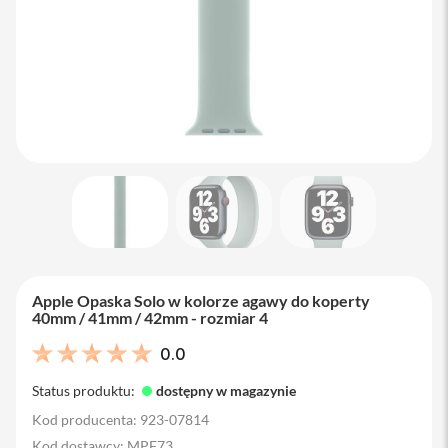
M
a
c
B
o
o
k
A
i
r
1
3
M
a
c
B
Apple Opaska Solo w kolorze agawy do koperty
o
40mm / 41mm / 42mm - rozmiar 4
o
k
0.0
A
i
Status produktu:
dostępny w magazynie
r
1
Kod producenta: 923-07814
5
Kod dostawcy: MPF73