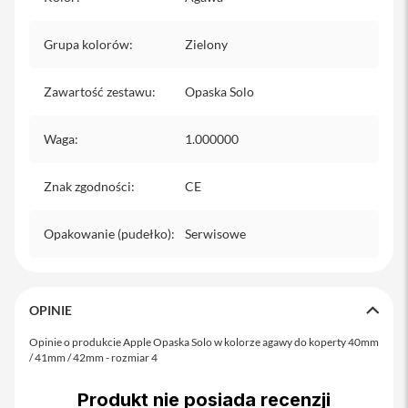
o
M
a
Grupa kolorów
:
Zielony
x
i
Zawartość zestawu
:
Opaska Solo
P
h
o
Waga
:
1.000000
n
e
1
Znak zgodności
:
CE
7
Opakowanie (pudełko)
:
Serwisowe
i
P
h
o
n
OPINIE
e
1
Opinie o produkcie Apple Opaska Solo w kolorze agawy do koperty 40mm
6
/ 41mm / 42mm - rozmiar 4
P
r
Produkt nie posiada recenzji
o