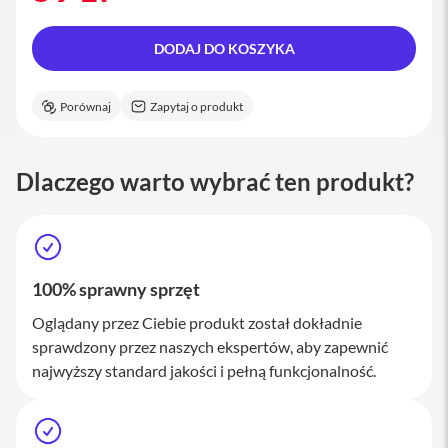
M
a
c
DODAJ DO KOSZYKA
S
t
u
Porównaj
Zapytaj o produkt
d
i
o
Dlaczego warto wybrać ten produkt?
A
k
c
e
s
o
100% sprawny sprzęt
r
i
Oglądany przez Ciebie produkt został dokładnie
a
sprawdzony przez naszych ekspertów, aby zapewnić
M
najwyższy standard jakości i pełną funkcjonalność.
a
c
K
l