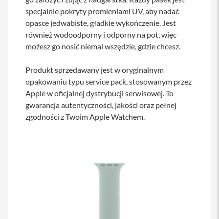
s
specjalnie pokryty promieniami UV, aby nadać
i
opasce jedwabiste, gładkie wykończenie. Jest
l
a
również wodoodporny i odporny na pot, więc
n
możesz go nosić niemal wszędzie, gdzie chcesz.
i
e
Produkt sprzedawany jest w oryginalnym
E
opakowaniu typu service pack, stosowanym przez
t
u
Apple w oficjalnej dystrybucji serwisowej. To
i
gwarancja autentyczności, jakości oraz pełnej
zgodności z Twoim Apple Watchem.
P
o
k
r
o
w
c
e
i
t
o
r
b