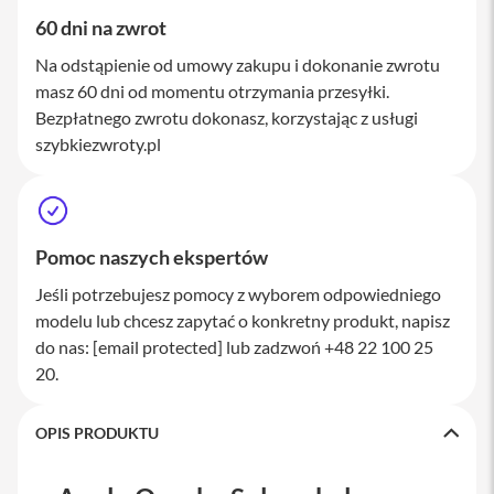
a
60 dni na zwrot
w
i
Na odstąpienie od umowy zakupu i dokonanie zwrotu
a
masz 60 dni od momentu otrzymania przesyłki.
t
u
Bezpłatnego zwrotu dokonasz, korzystając z usługi
r
szybkiezwroty.pl
y
M
y
s
z
Pomoc naszych ekspertów
k
i
Jeśli potrzebujesz pomocy z wyborem odpowiedniego
modelu lub chcesz zapytać o konkretny produkt, napisz
G
ł
do nas:
[email protected]
lub zadzwoń +48 22 100 25
a
20.
d
z
i
OPIS PRODUKTU
k
i
K