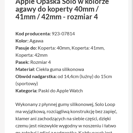
Apple Opaska Solo w kolorze
a
agawy do koperty 40mm /
b
41mm / 42mm - rozmiar 4
l
e
i
a
Kod producenta:
923-07814
d
Kolor:
a
Agawa
p
Pasuje do:
Koperta: 40mm, Koperta: 41mm,
t
Koperta: 42mm
e
r
Pasek:
Rozmiar 4
y
Materiał:
Ciekła guma silikonowa
Obwód nadgarstka:
od 14,4cm (luźny) do 15cm
Ł
a
(sportowy)
d
Kategoria:
Paski do Apple Watch
o
w
a
Wykonany z płynnej gumy silikonowej, Solo Loop
r
ma wyjątkową, rozciągliwą konstrukcję bez zapięć,
k
i
klamer ani zachodzących na siebie części, dzięki
i
czemu jest niezwykle wygodny w noszeniu i łatwo
z
a
go założyć i zdjąć z nadgarstka. Każdy pasek jest