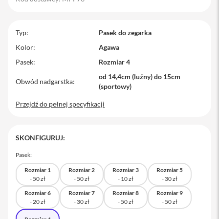
M
a
c
Typ
Pasek do zegarka
B
o
Kolor
Agawa
o
Pasek
Rozmiar 4
k
P
od 14,4cm (luźny) do 15cm
r
Obwód nadgarstka
(sportowy)
o
Przejdź do pełnej specyfikacji
M
a
c
B
SKONFIGURUJ:
o
o
Pasek:
k
P
Rozmiar 1
Rozmiar 2
Rozmiar 3
Rozmiar 5
r
o
1
Rozmiar 6
Rozmiar 7
Rozmiar 8
Rozmiar 9
4
M