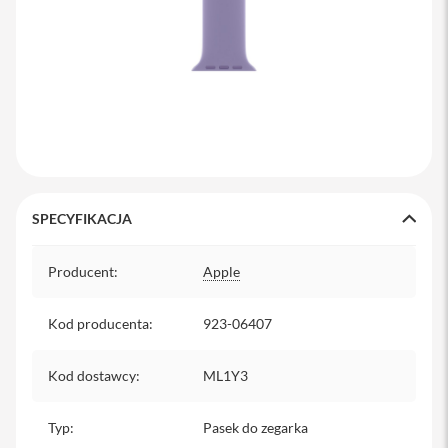
y
P
l
e
c
a
k
i
S
e
SPECYFIKACJA
r
v
Specyfikacja
i
Producent
:
Apple
c
e
P
Kod producenta
:
923-06407
a
c
k
Kod dostawcy
:
ML1Y3
M
a
c
Typ
:
Pasek do zegarka