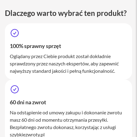
M
a
Dlaczego warto wybrać ten produkt?
c
S
t
u
d
i
100% sprawny sprzęt
o
Oglądany przez Ciebie produkt został dokładnie
A
sprawdzony przez naszych ekspertów, aby zapewnić
k
c
najwyższy standard jakości i pełną funkcjonalność.
e
s
o
r
i
60 dni na zwrot
a
M
Na odstąpienie od umowy zakupu i dokonanie zwrotu
a
c
masz 60 dni od momentu otrzymania przesyłki.
Bezpłatnego zwrotu dokonasz, korzystając z usługi
K
szybkiezwroty.pl
l