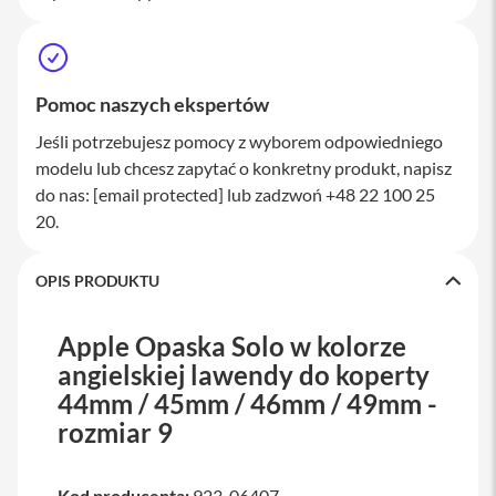
a
w
i
a
t
Pomoc naszych ekspertów
u
r
Jeśli potrzebujesz pomocy z wyborem odpowiedniego
y
modelu lub chcesz zapytać o konkretny produkt, napisz
M
do nas:
[email protected]
lub zadzwoń +48 22 100 25
y
20.
s
z
k
OPIS PRODUKTU
i
G
Apple Opaska Solo w kolorze
ł
a
angielskiej lawendy do koperty
d
44mm / 45mm / 46mm / 49mm -
z
i
rozmiar 9
k
i
Kod producenta:
923-06407
K