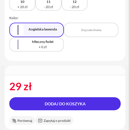
10
11
12
a
c
B
Kolor:
o
o
k
Angielska lawenda
Dojrzała śliwka
P
r
Mleczny fiolet
o
1
6
i
M
a
c
29 zł
M
a
c
DODAJ DO KOSZYKA
m
i
n
Porównaj
Zapytaj o produkt
i