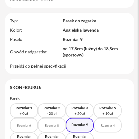
M
a
c
Typ
Pasek do zegarka
B
o
Kolor
Angielska lawenda
o
Pasek
Rozmiar 9
k
P
od 17,8cm (luźny) do 18,5cm
r
Obwód nadgarstka
(sportowy)
o
Przejdź do pełnej specyfikacji
M
a
c
B
SKONFIGURUJ:
o
o
Pasek:
k
P
Rozmiar 1
Rozmiar 2
Rozmiar 3
Rozmiar 5
r
o
1
Rozmiar 9
Rozmiar 6
Rozmiar 8
Rozmiar 4
4
Rozmiar
Rozmiar
Rozmiar
M