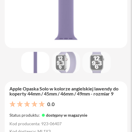
M
a
c
B
o
o
k
A
i
r
1
3
M
a
c
B
Apple Opaska Solo w kolorze angielskiej lawendy do
o
koperty 44mm / 45mm / 46mm / 49mm - rozmiar 9
o
k
0.0
A
i
Status produktu:
dostępny w magazynie
r
1
Kod producenta: 923-06407
5
Kod dostawcy: ML1Y3