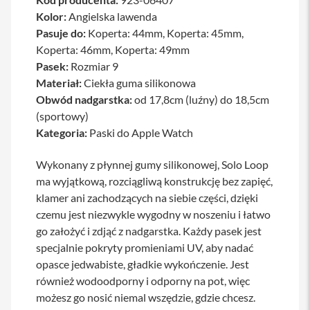
a
Kolor:
Angielska lawenda
b
Pasuje do:
Koperta: 44mm, Koperta: 45mm,
l
e
Koperta: 46mm, Koperta: 49mm
i
Pasek:
Rozmiar 9
a
Materiał:
d
Ciekła guma silikonowa
a
Obwód nadgarstka:
od 17,8cm (luźny) do 18,5cm
p
(sportowy)
t
e
Kategoria:
Paski do Apple Watch
r
y
Wykonany z płynnej gumy silikonowej, Solo Loop
Ł
ma wyjątkową, rozciągliwą konstrukcję bez zapięć,
a
klamer ani zachodzących na siebie części, dzięki
d
czemu jest niezwykle wygodny w noszeniu i łatwo
o
w
go założyć i zdjąć z nadgarstka. Każdy pasek jest
a
specjalnie pokryty promieniami UV, aby nadać
r
k
opasce jedwabiste, gładkie wykończenie. Jest
i
również wodoodporny i odporny na pot, więc
i
z
możesz go nosić niemal wszędzie, gdzie chcesz.
a