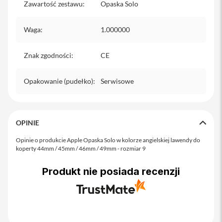
o
Zawartość zestawu
:
Opaska Solo
M
a
x
Waga
:
1.000000
i
Znak zgodności
:
CE
P
h
o
Opakowanie (pudełko)
:
Serwisowe
n
e
1
7
OPINIE
i
P
Opinie o produkcie Apple Opaska Solo w kolorze angielskiej lawendy do
h
koperty 44mm / 45mm / 46mm / 49mm - rozmiar 9
o
n
Produkt nie posiada recenzji
e
1
6
P
r
o