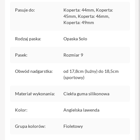
iPhone
Pasuje do
:
Koperta: 44mm, Koperta:
45mm, Koperta: 46mm,
i
P
Koperta: 49mm
h
o
Rodzaj paska
:
Opaska Solo
n
e
1
Pasek
:
Rozmiar 9
7
P
r
Obwód nadgarstka
:
od 17,8cm (luźny) do 18,5cm
o
(sportowy)
i
P
Materiał wykonania
:
Ciekła guma silikonowa
h
o
n
Kolor
:
Angielska lawenda
e
1
7
Grupa kolorów
:
Fioletowy
P
r