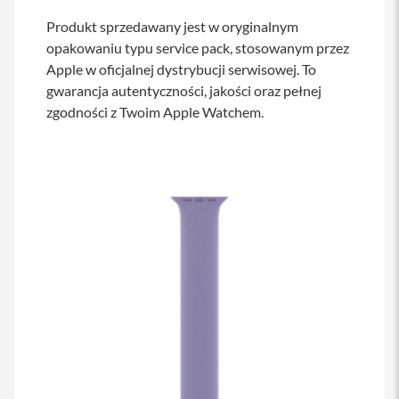
s
Produkt sprzedawany jest w oryginalnym
i
l
opakowaniu typu service pack, stosowanym przez
a
Apple w oficjalnej dystrybucji serwisowej. To
n
i
gwarancja autentyczności, jakości oraz pełnej
e
zgodności z Twoim Apple Watchem.
E
t
u
i
P
o
k
r
o
w
c
e
i
t
o
r
b