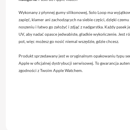
iPhone
13
Wykonany z płynnej gumy silikonowej, Solo Loop ma wyjątkową
Pro
zapięć, klamer ani zachodzących na siebie części, dzięki czem
Max
noszeniu i łatwo go założyć i zdjąć z nadgarstka. Każdy pasek 
Akcesoria
UV, aby nadać opasce jedwabiste, gładkie wykończenie. Jest 
iPhone
pot, więc możesz go nosić niemal wszędzie, gdzie chcesz.
AirTag
Produkt sprzedawany jest w oryginalnym opakowaniu typu se
Ładowarki
Apple w oficjalnej dystrybucji serwisowej. To gwarancja autent
iPhone
zgodności z Twoim Apple Watchem.
Kable
i
adaptery
Powerbank
do
iPhone
Słuchawki
iPhone