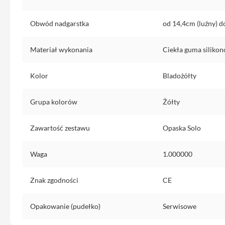
do
iPhone
Obwód nadgarstka
od 14,4cm (luźny) 
Service
Pack
Materiał wykonania
Ciekła guma siliko
iPhone
iPad
Kolor
Bladożółty
iPad
Air
Grupa kolorów
Żółty
iPad
Air
Zawartość zestawu
Opaska Solo
11
iPad
Waga
1.000000
Air
13
Znak zgodności
CE
iPad
Pro
Opakowanie (pudełko)
Serwisowe
iPad
Pro