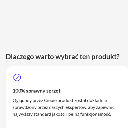
iPhone
17
Pro
Max
iPhone
17
iPhone
16
Dlaczego warto wybrać ten produkt?
Pro
iPhone
16
Plus
iPhone
100% sprawny sprzęt
15
Oglądany przez Ciebie produkt został dokładnie
Pro
sprawdzony przez naszych ekspertów, aby zapewnić
iPhone
najwyższy standard jakości i pełną funkcjonalność.
15
Pro