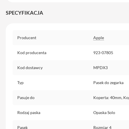
Etui
iPhone
SPECYFIKACJA
Folie
i
szkła
Specyfikacja
ochronne
Producent
Apple
Portfel
Kod producenta
923-07805
MagSafe
Uchwyty
Kod dostawcy
MPDX3
do
iPhone
Typ
Pasek do zegarka
Pasek
na
ramię
Pasuje do
Koperta: 40mm, Ko
Torba
na
Rodzaj paska
Opaska Solo
iPhone
Pasek
Rozmiar 4
Smycze