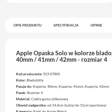
Max
iPhone
15
iPhone
OPIS PRODUKTU
SPECYFIKACJA
OPINIE
15
Plus
iPhone
14
Apple Opaska Solo w kolorze blado
Pro
40mm / 41mm / 42mm - rozmiar 4
iPhone
14
Pro
Kod producenta:
923-07805
Max
Kolor:
Bladożółty
iPhone
Pasuje do:
Koperta: 40mm, Koperta: 41mm, Koperta: 42mm
13
Pasek:
Rozmiar 4
iPhone
Materiał:
Ciekła guma silikonowa
13
Obwód nadgarstka:
od 14,4cm (luźny) do 15cm (sportowy)
Pro
Kategoria:
Paski do Apple Watch