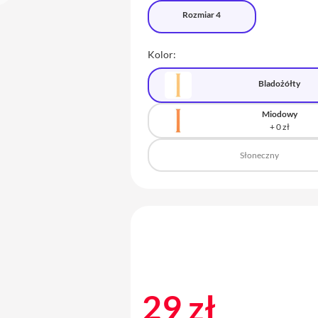
Rozmiar 4
Kolor:
Bladożółty
Miodowy
Słoneczny
29 zł