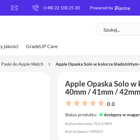
[
(+48) 22 100 25 20
Powered by
e
m
Szukaj
a
i
l
y jakości
GradeUP Care
p
r
o
Paski do Apple Watch
Apple Opaska Solo w kolorze bladożółtym
t
e
Apple Opaska Solo w 
c
t
40mm / 41mm / 42mm 
e
d
0.0
]
Status produktu:
dostępny w magaz
Kod producenta: 923-07805
Kod dostawcy: MPDX3