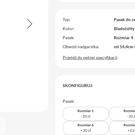
Typ
Pasek do z
Kolor
Bladożółty
Pasek
Rozmiar 4
Obwód nadgarstka
od 14,4cm 
Przejdź do pełnej specyfikacji
SKONFIGURUJ:
Pasek:
Rozmiar 1
Rozmia
Rozmiar 6
Rozmia