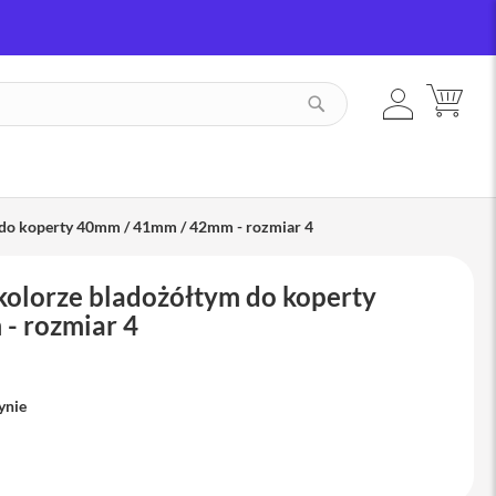
ZALOGUJ
MÓJ
SZUKAJ
SIĘ
 do koperty 40mm / 41mm / 42mm - rozmiar 4
kolorze bladożółtym do koperty
- rozmiar 4
ynie