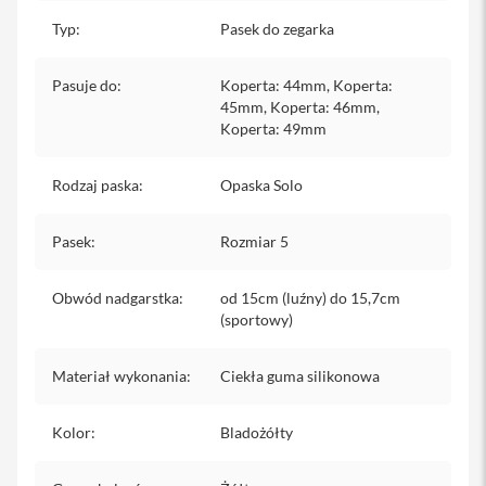
iPhone
Typ
:
Pasek do zegarka
i
P
Pasuje do
:
Koperta: 44mm, Koperta:
h
45mm, Koperta: 46mm,
o
Koperta: 49mm
n
e
1
Rodzaj paska
:
Opaska Solo
7
P
r
Pasek
:
Rozmiar 5
o
i
Obwód nadgarstka
:
od 15cm (luźny) do 15,7cm
P
(sportowy)
h
o
n
Materiał wykonania
:
Ciekła guma silikonowa
e
1
7
Kolor
:
Bladożółty
P
r