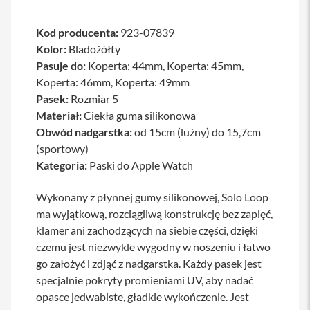
a
b
Kod producenta:
923-07839
l
e
Kolor:
Bladożółty
i
Pasuje do:
Koperta: 44mm, Koperta: 45mm,
a
Koperta: 46mm, Koperta: 49mm
d
a
Pasek:
Rozmiar 5
p
Materiał:
Ciekła guma silikonowa
t
e
Obwód nadgarstka:
od 15cm (luźny) do 15,7cm
r
(sportowy)
y
Kategoria:
Paski do Apple Watch
Ł
a
Wykonany z płynnej gumy silikonowej, Solo Loop
d
ma wyjątkową, rozciągliwą konstrukcję bez zapięć,
o
w
klamer ani zachodzących na siebie części, dzięki
a
czemu jest niezwykle wygodny w noszeniu i łatwo
r
k
go założyć i zdjąć z nadgarstka. Każdy pasek jest
i
specjalnie pokryty promieniami UV, aby nadać
i
opasce jedwabiste, gładkie wykończenie. Jest
z
a