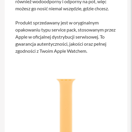
również wodoodporny i odporny na pot, więc
s
możesz go nosić niemal wszędzie, gdzie chcesz.
i
l
a
Produkt sprzedawany jest w oryginalnym
n
i
opakowaniu typu service pack, stosowanym przez
e
Apple w oficjalnej dystrybucji serwisowej. To
gwarancja autentyczności, jakości oraz pełnej
E
t
zgodności z Twoim Apple Watchem.
u
i
P
o
k
r
o
w
c
e
i
t
o
r
b