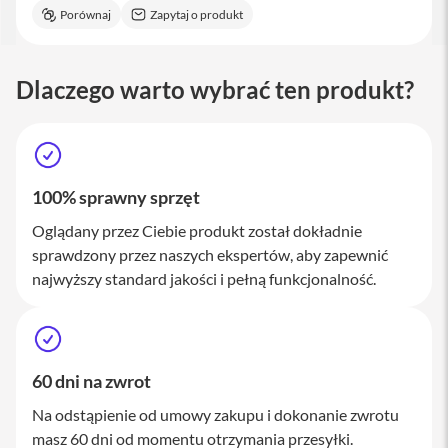
M
Porównaj
Zapytaj o produkt
a
c
S
t
Dlaczego warto wybrać ten produkt?
u
d
i
o
A
100% sprawny sprzęt
k
c
Oglądany przez Ciebie produkt został dokładnie
e
sprawdzony przez naszych ekspertów, aby zapewnić
s
najwyższy standard jakości i pełną funkcjonalność.
o
r
i
a
M
a
60 dni na zwrot
c
Na odstąpienie od umowy zakupu i dokonanie zwrotu
K
masz 60 dni od momentu otrzymania przesyłki.
l