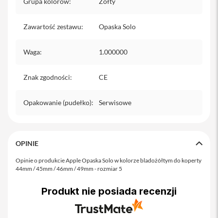
Grupa kolorów
:
Żółty
o
M
a
Zawartość zestawu
:
Opaska Solo
x
i
Waga
:
1.000000
P
h
o
Znak zgodności
:
CE
n
e
1
Opakowanie (pudełko)
:
Serwisowe
7
i
P
OPINIE
h
o
Opinie o produkcie Apple Opaska Solo w kolorze bladożółtym do koperty
n
44mm / 45mm / 46mm / 49mm - rozmiar 5
e
1
6
Produkt nie posiada recenzji
P
r
o