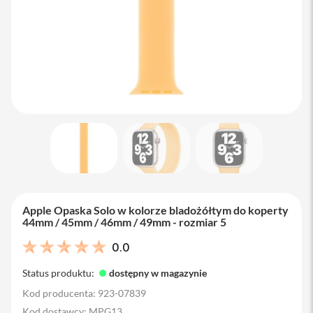
M
a
c
B
o
o
k
A
i
r
1
3
M
a
c
B
Apple Opaska Solo w kolorze bladożółtym do koperty
o
44mm / 45mm / 46mm / 49mm - rozmiar 5
o
k
0.0
A
i
Status produktu:
dostępny w magazynie
r
1
Kod producenta: 923-07839
5
Kod dostawcy: MPG13