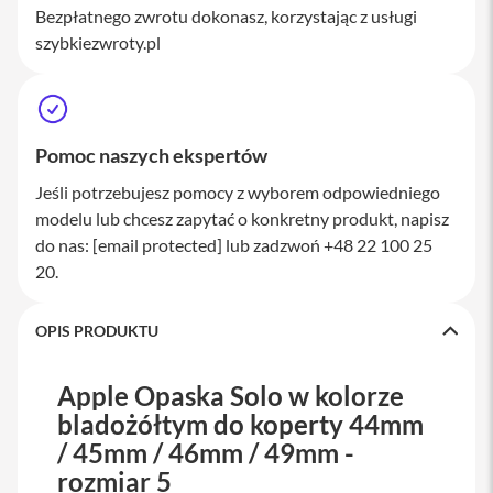
Bezpłatnego zwrotu dokonasz, korzystając z usługi
a
w
szybkiezwroty.pl
i
a
t
u
r
y
Pomoc naszych ekspertów
M
Jeśli potrzebujesz pomocy z wyborem odpowiedniego
y
modelu lub chcesz zapytać o konkretny produkt, napisz
s
z
do nas:
[email protected]
lub zadzwoń +48 22 100 25
k
20.
i
G
OPIS PRODUKTU
ł
a
d
Apple Opaska Solo w kolorze
z
i
bladożółtym do koperty 44mm
k
/ 45mm / 46mm / 49mm -
i
rozmiar 5
K