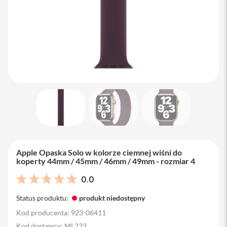
M
a
c
B
o
o
k
A
i
r
1
3
M
a
c
B
Apple Opaska Solo w kolorze ciemnej wiśni do
o
koperty 44mm / 45mm / 46mm / 49mm - rozmiar 4
o
k
0.0
A
i
Status produktu:
produkt niedostępny
r
1
Kod producenta: 923-06411
5
Kod dostawcy: ML233