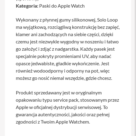
a
Kategoria:
Paski do Apple Watch
b
l
Wykonany z płynnej gumy silikonowej, Solo Loop
e
i
ma wyjątkową, rozciągliwą konstrukcję bez zapięć,
a
klamer ani zachodzących na siebie części, dzięki
d
czemu jest niezwykle wygodny w noszeniu i łatwo
a
p
go założyć i zdjąć z nadgarstka. Każdy pasek jest
t
specjalnie pokryty promieniami UV, aby nadać
e
r
opasce jedwabiste, gładkie wykończenie. Jest
y
również wodoodporny i odporny na pot, więc
możesz go nosić niemal wszędzie, gdzie chcesz.
Ł
a
d
Produkt sprzedawany jest w oryginalnym
o
w
opakowaniu typu service pack, stosowanym przez
a
Apple w oficjalnej dystrybucji serwisowej. To
r
gwarancja autentyczności, jakości oraz pełnej
k
i
zgodności z Twoim Apple Watchem.
i
z
a