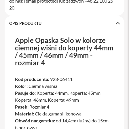
do nas:
[email protected]
lub zadzwoń +48 22 100 25
a
20.
w
i
a
OPIS PRODUKTU
t
u
r
y
Apple Opaska Solo w kolorze
ciemnej wiśni do koperty 44mm
M
/ 45mm / 46mm / 49mm -
y
s
rozmiar 4
z
k
i
Kod producenta:
923-06411
G
Kolor:
Ciemna wiśnia
ł
Pasuje do:
Koperta: 44mm, Koperta: 45mm,
a
d
Koperta: 46mm, Koperta: 49mm
z
Pasek:
Rozmiar 4
i
Materiał:
k
Ciekła guma silikonowa
i
Obwód nadgarstka:
od 14,4cm (luźny) do 15cm
(sportowy)
K