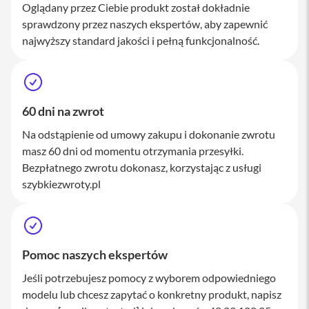
Oglądany przez Ciebie produkt został dokładnie
M
a
sprawdzony przez naszych ekspertów, aby zapewnić
c
najwyższy standard jakości i pełną funkcjonalność.
S
t
u
d
i
o
60 dni na zwrot
A
Na odstąpienie od umowy zakupu i dokonanie zwrotu
k
masz 60 dni od momentu otrzymania przesyłki.
c
Bezpłatnego zwrotu dokonasz, korzystając z usługi
e
s
szybkiezwroty.pl
o
r
i
a
M
Pomoc naszych ekspertów
a
c
Jeśli potrzebujesz pomocy z wyborem odpowiedniego
modelu lub chcesz zapytać o konkretny produkt, napisz
K
l