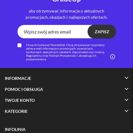
i
aby otrzymywać informacje o aktualnych
P
promocjach, okazjach i najlepszych ofertach.
h
o
n
ZAPISZ
e
1
Chcę otrzymywać Newsletter. Chcę otrzymywać na podany
6
adres e-mail informacje o promocjach, nowościach,
P
konkursach, specjalnych rabatach. Zapoznałem się z treścią
Regulaminu oraz Polityki Prywatności i akceptuję ich
l
postanowienia.
u
s
INFORMACJE
i
P
POMOC I OBSŁUGA
h
o
n
TWOJE KONTO
e
1
KATEGORIE
5
P
r
INFOLINIA
o