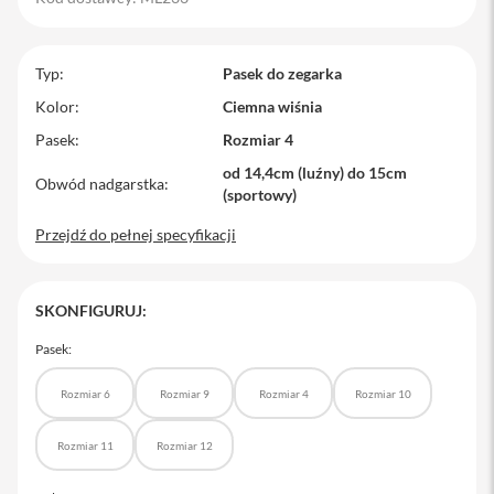
M
a
c
Typ
Pasek do zegarka
B
o
Kolor
Ciemna wiśnia
o
Pasek
Rozmiar 4
k
P
od 14,4cm (luźny) do 15cm
r
Obwód nadgarstka
(sportowy)
o
Przejdź do pełnej specyfikacji
M
a
c
B
SKONFIGURUJ:
o
o
Pasek:
k
P
r
Rozmiar 6
Rozmiar 9
Rozmiar 4
Rozmiar 10
o
1
Rozmiar 11
Rozmiar 12
4
M