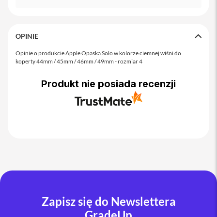
o
M
a
x
OPINIE
i
Opinie o produkcie Apple Opaska Solo w kolorze ciemnej wiśni do
P
koperty 44mm / 45mm / 46mm / 49mm - rozmiar 4
h
o
n
Produkt nie posiada recenzji
e
1
7
i
P
h
o
n
e
1
6
P
Zapisz się do Newslettera
r
GradeUp
o