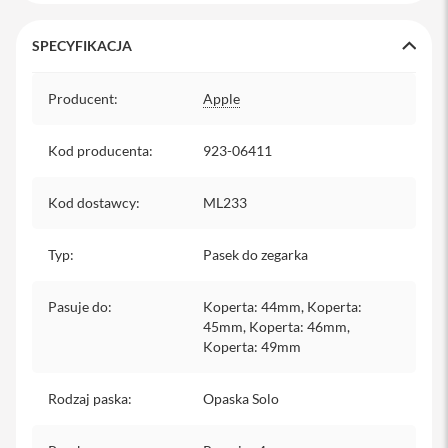
y
SPECYFIKACJA
P
l
Specyfikacja
e
Producent
:
Apple
c
a
k
Kod producenta
:
923-06411
i
S
Kod dostawcy
:
ML233
e
r
v
Typ
:
Pasek do zegarka
i
c
e
Pasuje do
:
Koperta: 44mm, Koperta:
P
45mm, Koperta: 46mm,
a
Koperta: 49mm
c
k
M
Rodzaj paska
:
Opaska Solo
a
c