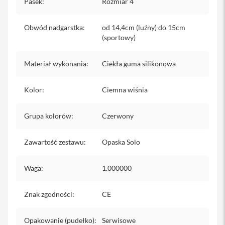
Pasek
:
Rozmiar 4
iPhone
i
Obwód nadgarstka
:
od 14,4cm (luźny) do 15cm
P
(sportowy)
h
o
n
Materiał wykonania
:
Ciekła guma silikonowa
e
1
Kolor
:
Ciemna wiśnia
7
P
r
Grupa kolorów
:
Czerwony
o
i
Zawartość zestawu
:
Opaska Solo
P
h
o
Waga
:
1.000000
n
e
1
Znak zgodności
:
CE
7
P
r
Opakowanie (pudełko)
:
Serwisowe