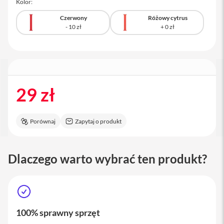
Kolor:
a
c
Czerwony
Różowy cytrus
B
o
o
k
P
r
o
1
29 zł
6
i
M
Porównaj
Zapytaj o produkt
a
c
Dlaczego warto wybrać ten produkt?
M
a
c
m
i
n
i
100% sprawny sprzęt