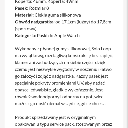
Koperta: 46mm, Koperta: 49mm
a
Pasek:
Rozmiar 8
b
Materiał:
l
Ciekła guma silikonowa
e
Obwód nadgarstka:
od 17,1cm (luźny) do 17,8cm
i
(sportowy)
a
d
Kategoria:
Paski do Apple Watch
a
p
Wykonany z płynnej gumy silikonowej, Solo Loop
t
e
ma wyjątkową, rozciągliwą konstrukcję bez zapięć,
r
klamer ani zachodzących na siebie części, dzięki
y
czemu jest niezwykle wygodny w noszeniu i łatwo
Ł
go założyć i zdjąć z nadgarstka. Każdy pasek jest
a
specjalnie pokryty promieniami UV, aby nadać
d
o
opasce jedwabiste, gładkie wykończenie. Jest
w
również wodoodporny i odporny na pot, więc
a
r
możesz go nosić niemal wszędzie, gdzie chcesz.
k
i
Produkt sprzedawany jest w oryginalnym
i
z
opakowaniu typu service pack, stosowanym przez
a