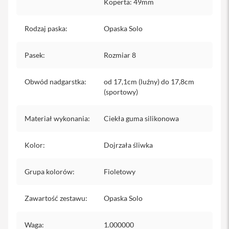
Koperta: 49mm
iPhone
i
Rodzaj paska
:
Opaska Solo
P
h
Pasek
o
:
Rozmiar 8
n
e
Obwód nadgarstka
:
od 17,1cm (luźny) do 17,8cm
1
7
(sportowy)
P
r
Materiał wykonania
:
Ciekła guma silikonowa
o
i
Kolor
:
Dojrzała śliwka
P
h
o
Grupa kolorów
:
Fioletowy
n
e
1
Zawartość zestawu
:
Opaska Solo
7
P
r
Waga
:
1.000000