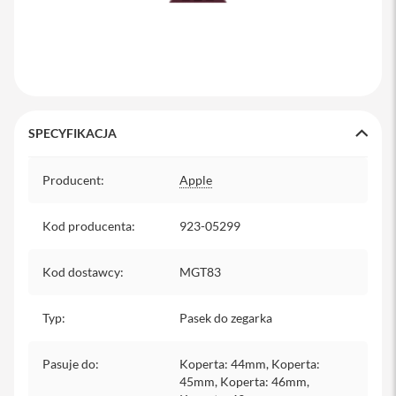
y
P
l
e
c
a
k
SPECYFIKACJA
i
Specyfikacja
S
Producent
:
Apple
e
r
v
Kod producenta
:
923-05299
i
c
e
Kod dostawcy
:
MGT83
P
a
c
Typ
:
Pasek do zegarka
k
M
a
Pasuje do
:
Koperta: 44mm, Koperta:
c
45mm, Koperta: 46mm,