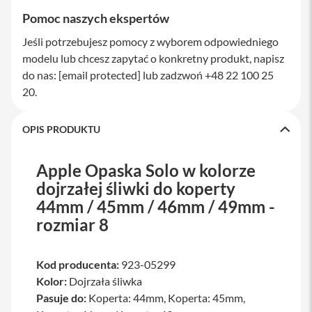
a
Pomoc naszych ekspertów
w
i
Jeśli potrzebujesz pomocy z wyborem odpowiedniego
a
t
modelu lub chcesz zapytać o konkretny produkt, napisz
u
do nas:
[email protected]
lub zadzwoń +48 22 100 25
r
20.
y
M
OPIS PRODUKTU
y
s
z
k
Apple Opaska Solo w kolorze
i
dojrzałej śliwki do koperty
44mm / 45mm / 46mm / 49mm -
G
ł
rozmiar 8
a
d
z
i
Kod producenta:
923-05299
k
Kolor:
Dojrzała śliwka
i
Pasuje do:
Koperta: 44mm, Koperta: 45mm,
K