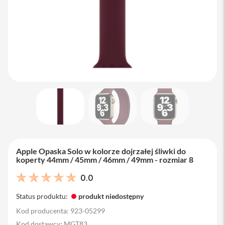
M
a
c
B
o
o
k
A
i
r
1
3
M
a
c
B
Apple Opaska Solo w kolorze dojrzałej śliwki do
o
koperty 44mm / 45mm / 46mm / 49mm - rozmiar 8
o
k
0.0
A
i
Status produktu:
produkt niedostępny
r
1
Kod producenta: 923-05299
5
Kod dostawcy: MGT83