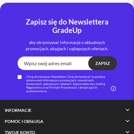
i
P
h
Zapisz się do Newslettera
o
GradeUp
n
e
1
aby otrzymywać informacje o aktualnych
6
promocjach, okazjach i najlepszych ofertach.
P
l
u
ZAPISZ
s
Chcę otrzymywać Newsletter. Chcę otrzymywać na podany
i
adres e-mail informacje o promocjach, nowościach,
konkursach, specjalnych rabatach. Zapoznałem się z treścią
P
Regulaminu oraz Polityki Prywatności i akceptuję ich
h
postanowienia.
o
n
e
INFORMACJE
1
5
POMOC I OBSŁUGA
P
r
TWOJE KONTO
o