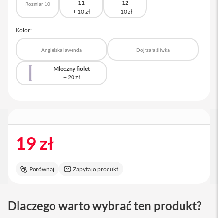
11
12
Rozmiar 10
a
c
B
Kolor:
o
o
k
Angielska lawenda
Dojrzała śliwka
P
r
Mleczny fiolet
o
1
6
i
M
a
c
19 zł
M
a
c
Porównaj
Zapytaj o produkt
m
i
n
Dlaczego warto wybrać ten produkt?
i