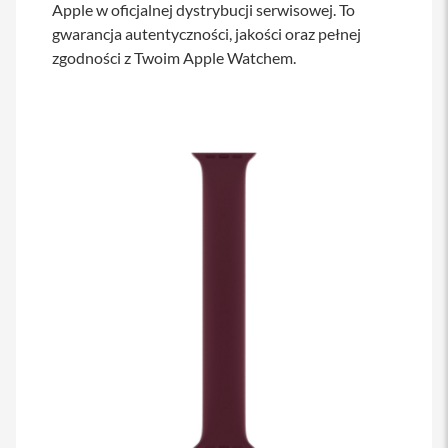
Apple w oficjalnej dystrybucji serwisowej. To
s
i
gwarancja autentyczności, jakości oraz pełnej
l
zgodności z Twoim Apple Watchem.
a
n
i
e
E
t
u
i
P
o
k
r
o
w
c
e
i
t
o
r
b