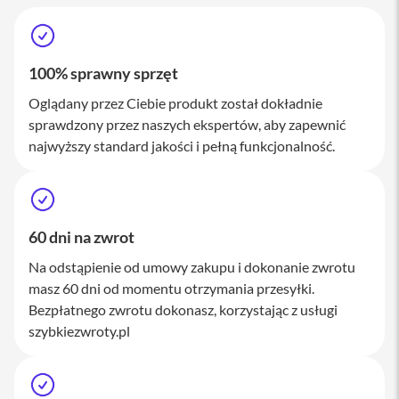
M
a
c
S
100% sprawny sprzęt
t
u
Oglądany przez Ciebie produkt został dokładnie
d
i
sprawdzony przez naszych ekspertów, aby zapewnić
o
najwyższy standard jakości i pełną funkcjonalność.
A
k
c
e
60 dni na zwrot
s
o
Na odstąpienie od umowy zakupu i dokonanie zwrotu
r
i
masz 60 dni od momentu otrzymania przesyłki.
a
Bezpłatnego zwrotu dokonasz, korzystając z usługi
M
szybkiezwroty.pl
a
c
K
l