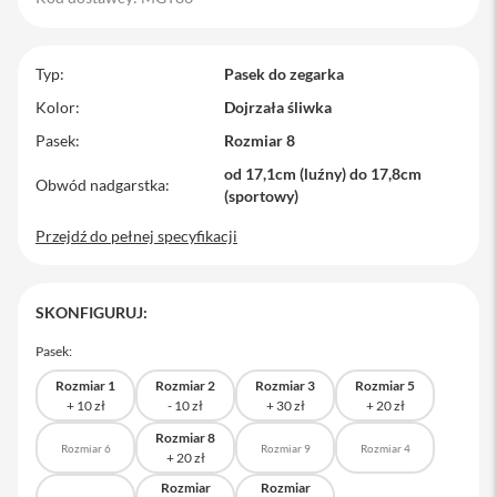
M
a
c
Typ
Pasek do zegarka
B
o
Kolor
Dojrzała śliwka
o
Pasek
Rozmiar 8
k
P
od 17,1cm (luźny) do 17,8cm
r
Obwód nadgarstka
(sportowy)
o
Przejdź do pełnej specyfikacji
M
a
c
B
SKONFIGURUJ:
o
o
Pasek:
k
P
Rozmiar 1
Rozmiar 2
Rozmiar 3
Rozmiar 5
r
o
1
Rozmiar 8
Rozmiar 6
Rozmiar 9
Rozmiar 4
4
Rozmiar
Rozmiar
M