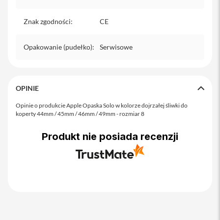
o
M
a
Znak zgodności
:
CE
x
Opakowanie (pudełko)
i
:
Serwisowe
P
h
o
n
OPINIE
e
1
Opinie o produkcie Apple Opaska Solo w kolorze dojrzałej śliwki do
7
koperty 44mm / 45mm / 46mm / 49mm - rozmiar 8
i
Produkt nie posiada recenzji
P
h
o
n
e
1
6
P
r
o