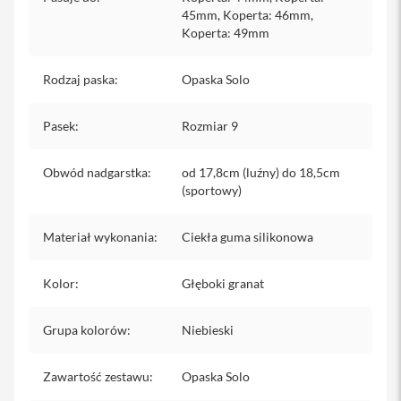
iPhone
45mm, Koperta: 46mm,
Koperta: 49mm
i
P
Rodzaj paska
:
Opaska Solo
h
o
n
Pasek
:
Rozmiar 9
e
1
7
Obwód nadgarstka
:
od 17,8cm (luźny) do 18,5cm
P
(sportowy)
r
o
Materiał wykonania
:
Ciekła guma silikonowa
i
P
h
Kolor
:
Głęboki granat
o
n
e
Grupa kolorów
:
Niebieski
1
7
P
Zawartość zestawu
:
Opaska Solo
r