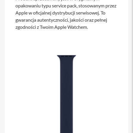
s
opakowaniu typu service pack, stosowanym przez
i
Apple w oficjalnej dystrybucji serwisowej. To
l
a
gwarancja autentyczności, jakości oraz pełnej
n
zgodności z Twoim Apple Watchem.
i
e
E
t
u
i
P
o
k
r
o
w
c
e
i
t
o
r
b