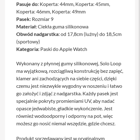
Pasuje do:
Koperta: 44mm, Koperta: 45mm,
a
b
Koperta: 46mm, Koperta: 49mm
l
Pasek:
Rozmiar 9
e
Materiał:
Ciekła guma silikonowa
i
a
Obwód nadgarstka:
od 17,8cm (luźny) do 18,5cm
d
(sportowy)
a
p
Kategoria:
Paski do Apple Watch
t
e
Wykonany z płynnej gumy silikonowej, Solo Loop
r
y
ma wyjątkową, rozciągliwą konstrukcję bez zapięć,
klamer ani zachodzących na siebie części, dzięki
Ł
czemu jest niezwykle wygodny w noszeniu i łatwo
a
d
go założyć i zdjąć z nadgarstka. Każdy pasek jest
o
specjalnie pokryty promieniami UV, aby nadać
w
a
opasce jedwabiste, gładkie wykończenie. Jest
r
również wodoodporny i odporny na pot, więc
k
możesz go nosić niemal wszędzie, gdzie chcesz.
i
i
z
Produkt sprzedawany jest w oryginalnym
a