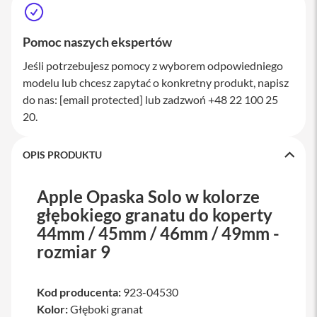
a
w
i
Pomoc naszych ekspertów
a
t
Jeśli potrzebujesz pomocy z wyborem odpowiedniego
u
modelu lub chcesz zapytać o konkretny produkt, napisz
r
y
do nas:
[email protected]
lub zadzwoń +48 22 100 25
20.
M
y
s
OPIS PRODUKTU
z
k
i
Apple Opaska Solo w kolorze
G
głębokiego granatu do koperty
ł
44mm / 45mm / 46mm / 49mm -
a
d
rozmiar 9
z
i
k
i
Kod producenta:
923-04530
Kolor:
Głęboki granat
K