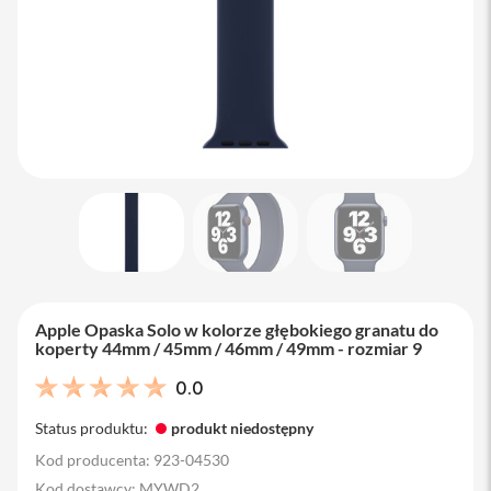
M
a
c
B
o
o
k
A
i
r
1
3
M
a
c
B
Apple Opaska Solo w kolorze głębokiego granatu do
o
koperty 44mm / 45mm / 46mm / 49mm - rozmiar 9
o
k
0.0
A
i
Status produktu:
produkt niedostępny
r
1
Kod producenta: 923-04530
5
Kod dostawcy: MYWD2