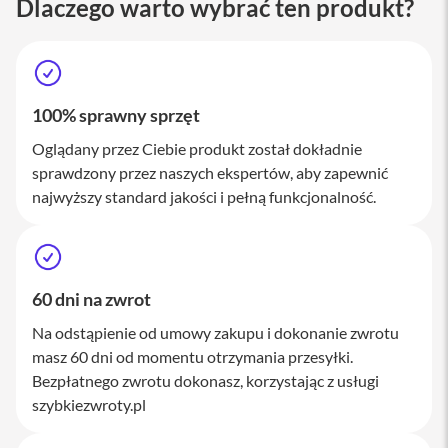
Dlaczego warto wybrać ten produkt?
M
a
c
S
t
u
100% sprawny sprzęt
d
i
Oglądany przez Ciebie produkt został dokładnie
o
sprawdzony przez naszych ekspertów, aby zapewnić
A
najwyższy standard jakości i pełną funkcjonalność.
k
c
e
s
o
60 dni na zwrot
r
i
Na odstąpienie od umowy zakupu i dokonanie zwrotu
a
M
masz 60 dni od momentu otrzymania przesyłki.
a
Bezpłatnego zwrotu dokonasz, korzystając z usługi
c
szybkiezwroty.pl
K
l