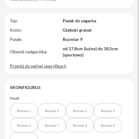
M
a
c
Typ
Pasek do zegarka
B
o
Kolor
Głęboki granat
o
Pasek
Rozmiar 9
k
P
od 17,8cm (luźny) do 18,5cm
r
Obwód nadgarstka
(sportowy)
o
Przejdź do pełnej specyfikacji
M
a
c
B
SKONFIGURUJ:
o
o
Pasek:
k
P
r
Rozmiar 1
Rozmiar 2
Rozmiar 3
Rozmiar 5
o
1
Rozmiar 6
Rozmiar 7
Rozmiar 8
Rozmiar 4
4
M