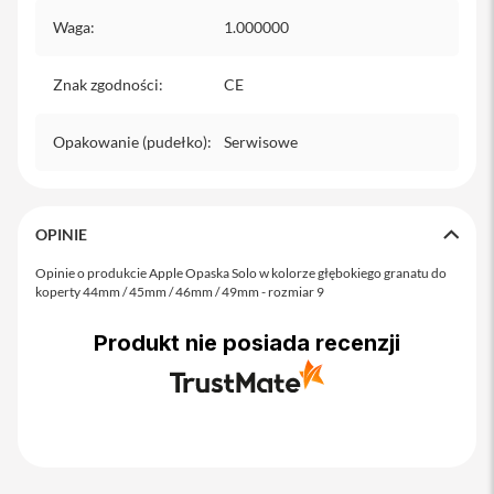
o
M
Waga
:
1.000000
a
x
Znak zgodności
:
CE
i
P
Opakowanie (pudełko)
:
Serwisowe
h
o
n
e
1
OPINIE
7
Opinie o produkcie Apple Opaska Solo w kolorze głębokiego granatu do
i
koperty 44mm / 45mm / 46mm / 49mm - rozmiar 9
P
h
Produkt nie posiada recenzji
o
n
e
1
6
P
r
o