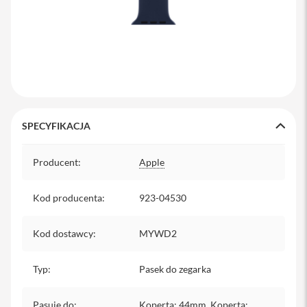
y
P
l
e
c
a
k
i
SPECYFIKACJA
S
e
Specyfikacja
r
Producent
:
Apple
v
i
c
Kod producenta
:
923-04530
e
P
a
Kod dostawcy
:
MYWD2
c
k
M
Typ
:
Pasek do zegarka
a
c
Pasuje do
:
Koperta: 44mm, Koperta: