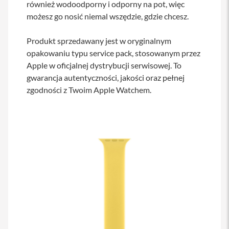
również wodoodporny i odporny na pot, więc
s
możesz go nosić niemal wszędzie, gdzie chcesz.
i
l
a
Produkt sprzedawany jest w oryginalnym
n
i
opakowaniu typu service pack, stosowanym przez
e
Apple w oficjalnej dystrybucji serwisowej. To
gwarancja autentyczności, jakości oraz pełnej
E
t
zgodności z Twoim Apple Watchem.
u
i
P
o
k
r
o
w
c
e
i
t
o
r
b