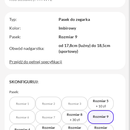
M
a
c
Typ
Pasek do zegarka
B
o
Kolor
Imbirowy
o
Pasek
Rozmiar 9
k
P
od 17,8cm (luźny) do 18,5cm
r
Obwód nadgarstka
(sportowy)
o
Przejdź do pełnej specyfikacji
M
a
c
B
SKONFIGURUJ:
o
o
Pasek:
k
P
Rozmiar 5
r
Rozmiar 1
Rozmiar 2
Rozmiar 3
o
1
Rozmiar 8
Rozmiar 9
Rozmiar 6
Rozmiar 7
4
Rozmiar
Rozmiar
Rozmiar
M
Rozmiar 4