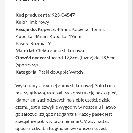
a
b
Kod producenta:
923-04547
l
e
Kolor:
Imbirowy
i
Pasuje do:
Koperta: 44mm, Koperta: 45mm,
a
d
Koperta: 46mm, Koperta: 49mm
a
Pasek:
Rozmiar 9
p
Materiał:
Ciekła guma silikonowa
t
e
Obwód nadgarstka:
od 17,8cm (luźny) do 18,5cm
r
(sportowy)
y
Kategoria:
Paski do Apple Watch
Ł
a
Wykonany z płynnej gumy silikonowej, Solo Loop
d
o
ma wyjątkową, rozciągliwą konstrukcję bez zapięć,
w
klamer ani zachodzących na siebie części, dzięki
a
czemu jest niezwykle wygodny w noszeniu i łatwo
r
k
go założyć i zdjąć z nadgarstka. Każdy pasek jest
i
specjalnie pokryty promieniami UV, aby nadać
i
z
opasce jedwabiste, gładkie wykończenie. Jest
a