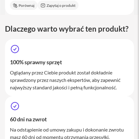
M
Porównaj
Zapytaj o produkt
a
c
S
t
Dlaczego warto wybrać ten produkt?
u
d
i
o
A
100% sprawny sprzęt
k
c
Oglądany przez Ciebie produkt został dokładnie
e
sprawdzony przez naszych ekspertów, aby zapewnić
s
najwyższy standard jakości i pełną funkcjonalność.
o
r
i
a
M
a
60 dni na zwrot
c
Na odstąpienie od umowy zakupu i dokonanie zwrotu
K
masz 60 dni od momentu otrzymania przesyłki.
l