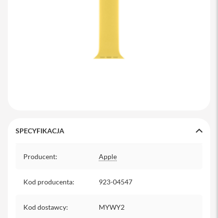
y
P
l
e
c
a
k
i
S
e
r
v
i
SPECYFIKACJA
c
e
Specyfikacja
P
Producent
:
Apple
a
c
k
Kod producenta
:
923-04547
M
a
c
Kod dostawcy
:
MYWY2