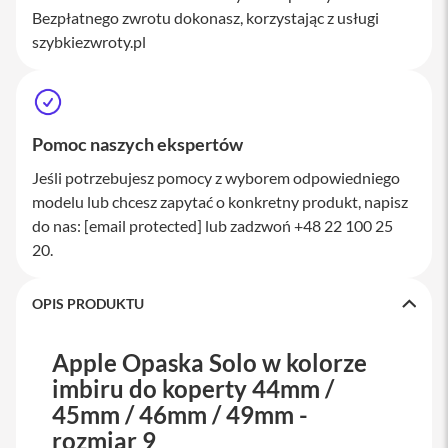
a
Bezpłatnego zwrotu dokonasz, korzystając z usługi
w
szybkiezwroty.pl
i
a
t
u
r
y
Pomoc naszych ekspertów
M
Jeśli potrzebujesz pomocy z wyborem odpowiedniego
y
modelu lub chcesz zapytać o konkretny produkt, napisz
s
z
do nas:
[email protected]
lub zadzwoń +48 22 100 25
k
20.
i
G
OPIS PRODUKTU
ł
a
d
Apple Opaska Solo w kolorze
z
i
imbiru do koperty 44mm /
k
45mm / 46mm / 49mm -
i
rozmiar 9
K