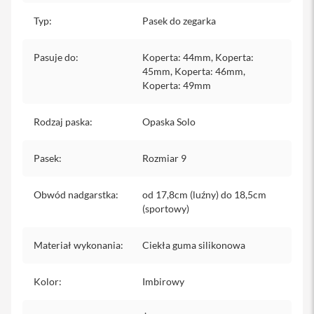
iPhone
Typ
:
Pasek do zegarka
i
P
Pasuje do
:
Koperta: 44mm, Koperta:
h
45mm, Koperta: 46mm,
o
Koperta: 49mm
n
e
1
Rodzaj paska
:
Opaska Solo
7
P
r
Pasek
:
Rozmiar 9
o
i
Obwód nadgarstka
:
od 17,8cm (luźny) do 18,5cm
P
(sportowy)
h
o
n
Materiał wykonania
:
Ciekła guma silikonowa
e
1
7
Kolor
:
Imbirowy
P
r