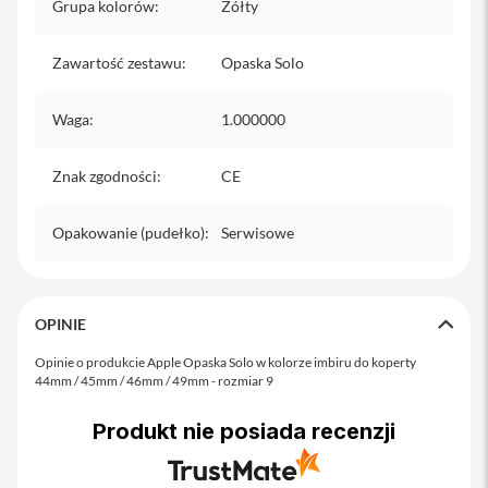
o
Grupa kolorów
:
Żółty
M
a
Zawartość zestawu
x
:
Opaska Solo
i
Waga
:
1.000000
P
h
o
Znak zgodności
:
CE
n
e
1
Opakowanie (pudełko)
:
Serwisowe
7
i
P
h
OPINIE
o
n
Opinie o produkcie Apple Opaska Solo w kolorze imbiru do koperty
e
44mm / 45mm / 46mm / 49mm - rozmiar 9
1
6
Produkt nie posiada recenzji
P
r
o