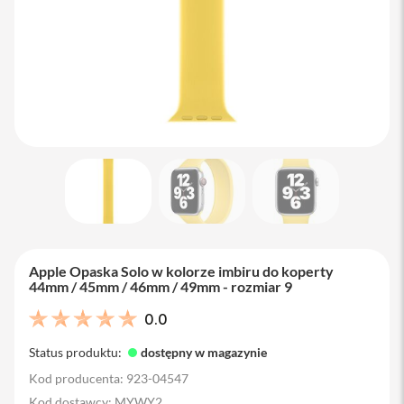
M
a
c
B
o
o
k
A
i
r
1
3
M
a
c
B
Apple Opaska Solo w kolorze imbiru do koperty
o
44mm / 45mm / 46mm / 49mm - rozmiar 9
o
k
0.0
A
i
Status produktu:
dostępny w magazynie
r
1
Kod producenta: 923-04547
5
Kod dostawcy: MYWY2