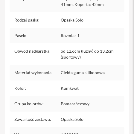
iPhone
41mm, Koperta: 42mm
i
Rodzaj paska
:
Opaska Solo
P
h
o
Pasek
:
Rozmiar 1
n
e
1
Obwód nadgarstka
:
od 12,6cm (luźny) do 13,2cm
7
(sportowy)
P
r
o
Materiał wykonania
:
Ciekła guma silikonowa
i
P
Kolor
:
Kumkwat
h
o
n
Grupa kolorów
:
Pomarańczowy
e
1
7
Zawartość zestawu
:
Opaska Solo
P
r