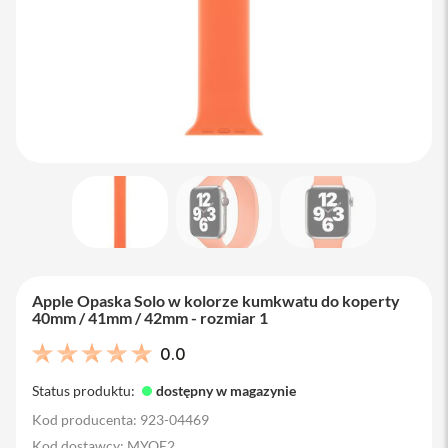
M
a
c
B
o
o
k
A
i
r
1
3
M
a
c
B
Apple Opaska Solo w kolorze kumkwatu do koperty
o
40mm / 41mm / 42mm - rozmiar 1
o
k
0.0
A
i
Status produktu:
dostępny w magazynie
r
1
Kod producenta: 923-04469
5
Kod dostawcy: MYQE2