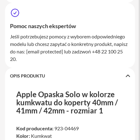
a
w
i
a
Pomoc naszych ekspertów
t
u
Jeśli potrzebujesz pomocy z wyborem odpowiedniego
r
y
modelu lub chcesz zapytać o konkretny produkt, napisz
do nas:
[email protected]
lub zadzwoń +48 22 100 25
M
y
20.
s
z
k
OPIS PRODUKTU
i
G
Apple Opaska Solo w kolorze
ł
kumkwatu do koperty 40mm /
a
d
41mm / 42mm - rozmiar 1
z
i
k
Kod producenta:
923-04469
i
Kolor:
Kumkwat
K