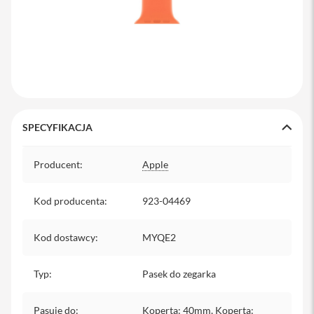
y
P
l
e
c
a
k
i
SPECYFIKACJA
S
e
Specyfikacja
r
Producent
:
Apple
v
i
c
Kod producenta
:
923-04469
e
P
a
Kod dostawcy
:
MYQE2
c
k
M
Typ
:
Pasek do zegarka
a
c
Pasuje do
:
Koperta: 40mm, Koperta: