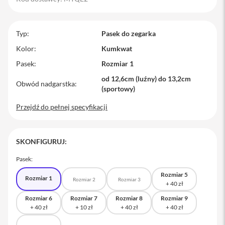
M
a
c
Typ
Pasek do zegarka
B
o
Kolor
Kumkwat
o
Pasek
Rozmiar 1
k
P
od 12,6cm (luźny) do 13,2cm
r
Obwód nadgarstka
(sportowy)
o
Przejdź do pełnej specyfikacji
M
a
c
B
SKONFIGURUJ:
o
o
Pasek:
k
P
Rozmiar 5
Rozmiar 1
r
Rozmiar 2
Rozmiar 3
o
1
Rozmiar 6
Rozmiar 7
Rozmiar 8
Rozmiar 9
4
M