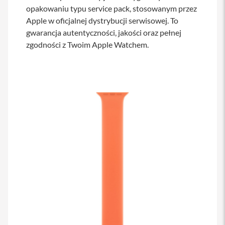
s
opakowaniu typu service pack, stosowanym przez
i
Apple w oficjalnej dystrybucji serwisowej. To
l
gwarancja autentyczności, jakości oraz pełnej
a
n
zgodności z Twoim Apple Watchem.
i
e
E
t
u
i
P
o
k
r
o
w
c
e
i
t
o
r
b