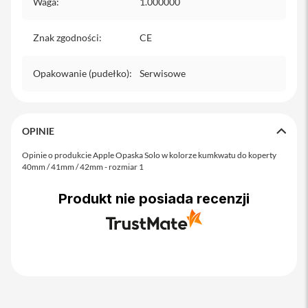
Waga
:
1.000000
o
M
a
Znak zgodności
:
CE
x
i
Opakowanie (pudełko)
:
Serwisowe
P
h
o
n
e
OPINIE
1
7
Opinie o produkcie Apple Opaska Solo w kolorze kumkwatu do koperty
40mm / 41mm / 42mm - rozmiar 1
i
P
Produkt nie posiada recenzji
h
o
n
e
1
6
P
r
o