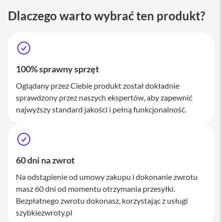
M
Dlaczego warto wybrać ten produkt?
a
c
S
t
u
d
i
100% sprawny sprzęt
o
Oglądany przez Ciebie produkt został dokładnie
A
sprawdzony przez naszych ekspertów, aby zapewnić
k
najwyższy standard jakości i pełną funkcjonalność.
c
e
s
o
r
i
60 dni na zwrot
a
M
Na odstąpienie od umowy zakupu i dokonanie zwrotu
a
masz 60 dni od momentu otrzymania przesyłki.
c
Bezpłatnego zwrotu dokonasz, korzystając z usługi
szybkiezwroty.pl
K
l