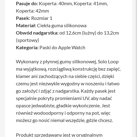
Pasuje do:
Koperta: 40mm, Koperta: 41mm,
a
Koperta: 42mm
b
l
Pasek:
Rozmiar 1
e
Materiał:
Ciekła guma silikonowa
i
a
Obwód nadgarstka:
od 12,6cm (luźny) do 13,2cm
d
(sportowy)
a
p
Kategoria:
Paski do Apple Watch
t
e
Wykonany z płynnej gumy silikonowej, Solo Loop
r
y
ma wyjątkową, rozciągliwą konstrukcję bez zapięć,
klamer ani zachodzących na siebie części, dzięki
Ł
czemu jest niezwykle wygodny w noszeniu i łatwo
a
d
go założyć i zdjąć z nadgarstka. Każdy pasek jest
o
specjalnie pokryty promieniami UV, aby nadać
w
a
opasce jedwabiste, gładkie wykończenie. Jest
r
również wodoodporny i odporny na pot, więc
k
możesz go nosić niemal wszędzie, gdzie chcesz.
i
i
z
Produkt sprzedawany jest w oryginalnym
a