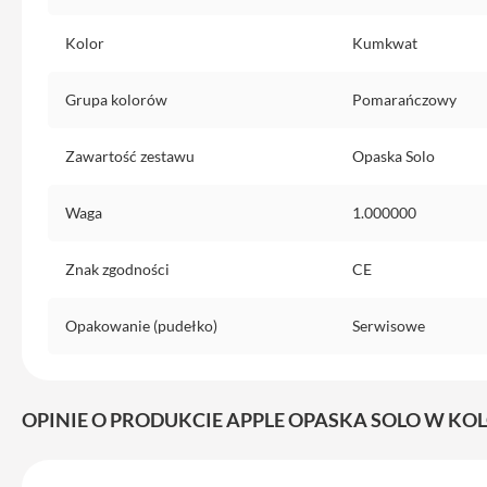
do
iPhone
Kolor
Kumkwat
Service
Grupa kolorów
Pomarańczowy
Pack
iPhone
Zawartość zestawu
Opaska Solo
iPad
iPad
Waga
1.000000
Air
iPad
Air
Znak zgodności
CE
11
iPad
Opakowanie (pudełko)
Serwisowe
Air
13
iPad
OPINIE O PRODUKCIE APPLE OPASKA SOLO W KO
Pro
iPad
Pro