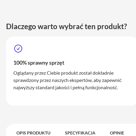
iPhone
17
Pro
Max
Dlaczego warto wybrać ten produkt?
iPhone
17
iPhone
16
Pro
100% sprawny sprzęt
iPhone
Oglądany przez Ciebie produkt został dokładnie
16
sprawdzony przez naszych ekspertów, aby zapewnić
Plus
najwyższy standard jakości i pełną funkcjonalność.
iPhone
15
Pro
iPhone
15
Pro
OPIS PRODUKTU
SPECYFIKACJA
OPINIE