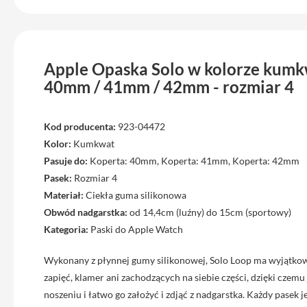
Max
iPhone
15
iPhone
Apple Opaska Solo w kolorze kumk
15
40mm / 41mm / 42mm - rozmiar 4
Plus
iPhone
14
Kod producenta:
923-04472
Pro
Kolor:
Kumkwat
Pasuje do:
Koperta: 40mm, Koperta: 41mm, Koperta: 42mm
iPhone
Pasek:
Rozmiar 4
14
Pro
Materiał:
Ciekła guma silikonowa
Max
Obwód nadgarstka:
od 14,4cm (luźny) do 15cm (sportowy)
Kategoria:
Paski do Apple Watch
iPhone
13
Wykonany z płynnej gumy silikonowej, Solo Loop ma wyjątkową
iPhone
zapięć, klamer ani zachodzących na siebie części, dzięki czem
13
noszeniu i łatwo go założyć i zdjąć z nadgarstka. Każdy pasek 
Pro