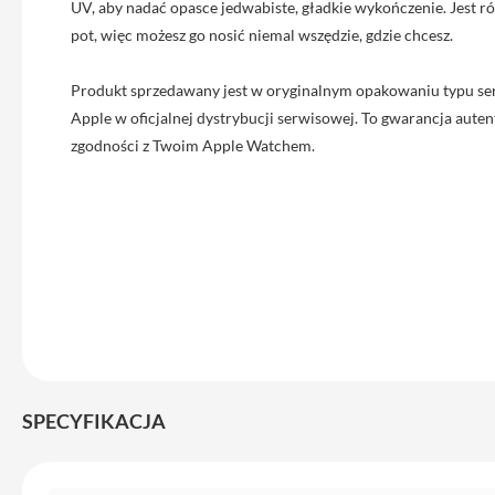
UV, aby nadać opasce jedwabiste, gładkie wykończenie. Jest 
iPhone
pot, więc możesz go nosić niemal wszędzie, gdzie chcesz.
13
Pro
Produkt sprzedawany jest w oryginalnym opakowaniu typu se
Max
Apple w oficjalnej dystrybucji serwisowej. To gwarancja autent
Akcesoria
zgodności z Twoim Apple Watchem.
iPhone
AirTag
Ładowarki
iPhone
Kable
i
adaptery
Powerbank
do
iPhone
SPECYFIKACJA
Słuchawki
iPhone