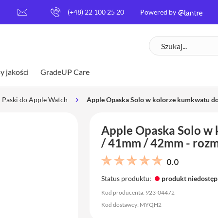
[
(+48) 22 100 25 20
Powered by
e
m
Szukaj
a
i
l
y jakości
GradeUP Care
p
r
o
Paski do Apple Watch
Apple Opaska Solo w kolorze kumkwatu d
t
e
Apple Opaska Solo w
c
t
/ 41mm / 42mm - rozm
e
d
0.0
]
Status produktu:
produkt niedostę
Kod producenta: 923-04472
Kod dostawcy: MYQH2