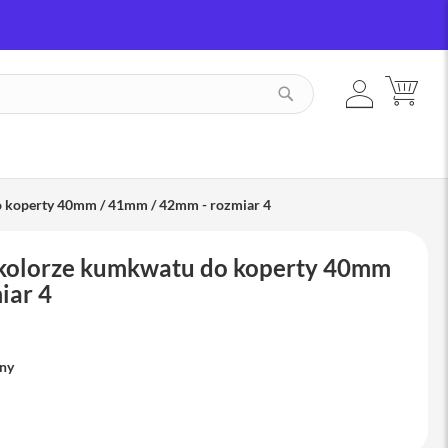
ZALOGUJ
MÓJ
SZUKAJ
SIĘ
o koperty 40mm / 41mm / 42mm - rozmiar 4
 kolorze kumkwatu do koperty 40mm
iar 4
pny