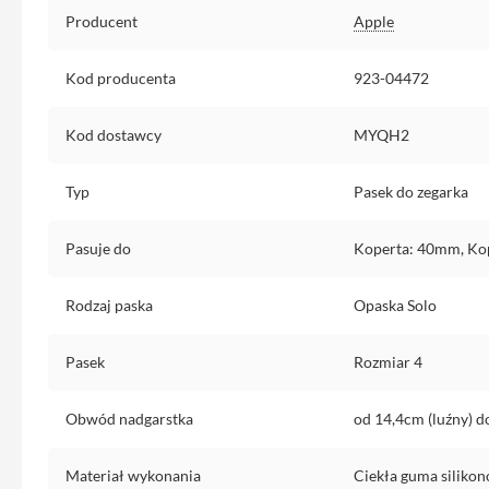
Specyfikacja
Etui
Producent
Apple
iPhone
Folie
Kod producenta
923-04472
i
szkła
Kod dostawcy
MYQH2
ochronne
Portfel
Typ
Pasek do zegarka
MagSafe
Uchwyty
Pasuje do
Koperta: 40mm, Ko
do
iPhone
Rodzaj paska
Opaska Solo
Pasek
na
Pasek
Rozmiar 4
ramię
Torba
Obwód nadgarstka
od 14,4cm (luźny) 
na
iPhone
Materiał wykonania
Ciekła guma siliko
Smycze