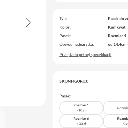
Typ
Pasek do z
Kolor
Kumkwat
Pasek
Rozmiar 4
Obwód nadgarstka
od 14,4cm 
Przejdź do pełnej specyfikacji
SKONFIGURUJ:
Pasek:
Rozmiar 1
Rozmia
Rozmiar 6
Rozmia