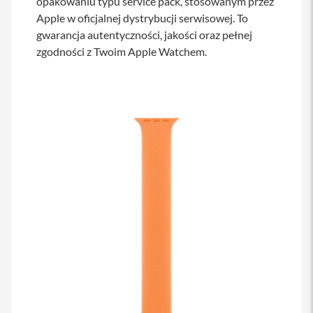
opakowaniu typu service pack, stosowanym przez
s
Apple w oficjalnej dystrybucji serwisowej. To
i
l
gwarancja autentyczności, jakości oraz pełnej
a
zgodności z Twoim Apple Watchem.
n
i
e
E
t
u
i
P
o
k
r
o
w
c
e
i
t
o
r
b