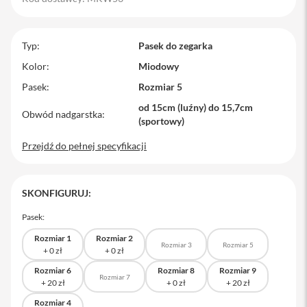
M
a
c
Typ
Pasek do zegarka
B
o
Kolor
Miodowy
o
Pasek
Rozmiar 5
k
P
od 15cm (luźny) do 15,7cm
r
Obwód nadgarstka
(sportowy)
o
Przejdź do pełnej specyfikacji
M
a
c
B
SKONFIGURUJ:
o
o
Pasek:
k
P
Rozmiar 1
Rozmiar 2
r
Rozmiar 3
Rozmiar 5
o
1
Rozmiar 6
Rozmiar 8
Rozmiar 9
Rozmiar 7
4
Rozmiar 4
M