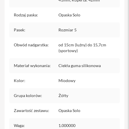
iPhone
Rodzaj paska
:
Opaska Solo
i
P
h
Pasek
:
Rozmiar 5
o
n
e
Obwód nadgarstka
:
od 15cm (luźny) do 15,7cm
1
(sportowy)
7
P
r
Materiał wykonania
:
Ciekła guma silikonowa
o
i
Kolor
:
Miodowy
P
h
o
Grupa kolorów
:
Żółty
n
e
1
Zawartość zestawu
:
Opaska Solo
7
P
r
Waga
:
1.000000