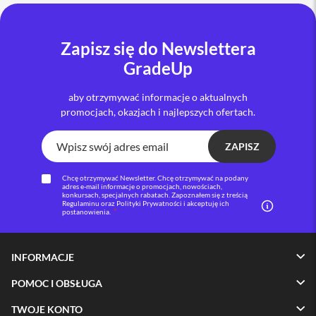
i
P
Zapisz się do Newslettera
h
o
GradeUp
n
e
1
aby otrzymywać informacje o aktualnych
6
promocjach, okazjach i najlepszych ofertach.
P
l
ZAPISZ
u
s
Chcę otrzymywać Newsletter. Chcę otrzymywać na podany
i
adres e-mail informacje o promocjach, nowościach,
konkursach, specjalnych rabatach. Zapoznałem się z treścią
P
Regulaminu oraz Polityki Prywatności i akceptuję ich
h
postanowienia.
o
n
e
INFORMACJE
1
5
POMOC I OBSŁUGA
P
r
TWOJE KONTO
o