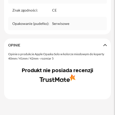
o
M
Znak zgodności
a
:
CE
x
Opakowanie (pudełko)
:
Serwisowe
i
P
h
o
n
OPINIE
e
1
Opinie o produkcie Apple Opaska Solo w kolorze miodowym do koperty
7
40mm / 41mm / 42mm - rozmiar 5
i
Produkt nie posiada recenzji
P
h
o
n
e
1
6
P
r
o