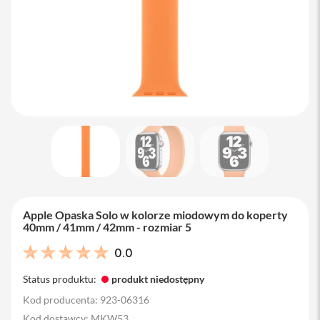
M
a
c
B
o
o
k
A
i
r
1
3
M
a
c
B
Apple Opaska Solo w kolorze miodowym do koperty
o
40mm / 41mm / 42mm - rozmiar 5
o
k
0.0
A
i
Status produktu:
produkt niedostępny
r
1
Kod producenta: 923-06316
5
Kod dostawcy: MKW53