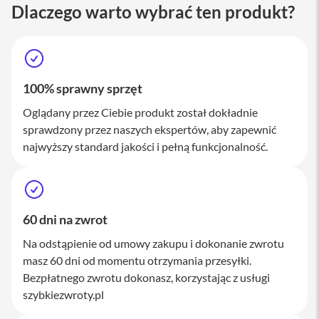
M
Dlaczego warto wybrać ten produkt?
a
c
S
t
u
d
100% sprawny sprzęt
i
o
Oglądany przez Ciebie produkt został dokładnie
sprawdzony przez naszych ekspertów, aby zapewnić
A
najwyższy standard jakości i pełną funkcjonalność.
k
c
e
s
o
r
60 dni na zwrot
i
a
Na odstąpienie od umowy zakupu i dokonanie zwrotu
M
masz 60 dni od momentu otrzymania przesyłki.
a
Bezpłatnego zwrotu dokonasz, korzystając z usługi
c
szybkiezwroty.pl
K
l