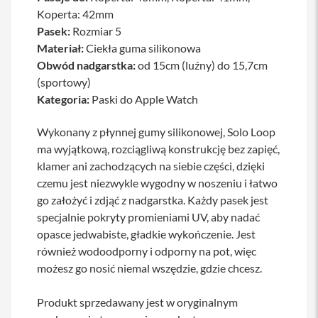
a
Koperta: 42mm
b
Pasek:
Rozmiar 5
l
Materiał:
Ciekła guma silikonowa
e
i
Obwód nadgarstka:
od 15cm (luźny) do 15,7cm
a
(sportowy)
d
a
Kategoria:
Paski do Apple Watch
p
t
Wykonany z płynnej gumy silikonowej, Solo Loop
e
r
ma wyjątkową, rozciągliwą konstrukcję bez zapięć,
y
klamer ani zachodzących na siebie części, dzięki
czemu jest niezwykle wygodny w noszeniu i łatwo
Ł
a
go założyć i zdjąć z nadgarstka. Każdy pasek jest
d
specjalnie pokryty promieniami UV, aby nadać
o
w
opasce jedwabiste, gładkie wykończenie. Jest
a
również wodoodporny i odporny na pot, więc
r
możesz go nosić niemal wszędzie, gdzie chcesz.
k
i
i
Produkt sprzedawany jest w oryginalnym
z
a