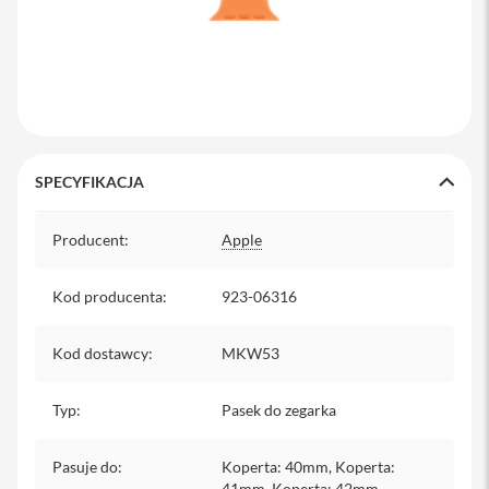
y
P
l
e
c
a
k
i
SPECYFIKACJA
S
Specyfikacja
e
Producent
:
Apple
r
v
i
Kod producenta
:
923-06316
c
e
P
Kod dostawcy
:
MKW53
a
c
k
Typ
:
Pasek do zegarka
M
a
c
Pasuje do
:
Koperta: 40mm, Koperta:
41mm, Koperta: 42mm