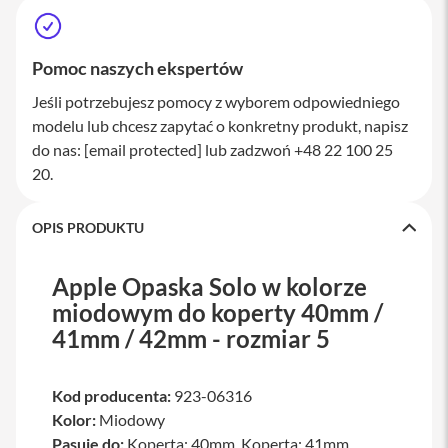
a
w
i
a
Pomoc naszych ekspertów
t
u
Jeśli potrzebujesz pomocy z wyborem odpowiedniego
r
modelu lub chcesz zapytać o konkretny produkt, napisz
y
do nas:
[email protected]
lub zadzwoń +48 22 100 25
M
20.
y
s
z
OPIS PRODUKTU
k
i
Apple Opaska Solo w kolorze
G
miodowym do koperty 40mm /
ł
a
41mm / 42mm - rozmiar 5
d
z
i
k
Kod producenta:
923-06316
i
Kolor:
Miodowy
Pasuje do:
Koperta: 40mm, Koperta: 41mm,
K