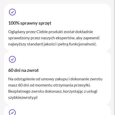
M
a
c
S
t
100% sprawny sprzęt
u
d
Oglądany przez Ciebie produkt został dokładnie
i
sprawdzony przez naszych ekspertów, aby zapewnić
o
najwyższy standard jakości i pełną funkcjonalność.
A
k
c
e
s
60 dni na zwrot
o
r
Na odstąpienie od umowy zakupu i dokonanie zwrotu
i
masz 60 dni od momentu otrzymania przesyłki.
a
Bezpłatnego zwrotu dokonasz, korzystając z usługi
M
a
szybkiezwroty.pl
c
K
l