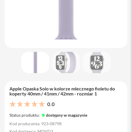
M
a
c
B
o
o
k
A
i
r
1
3
M
a
c
B
Apple Opaska Solo w kolorze mlecznego fioletu do
o
koperty 40mm / 41mm / 42mm - rozmiar 1
o
k
0.0
A
i
Status produktu:
dostępny w magazynie
r
1
Kod producenta: 923-08798
5
Kod dostawcy: MQVD3