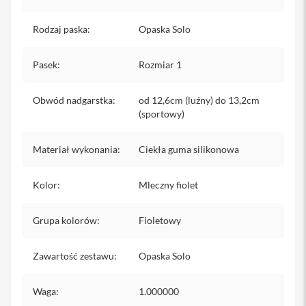
iPhone
Rodzaj paska
:
Opaska Solo
i
P
h
Pasek
:
Rozmiar 1
o
n
e
Obwód nadgarstka
:
od 12,6cm (luźny) do 13,2cm
1
(sportowy)
7
P
r
Materiał wykonania
:
Ciekła guma silikonowa
o
Kolor
:
Mleczny fiolet
i
P
h
Grupa kolorów
:
Fioletowy
o
n
e
Zawartość zestawu
:
Opaska Solo
1
7
P
Waga
:
1.000000
r