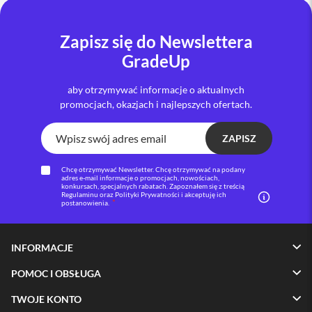
i
P
Zapisz się do Newslettera
h
GradeUp
o
n
e
aby otrzymywać informacje o aktualnych
1
promocjach, okazjach i najlepszych ofertach.
6
P
l
ZAPISZ
u
s
Chcę otrzymywać Newsletter. Chcę otrzymywać na podany
adres e-mail informacje o promocjach, nowościach,
i
konkursach, specjalnych rabatach. Zapoznałem się z treścią
Regulaminu oraz Polityki Prywatności i akceptuję ich
P
postanowienia.
h
o
n
e
INFORMACJE
1
5
POMOC I OBSŁUGA
P
r
TWOJE KONTO
o