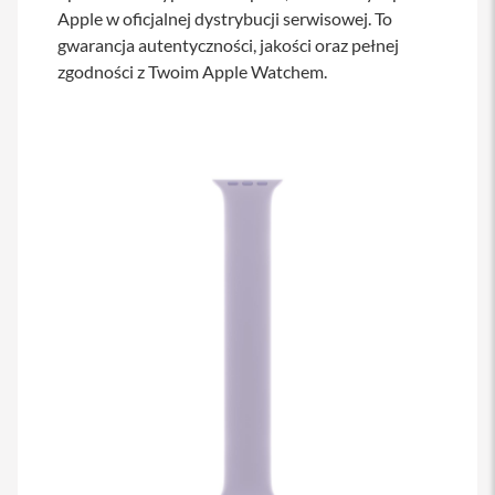
s
Apple w oficjalnej dystrybucji serwisowej. To
i
gwarancja autentyczności, jakości oraz pełnej
l
zgodności z Twoim Apple Watchem.
a
n
i
e
E
t
u
i
P
o
k
r
o
w
c
e
i
t
o
r
b