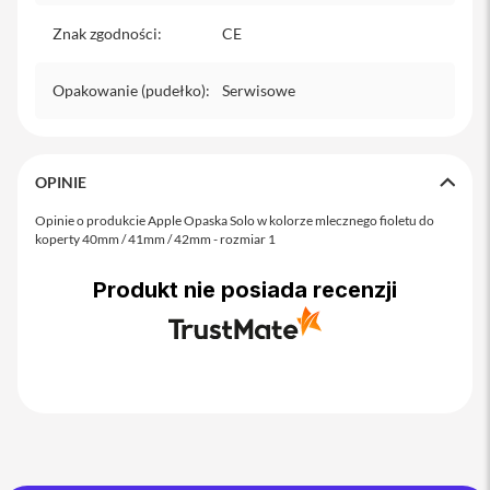
o
M
Znak zgodności
:
CE
a
x
Opakowanie (pudełko)
:
Serwisowe
i
P
h
o
OPINIE
n
e
Opinie o produkcie Apple Opaska Solo w kolorze mlecznego fioletu do
1
koperty 40mm / 41mm / 42mm - rozmiar 1
7
i
Produkt nie posiada recenzji
P
h
o
n
e
1
6
P
r
o