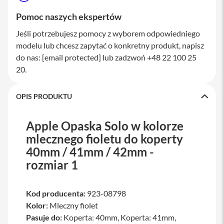
a
Pomoc naszych ekspertów
w
i
a
Jeśli potrzebujesz pomocy z wyborem odpowiedniego
t
modelu lub chcesz zapytać o konkretny produkt, napisz
u
do nas:
[email protected]
lub zadzwoń +48 22 100 25
r
y
20.
M
y
OPIS PRODUKTU
s
z
k
Apple Opaska Solo w kolorze
i
mlecznego fioletu do koperty
G
40mm / 41mm / 42mm -
ł
rozmiar 1
a
d
z
i
Kod producenta:
923-08798
k
Kolor:
Mleczny fiolet
i
Pasuje do:
Koperta: 40mm, Koperta: 41mm,
K