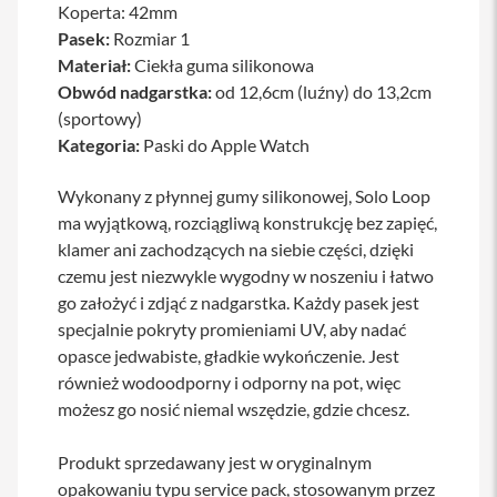
Koperta: 42mm
a
Pasek:
b
Rozmiar 1
l
Materiał:
Ciekła guma silikonowa
e
Obwód nadgarstka:
od 12,6cm (luźny) do 13,2cm
i
a
(sportowy)
d
Kategoria:
Paski do Apple Watch
a
p
t
Wykonany z płynnej gumy silikonowej, Solo Loop
e
ma wyjątkową, rozciągliwą konstrukcję bez zapięć,
r
y
klamer ani zachodzących na siebie części, dzięki
czemu jest niezwykle wygodny w noszeniu i łatwo
Ł
go założyć i zdjąć z nadgarstka. Każdy pasek jest
a
d
specjalnie pokryty promieniami UV, aby nadać
o
opasce jedwabiste, gładkie wykończenie. Jest
w
a
również wodoodporny i odporny na pot, więc
r
możesz go nosić niemal wszędzie, gdzie chcesz.
k
i
i
Produkt sprzedawany jest w oryginalnym
z
opakowaniu typu service pack, stosowanym przez
a