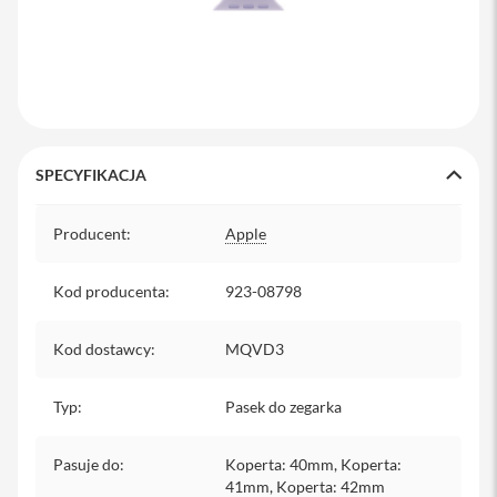
y
P
l
e
c
a
k
i
SPECYFIKACJA
S
Specyfikacja
e
Producent
:
Apple
r
v
i
Kod producenta
:
923-08798
c
e
Kod dostawcy
:
MQVD3
P
a
c
Typ
:
Pasek do zegarka
k
M
a
Pasuje do
:
Koperta: 40mm, Koperta:
c
41mm, Koperta: 42mm