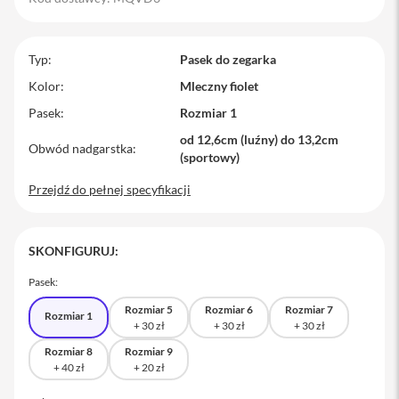
M
a
c
Typ
Pasek do zegarka
B
o
Kolor
Mleczny fiolet
o
Pasek
Rozmiar 1
k
P
od 12,6cm (luźny) do 13,2cm
r
Obwód nadgarstka
(sportowy)
o
Przejdź do pełnej specyfikacji
M
a
c
B
SKONFIGURUJ:
o
o
Pasek:
k
P
Rozmiar 5
Rozmiar 6
Rozmiar 7
Rozmiar 1
r
o
1
Rozmiar 8
Rozmiar 9
4
M