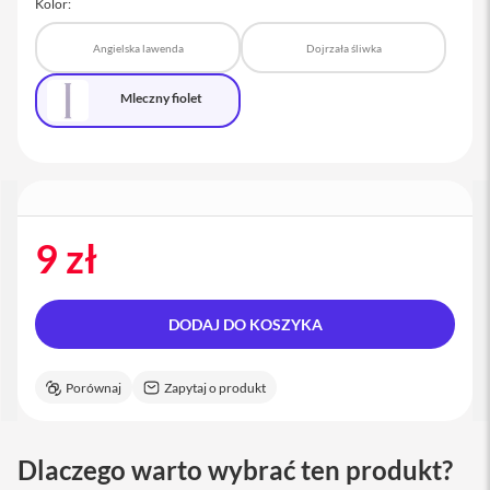
Kolor:
a
c
Angielska lawenda
Dojrzała śliwka
B
o
o
Mleczny fiolet
k
P
r
o
1
6
i
9 zł
M
a
c
DODAJ DO KOSZYKA
M
a
c
Porównaj
Zapytaj o produkt
m
i
n
i
Dlaczego warto wybrać ten produkt?