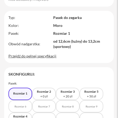
M
a
c
Typ
Pasek do zegarka
B
o
Kolor
Moro
o
Pasek
Rozmiar 1
k
P
od 12,6cm (luźny) do 13,2cm
r
Obwód nadgarstka
(sportowy)
o
Przejdź do pełnej specyfikacji
M
a
c
B
SKONFIGURUJ:
o
o
Pasek:
k
P
Rozmiar 2
Rozmiar 3
Rozmiar 5
Rozmiar 1
r
o
1
Rozmiar 6
Rozmiar 7
Rozmiar 8
Rozmiar 9
4
Rozmiar 4
M