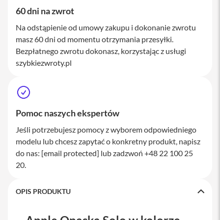
a
60 dni na zwrot
w
i
Na odstąpienie od umowy zakupu i dokonanie zwrotu
a
masz 60 dni od momentu otrzymania przesyłki.
t
u
Bezpłatnego zwrotu dokonasz, korzystając z usługi
r
szybkiezwroty.pl
y
M
y
s
z
Pomoc naszych ekspertów
k
i
Jeśli potrzebujesz pomocy z wyborem odpowiedniego
modelu lub chcesz zapytać o konkretny produkt, napisz
G
ł
do nas:
[email protected]
lub zadzwoń +48 22 100 25
a
20.
d
z
i
OPIS PRODUKTU
k
i
K