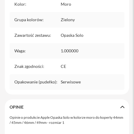
o
Kolor
:
Moro
M
a
x
Grupa kolorów
:
Zielony
i
P
Zawartość zestawu
:
Opaska Solo
h
o
n
Waga
:
1.000000
e
1
Znak zgodności
7
:
CE
i
Opakowanie (pudełko)
:
Serwisowe
P
h
o
n
e
OPINIE
1
6
Opinie o produkcie Apple Opaska Solo w kolorze moro do koperty 44mm
P
/ 45mm / 46mm / 49mm - rozmiar 1
r
o