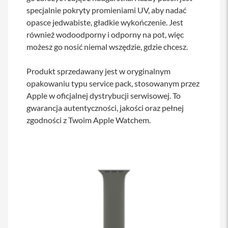
s
specjalnie pokryty promieniami UV, aby nadać
i
opasce jedwabiste, gładkie wykończenie. Jest
l
a
również wodoodporny i odporny na pot, więc
n
możesz go nosić niemal wszędzie, gdzie chcesz.
i
e
Produkt sprzedawany jest w oryginalnym
E
opakowaniu typu service pack, stosowanym przez
t
Apple w oficjalnej dystrybucji serwisowej. To
u
i
gwarancja autentyczności, jakości oraz pełnej
zgodności z Twoim Apple Watchem.
P
o
k
r
o
w
c
e
i
t
o
r
b