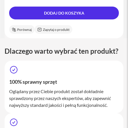
M
a
c
DODAJ DO KOSZYKA
S
t
u
Porównaj
Zapytaj o produkt
d
i
o
Dlaczego warto wybrać ten produkt?
A
k
c
e
s
o
100% sprawny sprzęt
r
i
Oglądany przez Ciebie produkt został dokładnie
a
sprawdzony przez naszych ekspertów, aby zapewnić
M
najwyższy standard jakości i pełną funkcjonalność.
a
c
K
l