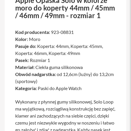
Apple Opaska Solo w kolorze
a
moro do koperty 44mm / 45mm
b
/ 46mm / 49mm - rozmiar 1
l
e
i
a
Kod producenta:
923-08831
d
Kolor:
Moro
a
p
Pasuje do:
Koperta: 44mm, Koperta: 45mm,
t
Koperta: 46mm, Koperta: 49mm
e
r
Pasek:
Rozmiar 1
y
Materiał:
Ciekła guma silikonowa
Obwód nadgarstka:
od 12,6cm (luźny) do 13,2cm
Ł
a
(sportowy)
d
Kategoria:
Paski do Apple Watch
o
w
a
Wykonany z płynnej gumy silikonowej, Solo Loop
r
ma wyjątkową, rozciągliwą konstrukcję bez zapięć,
k
i
klamer ani zachodzących na siebie części, dzięki
i
czemu jest niezwykle wygodny w noszeniu i łatwo
z
go założyć i zdjąć z nadgarstka. Każdy pasek jest
a