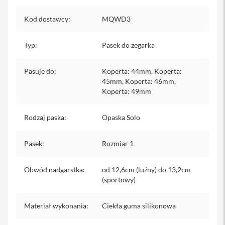
iPhone
Kod dostawcy
:
MQWD3
i
P
Typ
h
:
Pasek do zegarka
o
n
Pasuje do
:
Koperta: 44mm, Koperta:
e
1
45mm, Koperta: 46mm,
7
Koperta: 49mm
P
r
Rodzaj paska
o
:
Opaska Solo
i
Pasek
:
Rozmiar 1
P
h
o
Obwód nadgarstka
:
od 12,6cm (luźny) do 13,2cm
n
(sportowy)
e
1
7
Materiał wykonania
:
Ciekła guma silikonowa
P
r