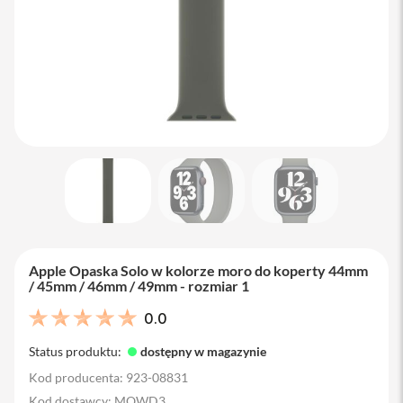
M
a
c
B
o
o
k
A
i
r
1
3
M
a
c
B
Apple Opaska Solo w kolorze moro do koperty 44mm
o
/ 45mm / 46mm / 49mm - rozmiar 1
o
k
0.0
A
i
Status produktu:
dostępny w magazynie
r
1
Kod producenta: 923-08831
5
Kod dostawcy: MQWD3