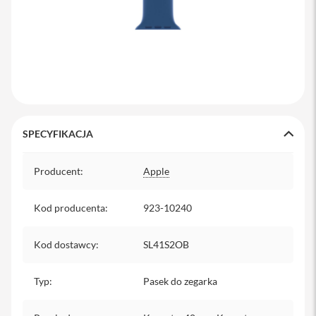
y
P
l
e
c
a
k
i
SPECYFIKACJA
S
e
Specyfikacja
r
Producent
:
Apple
v
i
c
Kod producenta
:
923-10240
e
P
a
Kod dostawcy
:
SL41S2OB
c
k
M
Typ
:
Pasek do zegarka
a
c