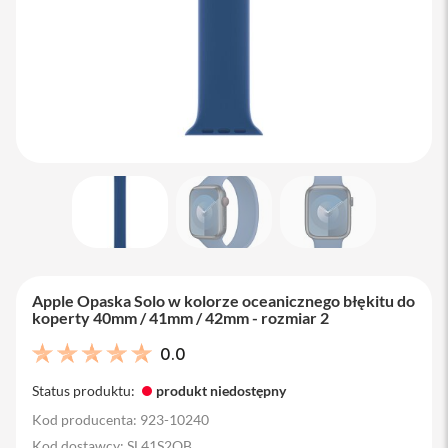
M
a
c
B
o
o
k
A
i
r
1
3
M
a
c
B
Apple Opaska Solo w kolorze oceanicznego błękitu do
o
koperty 40mm / 41mm / 42mm - rozmiar 2
o
k
0.0
A
i
Status produktu:
produkt niedostępny
r
1
Kod producenta: 923-10240
5
Kod dostawcy: SL41S2OB