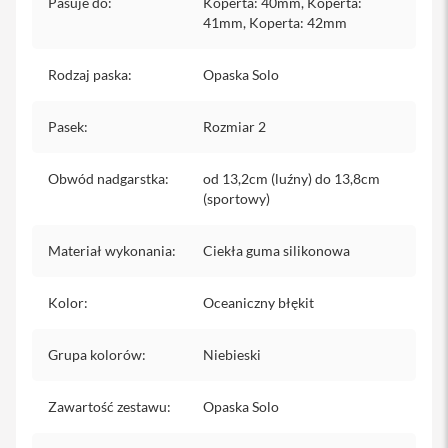
Pasuje do
:
Koperta: 40mm, Koperta:
iPhone
41mm, Koperta: 42mm
i
P
Rodzaj paska
:
Opaska Solo
h
o
n
Pasek
:
Rozmiar 2
e
1
Obwód nadgarstka
:
od 13,2cm (luźny) do 13,8cm
7
P
(sportowy)
r
o
Materiał wykonania
:
Ciekła guma silikonowa
i
P
Kolor
:
Oceaniczny błękit
h
o
n
Grupa kolorów
:
Niebieski
e
1
7
Zawartość zestawu
:
Opaska Solo
P
r