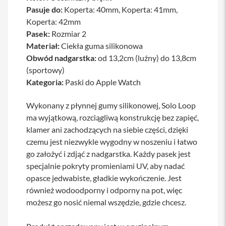
a
Pasuje do:
Koperta: 40mm, Koperta: 41mm,
b
Koperta: 42mm
l
Pasek:
Rozmiar 2
e
i
Materiał:
Ciekła guma silikonowa
a
Obwód nadgarstka:
od 13,2cm (luźny) do 13,8cm
d
a
(sportowy)
p
Kategoria:
Paski do Apple Watch
t
e
r
Wykonany z płynnej gumy silikonowej, Solo Loop
y
ma wyjątkową, rozciągliwą konstrukcję bez zapięć,
klamer ani zachodzących na siebie części, dzięki
Ł
a
czemu jest niezwykle wygodny w noszeniu i łatwo
d
go założyć i zdjąć z nadgarstka. Każdy pasek jest
o
w
specjalnie pokryty promieniami UV, aby nadać
a
opasce jedwabiste, gładkie wykończenie. Jest
r
również wodoodporny i odporny na pot, więc
k
i
możesz go nosić niemal wszędzie, gdzie chcesz.
i
z
a