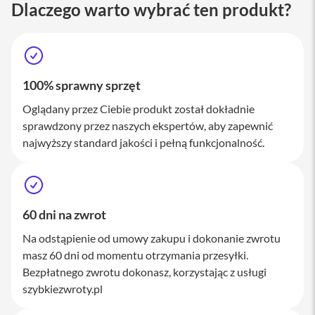
Dlaczego warto wybrać ten produkt?
M
a
c
S
t
u
d
100% sprawny sprzęt
i
Oglądany przez Ciebie produkt został dokładnie
o
sprawdzony przez naszych ekspertów, aby zapewnić
A
najwyższy standard jakości i pełną funkcjonalność.
k
c
e
s
o
r
60 dni na zwrot
i
a
Na odstąpienie od umowy zakupu i dokonanie zwrotu
M
masz 60 dni od momentu otrzymania przesyłki.
a
Bezpłatnego zwrotu dokonasz, korzystając z usługi
c
szybkiezwroty.pl
K
l