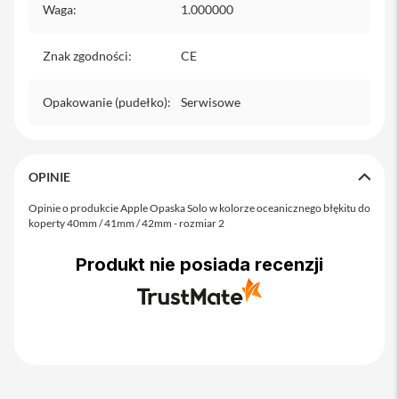
o
Waga
:
1.000000
M
a
x
Znak zgodności
:
CE
i
P
Opakowanie (pudełko)
:
Serwisowe
h
o
n
e
OPINIE
1
7
Opinie o produkcie Apple Opaska Solo w kolorze oceanicznego błękitu do
koperty 40mm / 41mm / 42mm - rozmiar 2
i
P
Produkt nie posiada recenzji
h
o
n
e
1
6
P
r
o