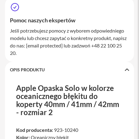
a
w
i
Pomoc naszych ekspertów
a
t
Jeśli potrzebujesz pomocy z wyborem odpowiedniego
u
r
modelu lub chcesz zapytać o konkretny produkt, napisz
y
do nas:
[email protected]
lub zadzwoń +48 22 100 25
20.
M
y
s
z
OPIS PRODUKTU
k
i
Apple Opaska Solo w kolorze
G
oceanicznego błękitu do
ł
a
koperty 40mm / 41mm / 42mm
d
- rozmiar 2
z
i
k
i
Kod producenta:
923-10240
Kolor:
Oceaniczny błękit
K