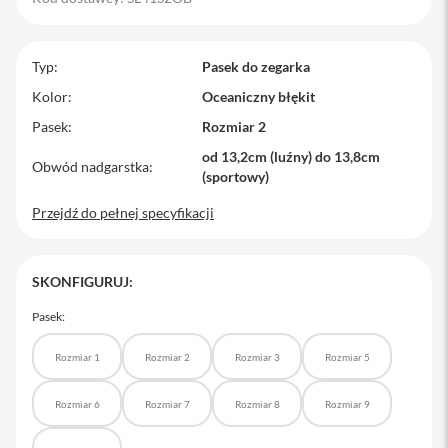
M
a
c
Typ
Pasek do zegarka
B
o
Kolor
Oceaniczny błękit
o
Pasek
Rozmiar 2
k
P
od 13,2cm (luźny) do 13,8cm
r
Obwód nadgarstka
(sportowy)
o
Przejdź do pełnej specyfikacji
M
a
c
B
SKONFIGURUJ:
o
o
Pasek:
k
P
r
Rozmiar 1
Rozmiar 2
Rozmiar 3
Rozmiar 5
o
1
Rozmiar 6
Rozmiar 7
Rozmiar 8
Rozmiar 9
4
M