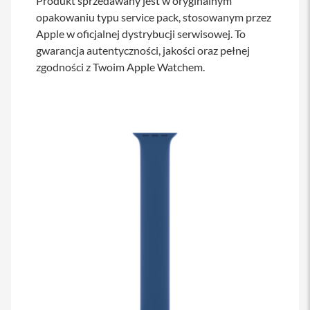
Produkt sprzedawany jest w oryginalnym
s
opakowaniu typu service pack, stosowanym przez
i
Apple w oficjalnej dystrybucji serwisowej. To
l
a
gwarancja autentyczności, jakości oraz pełnej
n
zgodności z Twoim Apple Watchem.
i
e
E
t
u
i
P
o
k
r
o
w
c
e
i
t
o
r
b