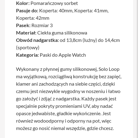
Kolor:
Pomarańczowy sorbet
a
Pasuje do:
Koperta: 40mm, Koperta: 41mm,
b
l
Koperta: 42mm
e
Pasek:
Rozmiar 3
i
a
Materiał:
Ciekła guma silikonowa
d
Obwód nadgarstka:
od 13,8cm (luźny) do 14,4cm
a
(sportowy)
p
t
Kategoria:
Paski do Apple Watch
e
r
y
Wykonany z płynnej gumy silikonowej, Solo Loop
ma wyjątkową, rozciągliwą konstrukcję bez zapięć,
Ł
klamer ani zachodzących na siebie części, dzięki
a
d
czemu jest niezwykle wygodny w noszeniu i łatwo
o
go założyć i zdjąć z nadgarstka. Każdy pasek jest
w
specjalnie pokryty promieniami UV, aby nadać
a
r
opasce jedwabiste, gładkie wykończenie. Jest
k
również wodoodporny i odporny na pot, więc
i
i
możesz go nosić niemal wszędzie, gdzie chcesz.
z
a