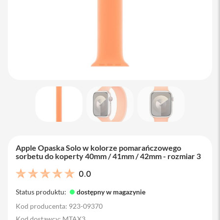
M
a
c
B
o
o
k
A
i
r
1
3
M
a
c
B
Apple Opaska Solo w kolorze pomarańczowego
o
sorbetu do koperty 40mm / 41mm / 42mm - rozmiar 3
o
k
0.0
A
i
Status produktu:
dostępny w magazynie
r
1
Kod producenta: 923-09370
5
Kod dostawcy: MTAX3