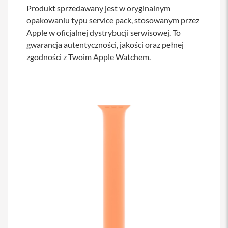
s
Produkt sprzedawany jest w oryginalnym
i
opakowaniu typu service pack, stosowanym przez
l
Apple w oficjalnej dystrybucji serwisowej. To
a
n
gwarancja autentyczności, jakości oraz pełnej
i
zgodności z Twoim Apple Watchem.
e
E
t
u
i
P
o
k
r
o
w
c
e
i
t
o
r
b