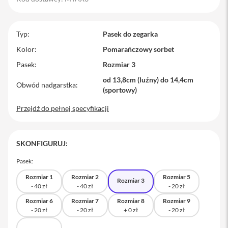
M
a
c
Typ
Pasek do zegarka
B
o
Kolor
Pomarańczowy sorbet
o
Pasek
Rozmiar 3
k
P
od 13,8cm (luźny) do 14,4cm
r
Obwód nadgarstka
(sportowy)
o
Przejdź do pełnej specyfikacji
M
a
c
B
SKONFIGURUJ:
o
o
Pasek:
k
P
Rozmiar 1
Rozmiar 2
Rozmiar 5
Rozmiar 3
r
o
1
Rozmiar 6
Rozmiar 7
Rozmiar 8
Rozmiar 9
4
M