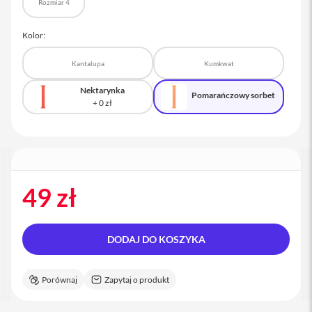
Rozmiar 4
a
c
B
Kolor:
o
o
Kantalupa
Kumkwat
k
P
Nektarynka
r
Pomarańczowy sorbet
o
1
6
i
M
a
49 zł
c
M
a
DODAJ DO KOSZYKA
c
m
i
n
Porównaj
Zapytaj o produkt
i