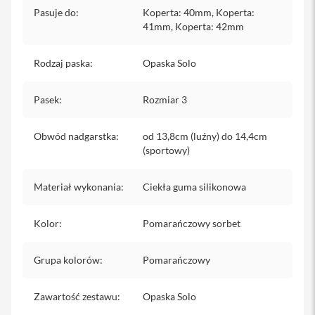
iPhone
Pasuje do
:
Koperta: 40mm, Koperta:
41mm, Koperta: 42mm
i
P
Rodzaj paska
h
:
Opaska Solo
o
n
Pasek
:
Rozmiar 3
e
1
7
Obwód nadgarstka
:
od 13,8cm (luźny) do 14,4cm
P
(sportowy)
r
o
Materiał wykonania
:
Ciekła guma silikonowa
i
P
h
Kolor
:
Pomarańczowy sorbet
o
n
e
Grupa kolorów
:
Pomarańczowy
1
7
P
Zawartość zestawu
:
Opaska Solo
r