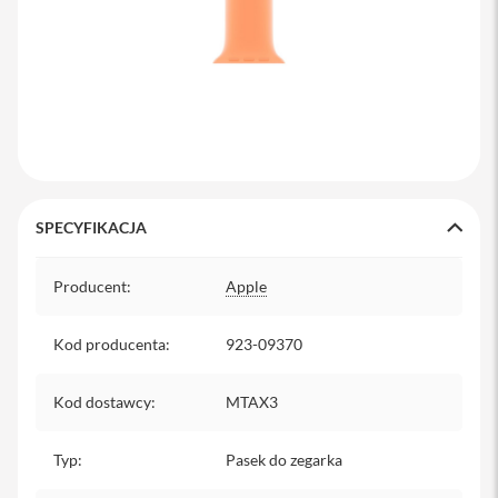
y
P
l
e
c
a
k
i
S
SPECYFIKACJA
e
r
Specyfikacja
v
Producent
:
Apple
i
c
e
Kod producenta
:
923-09370
P
a
c
Kod dostawcy
:
MTAX3
k
M
a
Typ
:
Pasek do zegarka
c