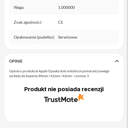
o
M
Waga
:
1.000000
a
x
Znak zgodności
:
CE
i
P
Opakowanie (pudełko)
:
Serwisowe
h
o
n
e
1
OPINIE
7
Opinie o produkcie Apple Opaska Solo w kolorze pomarańczowego
i
sorbetu do koperty 40mm / 41mm / 42mm - rozmiar 3
P
h
Produkt nie posiada recenzji
o
n
e
1
6
P
r
o