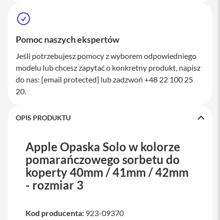
a
w
i
a
Pomoc naszych ekspertów
t
u
Jeśli potrzebujesz pomocy z wyborem odpowiedniego
r
y
modelu lub chcesz zapytać o konkretny produkt, napisz
do nas:
[email protected]
lub zadzwoń +48 22 100 25
M
20.
y
s
z
k
OPIS PRODUKTU
i
G
Apple Opaska Solo w kolorze
ł
pomarańczowego sorbetu do
a
d
koperty 40mm / 41mm / 42mm
z
- rozmiar 3
i
k
i
Kod producenta:
923-09370
K