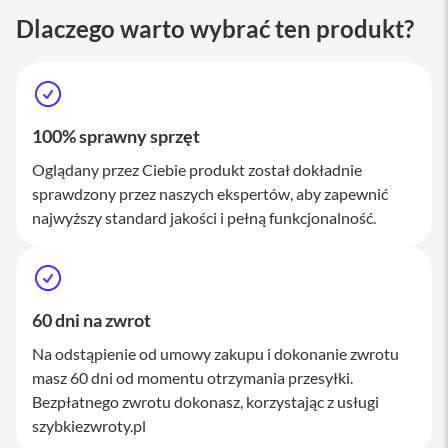
M
Dlaczego warto wybrać ten produkt?
a
c
S
t
u
d
100% sprawny sprzęt
i
o
Oglądany przez Ciebie produkt został dokładnie
A
sprawdzony przez naszych ekspertów, aby zapewnić
k
najwyższy standard jakości i pełną funkcjonalność.
c
e
s
o
r
60 dni na zwrot
i
a
Na odstąpienie od umowy zakupu i dokonanie zwrotu
M
a
masz 60 dni od momentu otrzymania przesyłki.
c
Bezpłatnego zwrotu dokonasz, korzystając z usługi
szybkiezwroty.pl
K
l