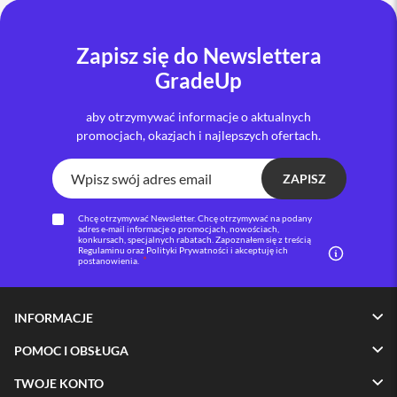
i
P
Zapisz się do Newslettera
h
o
GradeUp
n
e
aby otrzymywać informacje o aktualnych
1
promocjach, okazjach i najlepszych ofertach.
6
P
l
ZAPISZ
u
s
Chcę otrzymywać Newsletter. Chcę otrzymywać na podany
adres e-mail informacje o promocjach, nowościach,
i
konkursach, specjalnych rabatach. Zapoznałem się z treścią
P
Regulaminu oraz Polityki Prywatności i akceptuję ich
postanowienia.
h
o
n
e
INFORMACJE
1
5
POMOC I OBSŁUGA
P
r
TWOJE KONTO
o