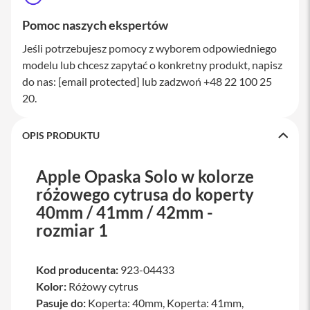
a
w
Pomoc naszych ekspertów
i
a
Jeśli potrzebujesz pomocy z wyborem odpowiedniego
t
modelu lub chcesz zapytać o konkretny produkt, napisz
u
r
do nas:
[email protected]
lub zadzwoń +48 22 100 25
y
20.
M
y
OPIS PRODUKTU
s
z
k
Apple Opaska Solo w kolorze
i
różowego cytrusa do koperty
G
40mm / 41mm / 42mm -
ł
a
rozmiar 1
d
z
i
Kod producenta:
923-04433
k
i
Kolor:
Różowy cytrus
Pasuje do:
Koperta: 40mm, Koperta: 41mm,
K