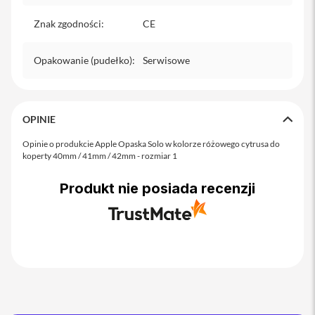
o
M
Znak zgodności
:
CE
a
x
Opakowanie (pudełko)
:
Serwisowe
i
P
h
o
n
OPINIE
e
1
Opinie o produkcie Apple Opaska Solo w kolorze różowego cytrusa do
7
koperty 40mm / 41mm / 42mm - rozmiar 1
i
Produkt nie posiada recenzji
P
h
o
n
e
1
6
P
r
o