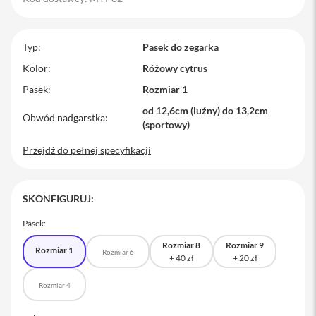
M
a
c
Typ
Pasek do zegarka
B
o
Kolor
Różowy cytrus
o
Pasek
Rozmiar 1
k
P
od 12,6cm (luźny) do 13,2cm
r
Obwód nadgarstka
(sportowy)
o
Przejdź do pełnej specyfikacji
M
a
c
B
SKONFIGURUJ:
o
o
Pasek:
k
P
Rozmiar 8
Rozmiar 9
Rozmiar 1
r
Rozmiar 6
o
1
Rozmiar 4
4
M