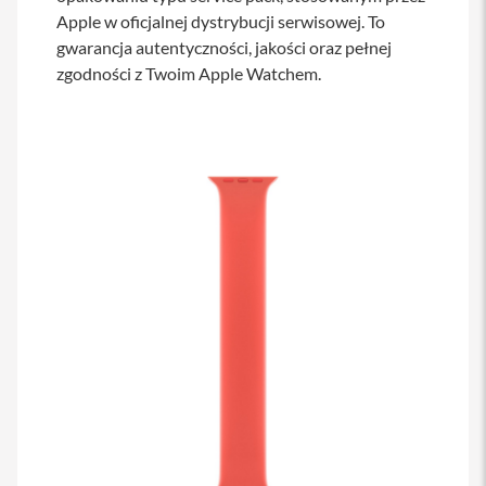
s
Apple w oficjalnej dystrybucji serwisowej. To
i
gwarancja autentyczności, jakości oraz pełnej
l
a
zgodności z Twoim Apple Watchem.
n
i
e
E
t
u
i
P
o
k
r
o
w
c
e
i
t
o
r
b