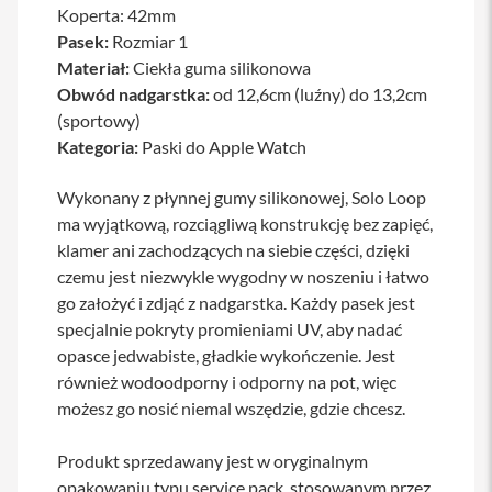
Koperta: 42mm
a
b
Pasek:
Rozmiar 1
l
Materiał:
Ciekła guma silikonowa
e
Obwód nadgarstka:
i
od 12,6cm (luźny) do 13,2cm
a
(sportowy)
d
Kategoria:
Paski do Apple Watch
a
p
t
Wykonany z płynnej gumy silikonowej, Solo Loop
e
ma wyjątkową, rozciągliwą konstrukcję bez zapięć,
r
y
klamer ani zachodzących na siebie części, dzięki
czemu jest niezwykle wygodny w noszeniu i łatwo
Ł
go założyć i zdjąć z nadgarstka. Każdy pasek jest
a
d
specjalnie pokryty promieniami UV, aby nadać
o
opasce jedwabiste, gładkie wykończenie. Jest
w
a
również wodoodporny i odporny na pot, więc
r
możesz go nosić niemal wszędzie, gdzie chcesz.
k
i
i
Produkt sprzedawany jest w oryginalnym
z
opakowaniu typu service pack, stosowanym przez
a