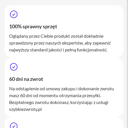
M
a
c
S
t
100% sprawny sprzęt
u
d
Oglądany przez Ciebie produkt został dokładnie
i
sprawdzony przez naszych ekspertów, aby zapewnić
o
najwyższy standard jakości i pełną funkcjonalność.
A
k
c
e
s
60 dni na zwrot
o
r
Na odstąpienie od umowy zakupu i dokonanie zwrotu
i
masz 60 dni od momentu otrzymania przesyłki.
a
M
Bezpłatnego zwrotu dokonasz, korzystając z usługi
a
szybkiezwroty.pl
c
K
l