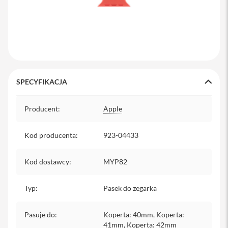
y
P
l
e
c
a
k
i
SPECYFIKACJA
S
Specyfikacja
e
Producent
:
Apple
r
v
i
Kod producenta
:
923-04433
c
e
P
Kod dostawcy
:
MYP82
a
c
Typ
k
:
Pasek do zegarka
M
a
Pasuje do
:
Koperta: 40mm, Koperta:
c
41mm, Koperta: 42mm