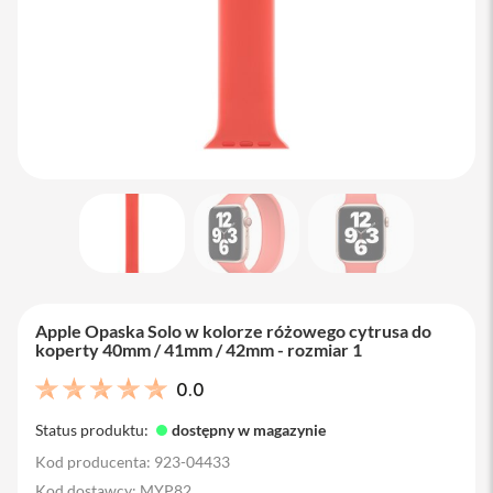
M
a
c
B
o
o
k
A
i
r
1
3
M
a
c
B
Apple Opaska Solo w kolorze różowego cytrusa do
o
koperty 40mm / 41mm / 42mm - rozmiar 1
o
k
0.0
A
i
Status produktu:
dostępny w magazynie
r
1
Kod producenta: 923-04433
5
Kod dostawcy: MYP82