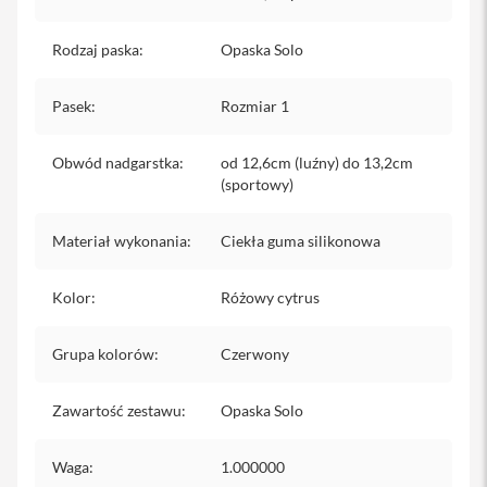
iPhone
Rodzaj paska
:
Opaska Solo
i
P
h
Pasek
:
Rozmiar 1
o
n
e
Obwód nadgarstka
:
od 12,6cm (luźny) do 13,2cm
1
(sportowy)
7
P
r
Materiał wykonania
:
Ciekła guma silikonowa
o
i
Kolor
:
Różowy cytrus
P
h
Grupa kolorów
o
:
Czerwony
n
e
Zawartość zestawu
:
Opaska Solo
1
7
P
Waga
:
1.000000
r