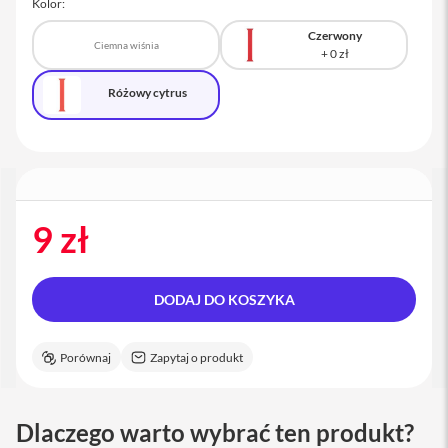
Kolor:
a
c
Czerwony
B
Ciemna wiśnia
o
o
Różowy cytrus
k
P
r
o
1
6
i
9 zł
M
a
c
DODAJ DO KOSZYKA
M
a
c
Porównaj
Zapytaj o produkt
m
i
n
i
Dlaczego warto wybrać ten produkt?