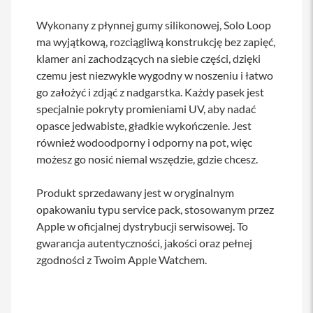
a
b
Wykonany z płynnej gumy silikonowej, Solo Loop
l
ma wyjątkową, rozciągliwą konstrukcję bez zapięć,
e
klamer ani zachodzących na siebie części, dzięki
i
a
czemu jest niezwykle wygodny w noszeniu i łatwo
d
go założyć i zdjąć z nadgarstka. Każdy pasek jest
a
p
specjalnie pokryty promieniami UV, aby nadać
t
opasce jedwabiste, gładkie wykończenie. Jest
e
również wodoodporny i odporny na pot, więc
r
y
możesz go nosić niemal wszędzie, gdzie chcesz.
Ł
Produkt sprzedawany jest w oryginalnym
a
d
opakowaniu typu service pack, stosowanym przez
o
Apple w oficjalnej dystrybucji serwisowej. To
w
a
gwarancja autentyczności, jakości oraz pełnej
r
zgodności z Twoim Apple Watchem.
k
i
i
z
a