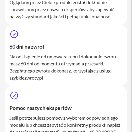
Oglądany przez Ciebie produkt został dokładnie
M
a
sprawdzony przez naszych ekspertów, aby zapewnić
c
najwyższy standard jakości i pełną funkcjonalność.
S
t
u
d
i
o
60 dni na zwrot
Na odstąpienie od umowy zakupu i dokonanie zwrotu
A
k
masz 60 dni od momentu otrzymania przesyłki.
c
Bezpłatnego zwrotu dokonasz, korzystając z usługi
e
szybkiezwroty.pl
s
o
r
i
a
M
Pomoc naszych ekspertów
a
c
Jeśli potrzebujesz pomocy z wyborem odpowiedniego
modelu lub chcesz zapytać o konkretny produkt, napisz
K
l
do nas:
[email protected]
lub zadzwoń +48 22 100 25