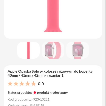
M
a
c
B
o
o
k
A
i
r
1
3
M
a
c
B
Apple Opaska Solo w kolorze różowym do koperty
o
40mm / 41mm / 42mm - rozmiar 1
o
k
0.0
A
i
Status produktu:
produkt niedostępny
r
1
Kod producenta: 923-10221
5
Kod dostawcy: SL41S1PI