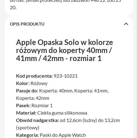
a
20.
w
i
a
OPIS PRODUKTU
t
u
r
Apple Opaska Solo w kolorze
y
różowym do koperty 40mm /
M
41mm / 42mm - rozmiar 1
y
s
z
k
Kod producenta:
923-10221
i
Kolor:
Różowy
G
Pasuje do:
Koperta: 40mm, Koperta: 41mm,
ł
Koperta: 42mm
a
Pasek:
Rozmiar 1
d
z
Materiał:
Ciekła guma silikonowa
i
Obwód nadgarstka:
od 12,6cm (luźny) do 13,2cm
k
i
(sportowy)
Kategoria:
Paski do Apple Watch
K