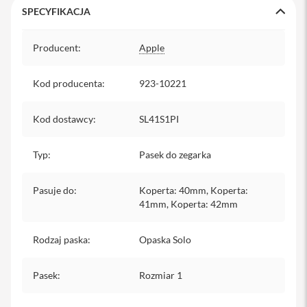
y
SPECYFIKACJA
P
Specyfikacja
l
Producent
:
Apple
e
c
a
Kod producenta
:
923-10221
k
i
Kod dostawcy
:
SL41S1PI
S
e
Typ
r
:
Pasek do zegarka
v
i
Pasuje do
:
Koperta: 40mm, Koperta:
c
e
41mm, Koperta: 42mm
P
a
Rodzaj paska
:
Opaska Solo
c
k
M
Pasek
:
Rozmiar 1
a
c