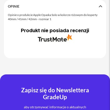
o
M
OPINIE
a
x
Opinie o produkcie Apple Opaska Solo w kolorze różowym do koperty
40mm / 41mm / 42mm - rozmiar 1
i
P
Produkt nie posiada recenzji
h
o
n
e
1
7
i
P
h
o
n
e
Zapisz się do Newslettera
1
6
GradeUp
P
r
aby otrzymywać informacje o aktualnych
o