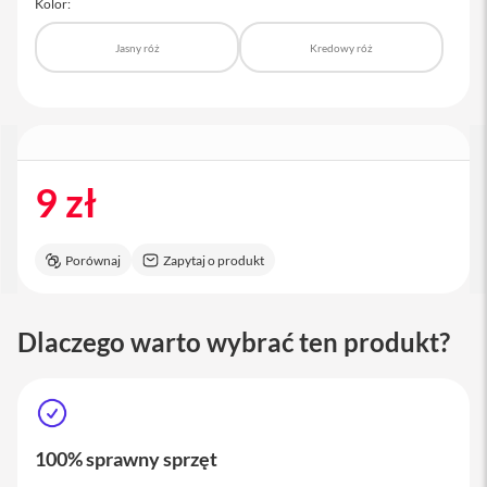
Kolor:
a
c
Jasny róż
Kredowy róż
B
o
o
k
P
r
o
1
9 zł
6
i
M
Porównaj
Zapytaj o produkt
a
c
Dlaczego warto wybrać ten produkt?
M
a
c
m
i
n
100% sprawny sprzęt
i