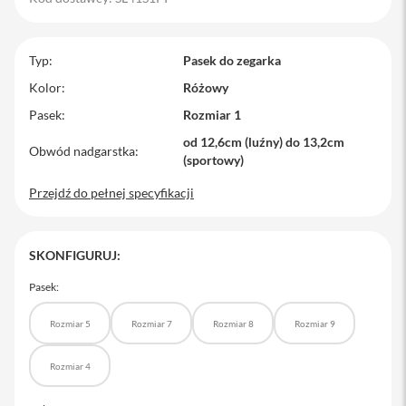
M
a
c
Typ
Pasek do zegarka
B
o
Kolor
Różowy
o
Pasek
Rozmiar 1
k
P
od 12,6cm (luźny) do 13,2cm
r
Obwód nadgarstka
(sportowy)
o
Przejdź do pełnej specyfikacji
M
a
c
B
SKONFIGURUJ:
o
o
Pasek:
k
P
r
Rozmiar 5
Rozmiar 7
Rozmiar 8
Rozmiar 9
o
1
Rozmiar 4
4
M