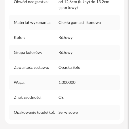
Obwód nadgarstka
:
od 12,6cm (luźny) do 13,2cm
iPhone
(sportowy)
i
P
Materiał wykonania
:
Ciekła guma silikonowa
h
o
n
Kolor
:
Różowy
e
1
7
Grupa kolorów
:
Różowy
P
r
Zawartość zestawu
o
:
Opaska Solo
i
Waga
:
1.000000
P
h
o
Znak zgodności
:
CE
n
e
1
Opakowanie (pudełko)
:
Serwisowe
7
P
r