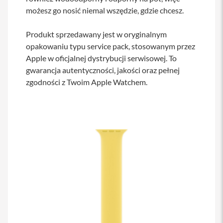
s
możesz go nosić niemal wszędzie, gdzie chcesz.
i
l
a
Produkt sprzedawany jest w oryginalnym
n
opakowaniu typu service pack, stosowanym przez
i
Apple w oficjalnej dystrybucji serwisowej. To
e
gwarancja autentyczności, jakości oraz pełnej
E
zgodności z Twoim Apple Watchem.
t
u
i
P
o
k
r
o
w
c
e
i
t
o
r
b