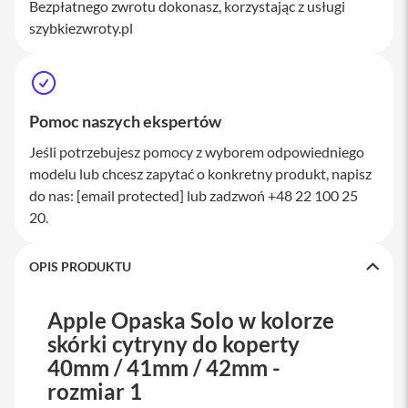
Bezpłatnego zwrotu dokonasz, korzystając z usługi
a
szybkiezwroty.pl
w
i
a
t
u
r
Pomoc naszych ekspertów
y
Jeśli potrzebujesz pomocy z wyborem odpowiedniego
M
y
modelu lub chcesz zapytać o konkretny produkt, napisz
s
do nas:
[email protected]
lub zadzwoń +48 22 100 25
z
20.
k
i
G
OPIS PRODUKTU
ł
a
d
Apple Opaska Solo w kolorze
z
skórki cytryny do koperty
i
k
40mm / 41mm / 42mm -
i
rozmiar 1
K