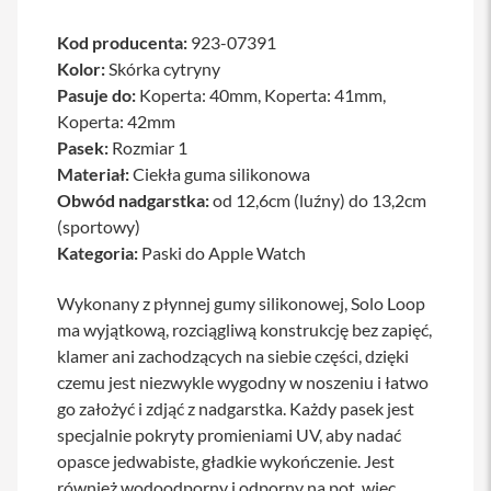
a
b
Kod producenta:
923-07391
l
Kolor:
Skórka cytryny
e
i
Pasuje do:
Koperta: 40mm, Koperta: 41mm,
a
Koperta: 42mm
d
Pasek:
Rozmiar 1
a
p
Materiał:
Ciekła guma silikonowa
t
Obwód nadgarstka:
od 12,6cm (luźny) do 13,2cm
e
r
(sportowy)
y
Kategoria:
Paski do Apple Watch
Ł
a
Wykonany z płynnej gumy silikonowej, Solo Loop
d
ma wyjątkową, rozciągliwą konstrukcję bez zapięć,
o
klamer ani zachodzących na siebie części, dzięki
w
a
czemu jest niezwykle wygodny w noszeniu i łatwo
r
go założyć i zdjąć z nadgarstka. Każdy pasek jest
k
i
specjalnie pokryty promieniami UV, aby nadać
i
opasce jedwabiste, gładkie wykończenie. Jest
z
również wodoodporny i odporny na pot, więc
a