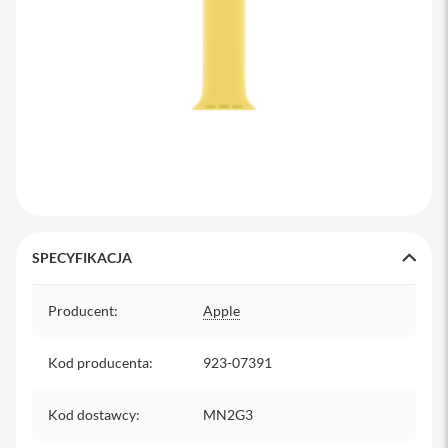
y
P
l
e
c
a
k
i
S
e
r
v
SPECYFIKACJA
i
c
Specyfikacja
e
Producent
:
Apple
P
a
c
Kod producenta
:
923-07391
k
M
a
Kod dostawcy
:
MN2G3
c