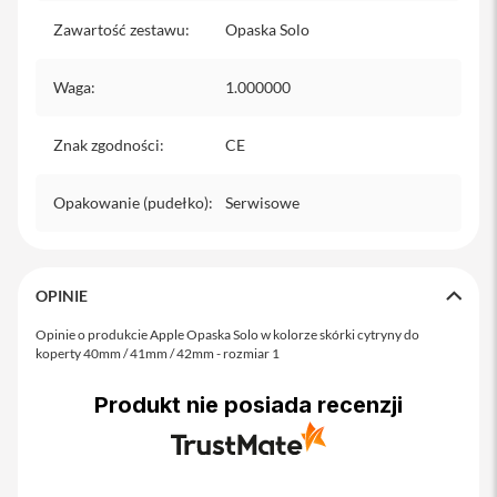
o
M
Zawartość zestawu
:
Opaska Solo
a
x
Waga
:
1.000000
i
P
Znak zgodności
:
CE
h
o
n
Opakowanie (pudełko)
:
Serwisowe
e
1
7
i
OPINIE
P
h
Opinie o produkcie Apple Opaska Solo w kolorze skórki cytryny do
o
koperty 40mm / 41mm / 42mm - rozmiar 1
n
e
Produkt nie posiada recenzji
1
6
P
r
o