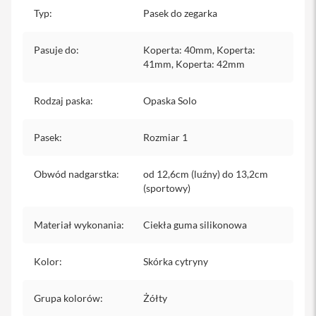
iPhone
Typ
:
Pasek do zegarka
i
Pasuje do
:
Koperta: 40mm, Koperta:
P
h
41mm, Koperta: 42mm
o
n
Rodzaj paska
:
Opaska Solo
e
1
7
Pasek
:
Rozmiar 1
P
r
o
Obwód nadgarstka
:
od 12,6cm (luźny) do 13,2cm
(sportowy)
i
P
h
Materiał wykonania
:
Ciekła guma silikonowa
o
n
e
Kolor
:
Skórka cytryny
1
7
P
Grupa kolorów
:
Żółty
r