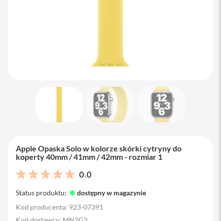
M
a
c
B
o
o
k
A
i
r
1
3
M
a
c
B
Apple Opaska Solo w kolorze skórki cytryny do
o
koperty 40mm / 41mm / 42mm - rozmiar 1
o
k
0.0
A
i
Status produktu:
dostępny w magazynie
r
1
Kod producenta: 923-07391
5
Kod dostawcy: MN2G3