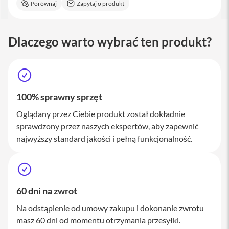
Porównaj
Zapytaj o produkt
M
a
c
S
Dlaczego warto wybrać ten produkt?
t
u
d
i
o
100% sprawny sprzęt
A
k
Oglądany przez Ciebie produkt został dokładnie
c
sprawdzony przez naszych ekspertów, aby zapewnić
e
s
najwyższy standard jakości i pełną funkcjonalność.
o
r
i
a
M
60 dni na zwrot
a
c
Na odstąpienie od umowy zakupu i dokonanie zwrotu
K
masz 60 dni od momentu otrzymania przesyłki.
l