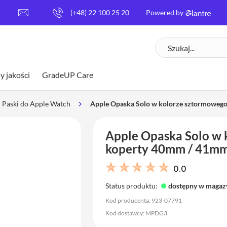
[
(+48) 22 100 25 20
Powered by
e
m
Szukaj
a
i
l
y jakości
GradeUP Care
p
r
o
Paski do Apple Watch
Apple Opaska Solo w kolorze sztormowego
t
e
Apple Opaska Solo w 
c
t
koperty 40mm / 41mm 
e
d
0.0
]
Status produktu:
dostępny w magaz
Kod producenta: 923-07791
Kod dostawcy: MPDG3