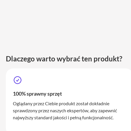
iPhone
17
Pro
Max
iPhone
17
iPhone
16
Dlaczego warto wybrać ten produkt?
Pro
iPhone
16
Plus
iPhone
100% sprawny sprzęt
15
Pro
Oglądany przez Ciebie produkt został dokładnie
sprawdzony przez naszych ekspertów, aby zapewnić
iPhone
najwyższy standard jakości i pełną funkcjonalność.
15
Pro