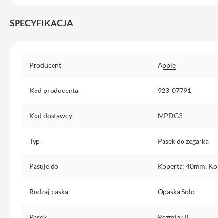
Etui
iPhone
SPECYFIKACJA
Folie
i
szkła
Specyfikacja
ochronne
Producent
Apple
Portfel
MagSafe
Kod producenta
923-07791
Uchwyty
do
Kod dostawcy
MPDG3
iPhone
Typ
Pasek do zegarka
Pasek
na
ramię
Pasuje do
Koperta: 40mm, Ko
Torba
na
Rodzaj paska
Opaska Solo
iPhone
Smycze
Pasek
Rozmiar 8