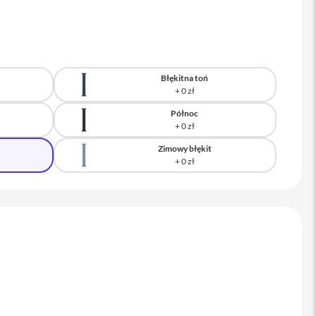
Błękitna toń
Północ
Zimowy błękit