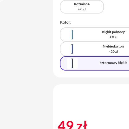
Rozmiar 4
Kolor:
Błękit północy
Niebieska toń
Sztormowy błękit
49 zł