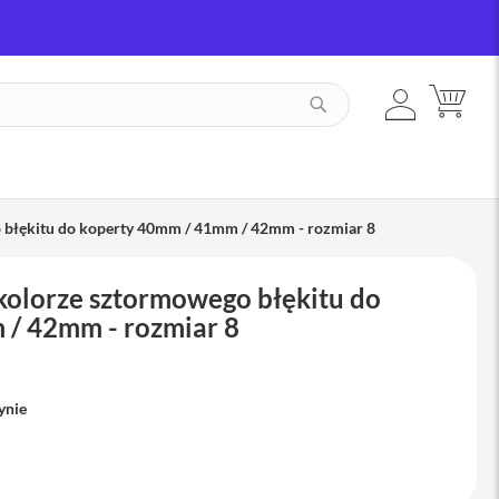
ZALOGUJ
MÓJ
SZUKAJ
SIĘ
 błękitu do koperty 40mm / 41mm / 42mm - rozmiar 8
kolorze sztormowego błękitu do
/ 42mm - rozmiar 8
ynie