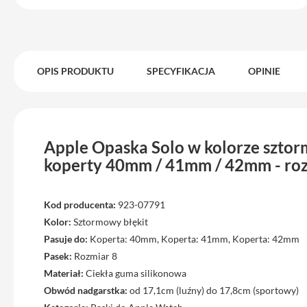
Max
iPhone
15
iPhone
OPIS PRODUKTU
SPECYFIKACJA
OPINIE
15
Plus
iPhone
14
Pro
Apple Opaska Solo w kolorze szto
koperty 40mm / 41mm / 42mm - roz
iPhone
14
Pro
Kod producenta:
923-07791
Max
Kolor:
Sztormowy błękit
iPhone
Pasuje do:
Koperta: 40mm, Koperta: 41mm, Koperta: 42mm
13
Pasek:
Rozmiar 8
iPhone
Materiał:
Ciekła guma silikonowa
13
Obwód nadgarstka:
od 17,1cm (luźny) do 17,8cm (sportowy)
Pro