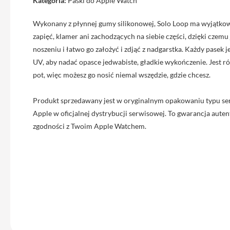
Kategoria:
Paski do Apple Watch
iPhone
13
Wykonany z płynnej gumy silikonowej, Solo Loop ma wyjątkową
Pro
zapięć, klamer ani zachodzących na siebie części, dzięki czem
Max
noszeniu i łatwo go założyć i zdjąć z nadgarstka. Każdy pasek 
Akcesoria
UV, aby nadać opasce jedwabiste, gładkie wykończenie. Jest 
iPhone
pot, więc możesz go nosić niemal wszędzie, gdzie chcesz.
AirTag
Produkt sprzedawany jest w oryginalnym opakowaniu typu se
Ładowarki
iPhone
Apple w oficjalnej dystrybucji serwisowej. To gwarancja autent
zgodności z Twoim Apple Watchem.
Kable
i
adaptery
Powerbank
do
iPhone
Słuchawki
iPhone