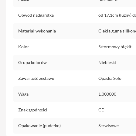
do
iPhone
Obwód nadgarstka
od 17,1cm (luźny) d
Service
Pack
Materiał wykonania
Ciekła guma siliko
iPhone
iPad
Kolor
Sztormowy błękit
iPad
Air
Grupa kolorów
Niebieski
iPad
Air
Zawartość zestawu
Opaska Solo
11
iPad
Waga
1.000000
Air
13
Znak zgodności
CE
iPad
Pro
Opakowanie (pudełko)
Serwisowe
iPad
Pro