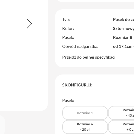
Typ
Pasek do z
Kolor
Sztormowy 
Pasek
Rozmiar 8
Obwód nadgarstka
od 17,1cm 
Przejdź do pełnej specyfikacji
SKONFIGURUJ:
Pasek:
Rozmia
Rozmiar 1
Rozmiar 6
Rozmia