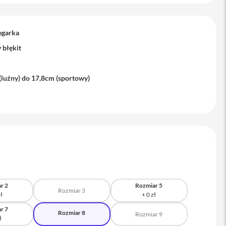
egarka
błękit
(luźny) do 17,8cm (sportowy)
r 2
Rozmiar 5
Rozmiar 3
r 7
Rozmiar 8
Rozmiar 9