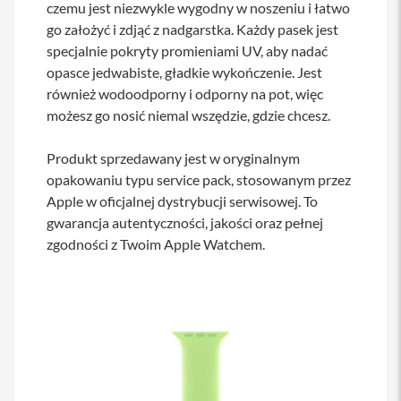
czemu jest niezwykle wygodny w noszeniu i łatwo
s
i
go założyć i zdjąć z nadgarstka. Każdy pasek jest
l
specjalnie pokryty promieniami UV, aby nadać
a
opasce jedwabiste, gładkie wykończenie. Jest
n
i
również wodoodporny i odporny na pot, więc
e
możesz go nosić niemal wszędzie, gdzie chcesz.
E
t
Produkt sprzedawany jest w oryginalnym
u
opakowaniu typu service pack, stosowanym przez
i
Apple w oficjalnej dystrybucji serwisowej. To
P
gwarancja autentyczności, jakości oraz pełnej
o
zgodności z Twoim Apple Watchem.
k
r
o
w
c
e
i
t
o
r
b