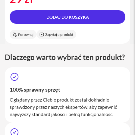
M
a
c
DODAJ DO KOSZYKA
S
t
u
Porównaj
Zapytaj o produkt
d
i
o
Dlaczego warto wybrać ten produkt?
A
k
c
e
s
o
100% sprawny sprzęt
r
i
Oglądany przez Ciebie produkt został dokładnie
a
sprawdzony przez naszych ekspertów, aby zapewnić
M
a
najwyższy standard jakości i pełną funkcjonalność.
c
K
l