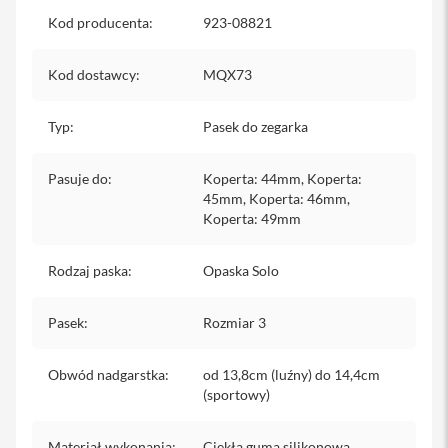
iPhone
Kod producenta
:
923-08821
i
P
Kod dostawcy
:
MQX73
h
o
n
Typ
:
Pasek do zegarka
e
1
Pasuje do
:
Koperta: 44mm, Koperta:
7
P
45mm, Koperta: 46mm,
r
Koperta: 49mm
o
Rodzaj paska
:
Opaska Solo
i
P
h
Pasek
:
Rozmiar 3
o
n
e
Obwód nadgarstka
:
od 13,8cm (luźny) do 14,4cm
1
(sportowy)
7
P
r
Materiał wykonania
:
Ciekła guma silikonowa