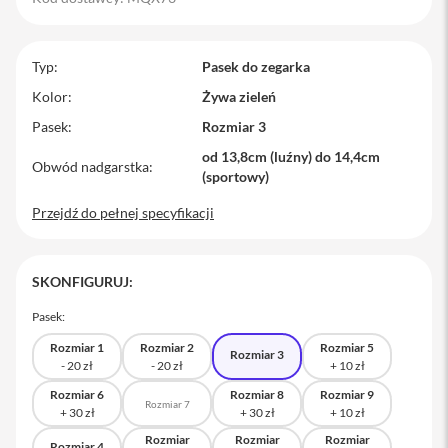
M
a
c
Typ
Pasek do zegarka
B
o
Kolor
Żywa zieleń
o
Pasek
Rozmiar 3
k
P
od 13,8cm (luźny) do 14,4cm
r
Obwód nadgarstka
(sportowy)
o
Przejdź do pełnej specyfikacji
M
a
c
B
SKONFIGURUJ:
o
o
Pasek:
k
P
Rozmiar 1
Rozmiar 2
Rozmiar 5
Rozmiar 3
r
o
1
Rozmiar 6
Rozmiar 8
Rozmiar 9
Rozmiar 7
4
Rozmiar
Rozmiar
Rozmiar
M
Rozmiar 4