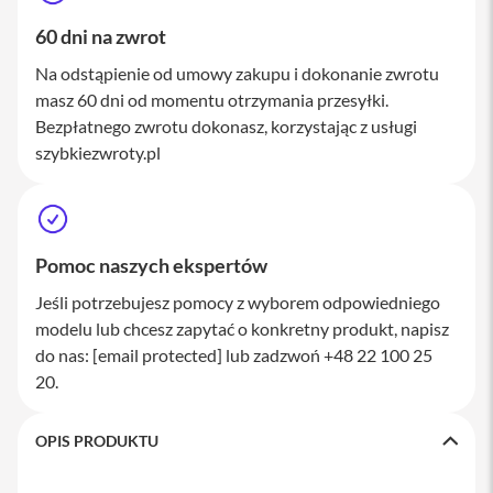
a
60 dni na zwrot
w
i
a
Na odstąpienie od umowy zakupu i dokonanie zwrotu
t
masz 60 dni od momentu otrzymania przesyłki.
u
Bezpłatnego zwrotu dokonasz, korzystając z usługi
r
y
szybkiezwroty.pl
M
y
s
z
k
Pomoc naszych ekspertów
i
Jeśli potrzebujesz pomocy z wyborem odpowiedniego
G
modelu lub chcesz zapytać o konkretny produkt, napisz
ł
do nas:
[email protected]
lub zadzwoń +48 22 100 25
a
d
20.
z
i
k
OPIS PRODUKTU
i
K