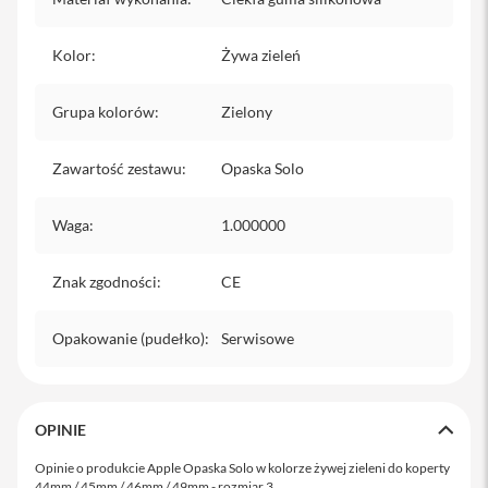
o
M
a
Kolor
:
Żywa zieleń
x
i
Grupa kolorów
:
Zielony
P
h
o
Zawartość zestawu
:
Opaska Solo
n
e
1
Waga
:
1.000000
7
Znak zgodności
:
CE
i
P
h
Opakowanie (pudełko)
:
Serwisowe
o
n
e
1
6
OPINIE
P
r
Opinie o produkcie Apple Opaska Solo w kolorze żywej zieleni do koperty
o
44mm / 45mm / 46mm / 49mm - rozmiar 3