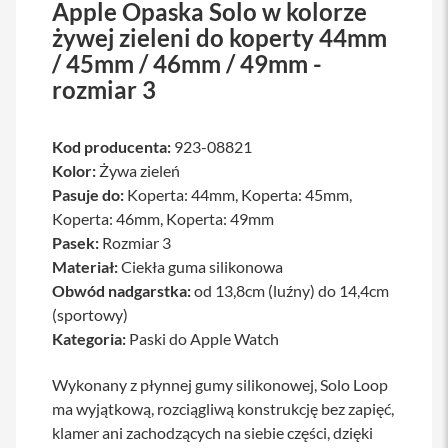
Apple Opaska Solo w kolorze
a
żywej zieleni do koperty 44mm
b
l
/ 45mm / 46mm / 49mm -
e
rozmiar 3
i
a
d
a
Kod producenta:
923-08821
p
Kolor:
t
Żywa zieleń
e
Pasuje do:
Koperta: 44mm, Koperta: 45mm,
r
Koperta: 46mm, Koperta: 49mm
y
Pasek:
Rozmiar 3
Ł
Materiał:
Ciekła guma silikonowa
a
Obwód nadgarstka:
od 13,8cm (luźny) do 14,4cm
d
o
(sportowy)
w
Kategoria:
Paski do Apple Watch
a
r
k
Wykonany z płynnej gumy silikonowej, Solo Loop
i
ma wyjątkową, rozciągliwą konstrukcję bez zapięć,
i
z
klamer ani zachodzących na siebie części, dzięki
a