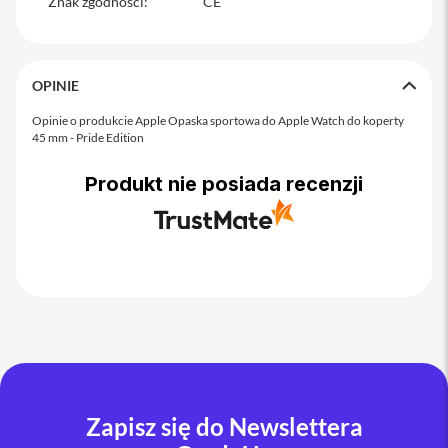
Znak zgodności
:
CE
y
P
l
e
OPINIE
c
a
Opinie o produkcie Apple Opaska sportowa do Apple Watch do koperty
k
45 mm - Pride Edition
i
Produkt nie posiada recenzji
S
e
r
v
i
c
e
P
a
c
k
M
a
Zapisz się do Newslettera
c