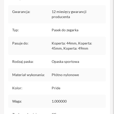
s
i
Gwarancja
:
12 miesięcy gwarancji
l
a
producenta
n
i
e
Typ
:
Pasek do zegarka
E
Pasuje do
t
:
Koperta: 44mm, Koperta:
u
45mm, Koperta: 49mm
i
P
Rodzaj paska
:
Opaska sportowa
o
k
r
Materiał wykonania
:
Płótno nylonowe
o
w
c
Kolor
:
Pride
e
i
t
Waga
:
1.000000
o
r
b