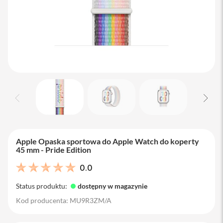
M
a
c
B
o
o
k
A
i
r
1
3
M
a
c
Apple Opaska sportowa do Apple Watch do koperty
B
45 mm - Pride Edition
o
o
0.0
k
A
Status produktu:
dostępny w magazynie
i
r
Kod producenta: MU9R3ZM/A
1
5