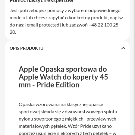
Pomoc naszych ekspertów
M
a
Jeśli potrzebujesz pomocy z wyborem odpowiedniego
c
modelu lub chcesz zapytać o konkretny produkt, napisz
S
do nas:
[email protected]
lub zadzwoń +48 22 100 25
t
u
20.
d
i
o
OPIS PRODUKTU
A
k
Apple Opaska sportowa do
c
e
Apple Watch do koperty 45
s
mm - Pride Edition
o
r
i
a
Opaska wzorowana na klasycznej opasce
M
sportowej składa się z dwuwarstwowego splotu
a
c
nylonu stworzonego z miękkich i przewiewnych
materiałowych pętelek. Wzór Pride uzyskano
K
poprzez usunięcie niektórych z tych pętelek – w
l