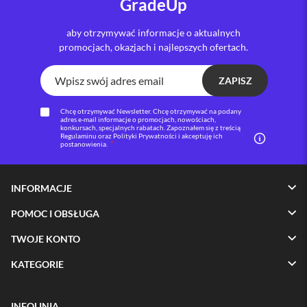
GradeUp
iPhone
aby otrzymywać informacje o aktualnych
i
promocjach, okazjach i najlepszych ofertach.
P
h
o
ZAPISZ
n
e
1
Chcę otrzymywać Newsletter. Chcę otrzymywać na podany
adres e-mail informacje o promocjach, nowościach,
7
konkursach, specjalnych rabatach. Zapoznałem się z treścią
P
Regulaminu oraz Polityki Prywatności i akceptuję ich
postanowienia.
r
o
i
INFORMACJE
P
h
POMOC I OBSŁUGA
o
n
TWOJE KONTO
e
1
KATEGORIE
7
P
r
INFOLINIA