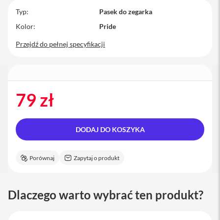
M
Typ
Pasek do zegarka
a
Kolor
Pride
c
B
Przejdź do pełnej specyfikacji
o
o
k
P
r
o
79 zł
M
a
c
DODAJ DO KOSZYKA
B
o
o
k
Porównaj
Zapytaj o produkt
P
r
o
1
Dlaczego warto wybrać ten produkt?
4
M