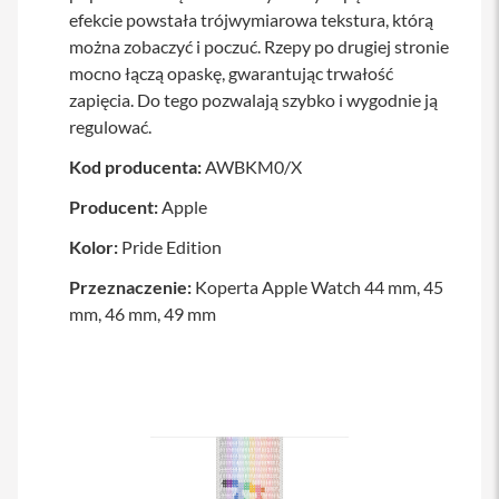
a
efekcie powstała trójwymiarowa tekstura, którą
w
można zobaczyć i poczuć. Rzepy po drugiej stronie
i
mocno łączą opaskę, gwarantując trwałość
a
t
zapięcia. Do tego pozwalają szybko i wygodnie ją
u
regulować.
r
y
Kod producenta:
AWBKM0/X
M
Producent:
Apple
y
s
Kolor:
z
Pride Edition
k
i
Przeznaczenie:
Koperta Apple Watch 44 mm, 45
mm, 46 mm, 49 mm
G
ł
a
d
z
i
k
i
K