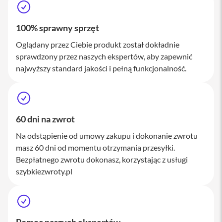
a
c
B
100% sprawny sprzęt
o
o
Oglądany przez Ciebie produkt został dokładnie
k
sprawdzony przez naszych ekspertów, aby zapewnić
P
r
najwyższy standard jakości i pełną funkcjonalność.
o
1
6
i
60 dni na zwrot
M
a
Na odstąpienie od umowy zakupu i dokonanie zwrotu
c
masz 60 dni od momentu otrzymania przesyłki.
M
Bezpłatnego zwrotu dokonasz, korzystając z usługi
a
szybkiezwroty.pl
c
m
i
n
i