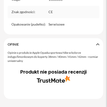
o
M
a
Znak zgodności
:
CE
x
i
Opakowanie (pudełko)
:
Serwisowe
P
h
o
n
OPINIE
e
1
Opinie o produkcie Apple Opaska sportowa Nike w kolorze
7
indygo/limonkowym do koperty 38mm / 40mm / 41mm / 42mm - rozmiar
uniwersalny
i
P
h
Produkt nie posiada recenzji
o
n
e
1
6
P
r
o