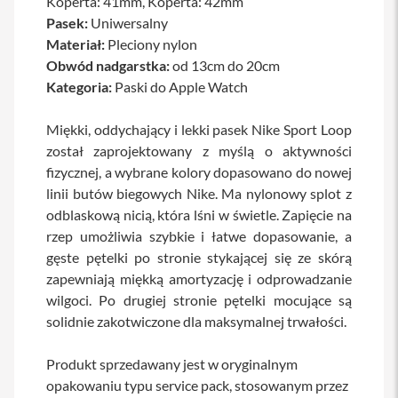
Koperta: 41mm, Koperta: 42mm
a
Pasek:
Uniwersalny
b
Materiał:
Pleciony nylon
l
e
Obwód nadgarstka:
od 13cm do 20cm
i
Kategoria:
Paski do Apple Watch
a
d
a
Miękki, oddychający i lekki pasek Nike Sport Loop
p
został zaprojektowany z myślą o aktywności
t
e
fizycznej, a wybrane kolory dopasowano do nowej
r
linii butów biegowych Nike. Ma nylonowy splot z
y
odblaskową nicią, która lśni w świetle. Zapięcie na
Ł
rzep umożliwia szybkie i łatwe dopasowanie, a
a
gęste pętelki po stronie stykającej się ze skórą
d
o
zapewniają miękką amortyzację i odprowadzanie
w
wilgoci. Po drugiej stronie pętelki mocujące są
a
r
solidnie zakotwiczone dla maksymalnej trwałości.
k
i
Produkt sprzedawany jest w oryginalnym
i
z
opakowaniu typu service pack, stosowanym przez
a