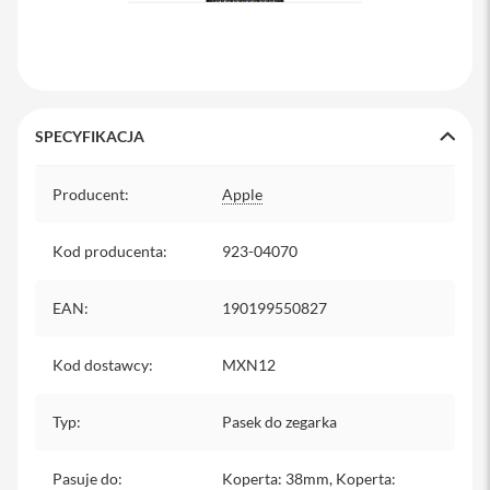
y
P
l
e
c
a
SPECYFIKACJA
k
i
Specyfikacja
Producent
:
Apple
S
e
r
Kod producenta
:
923-04070
v
i
c
EAN
:
190199550827
e
P
Kod dostawcy
a
:
MXN12
c
k
Typ
:
Pasek do zegarka
M
a
c
Pasuje do
:
Koperta: 38mm, Koperta: