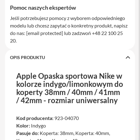
a
Pomoc naszych ekspertów
w
i
Jeśli potrzebujesz pomocy z wyborem odpowiedniego
a
modelu lub chcesz zapytać o konkretny produkt, napisz
t
u
do nas:
[email protected]
lub zadzwoń +48 22 100 25
r
20.
y
M
OPIS PRODUKTU
y
s
z
Apple Opaska sportowa Nike w
k
i
kolorze indygo/limonkowym do
koperty 38mm / 40mm / 41mm
G
ł
/ 42mm - rozmiar uniwersalny
a
d
z
Kod producenta:
i
923-04070
k
Kolor:
Indygo
i
Pasuje do:
Koperta: 38mm, Koperta: 40mm,
K