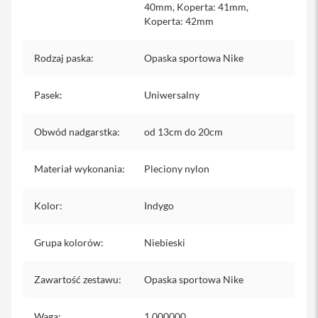
40mm, Koperta: 41mm,
iPhone
Koperta: 42mm
i
P
Rodzaj paska
:
Opaska sportowa Nike
h
o
n
Pasek
:
Uniwersalny
e
1
7
Obwód nadgarstka
:
od 13cm do 20cm
P
r
o
Materiał wykonania
:
Pleciony nylon
i
Kolor
P
:
Indygo
h
o
Grupa kolorów
:
Niebieski
n
e
1
Zawartość zestawu
:
Opaska sportowa Nike
7
P
r
Waga
:
1.000000