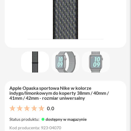
M
a
c
B
o
o
k
A
i
r
1
3
M
a
c
B
Apple Opaska sportowa Nike w kolorze
o
indygo/limonkowym do koperty 38mm / 40mm /
o
41mm / 42mm - rozmiar uniwersalny
k
A
0.0
i
r
Status produktu:
dostępny w magazynie
1
5
Kod producenta: 923-04070