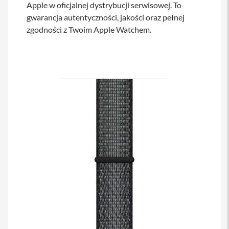
Apple w oficjalnej dystrybucji serwisowej. To
s
i
gwarancja autentyczności, jakości oraz pełnej
l
zgodności z Twoim Apple Watchem.
a
n
i
e
E
t
u
i
P
o
k
r
o
w
c
e
i
t
o
r
b