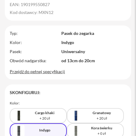
EAN: 190199550827
M
a
Kod dostawcy: MXN12
c
B
o
Typ
o
Pasek do zegarka
k
Kolor
Indygo
P
r
Pasek
Uniwersalny
o
Obwód nadgarstka
od 13cm do 20cm
M
Przejdź do pełnej specyfikacji
a
c
B
o
SKONFIGURUJ:
o
k
P
Kolor:
r
o
Cargo khaki
Granatowy
1
4
Kora świerku
Indygo
M