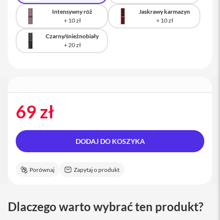
a
Intensywny róż
Jaskrawy karmazyn
c
B
o
Czarny/śnieżnobiały
o
k
P
r
o
1
6
69 zł
i
M
a
c
DODAJ DO KOSZYKA
M
a
Porównaj
Zapytaj o produkt
c
m
i
n
Dlaczego warto wybrać ten produkt?
i