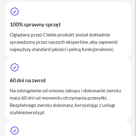
M
a
c
S
100% sprawny sprzęt
t
u
Oglądany przez Ciebie produkt został dokładnie
d
i
sprawdzony przez naszych ekspertów, aby zapewnić
o
najwyższy standard jakości i pełną funkcjonalność.
A
k
c
e
60 dni na zwrot
s
o
Na odstąpienie od umowy zakupu i dokonanie zwrotu
r
i
masz 60 dni od momentu otrzymania przesyłki.
a
Bezpłatnego zwrotu dokonasz, korzystając z usługi
M
szybkiezwroty.pl
a
c
K
l