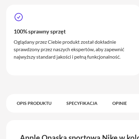
iPhone
17
Pro
Max
100% sprawny sprzęt
iPhone
17
Oglądany przez Ciebie produkt został dokładnie
iPhone
sprawdzony przez naszych ekspertów, aby zapewnić
16
najwyższy standard jakości i pełną funkcjonalność.
Pro
iPhone
16
Plus
iPhone
15
OPIS PRODUKTU
SPECYFIKACJA
OPINIE
Pro
iPhone
15
Pro
Apple Opaska sportowa Nike w kol