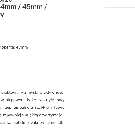
44mm / 45mm /
ny
 Koperta: 49mm
projektowany z myślą o aktywności
utów biegowych Nike. Ma nylonowy
na rzep umożliwia szybkie i łatwe
rą zapewniają miękką amortyzację i
ące są solidnie zakotwiczone dla