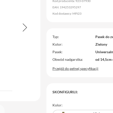
Kod producenta: 923-07930
EAN: 194253295297
Kod dostawcy: MPJ23
Typ
Pasek do z
Kolor
Zielony
Pasek
Uniwersal
Obwód nadgarstka
od 14,5cm
Przejdź do pełnej specyfikacji
SKONFIGURUJ:
Kolor: