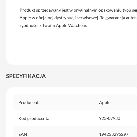
iPhone
Produkt sprzedawany jest w oryginalnym opakowaniu typu se
13
Apple w oficjalnej dystrybucji serwisowej. To gwarancja autent
Pro
zgodności z Twoim Apple Watchem.
Max
Akcesoria
iPhone
AirTag
Ładowarki
iPhone
SPECYFIKACJA
Kable
i
adaptery
Specyfikacja
Powerbank
Producent
Apple
do
iPhone
Kod producenta
923-07930
Słuchawki
iPhone
EAN
194253295297