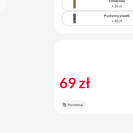
Oliwkowy
Pustynny piasek
69 zł
Porównaj