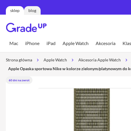
sklep
blog
Mac
MacBook
Mac
iPhone
iPad
Apple Watch
Akcesoria
Klas
Neo
MacBook
Strona główna
Apple Watch
Akcesoria Apple Watch
Air
Apple Opaska sportowa Nike w kolorze zielonym/platynowym do 
MacBook
Air
60 dni na zwrot
13
MacBook
Air
15
MacBook
Pro
MacBook