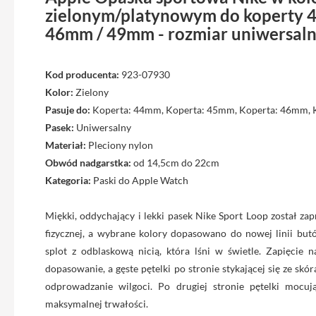
Max
zielonym/platynowym do koperty 
iPhone
46mm / 49mm - rozmiar uniwersal
15
iPhone
Kod producenta:
923-07930
15
Plus
Kolor:
Zielony
Pasuje do:
Koperta: 44mm, Koperta: 45mm, Koperta: 46mm,
iPhone
Pasek:
Uniwersalny
14
Materiał:
Pleciony nylon
Pro
Obwód nadgarstka:
od 14,5cm do 22cm
iPhone
Kategoria:
Paski do Apple Watch
14
Pro
Max
Miękki, oddychający i lekki pasek Nike Sport Loop został za
fizycznej, a wybrane kolory dopasowano do nowej linii b
iPhone
splot z odblaskową nicią, która lśni w świetle. Zapięcie 
13
dopasowanie, a gęste pętelki po stronie stykającej się ze skó
iPhone
odprowadzanie wilgoci. Po drugiej stronie pętelki mocuj
13
maksymalnej trwałości.
Pro