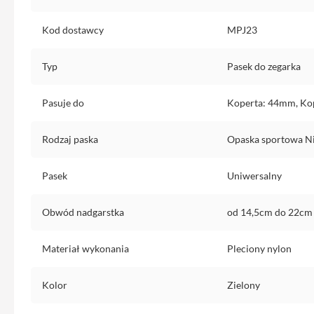
Etui
iPhone
Kod dostawcy
MPJ23
Folie
i
Typ
Pasek do zegarka
szkła
ochronne
Pasuje do
Koperta: 44mm, Ko
Portfel
MagSafe
Rodzaj paska
Opaska sportowa N
Uchwyty
do
Pasek
Uniwersalny
iPhone
Pasek
Obwód nadgarstka
od 14,5cm do 22cm
na
ramię
Materiał wykonania
Pleciony nylon
Torba
na
Kolor
Zielony
iPhone
Smycze