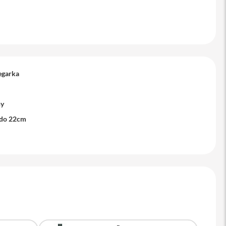
egarka
ny
 do 22cm