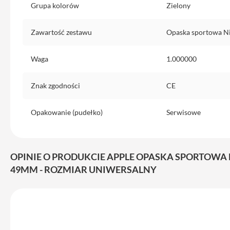
Grupa kolorów
Zielony
do
iPhone
Zawartość zestawu
Opaska sportowa N
Service
Pack
Waga
1.000000
iPhone
iPad
Znak zgodności
CE
iPad
Air
Opakowanie (pudełko)
Serwisowe
iPad
Air
11
iPad
OPINIE O PRODUKCIE APPLE OPASKA SPORTOWA
Air
49MM - ROZMIAR UNIWERSALNY
13
iPad
Pro
iPad
Pro