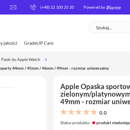
[
(+48) 22 100 25 20
Powered by
e
m
Szukaj
a
i
l
y jakości
GradeUP Care
p
r
o
Paski do Apple Watch
t
koperty 44mm / 45mm / 46mm / 49mm - rozmiar uniwersalny
e
c
t
Apple Opaska sportow
e
zielonym/platynowym
d
]
49mm - rozmiar uniwe
0.0
Status produktu:
produkt niedostę