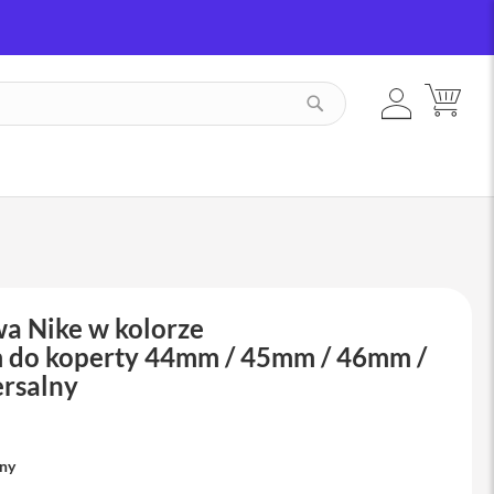
ZALOGUJ
MÓJ
SZUKAJ
SIĘ
a Nike w kolorze
 do koperty 44mm / 45mm / 46mm /
rsalny
pny