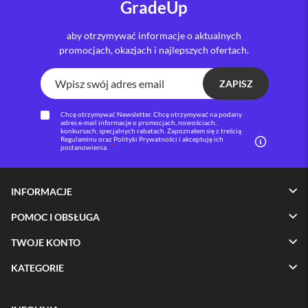
GradeUp
i
P
aby otrzymywać informacje o aktualnych
h
promocjach, okazjach i najlepszych ofertach.
o
n
e
ZAPISZ
1
6
Chcę otrzymywać Newsletter. Chcę otrzymywać na podany
P
adres e-mail informacje o promocjach, nowościach,
l
konkursach, specjalnych rabatach. Zapoznałem się z treścią
Regulaminu oraz Polityki Prywatności i akceptuję ich
u
postanowienia.
s
i
INFORMACJE
P
h
POMOC I OBSŁUGA
o
n
TWOJE KONTO
e
1
KATEGORIE
5
P
r
o