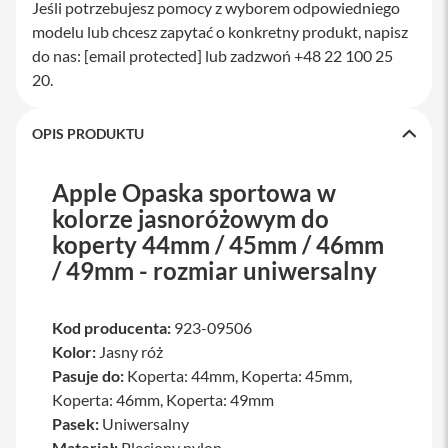
Jeśli potrzebujesz pomocy z wyborem odpowiedniego
a
modelu lub chcesz zapytać o konkretny produkt, napisz
w
i
do nas:
[email protected]
lub zadzwoń +48 22 100 25
a
20.
t
u
r
y
OPIS PRODUKTU
M
Apple Opaska sportowa w
y
s
kolorze jasnoróżowym do
z
k
koperty 44mm / 45mm / 46mm
i
/ 49mm - rozmiar uniwersalny
G
ł
a
Kod producenta:
923-09506
d
Kolor:
Jasny róż
z
Pasuje do:
Koperta: 44mm, Koperta: 45mm,
i
k
Koperta: 46mm, Koperta: 49mm
i
Pasek:
Uniwersalny
Materiał:
Pleciony nylon
K