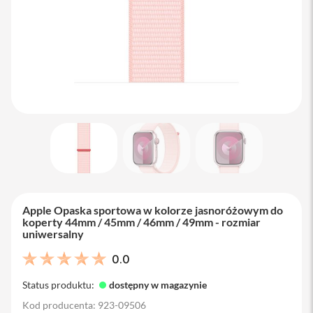
M
a
c
B
o
o
k
A
i
r
1
3
M
a
c
B
Apple Opaska sportowa w kolorze jasnoróżowym do
o
koperty 44mm / 45mm / 46mm / 49mm - rozmiar
o
uniwersalny
k
A
0.0
i
r
Status produktu:
dostępny w magazynie
1
5
Kod producenta: 923-09506