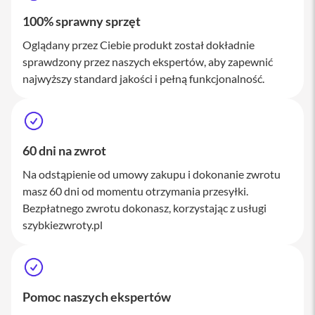
M
100% sprawny sprzęt
a
c
Oglądany przez Ciebie produkt został dokładnie
S
t
sprawdzony przez naszych ekspertów, aby zapewnić
u
najwyższy standard jakości i pełną funkcjonalność.
d
i
o
A
k
60 dni na zwrot
c
e
Na odstąpienie od umowy zakupu i dokonanie zwrotu
s
masz 60 dni od momentu otrzymania przesyłki.
o
Bezpłatnego zwrotu dokonasz, korzystając z usługi
r
i
szybkiezwroty.pl
a
M
a
c
Pomoc naszych ekspertów
K
l