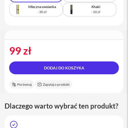
a
Mleczna owsianka
Khaki
c
B
o
o
k
P
r
o
99 zł
1
6
i
M
DODAJ DO KOSZYKA
a
c
Porównaj
Zapytaj o produkt
M
a
c
Dlaczego warto wybrać ten produkt?
m
i
n
i