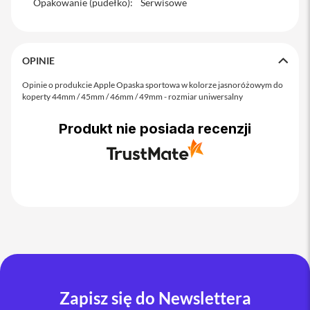
Opakowanie (pudełko)
o
:
Serwisowe
M
a
x
OPINIE
i
P
Opinie o produkcie Apple Opaska sportowa w kolorze jasnoróżowym do
h
koperty 44mm / 45mm / 46mm / 49mm - rozmiar uniwersalny
o
n
Produkt nie posiada recenzji
e
1
7
i
P
h
o
n
e
1
6
P
r
Zapisz się do Newslettera
o