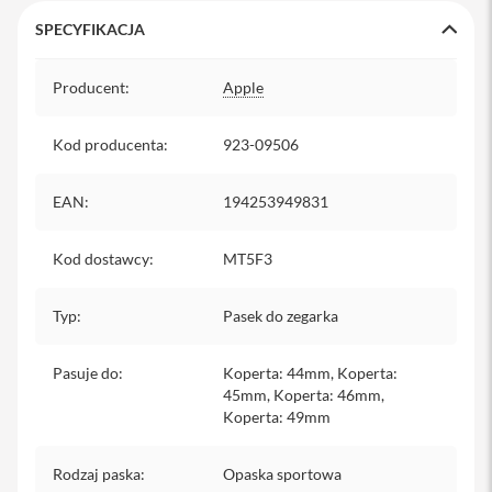
y
SPECYFIKACJA
P
Specyfikacja
l
Producent
:
Apple
e
c
a
Kod producenta
:
923-09506
k
i
EAN
:
194253949831
S
e
r
Kod dostawcy
:
MT5F3
v
i
c
Typ
:
Pasek do zegarka
e
P
a
Pasuje do
:
Koperta: 44mm, Koperta:
c
45mm, Koperta: 46mm,
k
Koperta: 49mm
M
a
c
Rodzaj paska
:
Opaska sportowa