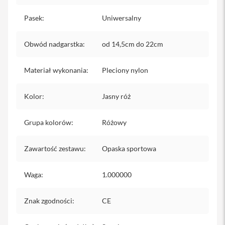
iPhone
Pasek
:
Uniwersalny
i
P
Obwód nadgarstka
:
od 14,5cm do 22cm
h
o
n
Materiał wykonania
:
Pleciony nylon
e
1
7
Kolor
:
Jasny róż
P
r
o
Grupa kolorów
:
Różowy
i
P
Zawartość zestawu
:
Opaska sportowa
h
o
n
Waga
:
1.000000
e
1
7
Znak zgodności
:
CE
P
r