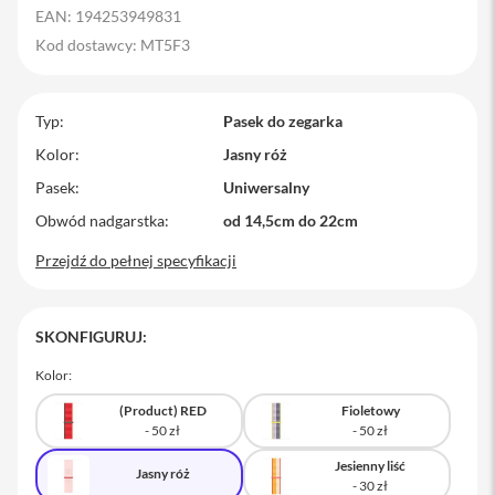
EAN: 194253949831
M
a
Kod dostawcy: MT5F3
c
B
o
Typ
o
Pasek do zegarka
k
Kolor
Jasny róż
P
r
Pasek
Uniwersalny
o
Obwód nadgarstka
od 14,5cm do 22cm
M
Przejdź do pełnej specyfikacji
a
c
B
o
SKONFIGURUJ:
o
k
P
Kolor:
r
o
(Product) RED
Fioletowy
1
4
Jesienny liść
Jasny róż
M