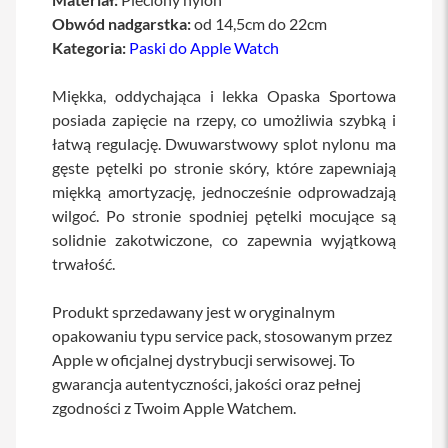
a
Obwód nadgarstka:
od 14,5cm do 22cm
b
Kategoria:
Paski do Apple Watch
l
e
i
Miękka, oddychająca i lekka Opaska Sportowa
a
posiada zapięcie na rzepy, co umożliwia szybką i
d
a
łatwą regulację. Dwuwarstwowy splot nylonu ma
p
gęste pętelki po stronie skóry, które zapewniają
t
e
miękką amortyzację, jednocześnie odprowadzają
r
wilgoć. Po stronie spodniej pętelki mocujące są
y
solidnie zakotwiczone, co zapewnia wyjątkową
Ł
trwałość.
a
d
o
Produkt sprzedawany jest w oryginalnym
w
opakowaniu typu service pack, stosowanym przez
a
Apple w oficjalnej dystrybucji serwisowej. To
r
k
gwarancja autentyczności, jakości oraz pełnej
i
zgodności z Twoim Apple Watchem.
i
z
a