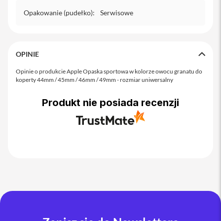
o
M
Opakowanie (pudełko)
:
Serwisowe
a
x
i
OPINIE
P
h
Opinie o produkcie Apple Opaska sportowa w kolorze owocu granatu do
o
koperty 44mm / 45mm / 46mm / 49mm - rozmiar uniwersalny
n
e
1
Produkt nie posiada recenzji
7
i
P
h
o
n
e
1
6
P
r
o