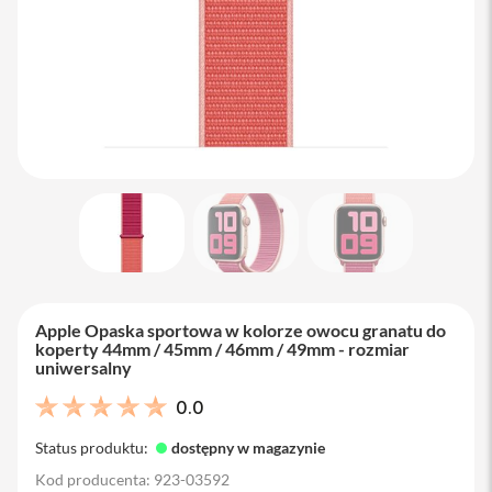
M
a
c
B
o
o
k
A
i
r
1
3
M
a
c
B
Apple Opaska sportowa w kolorze owocu granatu do
o
koperty 44mm / 45mm / 46mm / 49mm - rozmiar
o
uniwersalny
k
A
0.0
i
r
Status produktu:
dostępny w magazynie
1
5
Kod producenta: 923-03592