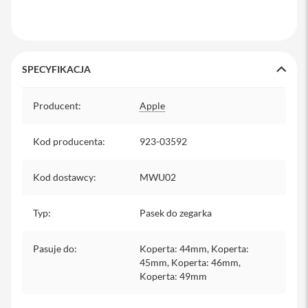
y
P
l
e
SPECYFIKACJA
c
a
k
Specyfikacja
i
Producent
:
Apple
S
Kod producenta
:
923-03592
e
r
v
Kod dostawcy
:
MWU02
i
c
e
Typ
:
Pasek do zegarka
P
a
c
Pasuje do
:
Koperta: 44mm, Koperta:
k
45mm, Koperta: 46mm,
M
Koperta: 49mm
a
c