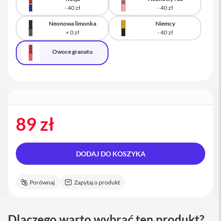
a
c
B
Neonowa limonka
Niemcy
o
o
k
Owoce granatu
P
r
o
1
6
i
89 zł
M
a
c
M
DODAJ DO KOSZYKA
a
c
m
Porównaj
Zapytaj o produkt
i
n
i
Dlaczego warto wybrać ten produkt?