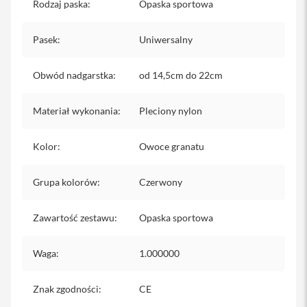
Rodzaj paska
:
Opaska sportowa
iPhone
i
Pasek
:
Uniwersalny
P
h
o
Obwód nadgarstka
:
od 14,5cm do 22cm
n
e
Materiał wykonania
1
:
Pleciony nylon
7
P
Kolor
:
Owoce granatu
r
o
Grupa kolorów
:
Czerwony
i
P
h
Zawartość zestawu
:
Opaska sportowa
o
n
e
Waga
:
1.000000
1
7
P
Znak zgodności
:
CE
r