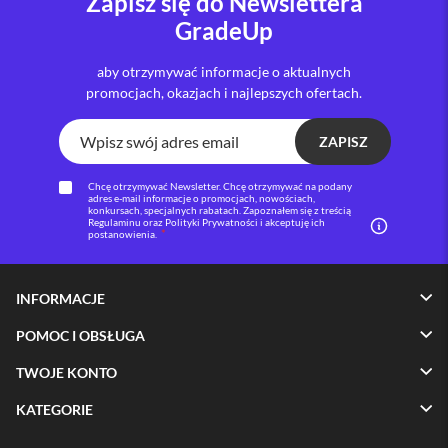
Zapisz się do Newslettera
GradeUp
i
P
h
aby otrzymywać informacje o aktualnych
o
promocjach, okazjach i najlepszych ofertach.
n
e
1
ZAPISZ
6
P
Chcę otrzymywać Newsletter. Chcę otrzymywać na podany
l
adres e-mail informacje o promocjach, nowościach,
u
konkursach, specjalnych rabatach. Zapoznałem się z treścią
Regulaminu oraz Polityki Prywatności i akceptuję ich
s
postanowienia.
i
P
INFORMACJE
h
o
POMOC I OBSŁUGA
n
e
TWOJE KONTO
1
5
P
KATEGORIE
r
o