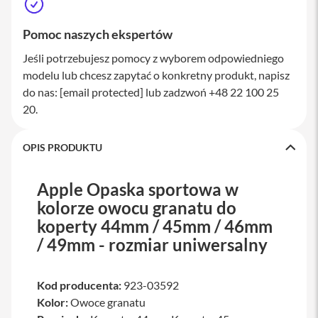
a
w
Pomoc naszych ekspertów
i
a
Jeśli potrzebujesz pomocy z wyborem odpowiedniego
t
u
modelu lub chcesz zapytać o konkretny produkt, napisz
r
do nas:
[email protected]
lub zadzwoń +48 22 100 25
y
20.
M
y
s
OPIS PRODUKTU
z
k
i
Apple Opaska sportowa w
kolorze owocu granatu do
G
ł
koperty 44mm / 45mm / 46mm
a
/ 49mm - rozmiar uniwersalny
d
z
i
k
Kod producenta:
923-03592
i
Kolor:
Owoce granatu
K