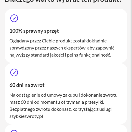
M
a
c
S
t
u
100% sprawny sprzęt
d
i
Oglądany przez Ciebie produkt został dokładnie
o
sprawdzony przez naszych ekspertów, aby zapewnić
najwyższy standard jakości i pełną funkcjonalność.
A
k
c
e
s
o
60 dni na zwrot
r
i
Na odstąpienie od umowy zakupu i dokonanie zwrotu
a
masz 60 dni od momentu otrzymania przesyłki.
M
Bezpłatnego zwrotu dokonasz, korzystając z usługi
a
c
szybkiezwroty.pl
K
l