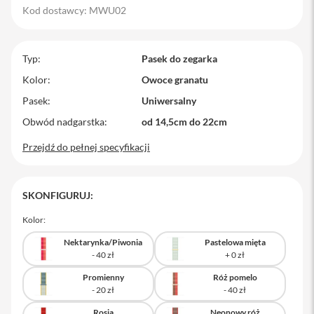
Kod dostawcy: MWU02
M
a
c
B
Typ
Pasek do zegarka
o
o
Kolor
Owoce granatu
k
Pasek
Uniwersalny
P
r
Obwód nadgarstka
od 14,5cm do 22cm
o
Przejdź do pełnej specyfikacji
M
a
c
B
SKONFIGURUJ:
o
o
Kolor:
k
P
Nektarynka/Piwonia
Pastelowa mięta
r
o
1
Promienny
Róż pomelo
4
M
Rosja
Neonowy róż