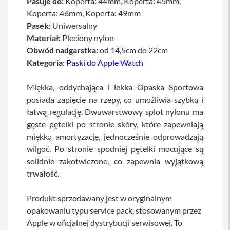
Pasuje do:
Koperta: 44mm, Koperta: 45mm,
a
Koperta: 46mm, Koperta: 49mm
b
Pasek:
Uniwersalny
l
e
Materiał:
Pleciony nylon
i
Obwód nadgarstka:
od 14,5cm do 22cm
a
d
Kategoria:
Paski do Apple Watch
a
p
Miękka, oddychająca i lekka Opaska Sportowa
t
e
posiada zapięcie na rzepy, co umożliwia szybką i
r
łatwą regulację. Dwuwarstwowy splot nylonu ma
y
gęste pętelki po stronie skóry, które zapewniają
Ł
miękką amortyzację, jednocześnie odprowadzają
a
wilgoć. Po stronie spodniej pętelki mocujące są
d
o
solidnie zakotwiczone, co zapewnia wyjątkową
w
trwałość.
a
r
k
Produkt sprzedawany jest w oryginalnym
i
opakowaniu typu service pack, stosowanym przez
i
z
Apple w oficjalnej dystrybucji serwisowej. To
a