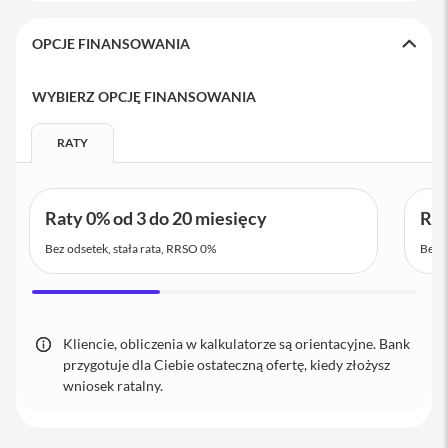
i
OPCJE FINANSOWANIA
P
h
o
WYBIERZ OPCJĘ FINANSOWANIA
n
e
1
RATY
6
P
l
u
Raty 0% od 3 do 20 miesięcy
Rat
s
Bez odsetek, stała rata, RRSO 0%
Bez o
i
P
h
o
n
Kliencie, obliczenia w kalkulatorze są orientacyjne. Bank
e
przygotuje dla Ciebie ostateczną ofertę, kiedy złożysz
1
wniosek ratalny.
5
P
r
o