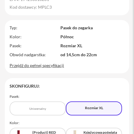
M
Kod dostawcy: MPLC3
a
c
B
o
Typ
Pasek do zegarka
o
Kolor
Północ
k
P
Pasek
Rozmiar XL
r
o
Obwód nadgarstka
od 14,5cm do 22cm
Przejdź do pełnej specyfikacji
M
a
c
B
SKONFIGURUJ:
o
o
k
Pasek:
P
r
Rozmiar XL
Uniwersalny
o
1
4
Kolor:
M
(Product) RED
Księżycowa poświata