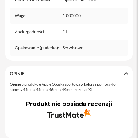
o
M
a
Waga
:
1.000000
x
i
Znak zgodności
:
CE
P
h
o
Opakowanie (pudełko)
:
Serwisowe
n
e
1
7
OPINIE
i
Opinie o produkcie Apple Opaska sportowa w kolorze północy do
P
koperty 44mm / 45mm / 46mm / 49mm - rozmiar XL
h
o
n
Produkt nie posiada recenzji
e
1
6
P
r
o