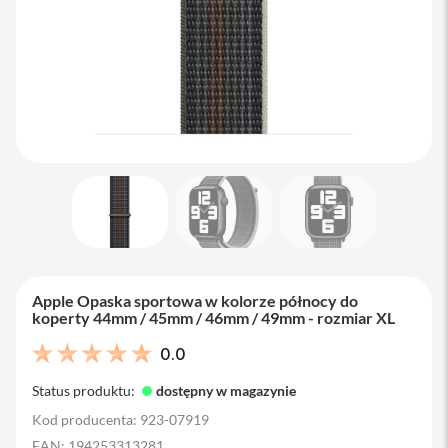
M
a
c
B
o
o
k
A
i
r
1
3
M
a
c
B
Apple Opaska sportowa w kolorze północy do
o
koperty 44mm / 45mm / 46mm / 49mm - rozmiar XL
o
k
0.0
A
i
Status produktu:
dostępny w magazynie
r
1
Kod producenta: 923-07919
5
EAN: 194253313281