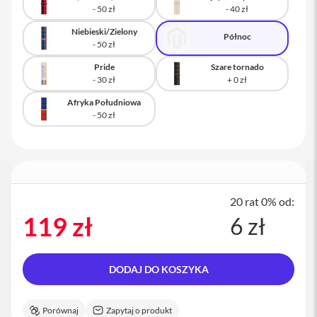
a
c
Niebieski/Zielony
B
Północ
o
o
Pride
Szare tornado
k
P
r
Afryka Południowa
o
1
6
i
M
a
c
20 rat 0% od:
119 zł
6 zł
M
a
c
m
DODAJ DO KOSZYKA
i
n
i
Porównaj
Zapytaj o produkt