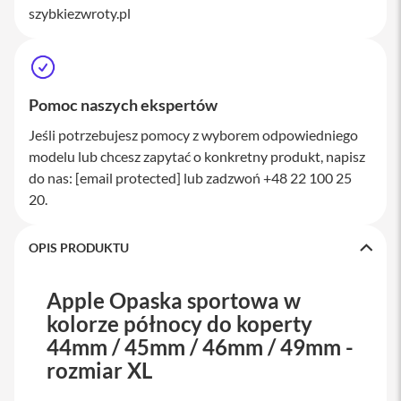
szybkiezwroty.pl
a
w
i
a
t
u
Pomoc naszych ekspertów
r
y
Jeśli potrzebujesz pomocy z wyborem odpowiedniego
M
modelu lub chcesz zapytać o konkretny produkt, napisz
y
do nas:
[email protected]
lub zadzwoń +48 22 100 25
s
z
20.
k
i
OPIS PRODUKTU
G
ł
a
Apple Opaska sportowa w
d
kolorze północy do koperty
z
i
44mm / 45mm / 46mm / 49mm -
k
rozmiar XL
i
K