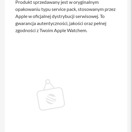
Produkt sprzedawany jest w oryginalnym
s
opakowaniu typu service pack, stosowanym przez
i
l
Apple w oficjalnej dystrybucji serwisowej. To
a
gwarancja autentyczności, jakości oraz pełnej
n
i
zgodności z Twoim Apple Watchem.
e
E
t
u
i
P
o
k
r
o
w
c
e
i
t
o
r
b