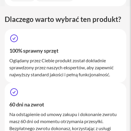
M
a
c
Dlaczego warto wybrać ten produkt?
S
t
u
d
i
o
100% sprawny sprzęt
A
Oglądany przez Ciebie produkt został dokładnie
k
c
sprawdzony przez naszych ekspertów, aby zapewnić
e
najwyższy standard jakości i pełną funkcjonalność.
s
o
r
i
a
M
60 dni na zwrot
a
Na odstąpienie od umowy zakupu i dokonanie zwrotu
c
masz 60 dni od momentu otrzymania przesyłki.
K
Bezpłatnego zwrotu dokonasz, korzystając z usługi
l