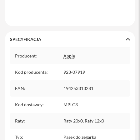
y
P
l
e
c
a
SPECYFIKACJA
k
i
Specyfikacja
Producent
:
Apple
S
e
r
Kod producenta
:
923-07919
v
i
c
EAN
:
194253313281
e
P
a
Kod dostawcy
:
MPLC3
c
k
Raty
:
Raty 20x0, Raty 12x0
M
a
c
Typ
:
Pasek do zegarka