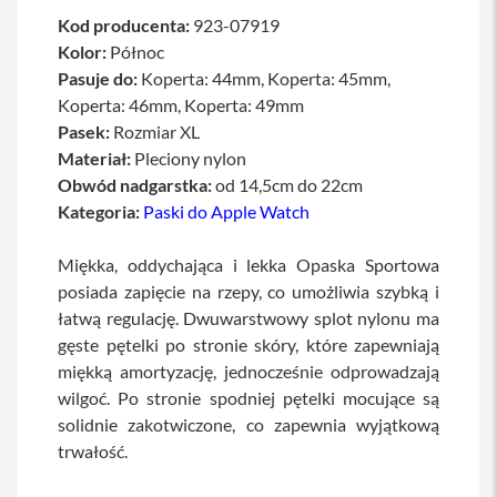
a
Kod producenta:
923-07919
b
Kolor:
Północ
l
e
Pasuje do:
Koperta: 44mm, Koperta: 45mm,
i
Koperta: 46mm, Koperta: 49mm
a
Pasek:
Rozmiar XL
d
a
Materiał:
Pleciony nylon
p
Obwód nadgarstka:
od 14,5cm do 22cm
t
e
Kategoria:
Paski do Apple Watch
r
y
Miękka, oddychająca i lekka Opaska Sportowa
Ł
posiada zapięcie na rzepy, co umożliwia szybką i
a
łatwą regulację. Dwuwarstwowy splot nylonu ma
d
o
gęste pętelki po stronie skóry, które zapewniają
w
miękką amortyzację, jednocześnie odprowadzają
a
wilgoć. Po stronie spodniej pętelki mocujące są
r
k
solidnie zakotwiczone, co zapewnia wyjątkową
i
trwałość.
i
z
a