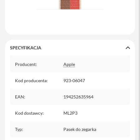
y
P
l
e
c
a
k
SPECYFIKACJA
i
Specyfikacja
S
Producent
:
Apple
e
r
v
Kod producenta
:
923-06047
i
c
e
EAN
:
194252635964
P
a
c
Kod dostawcy
:
ML2P3
k
M
a
Typ
:
Pasek do zegarka
c