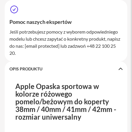
a
w
i
a
Pomoc naszych ekspertów
t
u
Jeśli potrzebujesz pomocy z wyborem odpowiedniego
r
modelu lub chcesz zapytać o konkretny produkt, napisz
y
do nas:
[email protected]
lub zadzwoń +48 22 100 25
M
20.
y
s
z
OPIS PRODUKTU
k
i
Apple Opaska sportowa w
G
ł
kolorze różowego
a
pomelo/beżowym do koperty
d
z
38mm / 40mm / 41mm / 42mm -
i
rozmiar uniwersalny
k
i
K