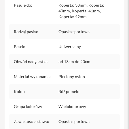
iPhone
Pasuje do
:
Koperta: 38mm, Koperta:
40mm, Koperta: 41mm,
i
Koperta: 42mm
P
h
o
Rodzaj paska
:
Opaska sportowa
n
e
Pasek
1
:
Uniwersalny
7
P
Obwód nadgarstka
:
od 13cm do 20cm
r
o
Materiał wykonania
:
Pleciony nylon
i
P
h
Kolor
:
Róż pomelo
o
n
e
Grupa kolorów
:
Wielokolorowy
1
7
P
Zawartość zestawu
:
Opaska sportowa
r