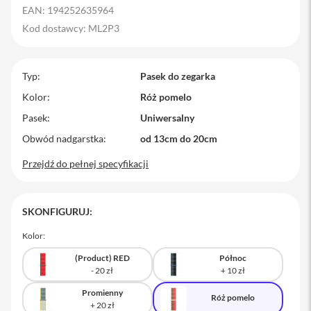
EAN: 194252635964
M
a
Kod dostawcy: ML2P3
c
B
o
Typ
o
Pasek do zegarka
k
Kolor
Róż pomelo
P
r
Pasek
Uniwersalny
o
Obwód nadgarstka
od 13cm do 20cm
M
Przejdź do pełnej specyfikacji
a
c
B
o
SKONFIGURUJ:
o
k
P
Kolor:
r
o
(Product) RED
Północ
1
4
Promienny
Róż pomelo
M