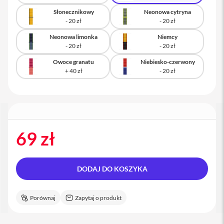
a
Słonecznikowy
Neonowa cytryna
c
B
o
Neonowa limonka
Niemcy
o
k
P
Owoce granatu
Niebiesko-czerwony
r
o
1
6
i
M
a
69 zł
c
M
a
DODAJ DO KOSZYKA
c
m
i
Porównaj
Zapytaj o produkt
n
i