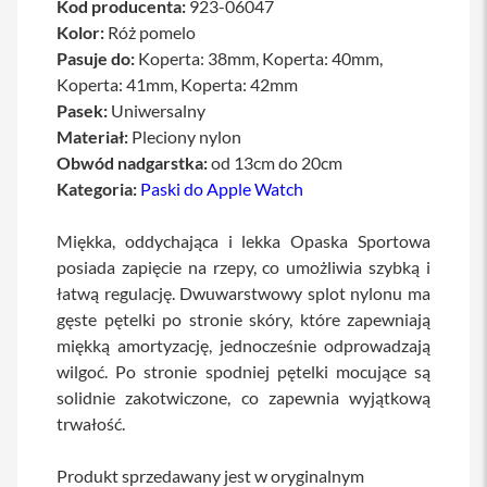
Kod producenta:
923-06047
a
Kolor:
Róż pomelo
b
l
Pasuje do:
Koperta: 38mm, Koperta: 40mm,
e
Koperta: 41mm, Koperta: 42mm
i
Pasek:
Uniwersalny
a
d
Materiał:
Pleciony nylon
a
Obwód nadgarstka:
od 13cm do 20cm
p
t
Kategoria:
Paski do Apple Watch
e
r
Miękka, oddychająca i lekka Opaska Sportowa
y
posiada zapięcie na rzepy, co umożliwia szybką i
Ł
łatwą regulację. Dwuwarstwowy splot nylonu ma
a
d
gęste pętelki po stronie skóry, które zapewniają
o
miękką amortyzację, jednocześnie odprowadzają
w
wilgoć. Po stronie spodniej pętelki mocujące są
a
r
solidnie zakotwiczone, co zapewnia wyjątkową
k
trwałość.
i
i
z
Produkt sprzedawany jest w oryginalnym
a