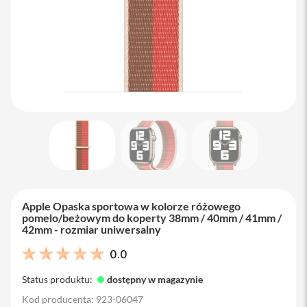
M
a
c
B
o
o
k
A
i
r
1
3
M
a
c
B
Apple Opaska sportowa w kolorze różowego
o
pomelo/beżowym do koperty 38mm / 40mm / 41mm /
o
42mm - rozmiar uniwersalny
k
A
0.0
i
r
Status produktu:
dostępny w magazynie
1
5
Kod producenta: 923-06047