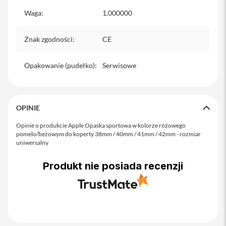
o
M
Waga
:
1.000000
a
x
Znak zgodności
:
CE
i
P
Opakowanie (pudełko)
:
Serwisowe
h
o
n
e
1
OPINIE
7
Opinie o produkcie Apple Opaska sportowa w kolorze różowego
i
pomelo/beżowym do koperty 38mm / 40mm / 41mm / 42mm - rozmiar
P
uniwersalny
h
o
Produkt nie posiada recenzji
n
e
1
6
P
r
o