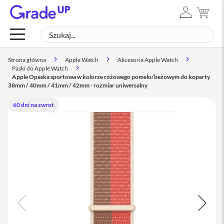
ZALOGUJ
MÓJ
Mac
SIĘ
Szukaj
SZUK
M
a
c
Strona główna
Apple Watch
Akcesoria Apple Watch
B
Paski do Apple Watch
o
Apple Opaska sportowa w kolorze różowego pomelo/beżowym do koperty
o
38mm / 40mm / 41mm / 42mm - rozmiar uniwersalny
k
N
60 dni na zwrot
e
o
M
a
c
B
o
o
k
A
i
r