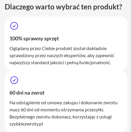
M
Dlaczego warto wybrać ten produkt?
a
c
S
t
u
d
100% sprawny sprzęt
i
o
Oglądany przez Ciebie produkt został dokładnie
sprawdzony przez naszych ekspertów, aby zapewnić
A
k
najwyższy standard jakości i pełną funkcjonalność.
c
e
s
o
r
60 dni na zwrot
i
a
Na odstąpienie od umowy zakupu i dokonanie zwrotu
M
masz 60 dni od momentu otrzymania przesyłki.
a
c
Bezpłatnego zwrotu dokonasz, korzystając z usługi
szybkiezwroty.pl
K
l