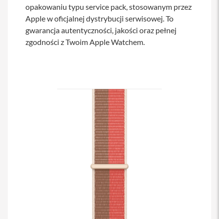
opakowaniu typu service pack, stosowanym przez
s
i
Apple w oficjalnej dystrybucji serwisowej. To
l
gwarancja autentyczności, jakości oraz pełnej
a
n
zgodności z Twoim Apple Watchem.
i
e
E
t
u
i
P
o
k
r
o
w
c
e
i
t
o
r
b