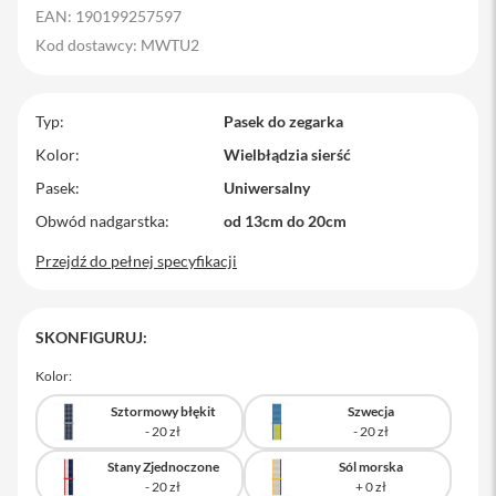
EAN: 190199257597
M
a
Kod dostawcy: MWTU2
c
B
o
Typ
o
Pasek do zegarka
k
Kolor
Wielbłądzia sierść
P
r
Pasek
Uniwersalny
o
Obwód nadgarstka
od 13cm do 20cm
M
Przejdź do pełnej specyfikacji
a
c
B
o
SKONFIGURUJ:
o
k
P
Kolor:
r
o
Sztormowy błękit
Szwecja
1
4
Stany Zjednoczone
Sól morska
M