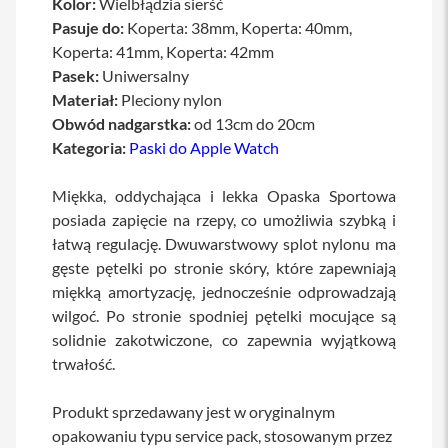
Kolor:
Wielbłądzia sierść
a
Pasuje do:
Koperta: 38mm, Koperta: 40mm,
b
Koperta: 41mm, Koperta: 42mm
l
e
Pasek:
Uniwersalny
i
Materiał:
Pleciony nylon
a
d
Obwód nadgarstka:
od 13cm do 20cm
a
Kategoria:
Paski do Apple Watch
p
t
e
Miękka, oddychająca i lekka Opaska Sportowa
r
posiada zapięcie na rzepy, co umożliwia szybką i
y
łatwą regulację. Dwuwarstwowy splot nylonu ma
Ł
gęste pętelki po stronie skóry, które zapewniają
a
miękką amortyzację, jednocześnie odprowadzają
d
o
wilgoć. Po stronie spodniej pętelki mocujące są
w
solidnie zakotwiczone, co zapewnia wyjątkową
a
r
trwałość.
k
i
Produkt sprzedawany jest w oryginalnym
i
z
opakowaniu typu service pack, stosowanym przez
a