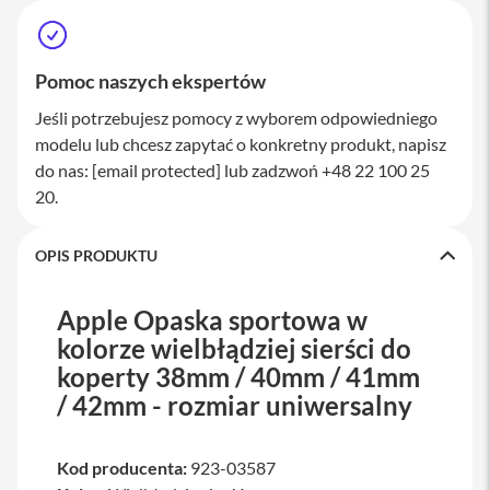
a
w
i
a
Pomoc naszych ekspertów
t
u
Jeśli potrzebujesz pomocy z wyborem odpowiedniego
r
modelu lub chcesz zapytać o konkretny produkt, napisz
y
do nas:
[email protected]
lub zadzwoń +48 22 100 25
M
20.
y
s
z
OPIS PRODUKTU
k
i
Apple Opaska sportowa w
G
ł
kolorze wielbłądziej sierści do
a
koperty 38mm / 40mm / 41mm
d
z
/ 42mm - rozmiar uniwersalny
i
k
i
Kod producenta:
923-03587
K