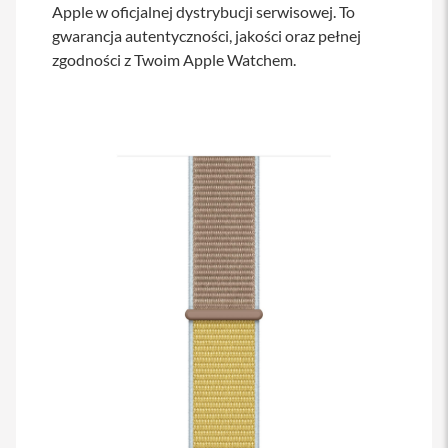
Apple w oficjalnej dystrybucji serwisowej. To
s
i
gwarancja autentyczności, jakości oraz pełnej
l
zgodności z Twoim Apple Watchem.
a
n
i
e
E
t
u
i
P
o
k
r
o
w
c
e
i
t
o
r
b