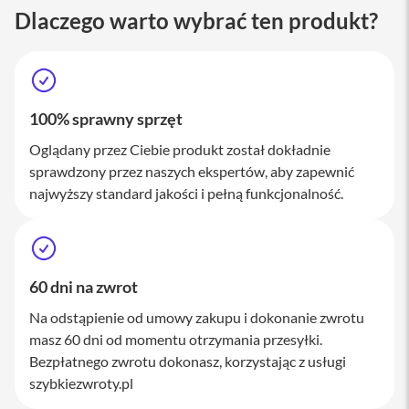
M
Dlaczego warto wybrać ten produkt?
a
c
S
t
u
d
100% sprawny sprzęt
i
o
Oglądany przez Ciebie produkt został dokładnie
sprawdzony przez naszych ekspertów, aby zapewnić
A
k
najwyższy standard jakości i pełną funkcjonalność.
c
e
s
o
r
60 dni na zwrot
i
a
Na odstąpienie od umowy zakupu i dokonanie zwrotu
M
masz 60 dni od momentu otrzymania przesyłki.
a
c
Bezpłatnego zwrotu dokonasz, korzystając z usługi
szybkiezwroty.pl
K
l