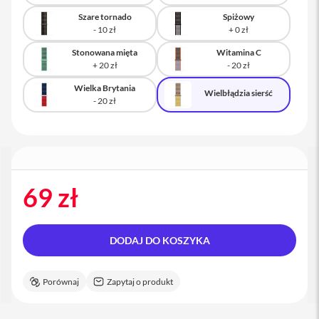
a
Szare tornado
Spiżowy
c
B
o
Stonowana mięta
Witamina C
o
k
P
Wielka Brytania
r
Wielbłądzia sierść
o
1
6
i
M
a
69 zł
c
M
a
DODAJ DO KOSZYKA
c
m
i
Porównaj
Zapytaj o produkt
n
i