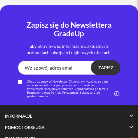
i
P
h
Zapisz się do Newslettera
o
n
GradeUp
e
1
aby otrzymywać informacje o aktualnych
6
promocjach, okazjach i najlepszych ofertach.
P
l
u
ZAPISZ
s
i
Chcę otrzymywać Newsletter. Chcę otrzymywać na podany
adres e-mail informacje o promocjach, nowościach,
P
konkursach, specjalnych rabatach. Zapoznałem się z treścią
h
Regulaminu oraz Polityki Prywatności i akceptuję ich
postanowienia.
o
n
e
1
INFORMACJE
5
P
POMOC I OBSŁUGA
r
o