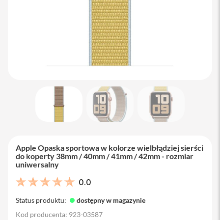
M
a
c
B
o
o
k
A
i
r
1
3
M
a
c
B
Apple Opaska sportowa w kolorze wielbłądziej sierści
o
do koperty 38mm / 40mm / 41mm / 42mm - rozmiar
o
uniwersalny
k
A
0.0
i
r
Status produktu:
dostępny w magazynie
1
5
Kod producenta: 923-03587