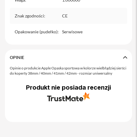
o
M
a
Znak zgodności
:
CE
x
i
Opakowanie (pudełko)
:
Serwisowe
P
h
o
n
e
OPINIE
1
7
Opinie o produkcie Apple Opaska sportowa w kolorze wielbłądziej sierści
do koperty 38mm / 40mm / 41mm / 42mm - rozmiar uniwersalny
i
P
Produkt nie posiada recenzji
h
o
n
e
1
6
P
r
o