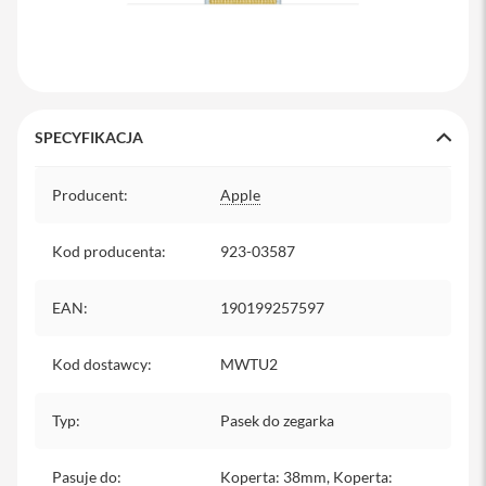
y
P
l
e
c
a
SPECYFIKACJA
k
i
Specyfikacja
Producent
:
Apple
S
e
r
Kod producenta
:
923-03587
v
i
c
EAN
:
190199257597
e
P
a
Kod dostawcy
:
MWTU2
c
k
Typ
M
:
Pasek do zegarka
a
c
Pasuje do
:
Koperta: 38mm, Koperta: