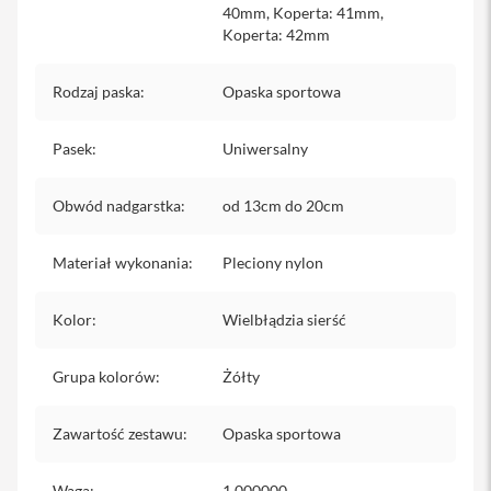
40mm, Koperta: 41mm,
iPhone
Koperta: 42mm
i
P
Rodzaj paska
:
Opaska sportowa
h
o
n
Pasek
:
Uniwersalny
e
1
7
Obwód nadgarstka
:
od 13cm do 20cm
P
r
o
Materiał wykonania
:
Pleciony nylon
i
P
Kolor
:
Wielbłądzia sierść
h
o
Grupa kolorów
n
:
Żółty
e
1
Zawartość zestawu
:
Opaska sportowa
7
P
r
Waga
:
1.000000