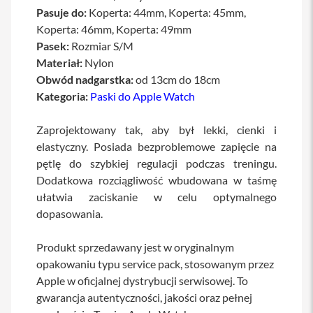
a
Pasuje do:
Koperta: 44mm, Koperta: 45mm,
w
Koperta: 46mm, Koperta: 49mm
i
Pasek:
a
Rozmiar S/M
t
Materiał:
Nylon
u
Obwód nadgarstka:
od 13cm do 18cm
r
y
Kategoria:
Paski do Apple Watch
M
Zaprojektowany tak, aby był lekki, cienki i
y
s
elastyczny. Posiada bezproblemowe zapięcie na
z
pętlę do szybkiej regulacji podczas treningu.
k
i
Dodatkowa rozciągliwość wbudowana w taśmę
ułatwia zaciskanie w celu optymalnego
G
dopasowania.
ł
a
d
Produkt sprzedawany jest w oryginalnym
z
opakowaniu typu service pack, stosowanym przez
i
k
Apple w oficjalnej dystrybucji serwisowej. To
i
gwarancja autentyczności, jakości oraz pełnej
K