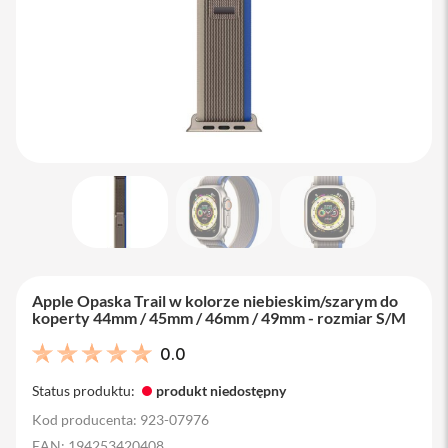
M
a
c
B
o
o
k
A
i
r
1
3
M
a
c
B
Apple Opaska Trail w kolorze niebieskim/szarym do
o
koperty 44mm / 45mm / 46mm / 49mm - rozmiar S/M
o
k
0.0
A
i
Status produktu:
produkt niedostępny
r
1
Kod producenta: 923-07976
5
EAN: 194253420408