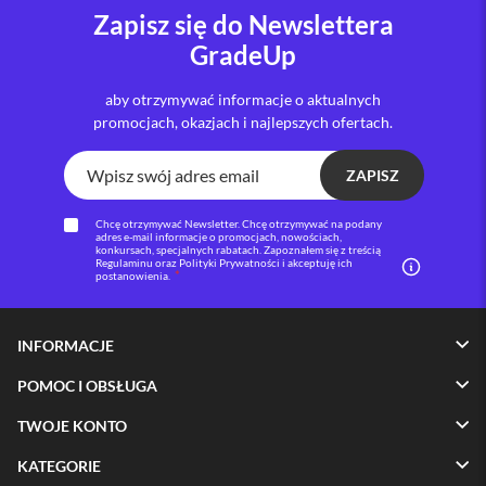
o
Zapisz się do Newslettera
M
a
GradeUp
x
aby otrzymywać informacje o aktualnych
i
promocjach, okazjach i najlepszych ofertach.
P
h
o
ZAPISZ
n
e
1
Chcę otrzymywać Newsletter. Chcę otrzymywać na podany
adres e-mail informacje o promocjach, nowościach,
7
konkursach, specjalnych rabatach. Zapoznałem się z treścią
Regulaminu oraz Polityki Prywatności i akceptuję ich
postanowienia.
i
P
h
o
INFORMACJE
n
e
POMOC I OBSŁUGA
1
6
TWOJE KONTO
P
r
KATEGORIE
o