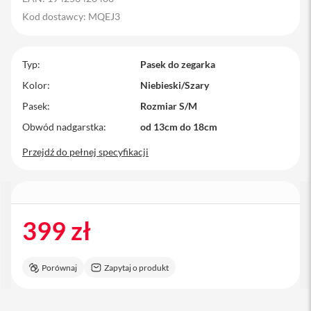
M
Kod dostawcy: MQEJ3
a
c
B
o
Typ
Pasek do zegarka
o
Kolor
Niebieski/Szary
k
P
Pasek
Rozmiar S/M
r
o
Obwód nadgarstka
od 13cm do 18cm
Przejdź do pełnej specyfikacji
M
a
c
B
o
o
399 zł
k
P
r
o
Porównaj
Zapytaj o produkt
1
4
M