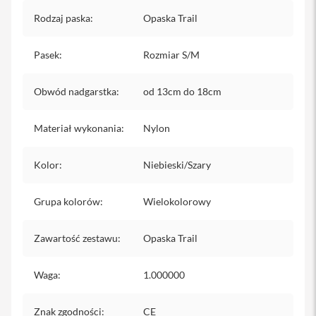
y
Rodzaj paska
:
Opaska Trail
P
l
Pasek
:
Rozmiar S/M
e
c
a
Obwód nadgarstka
:
od 13cm do 18cm
k
i
Materiał wykonania
:
Nylon
S
e
r
Kolor
:
Niebieski/Szary
v
i
c
Grupa kolorów
:
Wielokolorowy
e
P
a
Zawartość zestawu
:
Opaska Trail
c
k
M
Waga
:
1.000000
a
c
Znak zgodności
:
CE