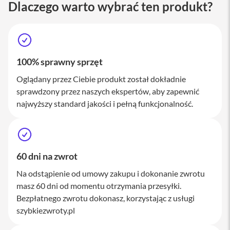
Dlaczego warto wybrać ten produkt?
a
c
B
o
o
k
P
100% sprawny sprzęt
r
o
Oglądany przez Ciebie produkt został dokładnie
1
sprawdzony przez naszych ekspertów, aby zapewnić
6
najwyższy standard jakości i pełną funkcjonalność.
i
M
a
c
60 dni na zwrot
M
a
Na odstąpienie od umowy zakupu i dokonanie zwrotu
c
masz 60 dni od momentu otrzymania przesyłki.
m
i
Bezpłatnego zwrotu dokonasz, korzystając z usługi
n
szybkiezwroty.pl
i