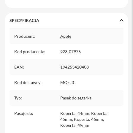
s
i
l
a
SPECYFIKACJA
n
i
Specyfikacja
e
Producent
:
Apple
E
t
Kod producenta
:
923-07976
u
i
EAN
:
194253420408
P
o
k
Kod dostawcy
:
MQEJ3
r
o
w
Typ
:
Pasek do zegarka
c
e
i
Pasuje do
:
Koperta: 44mm, Koperta:
t
45mm, Koperta: 46mm,
o
Koperta: 49mm
r
b