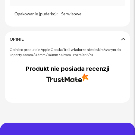
iPhone
Opakowanie (pudełko)
:
Serwisowe
i
P
h
o
n
OPINIE
e
1
Opinie o produkcie Apple Opaska Trail w kolorze niebieskim/szarym do
7
koperty 44mm / 45mm / 46mm / 49mm - rozmiar S/M
P
r
Produkt nie posiada recenzji
o
i
P
h
o
n
e
1
7
P
r