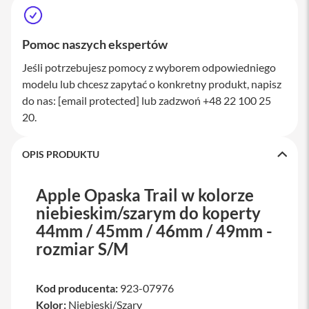
M
a
c
Pomoc naszych ekspertów
S
t
Jeśli potrzebujesz pomocy z wyborem odpowiedniego
u
d
modelu lub chcesz zapytać o konkretny produkt, napisz
i
do nas:
[email protected]
lub zadzwoń +48 22 100 25
o
20.
A
k
OPIS PRODUKTU
c
e
s
Apple Opaska Trail w kolorze
o
r
niebieskim/szarym do koperty
i
44mm / 45mm / 46mm / 49mm -
a
M
rozmiar S/M
a
c
Kod producenta:
923-07976
K
Kolor:
Niebieski/Szary
l