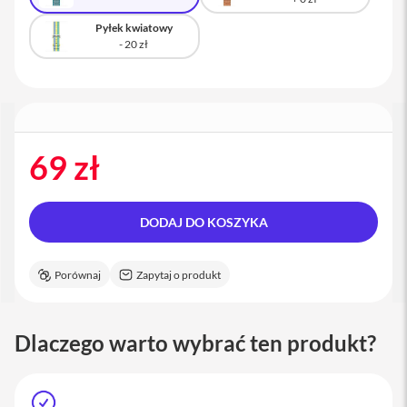
a
c
Pyłek kwiatowy
B
o
o
k
P
r
o
1
69 zł
6
i
M
DODAJ DO KOSZYKA
a
c
Porównaj
Zapytaj o produkt
M
a
c
m
Dlaczego warto wybrać ten produkt?
i
n
i