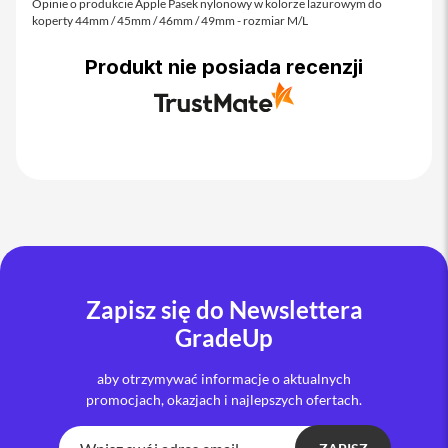
o
Opinie o produkcie Apple Pasek nylonowy w kolorze lazurowym do
koperty 44mm / 45mm / 46mm / 49mm - rozmiar M/L
M
a
x
Produkt nie posiada recenzji
i
P
h
o
n
e
1
7
i
P
h
Zapisz się do Newslettera
o
n
GradeUp
e
1
aby otrzymywać informacje o aktualnych
6
promocjach, okazjach i najlepszych ofertach.
P
r
o