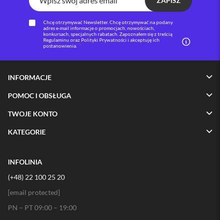
ZAPISZ
i
P
Chcę otrzymywać Newsletter. Chcę otrzymywać na podany
adres e-mail informacje o promocjach, nowościach,
h
konkursach, specjalnych rabatach. Zapoznałem się z treścią
o
Regulaminu oraz Polityki Prywatności i akceptuję ich
postanowienia.
n
e
1
6
INFORMACJE
P
l
POMOC I OBSŁUGA
u
s
TWOJE KONTO
i
KATEGORIE
P
h
o
INFOLINIA
n
e
(+48) 22 100 25 20
1
5
[email protected]
P
PN – PT 09:00 – 19:00
r
o