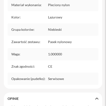
iPhone
Materiał wykonania
:
Pleciony nylon
i
P
Kolor
:
Lazurowy
h
o
Grupa kolorów
:
Niebieski
n
e
1
Zawartość zestawu
:
Pasek nylonowy
7
P
r
Waga
:
1.000000
o
i
Znak zgodności
:
CE
P
h
o
Opakowanie (pudełko)
:
Serwisowe
n
e
1
7
P
OPINIE
r