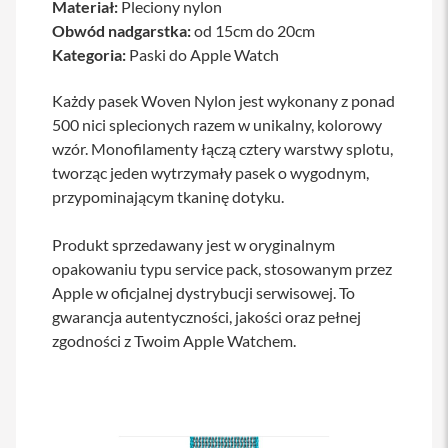
Materiał:
Pleciony nylon
a
Obwód nadgarstka:
od 15cm do 20cm
b
l
Kategoria:
Paski do Apple Watch
e
i
Każdy pasek Woven Nylon jest wykonany z ponad
a
d
500 nici splecionych razem w unikalny, kolorowy
a
wzór. Monofilamenty łączą cztery warstwy splotu,
p
t
tworząc jeden wytrzymały pasek o wygodnym,
e
przypominającym tkaninę dotyku.
r
y
Produkt sprzedawany jest w oryginalnym
Ł
opakowaniu typu service pack, stosowanym przez
a
Apple w oficjalnej dystrybucji serwisowej. To
d
o
gwarancja autentyczności, jakości oraz pełnej
w
zgodności z Twoim Apple Watchem.
a
r
k
i
i
z
a