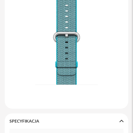
s
i
l
a
n
i
e
E
t
u
i
P
o
k
r
o
w
c
e
i
t
SPECYFIKACJA
o
r
Specyfikacja
b