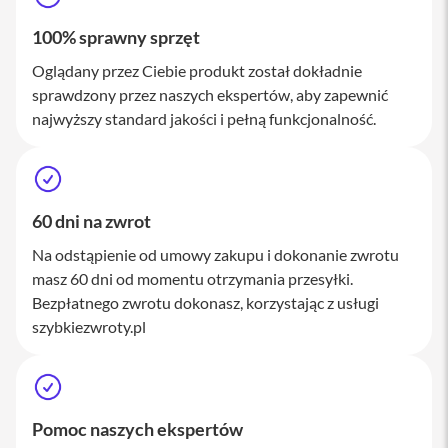
M
a
100% sprawny sprzęt
c
S
Oglądany przez Ciebie produkt został dokładnie
t
sprawdzony przez naszych ekspertów, aby zapewnić
u
najwyższy standard jakości i pełną funkcjonalność.
d
i
o
A
k
60 dni na zwrot
c
e
Na odstąpienie od umowy zakupu i dokonanie zwrotu
s
masz 60 dni od momentu otrzymania przesyłki.
o
r
Bezpłatnego zwrotu dokonasz, korzystając z usługi
i
szybkiezwroty.pl
a
M
a
c
Pomoc naszych ekspertów
K
l