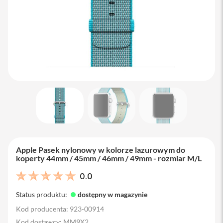
M
a
c
B
o
o
k
A
i
r
1
3
M
a
c
B
Apple Pasek nylonowy w kolorze lazurowym do
o
koperty 44mm / 45mm / 46mm / 49mm - rozmiar M/L
o
k
0.0
A
i
Status produktu:
dostępny w magazynie
r
1
Kod producenta: 923-00914
5
Kod dostawcy: MM9X2