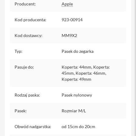
Producent
:
Apple
y
P
Kod producenta
:
923-00914
l
e
c
Kod dostawcy
:
MM9X2
a
k
i
Typ
:
Pasek do zegarka
S
e
Pasuje do
:
Koperta: 44mm, Koperta:
r
45mm, Koperta: 46mm,
v
Koperta: 49mm
i
c
e
Rodzaj paska
:
Pasek nylonowy
P
a
c
Pasek
:
Rozmiar M/L
k
M
a
Obwód nadgarstka
:
od 15cm do 20cm
c