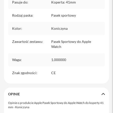
Pasuje do
:
Koperta: 41mm
s
i
l
Rodzaj paska
:
Pasek sportowy
a
n
i
Kolor
:
Koniczyna
e
E
Zawartość zestawu
:
Pasek Sportowy do Apple
t
Watch
u
i
Waga
:
1.000000
P
o
k
Znak zgodności
:
CE
r
o
w
c
e
OPINIE
i
t
Opinie o produkcie Apple Pasek Sportowy do Apple Watch do koperty 41
o
mm - Koniczyna
r
b