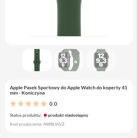
M
a
c
B
o
o
k
A
i
r
1
3
M
a
c
Apple Pasek Sportowy do Apple Watch do koperty 41
B
mm - Koniczyna
o
o
0.0
k
A
Status produktu:
produkt niedostępny
i
r
Kod producenta: AWBLV0/Z
1
5