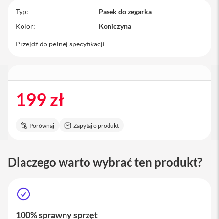
M
Typ
Pasek do zegarka
a
Kolor
Koniczyna
c
B
Przejdź do pełnej specyfikacji
o
o
k
P
r
o
199 zł
M
a
c
Porównaj
Zapytaj o produkt
B
o
o
k
Dlaczego warto wybrać ten produkt?
P
r
o
1
4
100% sprawny sprzęt
M