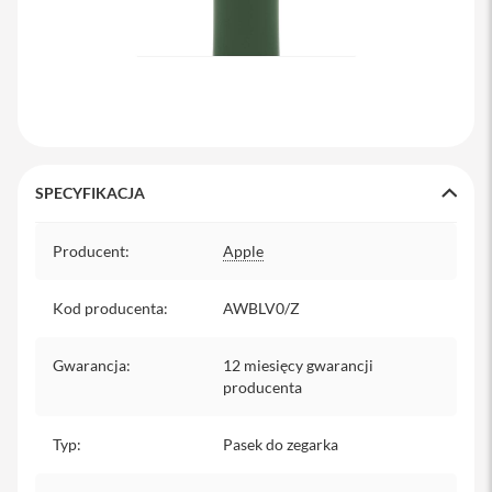
a
b
l
e
i
a
d
a
p
t
SPECYFIKACJA
e
r
Specyfikacja
y
Producent
:
Apple
Ł
a
Kod producenta
:
AWBLV0/Z
d
o
w
Gwarancja
:
12 miesięcy gwarancji
a
producenta
r
k
i
Typ
:
Pasek do zegarka
i
z
a