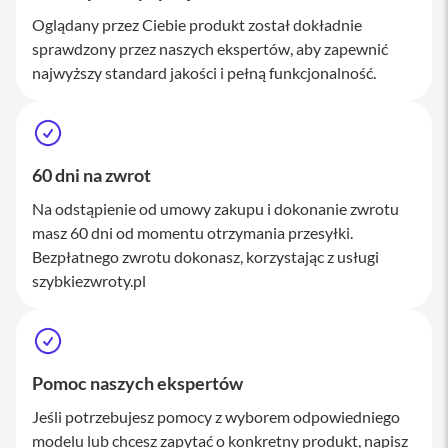
a
Oglądany przez Ciebie produkt został dokładnie
c
B
sprawdzony przez naszych ekspertów, aby zapewnić
o
najwyższy standard jakości i pełną funkcjonalność.
o
k
P
r
o
1
60 dni na zwrot
6
Na odstąpienie od umowy zakupu i dokonanie zwrotu
i
masz 60 dni od momentu otrzymania przesyłki.
M
Bezpłatnego zwrotu dokonasz, korzystając z usługi
a
c
szybkiezwroty.pl
M
a
c
m
Pomoc naszych ekspertów
i
n
Jeśli potrzebujesz pomocy z wyborem odpowiedniego
i
modelu lub chcesz zapytać o konkretny produkt, napisz