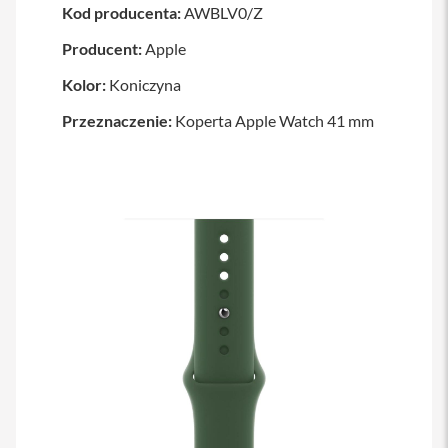
Kod producenta:
AWBLV0/Z
a
w
Producent:
i
Apple
a
t
Kolor:
Koniczyna
u
r
Przeznaczenie:
Koperta Apple Watch 41 mm
y
M
y
s
z
k
i
G
ł
a
d
z
i
k
i
K