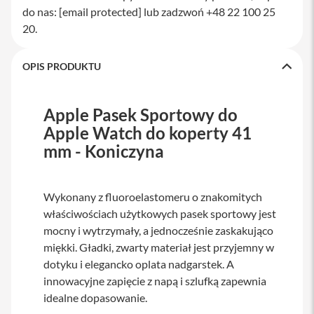
M
do nas:
[email protected]
lub zadzwoń +48 22 100 25
a
20.
c
S
t
OPIS PRODUKTU
u
d
i
o
Apple Pasek Sportowy do
Apple Watch do koperty 41
A
k
mm - Koniczyna
c
e
s
Wykonany z fluoroelastomeru o znakomitych
o
r
właściwościach użytkowych pasek sportowy jest
i
mocny i wytrzymały, a jednocześnie zaskakująco
a
miękki. Gładki, zwarty materiał jest przyjemny w
M
a
dotyku i elegancko oplata nadgarstek. A
c
innowacyjne zapięcie z napą i szlufką zapewnia
idealne dopasowanie.
K
l