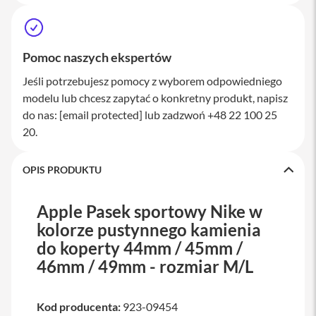
M
a
c
S
Pomoc naszych ekspertów
t
u
Jeśli potrzebujesz pomocy z wyborem odpowiedniego
d
i
modelu lub chcesz zapytać o konkretny produkt, napisz
o
do nas:
[email protected]
lub zadzwoń +48 22 100 25
20.
A
k
c
OPIS PRODUKTU
e
s
o
Apple Pasek sportowy Nike w
r
i
kolorze pustynnego kamienia
a
do koperty 44mm / 45mm /
M
a
46mm / 49mm - rozmiar M/L
c
K
Kod producenta:
923-09454
l