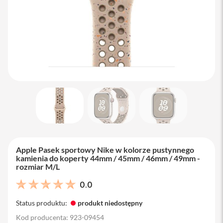
M
a
c
B
o
o
k
A
i
r
1
3
M
a
c
B
Apple Pasek sportowy Nike w kolorze pustynnego
o
kamienia do koperty 44mm / 45mm / 46mm / 49mm -
o
rozmiar M/L
k
A
0.0
i
r
Status produktu:
produkt niedostępny
1
5
Kod producenta: 923-09454