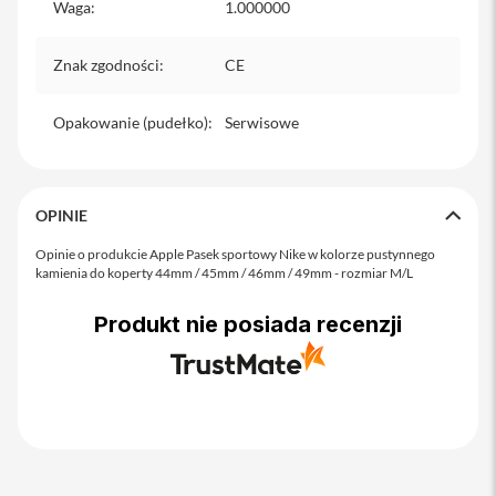
Waga
:
1.000000
iPhone
i
Znak zgodności
:
CE
P
h
o
Opakowanie (pudełko)
:
Serwisowe
n
e
1
7
OPINIE
P
r
Opinie o produkcie Apple Pasek sportowy Nike w kolorze pustynnego
o
kamienia do koperty 44mm / 45mm / 46mm / 49mm - rozmiar M/L
i
P
Produkt nie posiada recenzji
h
o
n
e
1
7
P
r