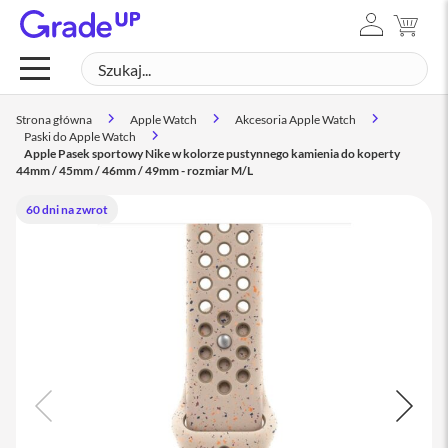
ZALOGUJ
MÓJ
Mac
SIĘ
Szukaj
SZUK
M
a
c
Strona główna
Apple Watch
Akcesoria Apple Watch
B
Paski do Apple Watch
o
Apple Pasek sportowy Nike w kolorze pustynnego kamienia do koperty
o
44mm / 45mm / 46mm / 49mm - rozmiar M/L
k
N
60 dni na zwrot
e
o
M
a
c
B
o
o
k
A
i
r