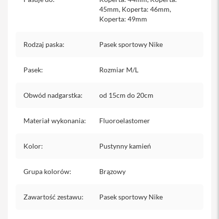
y
45mm, Koperta: 46mm,
Koperta: 49mm
P
l
e
Rodzaj paska
:
Pasek sportowy Nike
c
a
k
Pasek
:
Rozmiar M/L
i
S
Obwód nadgarstka
:
od 15cm do 20cm
e
r
v
Materiał wykonania
:
Fluoroelastomer
i
c
e
Kolor
:
Pustynny kamień
P
a
Grupa kolorów
:
Brązowy
c
k
M
Zawartość zestawu
:
Pasek sportowy Nike
a
c