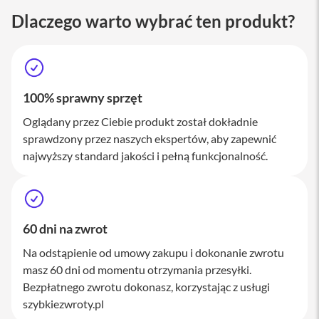
a
Dlaczego warto wybrać ten produkt?
c
B
o
o
k
P
r
100% sprawny sprzęt
o
1
Oglądany przez Ciebie produkt został dokładnie
6
sprawdzony przez naszych ekspertów, aby zapewnić
najwyższy standard jakości i pełną funkcjonalność.
i
M
a
c
M
60 dni na zwrot
a
c
Na odstąpienie od umowy zakupu i dokonanie zwrotu
m
masz 60 dni od momentu otrzymania przesyłki.
i
Bezpłatnego zwrotu dokonasz, korzystając z usługi
n
i
szybkiezwroty.pl