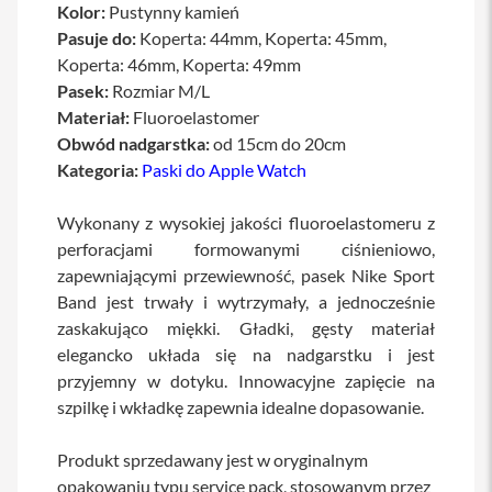
Kolor:
Pustynny kamień
a
w
Pasuje do:
Koperta: 44mm, Koperta: 45mm,
i
Koperta: 46mm, Koperta: 49mm
a
Pasek:
t
Rozmiar M/L
u
Materiał:
Fluoroelastomer
r
Obwód nadgarstka:
od 15cm do 20cm
y
Kategoria:
Paski do Apple Watch
M
y
Wykonany z wysokiej jakości fluoroelastomeru z
s
z
perforacjami formowanymi ciśnieniowo,
k
zapewniającymi przewiewność, pasek Nike Sport
i
Band jest trwały i wytrzymały, a jednocześnie
G
zaskakująco miękki. Gładki, gęsty materiał
ł
elegancko układa się na nadgarstku i jest
a
d
przyjemny w dotyku. Innowacyjne zapięcie na
z
szpilkę i wkładkę zapewnia idealne dopasowanie.
i
k
i
Produkt sprzedawany jest w oryginalnym
opakowaniu typu service pack, stosowanym przez
K