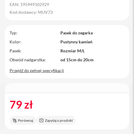
EAN: 195949102929
M
a
Kod dostawcy: MUV73
c
B
o
Typ
o
Pasek do zegarka
k
Kolor
Pustynny kamień
P
r
Pasek
Rozmiar M/L
o
Obwód nadgarstka
od 15cm do 20cm
M
Przejdź do pełnej specyfikacji
a
c
B
o
o
k
79 zł
P
r
o
1
Porównaj
Zapytaj o produkt
4
M