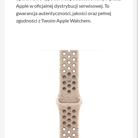
a
Apple w oficjalnej dystrybucji serwisowej. To
b
gwarancja autentyczności, jakości oraz pełnej
l
zgodności z Twoim Apple Watchem.
e
i
a
d
a
p
t
e
r
y
Ł
a
d
o
w
a
r
k
i
i
z
a