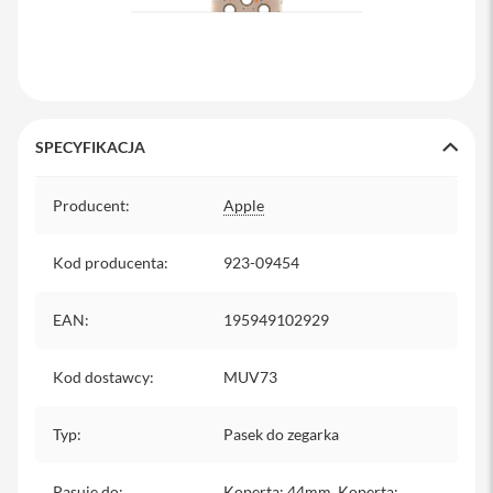
s
i
l
a
n
i
e
SPECYFIKACJA
E
Specyfikacja
t
Producent
u
:
Apple
i
Kod producenta
:
923-09454
P
o
k
EAN
:
195949102929
r
o
w
Kod dostawcy
c
:
MUV73
e
i
t
Typ
:
Pasek do zegarka
o
r
b
Pasuje do
:
Koperta: 44mm, Koperta: