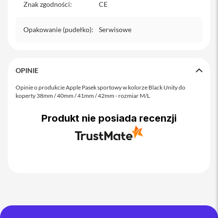
Znak zgodności
:
CE
iPhone
i
Opakowanie (pudełko)
:
Serwisowe
P
h
o
n
e
OPINIE
1
7
Opinie o produkcie Apple Pasek sportowy w kolorze Black Unity do
koperty 38mm / 40mm / 41mm / 42mm - rozmiar M/L
P
r
o
Produkt nie posiada recenzji
i
P
h
o
n
e
1
7
P
r