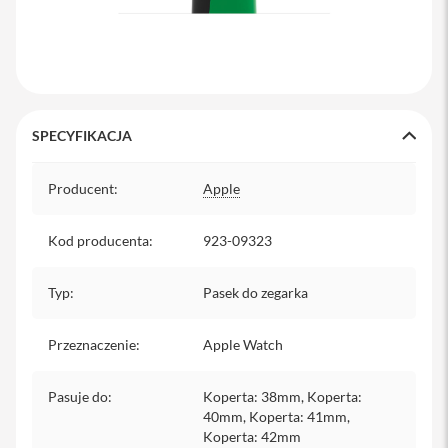
s
i
l
a
n
i
e
SPECYFIKACJA
E
t
Specyfikacja
u
Producent
:
Apple
i
Kod producenta
P
:
923-09323
o
k
r
Typ
:
Pasek do zegarka
o
w
c
Przeznaczenie
:
Apple Watch
e
i
t
Pasuje do
:
Koperta: 38mm, Koperta:
o
40mm, Koperta: 41mm,
r
Koperta: 42mm
b