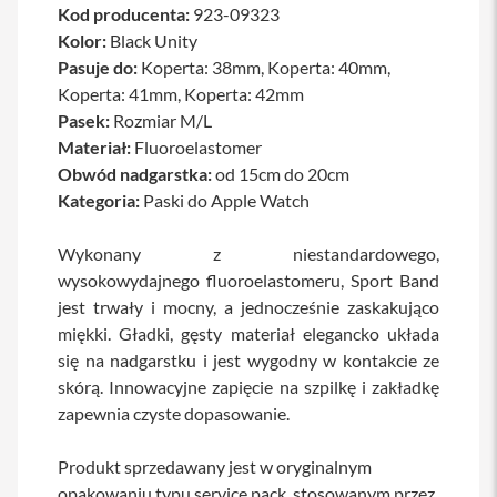
Kod producenta:
923-09323
a
w
Kolor:
Black Unity
i
Pasuje do:
Koperta: 38mm, Koperta: 40mm,
a
t
Koperta: 41mm, Koperta: 42mm
u
Pasek:
Rozmiar M/L
r
Materiał:
Fluoroelastomer
y
Obwód nadgarstka:
od 15cm do 20cm
M
Kategoria:
Paski do Apple Watch
y
s
z
Wykonany z niestandardowego,
k
wysokowydajnego fluoroelastomeru, Sport Band
i
jest trwały i mocny, a jednocześnie zaskakująco
G
miękki. Gładki, gęsty materiał elegancko układa
ł
się na nadgarstku i jest wygodny w kontakcie ze
a
d
skórą. Innowacyjne zapięcie na szpilkę i zakładkę
z
zapewnia czyste dopasowanie.
i
k
i
Produkt sprzedawany jest w oryginalnym
opakowaniu typu service pack, stosowanym przez
K