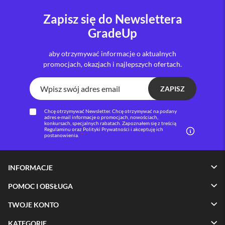
o
M
Zapisz się do Newslettera
a
x
GradeUp
i
aby otrzymywać informacje o aktualnych
P
promocjach, okazjach i najlepszych ofertach.
h
o
n
ZAPISZ
e
1
7
Chcę otrzymywać Newsletter. Chcę otrzymywać na podany
adres e-mail informacje o promocjach, nowościach,
konkursach, specjalnych rabatach. Zapoznałem się z treścią
i
Regulaminu oraz Polityki Prywatności i akceptuję ich
postanowienia.
P
h
o
n
INFORMACJE
e
1
POMOC I OBSŁUGA
6
P
TWOJE KONTO
r
o
KATEGORIE