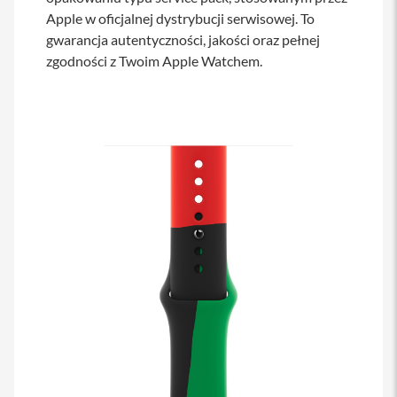
a
Apple w oficjalnej dystrybucji serwisowej. To
b
gwarancja autentyczności, jakości oraz pełnej
l
zgodności z Twoim Apple Watchem.
e
i
a
d
a
p
t
e
r
y
Ł
a
d
o
w
a
r
k
i
i
z
a