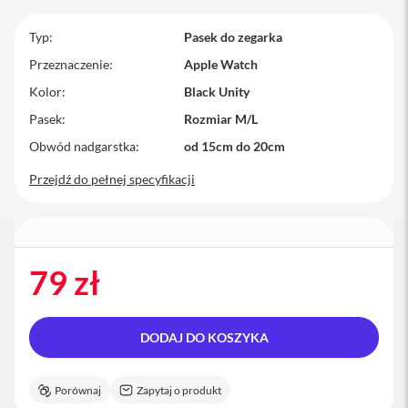
M
a
Typ
Pasek do zegarka
c
Przeznaczenie
Apple Watch
B
o
Kolor
Black Unity
o
k
Pasek
Rozmiar M/L
P
Obwód nadgarstka
od 15cm do 20cm
r
o
Przejdź do pełnej specyfikacji
M
a
c
B
o
79 zł
o
k
P
r
DODAJ DO KOSZYKA
o
1
4
Porównaj
Zapytaj o produkt
M