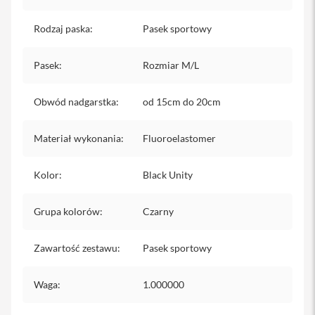
y
Rodzaj paska
:
Pasek sportowy
P
l
e
Pasek
:
Rozmiar M/L
c
a
k
Obwód nadgarstka
:
od 15cm do 20cm
i
S
Materiał wykonania
:
Fluoroelastomer
e
r
v
Kolor
:
Black Unity
i
c
e
Grupa kolorów
:
Czarny
P
a
c
Zawartość zestawu
:
Pasek sportowy
k
M
Waga
:
1.000000
a
c