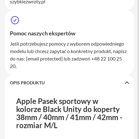
szybkiezwroty.pl
M
a
c
S
t
u
Pomoc naszych ekspertów
d
i
Jeśli potrzebujesz pomocy z wyborem odpowiedniego
o
modelu lub chcesz zapytać o konkretny produkt, napisz
do nas:
[email protected]
lub zadzwoń +48 22 100 25
A
k
20.
c
e
s
OPIS PRODUKTU
o
r
i
Apple Pasek sportowy w
a
kolorze Black Unity do koperty
M
a
38mm / 40mm / 41mm / 42mm -
c
rozmiar M/L
K
l