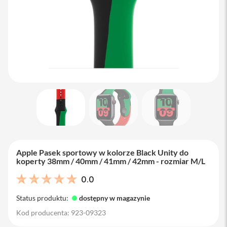
M
a
c
B
o
o
k
A
i
r
1
3
M
a
c
B
Apple Pasek sportowy w kolorze Black Unity do
o
koperty 38mm / 40mm / 41mm / 42mm - rozmiar M/L
o
k
0.0
A
i
Status produktu:
dostępny w magazynie
r
1
Kod producenta: 923-09323
5