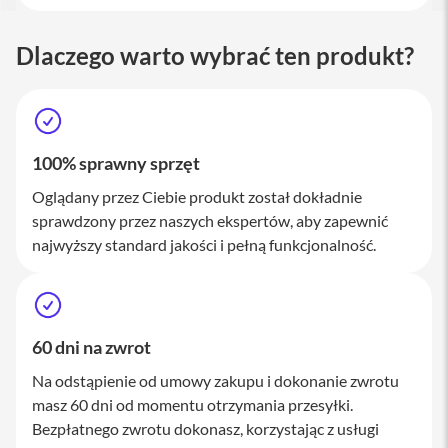
a
c
B
Dlaczego warto wybrać ten produkt?
o
o
k
P
r
o
100% sprawny sprzęt
1
6
Oglądany przez Ciebie produkt został dokładnie
sprawdzony przez naszych ekspertów, aby zapewnić
i
M
najwyższy standard jakości i pełną funkcjonalność.
a
c
M
a
60 dni na zwrot
c
m
Na odstąpienie od umowy zakupu i dokonanie zwrotu
i
n
masz 60 dni od momentu otrzymania przesyłki.
i
Bezpłatnego zwrotu dokonasz, korzystając z usługi