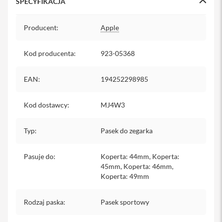
SPECYFIKACJA
y
Specyfikacja
P
Producent
:
Apple
l
e
c
Kod producenta
:
923-05368
a
k
i
EAN
:
194252298985
S
e
Kod dostawcy
:
MJ4W3
r
v
i
Typ
:
Pasek do zegarka
c
e
Pasuje do
P
:
Koperta: 44mm, Koperta:
a
45mm, Koperta: 46mm,
c
Koperta: 49mm
k
M
a
Rodzaj paska
:
Pasek sportowy
c