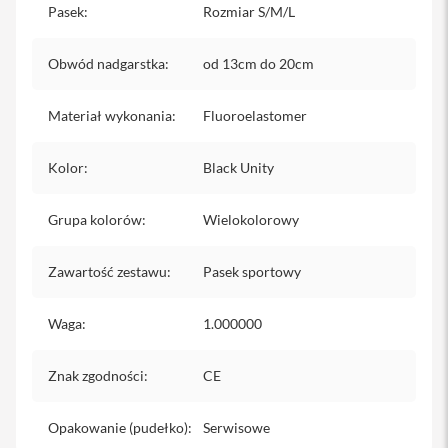
Pasek
:
Rozmiar S/M/L
iPhone
i
Obwód nadgarstka
:
od 13cm do 20cm
P
h
o
Materiał wykonania
:
Fluoroelastomer
n
e
1
Kolor
:
Black Unity
7
P
r
Grupa kolorów
:
Wielokolorowy
o
Zawartość zestawu
i
:
Pasek sportowy
P
h
Waga
:
1.000000
o
n
e
Znak zgodności
:
CE
1
7
P
Opakowanie (pudełko)
:
Serwisowe
r