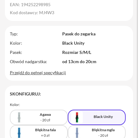
EAN: 194252298985
M
a
Kod dostawcy: MJ4W3
c
B
o
Typ
o
Pasek do zegarka
k
Kolor
Black Unity
P
r
Pasek
Rozmiar S/M/L
o
Obwód nadgarstka
od 13cm do 20cm
M
Przejdź do pełnej specyfikacji
a
c
B
o
SKONFIGURUJ:
o
k
P
Kolor:
r
o
Agawa
Black Unity
1
4
Błękitna fala
Błękitna mgła
M