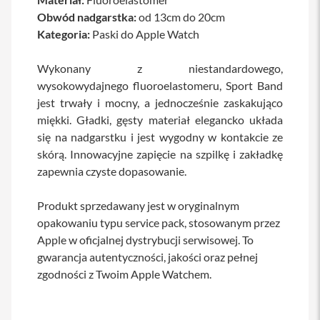
a
Obwód nadgarstka:
od 13cm do 20cm
b
Kategoria:
Paski do Apple Watch
l
e
i
Wykonany z niestandardowego,
a
wysokowydajnego fluoroelastomeru, Sport Band
d
a
jest trwały i mocny, a jednocześnie zaskakująco
p
miękki. Gładki, gęsty materiał elegancko układa
t
e
się na nadgarstku i jest wygodny w kontakcie ze
r
skórą. Innowacyjne zapięcie na szpilkę i zakładkę
y
zapewnia czyste dopasowanie.
Ł
a
Produkt sprzedawany jest w oryginalnym
d
o
opakowaniu typu service pack, stosowanym przez
w
Apple w oficjalnej dystrybucji serwisowej. To
a
gwarancja autentyczności, jakości oraz pełnej
r
k
zgodności z Twoim Apple Watchem.
i
i
z
a