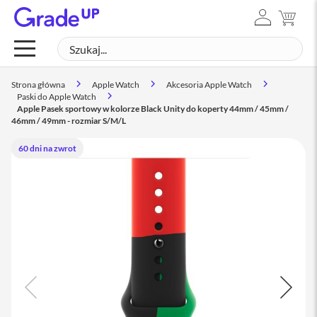
ZALOGUJ
MÓJ
Mac
SIĘ
Szukaj
SZUK
M
a
c
Strona główna
Apple Watch
Akcesoria Apple Watch
B
Paski do Apple Watch
o
Apple Pasek sportowy w kolorze Black Unity do koperty 44mm / 45mm /
o
46mm / 49mm - rozmiar S/M/L
k
N
60 dni na zwrot
e
o
M
a
c
B
o
o
k
A
i
r