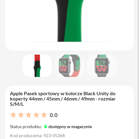
M
a
c
B
o
o
k
A
i
r
1
3
M
a
c
B
Apple Pasek sportowy w kolorze Black Unity do
o
koperty 44mm / 45mm / 46mm / 49mm - rozmiar
o
S/M/L
k
A
0.0
i
r
Status produktu:
dostępny w magazynie
1
5
Kod producenta: 923-05368