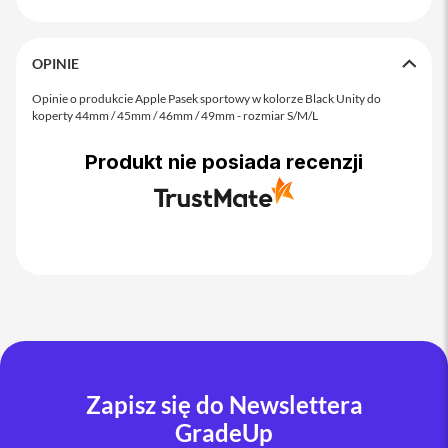
o
M
a
x
OPINIE
i
Opinie o produkcie Apple Pasek sportowy w kolorze Black Unity do
P
koperty 44mm / 45mm / 46mm / 49mm - rozmiar S/M/L
h
o
Produkt nie posiada recenzji
n
e
1
7
i
P
h
o
n
e
1
6
Zapisz się do Newslettera
P
r
GradeUp
o