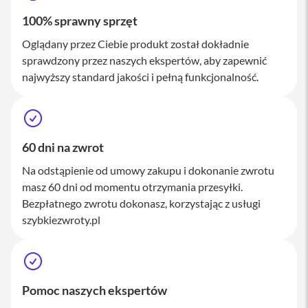
M
100% sprawny sprzęt
a
c
Oglądany przez Ciebie produkt został dokładnie
S
t
sprawdzony przez naszych ekspertów, aby zapewnić
u
najwyższy standard jakości i pełną funkcjonalność.
d
i
o
A
k
60 dni na zwrot
c
e
Na odstąpienie od umowy zakupu i dokonanie zwrotu
s
masz 60 dni od momentu otrzymania przesyłki.
o
Bezpłatnego zwrotu dokonasz, korzystając z usługi
r
i
szybkiezwroty.pl
a
M
a
c
Pomoc naszych ekspertów
K
l