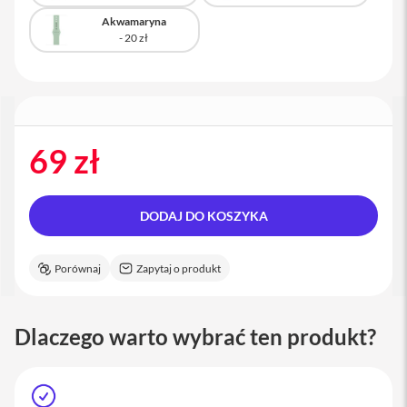
a
Akwamaryna
c
B
o
o
k
P
r
o
69 zł
1
6
i
M
DODAJ DO KOSZYKA
a
c
Porównaj
Zapytaj o produkt
M
a
c
Dlaczego warto wybrać ten produkt?
m
i
n
i