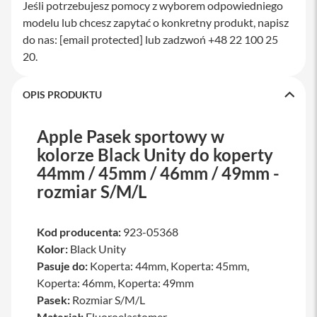
Jeśli potrzebujesz pomocy z wyborem odpowiedniego
a
modelu lub chcesz zapytać o konkretny produkt, napisz
w
i
do nas:
[email protected]
lub zadzwoń +48 22 100 25
a
20.
t
u
r
y
OPIS PRODUKTU
M
Apple Pasek sportowy w
y
s
kolorze Black Unity do koperty
z
k
44mm / 45mm / 46mm / 49mm -
i
rozmiar S/M/L
G
ł
a
Kod producenta:
923-05368
d
Kolor:
Black Unity
z
Pasuje do:
Koperta: 44mm, Koperta: 45mm,
i
k
Koperta: 46mm, Koperta: 49mm
i
Pasek:
Rozmiar S/M/L
Materiał:
Fluoroelastomer
K