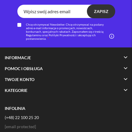
i
ZAPISZ
P
h
o
Chcę otrzymywać Newsletter. Chcę otrzymywać na podany
adres e-mail informacje o promocjach, nowościach,
n
konkursach, specjalnych rabatach. Zapoznałem się z treścią
e
Regulaminu oraz Polityki Prywatności i akceptuję ich
postanowienia.
1
6
P
l
INFORMACJE
u
s
POMOC I OBSŁUGA
i
TWOJE KONTO
P
h
KATEGORIE
o
n
e
INFOLINIA
1
5
(+48) 22 100 25 20
P
r
[email protected]
o