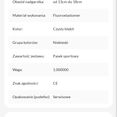
Obwód nadgarstka
:
od 13cm do 18cm
iPhone
i
Materiał wykonania
:
Fluoroelastomer
P
h
o
Kolor
:
Czysty błękit
n
e
1
Grupa kolorów
:
Niebieski
7
P
Zawartość zestawu
:
Pasek sportowy
r
o
Waga
:
1.000000
i
P
h
Znak zgodności
:
CE
o
n
e
Opakowanie (pudełko)
:
Serwisowe
1
7
P
r