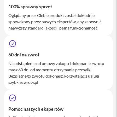
M
100% sprawny sprzęt
a
c
Oglądany przez Ciebie produkt został dokładnie
S
sprawdzony przez naszych ekspertów, aby zapewnić
t
u
najwyższy standard jakości i pełną funkcjonalność.
d
i
o
A
60 dni na zwrot
k
c
Na odstąpienie od umowy zakupu i dokonanie zwrotu
e
s
masz 60 dni od momentu otrzymania przesyłki.
o
Bezpłatnego zwrotu dokonasz, korzystając z usługi
r
szybkiezwroty.pl
i
a
M
a
c
Pomoc naszych ekspertów
K
l