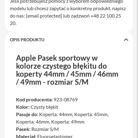
Jeśli potrzebujesz pomocy z wyborem odpowiedniego
a
modelu lub chcesz zapytać o konkretny produkt, napisz
w
i
do nas:
[email protected]
lub zadzwoń +48 22 100 25
a
20.
t
u
r
OPIS PRODUKTU
y
M
Apple Pasek sportowy w
y
s
kolorze czystego błękitu do
z
koperty 44mm / 45mm / 46mm
k
i
/ 49mm - rozmiar S/M
G
ł
Kod producenta:
923-08769
a
d
Kolor:
Czysty błękit
z
Pasuje do:
Koperta: 44mm, Koperta: 45mm,
i
Koperta: 46mm, Koperta: 49mm
k
i
Pasek:
Rozmiar S/M
Materiał:
Fluoroelastomer
K