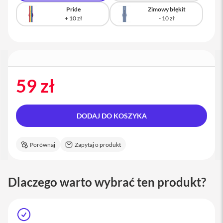
a
Pride
Zimowy błękit
c
B
o
o
k
P
r
o
59 zł
1
6
i
DODAJ DO KOSZYKA
M
a
c
Porównaj
Zapytaj o produkt
M
a
c
Dlaczego warto wybrać ten produkt?
m
i
n
i