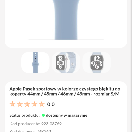
M
a
c
B
o
o
k
A
i
r
1
3
M
a
c
B
Apple Pasek sportowy w kolorze czystego błękitu do
o
koperty 44mm / 45mm / 46mm / 49mm - rozmiar S/M
o
k
0.0
A
i
Status produktu:
dostępny w magazynie
r
1
Kod producenta: 923-08769
5
Kod dostawcy: MR363