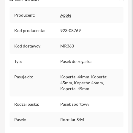
y
Specyfikacja
Producent
P
:
Apple
l
e
c
Kod producenta
:
923-08769
a
k
i
Kod dostawcy
:
MR363
S
Typ
:
Pasek do zegarka
e
r
v
Pasuje do
:
Koperta: 44mm, Koperta:
i
45mm, Koperta: 46mm,
c
e
Koperta: 49mm
P
a
Rodzaj paska
:
Pasek sportowy
c
k
M
Pasek
:
Rozmiar S/M
a
c