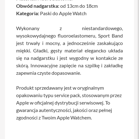
a
Obwód nadgarstka:
od 13cm do 18cm
b
Kategoria:
Paski do Apple Watch
l
e
i
Wykonany z niestandardowego,
a
wysokowydajnego fluoroelastomeru, Sport Band
d
a
jest trwały i mocny, a jednocześnie zaskakująco
p
miękki. Gładki, gęsty materiał elegancko układa
t
się na nadgarstku i jest wygodny w kontakcie ze
e
r
skórą. Innowacyjne zapięcie na szpilkę i zakładkę
y
zapewnia czyste dopasowanie.
Ł
a
Produkt sprzedawany jest w oryginalnym
d
opakowaniu typu service pack, stosowanym przez
o
w
Apple w oficjalnej dystrybucji serwisowej. To
a
gwarancja autentyczności, jakości oraz pełnej
r
k
zgodności z Twoim Apple Watchem.
i
i
z
a