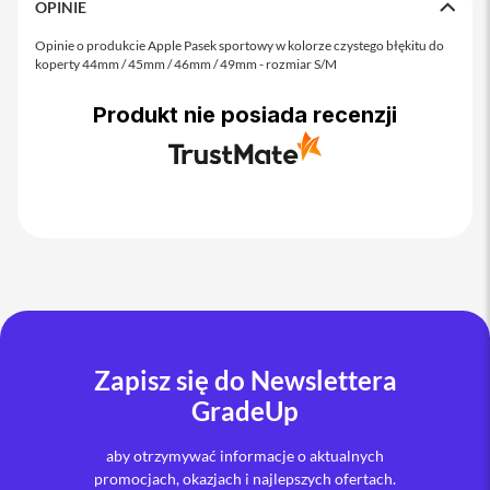
o
OPINIE
M
a
Opinie o produkcie Apple Pasek sportowy w kolorze czystego błękitu do
x
koperty 44mm / 45mm / 46mm / 49mm - rozmiar S/M
i
Produkt nie posiada recenzji
P
h
o
n
e
1
7
i
P
h
o
n
Zapisz się do Newslettera
e
1
GradeUp
6
P
aby otrzymywać informacje o aktualnych
r
promocjach, okazjach i najlepszych ofertach.
o