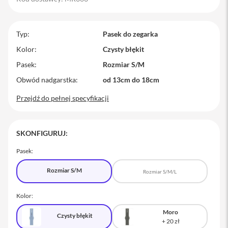
M
a
c
Typ
Pasek do zegarka
B
o
Kolor
Czysty błękit
o
Pasek
Rozmiar S/M
k
P
Obwód nadgarstka
od 13cm do 18cm
r
o
Przejdź do pełnej specyfikacji
M
a
c
SKONFIGURUJ:
B
o
Pasek:
o
k
Rozmiar S/M
P
Rozmiar S/M/L
r
o
Kolor:
1
4
Moro
Czysty błękit
M