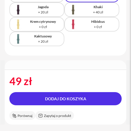
a
Jagoda
Khaki
c
B
o
Krem cytrynowy
Hibiskus
o
k
P
Kaktusowy
r
o
1
6
i
M
a
49 zł
c
M
a
DODAJ DO KOSZYKA
c
m
i
Porównaj
Zapytaj o produkt
n
i