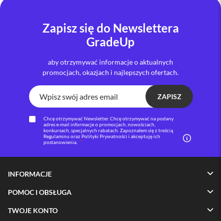
i
P
Zapisz się do Newslettera
h
GradeUp
o
n
e
aby otrzymywać informacje o aktualnych
1
promocjach, okazjach i najlepszych ofertach.
6
P
l
ZAPISZ
u
s
Chcę otrzymywać Newsletter. Chcę otrzymywać na podany
adres e-mail informacje o promocjach, nowościach,
i
konkursach, specjalnych rabatach. Zapoznałem się z treścią
Regulaminu oraz Polityki Prywatności i akceptuję ich
P
postanowienia.
h
o
n
INFORMACJE
e
1
POMOC I OBSŁUGA
5
P
TWOJE KONTO
r
o