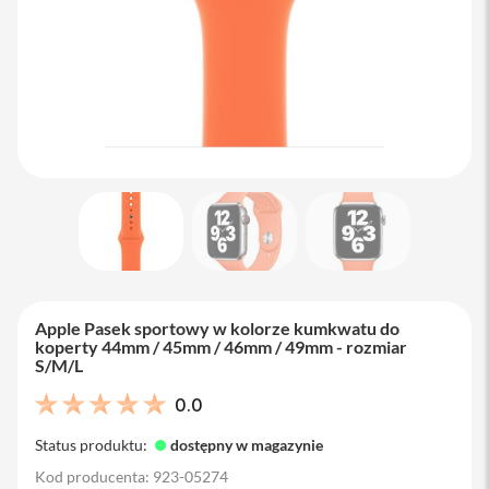
M
a
c
B
o
o
k
A
i
r
1
3
M
a
c
B
Apple Pasek sportowy w kolorze kumkwatu do
o
koperty 44mm / 45mm / 46mm / 49mm - rozmiar
o
S/M/L
k
A
0.0
i
r
Status produktu:
dostępny w magazynie
1
5
Kod producenta: 923-05274