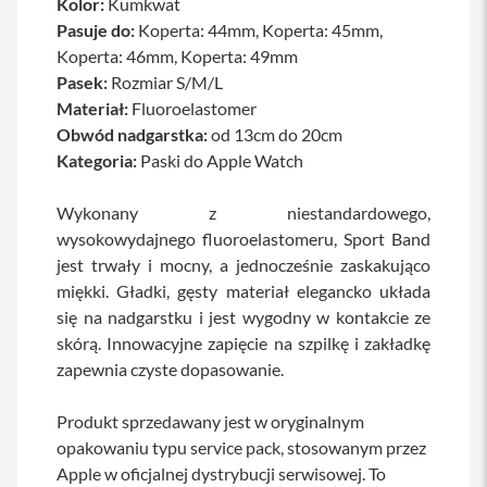
Kolor:
Kumkwat
a
Pasuje do:
Koperta: 44mm, Koperta: 45mm,
b
Koperta: 46mm, Koperta: 49mm
l
e
Pasek:
Rozmiar S/M/L
i
Materiał:
Fluoroelastomer
a
d
Obwód nadgarstka:
od 13cm do 20cm
a
Kategoria:
Paski do Apple Watch
p
t
e
Wykonany z niestandardowego,
r
wysokowydajnego fluoroelastomeru, Sport Band
y
jest trwały i mocny, a jednocześnie zaskakująco
Ł
miękki. Gładki, gęsty materiał elegancko układa
a
się na nadgarstku i jest wygodny w kontakcie ze
d
o
skórą. Innowacyjne zapięcie na szpilkę i zakładkę
w
zapewnia czyste dopasowanie.
a
r
k
Produkt sprzedawany jest w oryginalnym
i
opakowaniu typu service pack, stosowanym przez
i
z
Apple w oficjalnej dystrybucji serwisowej. To
a