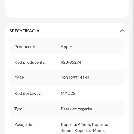
y
P
l
e
c
SPECYFIKACJA
a
k
Specyfikacja
i
Producent
:
Apple
S
Kod producenta
e
:
923-05274
r
v
EAN
:
190199714144
i
c
e
Kod dostawcy
:
MYD22
P
a
c
Typ
:
Pasek do zegarka
k
M
a
Pasuje do
:
Koperta: 44mm, Koperta:
c
45mm, Koperta: 46mm,