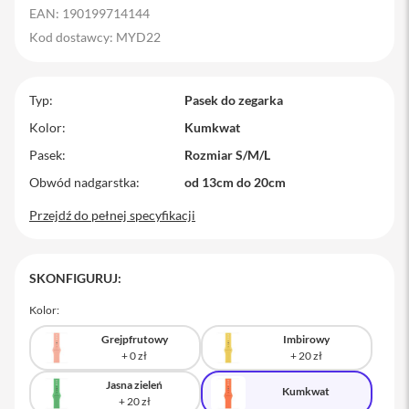
EAN: 190199714144
M
a
Kod dostawcy: MYD22
c
B
o
Typ
o
Pasek do zegarka
k
Kolor
Kumkwat
P
r
Pasek
Rozmiar S/M/L
o
Obwód nadgarstka
od 13cm do 20cm
M
Przejdź do pełnej specyfikacji
a
c
B
o
SKONFIGURUJ:
o
k
P
Kolor:
r
o
Grejpfrutowy
Imbirowy
1
4
Jasna zieleń
Kumkwat
M