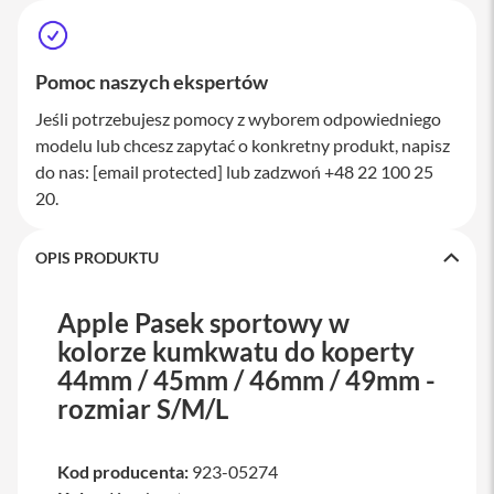
a
w
i
a
Pomoc naszych ekspertów
t
u
Jeśli potrzebujesz pomocy z wyborem odpowiedniego
r
modelu lub chcesz zapytać o konkretny produkt, napisz
y
do nas:
[email protected]
lub zadzwoń +48 22 100 25
M
20.
y
s
z
OPIS PRODUKTU
k
i
Apple Pasek sportowy w
G
ł
kolorze kumkwatu do koperty
a
44mm / 45mm / 46mm / 49mm -
d
z
rozmiar S/M/L
i
k
i
Kod producenta:
923-05274
K