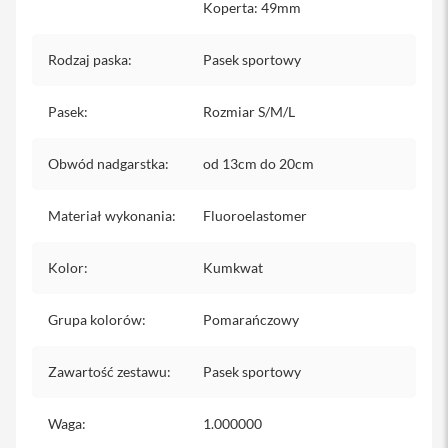
Koperta: 49mm
iPhone
i
Rodzaj paska
:
Pasek sportowy
P
h
o
Pasek
:
Rozmiar S/M/L
n
e
1
Obwód nadgarstka
:
od 13cm do 20cm
7
P
Materiał wykonania
r
:
Fluoroelastomer
o
Kolor
:
Kumkwat
i
P
h
Grupa kolorów
:
Pomarańczowy
o
n
e
Zawartość zestawu
:
Pasek sportowy
1
7
P
Waga
:
1.000000
r