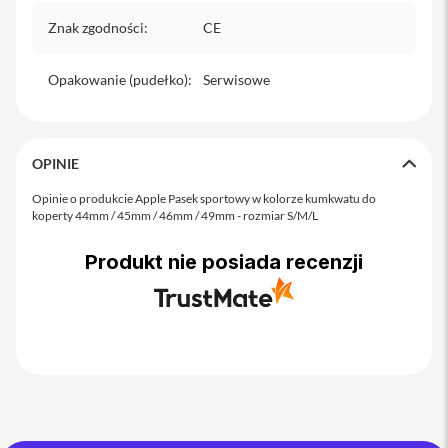
o
M
Znak zgodności
:
CE
a
x
Opakowanie (pudełko)
:
Serwisowe
i
P
h
o
OPINIE
n
e
Opinie o produkcie Apple Pasek sportowy w kolorze kumkwatu do
1
koperty 44mm / 45mm / 46mm / 49mm - rozmiar S/M/L
7
Produkt nie posiada recenzji
i
P
h
o
n
e
1
6
P
r
o