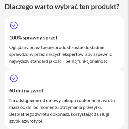
M
Dlaczego warto wybrać ten produkt?
a
c
S
t
u
d
100% sprawny sprzęt
i
o
Oglądany przez Ciebie produkt został dokładnie
sprawdzony przez naszych ekspertów, aby zapewnić
A
k
najwyższy standard jakości i pełną funkcjonalność.
c
e
s
o
r
60 dni na zwrot
i
a
Na odstąpienie od umowy zakupu i dokonanie zwrotu
M
masz 60 dni od momentu otrzymania przesyłki.
a
c
Bezpłatnego zwrotu dokonasz, korzystając z usługi
szybkiezwroty.pl
K
l