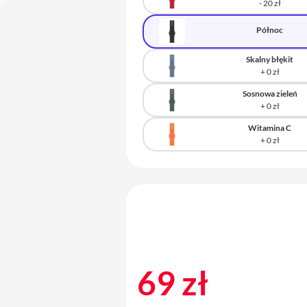
Północ
Skalny błękit
Sosnowa zieleń
Witamina C
69 zł