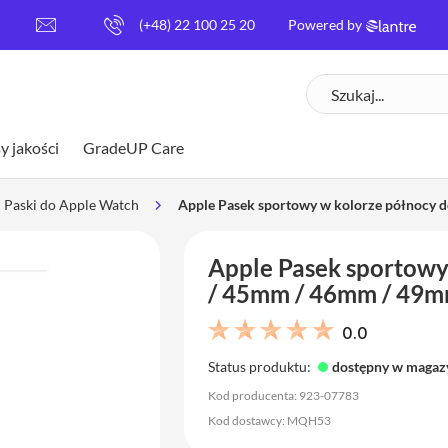
[
(+48) 22 100 25 20
Powered by
e
m
Szukaj
a
i
l
y jakości
GradeUP Care
p
r
o
Paski do Apple Watch
Apple Pasek sportowy w kolorze północy 
t
e
Apple Pasek sportowy
c
t
/ 45mm / 46mm / 49mm
e
d
0.0
]
Status produktu:
dostępny w magaz
Kod producenta: 923-07783
Kod dostawcy: MQH53