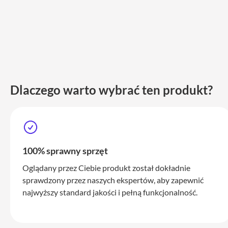
iPhone
17
Pro
Max
iPhone
17
iPhone
Dlaczego warto wybrać ten produkt?
16
Pro
iPhone
16
Plus
100% sprawny sprzęt
iPhone
15
Oglądany przez Ciebie produkt został dokładnie
Pro
sprawdzony przez naszych ekspertów, aby zapewnić
najwyższy standard jakości i pełną funkcjonalność.
iPhone
15
Pro