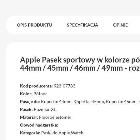
Max
iPhone
15
OPIS PRODUKTU
SPECYFIKACJA
OPINIE
iPhone
15
Plus
iPhone
14
Apple Pasek sportowy w kolorze pó
Pro
44mm / 45mm / 46mm / 49mm - roz
iPhone
14
Kod producenta:
923-07783
Pro
Kolor:
Północ
Max
Pasuje do:
Koperta: 44mm, Koperta: 45mm, Koperta: 46mm,
iPhone
Pasek:
Rozmiar XL
13
Materiał:
Fluoroelastomer
iPhone
Obwód nadgarstka:
13
Kategoria:
Paski do Apple Watch
Pro