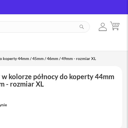
ZALOGUJ
MÓJ
SZUKAJ
SIĘ
do koperty 44mm / 45mm / 46mm / 49mm - rozmiar XL
 w kolorze północy do koperty 44mm
 - rozmiar XL
ynie