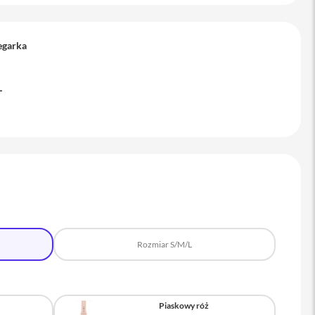
egarka
L
Rozmiar S/M/L
Piaskowy róż