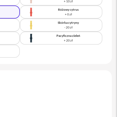
Różowy cytrus
Skórka cytryny
Pacyficzna zieleń