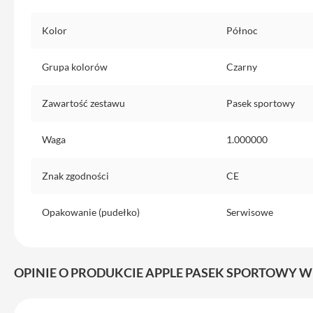
do
iPhone
Kolor
Północ
Service
Pack
Grupa kolorów
Czarny
iPhone
iPad
Zawartość zestawu
Pasek sportowy
iPad
Air
Waga
1.000000
iPad
Air
Znak zgodności
CE
11
iPad
Opakowanie (pudełko)
Serwisowe
Air
13
iPad
OPINIE O PRODUKCIE APPLE PASEK SPORTOWY W
Pro
iPad
Pro