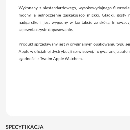
iPhone
Wykonany z niestandardowego, wysokowydajnego fluoroelas
13
mocny, a jednocześnie zaskakująco miękki. Gładki, gęsty 
Pro
nadgarstku i jest wygodny w kontakcie ze skórą. Innowacyj
Max
zapewnia czyste dopasowanie.
Akcesoria
iPhone
Produkt sprzedawany jest w oryginalnym opakowaniu typu se
AirTag
Apple w oficjalnej dystrybucji serwisowej. To gwarancja autent
Ładowarki
zgodności z Twoim Apple Watchem.
iPhone
Kable
i
adaptery
Powerbank
do
iPhone
Słuchawki
iPhone
SPECYFIKACJA