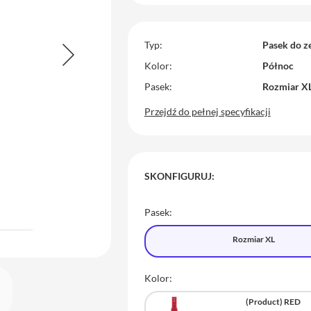
Typ
Pasek do z
Kolor
Północ
Pasek
Rozmiar X
Przejdź do pełnej specyfikacji
SKONFIGURUJ:
Pasek:
Rozmiar XL
Kolor:
(Product) RED