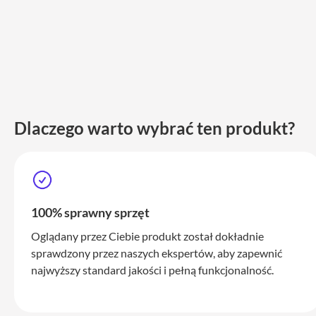
iPhone
17
Pro
Max
iPhone
17
iPhone
Dlaczego warto wybrać ten produkt?
16
Pro
iPhone
16
Plus
100% sprawny sprzęt
iPhone
15
Oglądany przez Ciebie produkt został dokładnie
Pro
sprawdzony przez naszych ekspertów, aby zapewnić
najwyższy standard jakości i pełną funkcjonalność.
iPhone
15
Pro