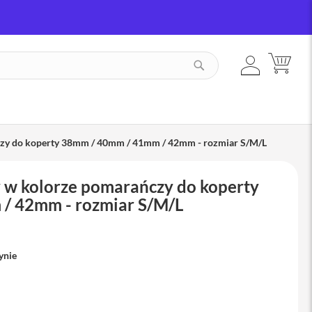
ZALOGUJ
MÓJ
SZUKAJ
SIĘ
czy do koperty 38mm / 40mm / 41mm / 42mm - rozmiar S/M/L
 w kolorze pomarańczy do koperty
/ 42mm - rozmiar S/M/L
ynie