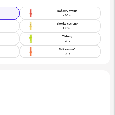
Różowy cytrus
Skórka cytryny
Zielony
Witamina C