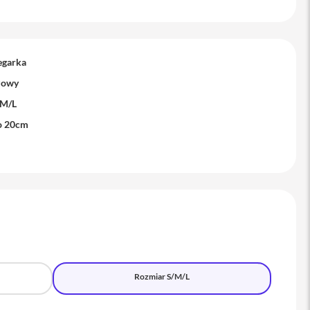
egarka
zowy
/M/L
o 20cm
Rozmiar S/M/L