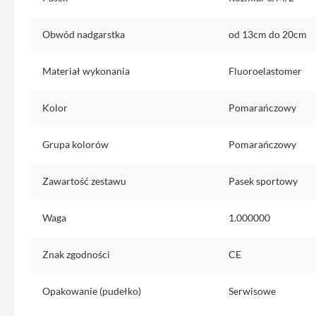
do
iPhone
Obwód nadgarstka
od 13cm do 20cm
Service
Pack
Materiał wykonania
Fluoroelastomer
iPhone
iPad
Kolor
Pomarańczowy
iPad
Air
Grupa kolorów
Pomarańczowy
iPad
Air
Zawartość zestawu
Pasek sportowy
11
iPad
Waga
1.000000
Air
13
Znak zgodności
CE
iPad
Pro
Opakowanie (pudełko)
Serwisowe
iPad
Pro