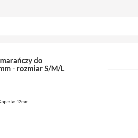
omarańczy do
mm - rozmiar S/M/L
 Koperta: 42mm