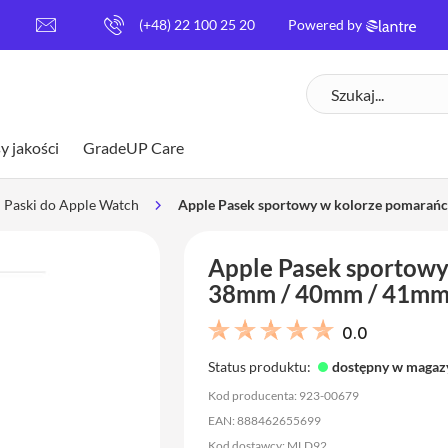
[
(+48) 22 100 25 20
Powered by
e
m
Szukaj
a
i
l
y jakości
GradeUP Care
p
r
o
Paski do Apple Watch
Apple Pasek sportowy w kolorze pomarań
t
e
Apple Pasek sportowy
c
t
38mm / 40mm / 41mm 
e
d
0.0
]
Status produktu:
dostępny w magaz
Kod producenta: 923-00679
EAN: 888462655699
Kod dostawcy: MLD92