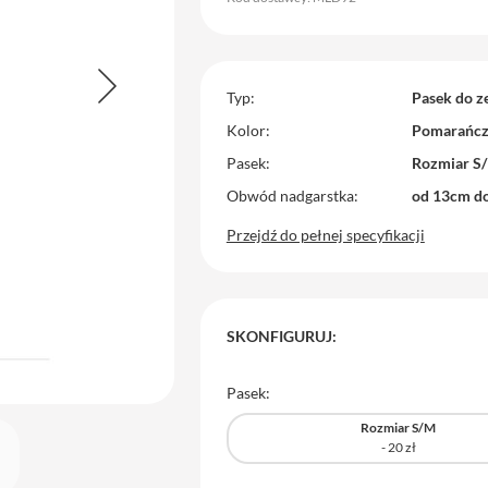
Typ
Pasek do z
Kolor
Pomarańc
Pasek
Rozmiar S
Obwód nadgarstka
od 13cm d
Przejdź do pełnej specyfikacji
SKONFIGURUJ:
Pasek:
Rozmiar S/M