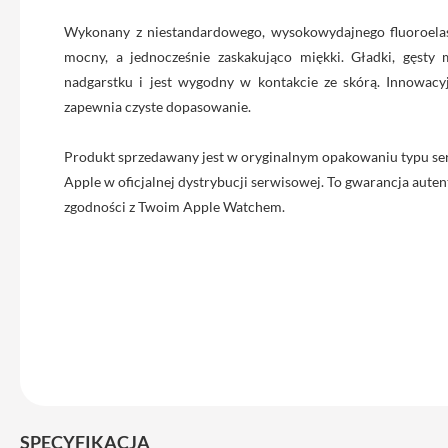
iPhone
Wykonany z niestandardowego, wysokowydajnego fluoroelas
13
mocny, a jednocześnie zaskakująco miękki. Gładki, gęsty 
Pro
nadgarstku i jest wygodny w kontakcie ze skórą. Innowacyj
Max
zapewnia czyste dopasowanie.
Akcesoria
iPhone
Produkt sprzedawany jest w oryginalnym opakowaniu typu se
AirTag
Apple w oficjalnej dystrybucji serwisowej. To gwarancja autent
Ładowarki
zgodności z Twoim Apple Watchem.
iPhone
Kable
i
adaptery
Powerbank
do
iPhone
Słuchawki
iPhone
SPECYFIKACJA