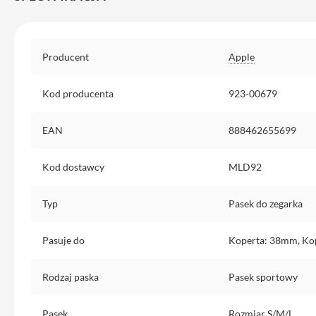
Etui
iPhone
Folie
Specyfikacja
Producent
Apple
i
szkła
ochronne
Kod producenta
923-00679
Portfel
MagSafe
EAN
888462655699
Uchwyty
Kod dostawcy
MLD92
do
iPhone
Typ
Pasek do zegarka
Pasek
na
ramię
Pasuje do
Koperta: 38mm, Ko
Torba
na
Rodzaj paska
Pasek sportowy
iPhone
Smycze
Pasek
Rozmiar S/M/L