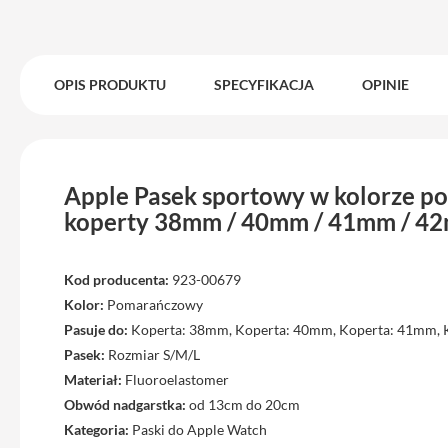
Max
iPhone
15
OPIS PRODUKTU
SPECYFIKACJA
OPINIE
iPhone
15
Plus
iPhone
14
Apple Pasek sportowy w kolorze p
Pro
koperty 38mm / 40mm / 41mm / 42
iPhone
14
Kod producenta:
923-00679
Pro
Max
Kolor:
Pomarańczowy
Pasuje do:
Koperta: 38mm, Koperta: 40mm, Koperta: 41mm,
iPhone
Pasek:
Rozmiar S/M/L
13
Materiał:
Fluoroelastomer
iPhone
Obwód nadgarstka:
od 13cm do 20cm
13
Kategoria:
Paski do Apple Watch
Pro